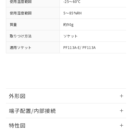
「－」：未確認です。当社販売部門へお問
使用温度範囲
-25～60℃
あります。
い合わせください。
お客様が当ウェブサイト上で当社にご
使用湿度範囲
5～85%RH
※3 非含有証明書ダウンロード
登録された部品リストについて、当社
および当社の共同利用者が、当社の製
質量
約90g
下記の非含有証明書をダウンロードするこ
品・サービスに関するお客様との取
とができます。
合意する
キャンセル
引・商談に必要な範囲で利用すること
取りつけ方法
ソケット
をご了承ください。
EU RoHS指令（10物質）の非含有証明書
※当社の共同利用者とは、
"個人情報
適用ソケット
PF113A-E/ PF113A
51物質の非含有証明書（当社基準）
の共同利用に関して"
の「1.共同利
※本証明書は発行日時点で非含有を証明す
用者の範囲」に記載されている法人を
るもので、過去に遡って非含有を証明する
指します。
ものではありません。
また、RoHS指令のフタル酸エステル類４
物質の対応では、対応完了までの期間は出
荷製品に未対応品が混在することから備考
欄に対応日を記載しておりました。
外形図
既に当社にて対応品への在庫切替を完了
情報更新：2026/05/21
していることから、特段のことがない限
端子配置/内部接続
り、2022年1月12日より割愛しておりま
す。
外形図
情報更新：2026/05/21
特性図