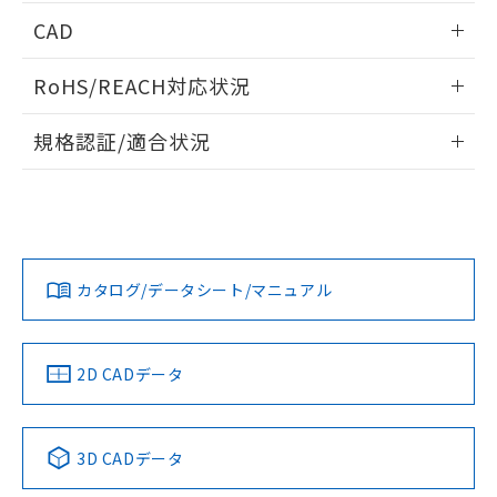
端子配置/内部接続
情報更新：2026/05/21
CAD
開閉容量
ログイン/会員登録いただくと、CADデータをダウンロー
RoHS/REACH対応状況
ドすることができます。
情報更新：2026/7/29
規格認証/適合状況
ログイン/会員登録
EU RoHS
注意事項・凡例
UL認証
CSA認証
CEマーキング
Yes
Yes
Yes
対応状況
対応予定月
※1
※2
ダウンロードデータをご利用いただく前に、以下を必ずお読
みください。
カタログ/データシート/マニュアル
対応済み
ソフトウェアの使用条件
LR型式承認
DNV型式承認
BV型式承認
KR型式承
（イギリス
（ノルウェー
（フランス
（韓国
船舶規格）
船舶規格）
船舶規格）
船舶規格
中国 RoHS
注意事項・凡例
2D CADデータ
No
No
No
No
中国 RoHS表
※1 ※2
3D CADデータ
この製品の規格認証/適合状況ページへ
Pb
Hg
Cd
Cr(VI)