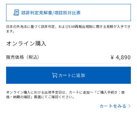
その他の認証はこちらのページからご検索ください
該非判定見解書/項目別対比表
O
O
O
O
日本の外為法に基づく該非判定、およびEAR再輸出規制に関する見解が入手でき
ます。
"対応済み"や非含有の記載がされた商品であっても、流通
在庫等で未対応品が混在する可能性があります。
オンライン購入
非含有品が必要な際は、弊社営業部門もしくは販売店へお
問い合わせください。
¥ 4,890
販売価格（税込）
この製品のRoHS/REACH対応状況ページへ
カートに追加
オンライン購入における出荷予定日は、カートに追加～「ご購入手続き：価
格・納期の確認」画面にてご確認ください。
カートをみる