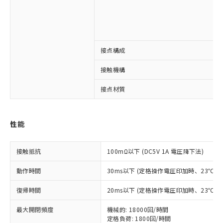
接点構成
※1 対応状況
接触機構
対応済み：EU RoHS指令（10物質）の
接点材質
非含有に対応した製品が提供可能な商品で
す。
対応予定：EU RoHS指令（10物質）の非含
ご利用条件
性能
有に対応した製品に切り替える予定のある
商品です。
対応予定なし：EU RoHS指令（10物質）の
接触抵抗
100mΩ以下 (DC5V 1A 電圧降下法)
以下の条件をお読みいただき、同意のうえ
非含有に非対応の商品で、対応品を出す予
ご利用ください。
定はありません。
動作時間
30ms以下 (定格操作電圧印加時、23℃
調査・確認中：EU RoHS指令（10物質）の
本サービスは、当社制御機器事業取扱
※1 中国RoHS○×表
非含有の対応状況を調査中または確認中の
復帰時間
20ms以下 (定格操作電圧印加時、23℃
商品の当社在庫状況および標準価格
商品です。
(税抜)を提供させていただくもので
「○」：最大均質材料含有率が中国RoHSの
非該当品：ライセンス料など無形物で、有
最大開閉頻度
機械的: 18000回/時間
す。
基準値以下であることを示します。
害物質有無と関係のない商品です。
定格負荷: 1800回/時間