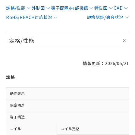
定格/性能
外形図
端子配置/内部接続
特性図
CAD
RoHS/REACH対応状況
規格認証/適合状況
定格/性能
情報更新：2026/05/21
定格
動作表示
保護構造
端子構造
コイル
コイル定格