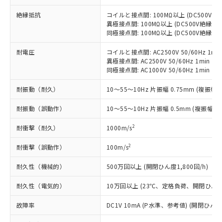
当社制御機器事業取扱商品の中には、
「×」：最大均質材料含有率が中国RoHSの
仕入先様の事情により、非含有部品として
本サービスの対象外となる商品もある
基準値を超えていることを示します。
絶縁抵抗
コイルと接点間: 100MΩ以上 (DC500V
いたものが、含有品と判明した場合などや
当社は、これら貴社製品のうち、外国
ことをご了承ください。
異極接点間: 100MΩ以上 (DC500V絶縁抵
「－」：未確認です。当社販売部門へお問
むを得ず変更することがあります。
為替および外国貿易法に定める商品
在庫状況および標準価格照会結果は、
同極接点間: 100MΩ以上 (DC500V絶縁抵
い合わせください。
（以下｢規制貨物等」という）を輸出
記載している更新日時点での社内デー
*EU RoHS指令（10物質）：
または国外への提供する場合は、日本
記
タに基づき作成されるものであり、閲
説明
耐電圧
コイルと接点間: AC2500V 50/60Hz 1mi
鉛(Pb) 1000ppm以下、 水銀(Hg) 1000ppm以下、 カド
*中国RoHS10物質の基準値 (GB/T26572)：
国政府の輸出許可(または役務取引許
異極接点間: AC2500V 50/60Hz 1min
号
覧された時点での実際の在庫および標
ミウム(Cd) 100ppm以下、
Pb(鉛) :1000ppm、 Hg(水銀) : 1000ppm、 Cd(カドミウ
可)を取得するなどの必要な手続きを
六価クロム(Cr(Ⅵ)) 1000ppm以下、ポリ臭化ビフェニル
同極接点間: AC1000V 50/60Hz 1min
ム) : 100ppm、
準価格とは異なる場合があることをご
類(PBB) 1000ppm以下、ポリ臭化ジフェニルエーテル類
Cr(Ⅵ)(六価クロム) : 1000ppm、 PBBs(ポリ臭化ビフェ
とります。
了承ください。
(PBDE) 1000ppm以下、フタル酸ビス(2-エチルヘキシ
○
一定数以上の在庫あり
ニル類) : 1000ppm、 PBDEs(ポリ臭化ジフェニルエーテ
耐振動（耐久）
10～55～10Hz 片振幅 0.75mm (複振幅 1
当社は規制貨物を破棄する場合は、完
ル) (DEHP)(別名：DOP) 1000ppm以下、フタル酸ブチ
正式な納期状況および標準価格はお客
ル類) : 1000ppm、
ルベンジル（BBP） 1000ppm以下、フタル酸ジブチル
全に破砕するなど、違法に輸出されな
DBP(フタル酸ジブチル) : 1000ppm、 DIBP(フタル酸ジ
様のお取引先、またはお客様担当のオ
（DBP） 1000ppm以下、フタル酸ジイソブチル
耐振動（誤動作）
イソブチル) : 1000ppm、 BBP(フタル酸ブチルベンジ
10～55～10Hz 片振幅 0.5mm (複振幅 1
△
一定数には満たないが在庫あり
いよう必要な手段を講じます。
ムロン制御機器販売店・当社販売員に
(DIBP) 1000ppm以下
ル) : 1000ppm、
当社は貴社製品を、核兵器、ミサイ
但し、RoHS指令で産業用監視および制御機器に対する
DEHP(フタル酸ビス(2-エチルヘキシル)) : 1000ppm
ご相談ください。
2
耐衝撃（耐久）
1000m/s
適用除外項目は除く。
ル、化学兵器、生物兵器またはその他
－
在庫なし(最新の在庫状況につ
オムロン制御機器販売店や当社販売拠
フタル酸エステル類の４物質については閾値を超える意
武器並びにこれらの製造装置等に一切
いては、お客様のお取引先、ま
図的な使用がないことを確認しています。
点は「
販売ネットワーク
」をご確認
2
耐衝撃（誤動作）
100m/s
※2 環境保護使用期限
使用いたしません。
たはお客様担当のオムロン制御
ください。
当社は、貴社製品を第三者に販売する
機器販売店・当社販売員にご確
在庫状況および標準価格結果を当社の
耐久性（機械的）
500万回以上 (開閉ひん度1,800回/h)
※2 対応予定月
「ｅ」：有害物質（10物質）のすべてが基
場合は、上記1、2および3の内容を当
認ください)
事前の承諾なく第三者に漏洩または開
準値以下であることを示します。
該第三者に通知します。また当社は、
耐久性（電気的）
10万回以上 (23℃、定格負荷、開閉ひん度1,
示しないようお願いします。
部品在庫の切り替え状況などにより、予定
「10」：通常の使用状況下において有害物
販売先および販売に係わる関係者が違
マイパーツ機能（部品リスト作成サー
空
受注生産機種、また在庫状況の
月が前後することがあります。
質が外部に漏えいし、環境に深刻な影響を
法に輸出するおそれがある場合は、取
故障率
DC1V 10mA (P水準、参考値) (開閉ひん度3
ビス）をご利用いただくには、I-Web
白
情報を公開していない機種
及ぼさない年数を意味します。
り引きをいたしません。
メンバーズにご登録されている必要が