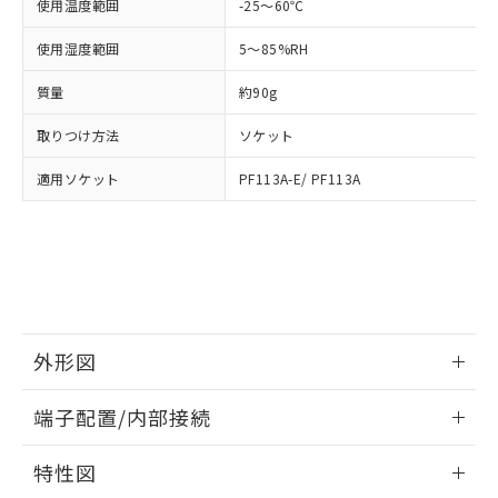
「－」：未確認です。当社販売部門へお問
使用温度範囲
-25～60℃
あります。
い合わせください。
お客様が当ウェブサイト上で当社にご
使用湿度範囲
5～85%RH
※3 非含有証明書ダウンロード
登録された部品リストについて、当社
および当社の共同利用者が、当社の製
質量
約90g
下記の非含有証明書をダウンロードするこ
品・サービスに関するお客様との取
とができます。
合意する
キャンセル
引・商談に必要な範囲で利用すること
取りつけ方法
ソケット
をご了承ください。
EU RoHS指令（10物質）の非含有証明書
※当社の共同利用者とは、
"個人情報
適用ソケット
PF113A-E/ PF113A
51物質の非含有証明書（当社基準）
の共同利用に関して"
の「1.共同利
※本証明書は発行日時点で非含有を証明す
用者の範囲」に記載されている法人を
るもので、過去に遡って非含有を証明する
指します。
ものではありません。
また、RoHS指令のフタル酸エステル類４
物質の対応では、対応完了までの期間は出
荷製品に未対応品が混在することから備考
欄に対応日を記載しておりました。
外形図
既に当社にて対応品への在庫切替を完了
情報更新：2026/05/21
していることから、特段のことがない限
端子配置/内部接続
り、2022年1月12日より割愛しておりま
す。
外形図
情報更新：2026/05/21
特性図