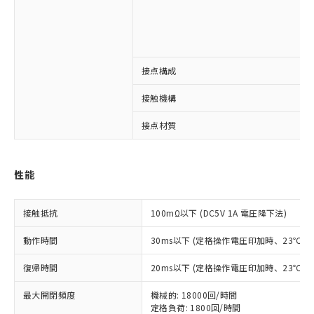
接点構成
※1 対応状況
接触機構
対応済み：EU RoHS指令（10物質）の
接点材質
非含有に対応した製品が提供可能な商品で
す。
対応予定：EU RoHS指令（10物質）の非含
ご利用条件
性能
有に対応した製品に切り替える予定のある
商品です。
対応予定なし：EU RoHS指令（10物質）の
接触抵抗
100mΩ以下 (DC5V 1A 電圧降下法)
以下の条件をお読みいただき、同意のうえ
非含有に非対応の商品で、対応品を出す予
ご利用ください。
定はありません。
動作時間
30ms以下 (定格操作電圧印加時、23℃
調査・確認中：EU RoHS指令（10物質）の
本サービスは、当社制御機器事業取扱
※1 中国RoHS○×表
非含有の対応状況を調査中または確認中の
復帰時間
20ms以下 (定格操作電圧印加時、23℃
商品の当社在庫状況および標準価格
商品です。
(税抜)を提供させていただくもので
「○」：最大均質材料含有率が中国RoHSの
非該当品：ライセンス料など無形物で、有
最大開閉頻度
機械的: 18000回/時間
す。
基準値以下であることを示します。
害物質有無と関係のない商品です。
定格負荷: 1800回/時間