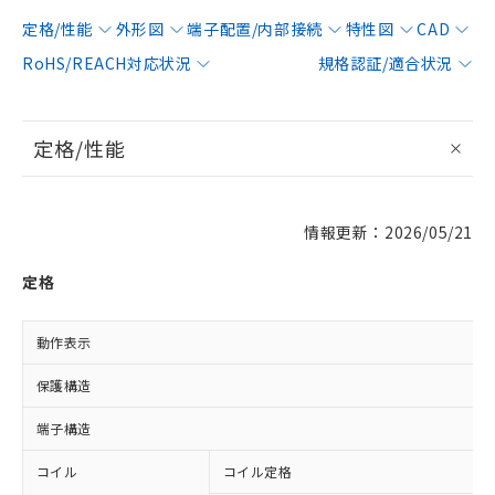
定格/性能
外形図
端子配置/内部接続
特性図
CAD
RoHS/REACH対応状況
規格認証/適合状況
定格/性能
情報更新：2026/05/21
定格
動作表示
保護構造
端子構造
コイル
コイル定格