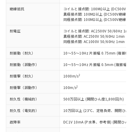
当社制御機器事業取扱商品の中には、
「×」：最大均質材料含有率が中国RoHSの
仕入先様の事情により、非含有部品として
本サービスの対象外となる商品もある
基準値を超えていることを示します。
絶縁抵抗
コイルと接点間: 100MΩ以上 (DC500V
いたものが、含有品と判明した場合などや
当社は、これら貴社製品のうち、外国
ことをご了承ください。
異極接点間: 100MΩ以上 (DC500V絶縁抵
「－」：未確認です。当社販売部門へお問
むを得ず変更することがあります。
為替および外国貿易法に定める商品
在庫状況および標準価格照会結果は、
同極接点間: 100MΩ以上 (DC500V絶縁抵
い合わせください。
（以下｢規制貨物等」という）を輸出
記載している更新日時点での社内デー
*EU RoHS指令（10物質）：
または国外への提供する場合は、日本
記
タに基づき作成されるものであり、閲
説明
耐電圧
コイルと接点間: AC2500V 50/60Hz 1mi
鉛(Pb) 1000ppm以下、 水銀(Hg) 1000ppm以下、 カド
*中国RoHS10物質の基準値 (GB/T26572)：
国政府の輸出許可(または役務取引許
異極接点間: AC2500V 50/60Hz 1min
号
覧された時点での実際の在庫および標
ミウム(Cd) 100ppm以下、
Pb(鉛) :1000ppm、 Hg(水銀) : 1000ppm、 Cd(カドミウ
可)を取得するなどの必要な手続きを
六価クロム(Cr(Ⅵ)) 1000ppm以下、ポリ臭化ビフェニル
同極接点間: AC1000V 50/60Hz 1min
ム) : 100ppm、
準価格とは異なる場合があることをご
類(PBB) 1000ppm以下、ポリ臭化ジフェニルエーテル類
Cr(Ⅵ)(六価クロム) : 1000ppm、 PBBs(ポリ臭化ビフェ
とります。
了承ください。
(PBDE) 1000ppm以下、フタル酸ビス(2-エチルヘキシ
○
一定数以上の在庫あり
ニル類) : 1000ppm、 PBDEs(ポリ臭化ジフェニルエーテ
耐振動（耐久）
10～55～10Hz 片振幅 0.75mm (複振幅 1
当社は規制貨物を破棄する場合は、完
ル) (DEHP)(別名：DOP) 1000ppm以下、フタル酸ブチ
正式な納期状況および標準価格はお客
ル類) : 1000ppm、
ルベンジル（BBP） 1000ppm以下、フタル酸ジブチル
全に破砕するなど、違法に輸出されな
DBP(フタル酸ジブチル) : 1000ppm、 DIBP(フタル酸ジ
様のお取引先、またはお客様担当のオ
（DBP） 1000ppm以下、フタル酸ジイソブチル
耐振動（誤動作）
イソブチル) : 1000ppm、 BBP(フタル酸ブチルベンジ
10～55～10Hz 片振幅 0.5mm (複振幅 1
△
一定数には満たないが在庫あり
いよう必要な手段を講じます。
ムロン制御機器販売店・当社販売員に
(DIBP) 1000ppm以下
ル) : 1000ppm、
当社は貴社製品を、核兵器、ミサイ
但し、RoHS指令で産業用監視および制御機器に対する
DEHP(フタル酸ビス(2-エチルヘキシル)) : 1000ppm
ご相談ください。
2
耐衝撃（耐久）
1000m/s
適用除外項目は除く。
ル、化学兵器、生物兵器またはその他
－
在庫なし(最新の在庫状況につ
オムロン制御機器販売店や当社販売拠
フタル酸エステル類の４物質については閾値を超える意
武器並びにこれらの製造装置等に一切
いては、お客様のお取引先、ま
図的な使用がないことを確認しています。
点は「
販売ネットワーク
」をご確認
2
耐衝撃（誤動作）
100m/s
※2 環境保護使用期限
使用いたしません。
たはお客様担当のオムロン制御
ください。
当社は、貴社製品を第三者に販売する
機器販売店・当社販売員にご確
在庫状況および標準価格結果を当社の
耐久性（機械的）
500万回以上 (開閉ひん度1,800回/h)
※2 対応予定月
「ｅ」：有害物質（10物質）のすべてが基
場合は、上記1、2および3の内容を当
認ください)
事前の承諾なく第三者に漏洩または開
準値以下であることを示します。
該第三者に通知します。また当社は、
耐久性（電気的）
10万回以上 (23℃、定格負荷、開閉ひん度1,
示しないようお願いします。
部品在庫の切り替え状況などにより、予定
「10」：通常の使用状況下において有害物
販売先および販売に係わる関係者が違
マイパーツ機能（部品リスト作成サー
空
受注生産機種、また在庫状況の
月が前後することがあります。
質が外部に漏えいし、環境に深刻な影響を
法に輸出するおそれがある場合は、取
故障率
DC1V 10mA (P水準、参考値) (開閉ひん度3
ビス）をご利用いただくには、I-Web
白
情報を公開していない機種
及ぼさない年数を意味します。
り引きをいたしません。
メンバーズにご登録されている必要が