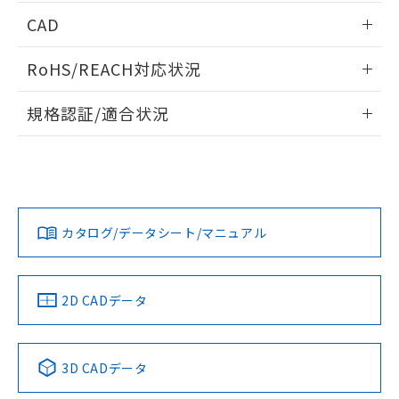
端子配置/内部接続
情報更新：2026/05/21
CAD
開閉容量
ログイン/会員登録いただくと、CADデータをダウンロー
RoHS/REACH対応状況
ドすることができます。
情報更新：2026/7/29
規格認証/適合状況
ログイン/会員登録
MKS3PN1 DC12のRoHS対応状況については、営業部門もし
UL認証
CSA認証
CEマーキング
くは販売店にお問い合わせください。
Yes
Yes
Yes
この製品のRoHS/REACH対応状況ページへ
ダウンロードデータをご利用いただく前に、以下を必ずお読
みください。
カタログ/データシート/マニュアル
ソフトウェアの使用条件
LR型式承認
DNV型式承認
BV型式承認
KR型式承
（イギリス
（ノルウェー
（フランス
（韓国
船舶規格）
船舶規格）
船舶規格）
船舶規格
2D CADデータ
No
No
No
No
3D CADデータ
この製品の規格認証/適合状況ページへ