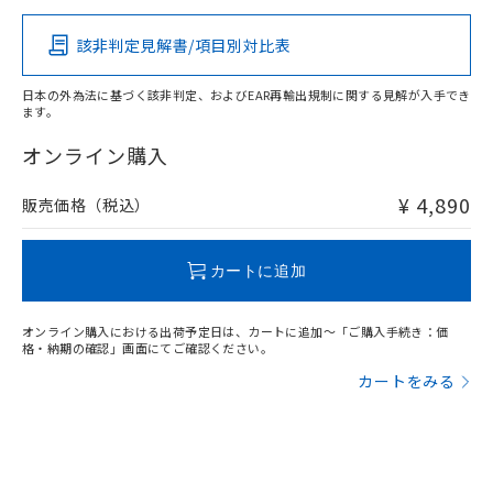
その他の認証はこちらのページからご検索ください
該非判定見解書/項目別対比表
O
O
O
O
日本の外為法に基づく該非判定、およびEAR再輸出規制に関する見解が入手でき
ます。
"対応済み"や非含有の記載がされた商品であっても、流通
在庫等で未対応品が混在する可能性があります。
オンライン購入
非含有品が必要な際は、弊社営業部門もしくは販売店へお
問い合わせください。
¥ 4,890
販売価格（税込）
この製品のRoHS/REACH対応状況ページへ
カートに追加
オンライン購入における出荷予定日は、カートに追加～「ご購入手続き：価
格・納期の確認」画面にてご確認ください。
カートをみる