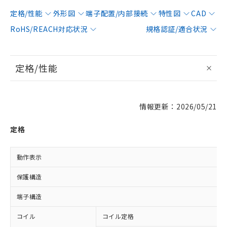
定格/性能
外形図
端子配置/内部接続
特性図
CAD
RoHS/REACH対応状況
規格認証/適合状況
定格/性能
情報更新：2026/05/21
定格
動作表示
保護構造
端子構造
コイル
コイル定格