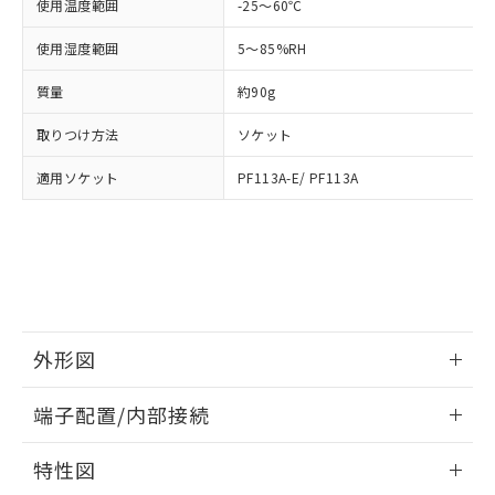
「－」：未確認です。当社販売部門へお問
使用温度範囲
-25～60℃
あります。
い合わせください。
お客様が当ウェブサイト上で当社にご
使用湿度範囲
5～85%RH
※3 非含有証明書ダウンロード
登録された部品リストについて、当社
および当社の共同利用者が、当社の製
質量
約90g
下記の非含有証明書をダウンロードするこ
品・サービスに関するお客様との取
とができます。
合意する
キャンセル
引・商談に必要な範囲で利用すること
取りつけ方法
ソケット
をご了承ください。
EU RoHS指令（10物質）の非含有証明書
※当社の共同利用者とは、
"個人情報
適用ソケット
PF113A-E/ PF113A
51物質の非含有証明書（当社基準）
の共同利用に関して"
の「1.共同利
※本証明書は発行日時点で非含有を証明す
用者の範囲」に記載されている法人を
るもので、過去に遡って非含有を証明する
指します。
ものではありません。
また、RoHS指令のフタル酸エステル類４
物質の対応では、対応完了までの期間は出
荷製品に未対応品が混在することから備考
欄に対応日を記載しておりました。
外形図
既に当社にて対応品への在庫切替を完了
情報更新：2026/05/21
していることから、特段のことがない限
端子配置/内部接続
り、2022年1月12日より割愛しておりま
す。
外形図
情報更新：2026/05/21
特性図