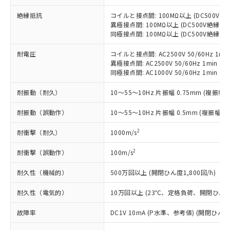
当社制御機器事業取扱商品の中には、
「×」：最大均質材料含有率が中国RoHSの
仕入先様の事情により、非含有部品として
本サービスの対象外となる商品もある
基準値を超えていることを示します。
絶縁抵抗
コイルと接点間: 100MΩ以上 (DC500V
いたものが、含有品と判明した場合などや
当社は、これら貴社製品のうち、外国
ことをご了承ください。
異極接点間: 100MΩ以上 (DC500V絶縁抵
「－」：未確認です。当社販売部門へお問
むを得ず変更することがあります。
為替および外国貿易法に定める商品
在庫状況および標準価格照会結果は、
同極接点間: 100MΩ以上 (DC500V絶縁抵
い合わせください。
（以下｢規制貨物等」という）を輸出
記載している更新日時点での社内デー
*EU RoHS指令（10物質）：
または国外への提供する場合は、日本
記
タに基づき作成されるものであり、閲
説明
耐電圧
コイルと接点間: AC2500V 50/60Hz 1mi
鉛(Pb) 1000ppm以下、 水銀(Hg) 1000ppm以下、 カド
*中国RoHS10物質の基準値 (GB/T26572)：
国政府の輸出許可(または役務取引許
異極接点間: AC2500V 50/60Hz 1min
号
覧された時点での実際の在庫および標
ミウム(Cd) 100ppm以下、
Pb(鉛) :1000ppm、 Hg(水銀) : 1000ppm、 Cd(カドミウ
可)を取得するなどの必要な手続きを
六価クロム(Cr(Ⅵ)) 1000ppm以下、ポリ臭化ビフェニル
同極接点間: AC1000V 50/60Hz 1min
ム) : 100ppm、
準価格とは異なる場合があることをご
類(PBB) 1000ppm以下、ポリ臭化ジフェニルエーテル類
Cr(Ⅵ)(六価クロム) : 1000ppm、 PBBs(ポリ臭化ビフェ
とります。
了承ください。
(PBDE) 1000ppm以下、フタル酸ビス(2-エチルヘキシ
○
一定数以上の在庫あり
ニル類) : 1000ppm、 PBDEs(ポリ臭化ジフェニルエーテ
耐振動（耐久）
10～55～10Hz 片振幅 0.75mm (複振幅 1
当社は規制貨物を破棄する場合は、完
ル) (DEHP)(別名：DOP) 1000ppm以下、フタル酸ブチ
正式な納期状況および標準価格はお客
ル類) : 1000ppm、
ルベンジル（BBP） 1000ppm以下、フタル酸ジブチル
全に破砕するなど、違法に輸出されな
DBP(フタル酸ジブチル) : 1000ppm、 DIBP(フタル酸ジ
様のお取引先、またはお客様担当のオ
（DBP） 1000ppm以下、フタル酸ジイソブチル
耐振動（誤動作）
イソブチル) : 1000ppm、 BBP(フタル酸ブチルベンジ
10～55～10Hz 片振幅 0.5mm (複振幅 1
△
一定数には満たないが在庫あり
いよう必要な手段を講じます。
ムロン制御機器販売店・当社販売員に
(DIBP) 1000ppm以下
ル) : 1000ppm、
当社は貴社製品を、核兵器、ミサイ
但し、RoHS指令で産業用監視および制御機器に対する
DEHP(フタル酸ビス(2-エチルヘキシル)) : 1000ppm
ご相談ください。
2
耐衝撃（耐久）
1000m/s
適用除外項目は除く。
ル、化学兵器、生物兵器またはその他
－
在庫なし(最新の在庫状況につ
オムロン制御機器販売店や当社販売拠
フタル酸エステル類の４物質については閾値を超える意
武器並びにこれらの製造装置等に一切
いては、お客様のお取引先、ま
図的な使用がないことを確認しています。
点は「
販売ネットワーク
」をご確認
2
耐衝撃（誤動作）
100m/s
※2 環境保護使用期限
使用いたしません。
たはお客様担当のオムロン制御
ください。
当社は、貴社製品を第三者に販売する
機器販売店・当社販売員にご確
在庫状況および標準価格結果を当社の
耐久性（機械的）
500万回以上 (開閉ひん度1,800回/h)
※2 対応予定月
「ｅ」：有害物質（10物質）のすべてが基
場合は、上記1、2および3の内容を当
認ください)
事前の承諾なく第三者に漏洩または開
準値以下であることを示します。
該第三者に通知します。また当社は、
耐久性（電気的）
10万回以上 (23℃、定格負荷、開閉ひん度1,
示しないようお願いします。
部品在庫の切り替え状況などにより、予定
「10」：通常の使用状況下において有害物
販売先および販売に係わる関係者が違
マイパーツ機能（部品リスト作成サー
空
受注生産機種、また在庫状況の
月が前後することがあります。
質が外部に漏えいし、環境に深刻な影響を
法に輸出するおそれがある場合は、取
故障率
DC1V 10mA (P水準、参考値) (開閉ひん度3
ビス）をご利用いただくには、I-Web
白
情報を公開していない機種
及ぼさない年数を意味します。
り引きをいたしません。
メンバーズにご登録されている必要が