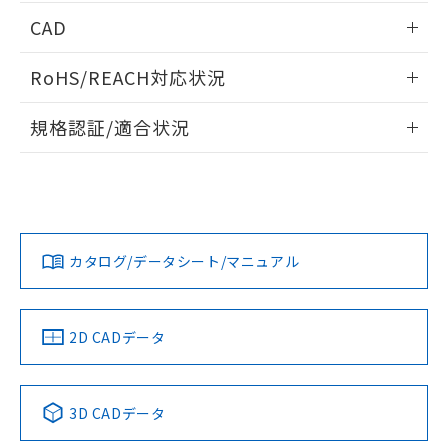
端子配置/内部接続
情報更新：2026/05/21
CAD
開閉容量
ログイン/会員登録いただくと、CADデータをダウンロー
RoHS/REACH対応状況
ドすることができます。
情報更新：2026/7/29
規格認証/適合状況
ログイン/会員登録
EU RoHS
注意事項・凡例
UL認証
CSA認証
CEマーキング
Yes
Yes
Yes
対応状況
対応予定月
※1
※2
ダウンロードデータをご利用いただく前に、以下を必ずお読
みください。
カタログ/データシート/マニュアル
対応済み
ソフトウェアの使用条件
LR型式承認
DNV型式承認
BV型式承認
KR型式承
（イギリス
（ノルウェー
（フランス
（韓国
船舶規格）
船舶規格）
船舶規格）
船舶規格
中国 RoHS
注意事項・凡例
2D CADデータ
No
No
No
No
中国 RoHS表
※1 ※2
3D CADデータ
この製品の規格認証/適合状況ページへ
Pb
Hg
Cd
Cr(VI)