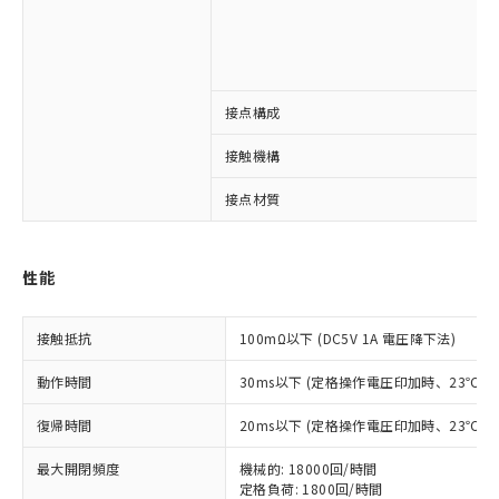
接点構成
※1 対応状況
接触機構
対応済み：EU RoHS指令（10物質）の
接点材質
非含有に対応した製品が提供可能な商品で
す。
対応予定：EU RoHS指令（10物質）の非含
ご利用条件
性能
有に対応した製品に切り替える予定のある
商品です。
対応予定なし：EU RoHS指令（10物質）の
接触抵抗
100mΩ以下 (DC5V 1A 電圧降下法)
以下の条件をお読みいただき、同意のうえ
非含有に非対応の商品で、対応品を出す予
ご利用ください。
定はありません。
動作時間
30ms以下 (定格操作電圧印加時、23℃
調査・確認中：EU RoHS指令（10物質）の
本サービスは、当社制御機器事業取扱
※1 中国RoHS○×表
非含有の対応状況を調査中または確認中の
復帰時間
20ms以下 (定格操作電圧印加時、23℃
商品の当社在庫状況および標準価格
商品です。
(税抜)を提供させていただくもので
「○」：最大均質材料含有率が中国RoHSの
非該当品：ライセンス料など無形物で、有
最大開閉頻度
機械的: 18000回/時間
す。
基準値以下であることを示します。
害物質有無と関係のない商品です。
定格負荷: 1800回/時間