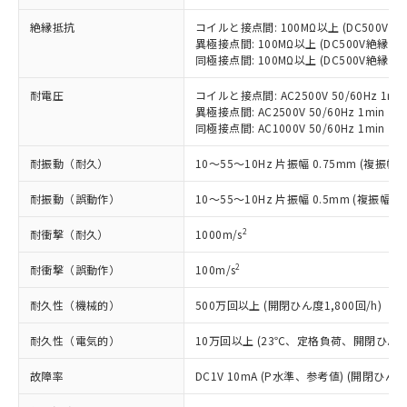
当社制御機器事業取扱商品の中には、
「×」：最大均質材料含有率が中国RoHSの
仕入先様の事情により、非含有部品として
本サービスの対象外となる商品もある
基準値を超えていることを示します。
絶縁抵抗
コイルと接点間: 100MΩ以上 (DC500V
いたものが、含有品と判明した場合などや
当社は、これら貴社製品のうち、外国
ことをご了承ください。
異極接点間: 100MΩ以上 (DC500V絶縁抵
「－」：未確認です。当社販売部門へお問
むを得ず変更することがあります。
為替および外国貿易法に定める商品
在庫状況および標準価格照会結果は、
同極接点間: 100MΩ以上 (DC500V絶縁抵
い合わせください。
（以下｢規制貨物等」という）を輸出
記載している更新日時点での社内デー
*EU RoHS指令（10物質）：
または国外への提供する場合は、日本
記
タに基づき作成されるものであり、閲
説明
耐電圧
コイルと接点間: AC2500V 50/60Hz 1mi
鉛(Pb) 1000ppm以下、 水銀(Hg) 1000ppm以下、 カド
*中国RoHS10物質の基準値 (GB/T26572)：
国政府の輸出許可(または役務取引許
異極接点間: AC2500V 50/60Hz 1min
号
覧された時点での実際の在庫および標
ミウム(Cd) 100ppm以下、
Pb(鉛) :1000ppm、 Hg(水銀) : 1000ppm、 Cd(カドミウ
可)を取得するなどの必要な手続きを
六価クロム(Cr(Ⅵ)) 1000ppm以下、ポリ臭化ビフェニル
同極接点間: AC1000V 50/60Hz 1min
ム) : 100ppm、
準価格とは異なる場合があることをご
類(PBB) 1000ppm以下、ポリ臭化ジフェニルエーテル類
Cr(Ⅵ)(六価クロム) : 1000ppm、 PBBs(ポリ臭化ビフェ
とります。
了承ください。
(PBDE) 1000ppm以下、フタル酸ビス(2-エチルヘキシ
○
一定数以上の在庫あり
ニル類) : 1000ppm、 PBDEs(ポリ臭化ジフェニルエーテ
耐振動（耐久）
10～55～10Hz 片振幅 0.75mm (複振幅 1
当社は規制貨物を破棄する場合は、完
ル) (DEHP)(別名：DOP) 1000ppm以下、フタル酸ブチ
正式な納期状況および標準価格はお客
ル類) : 1000ppm、
ルベンジル（BBP） 1000ppm以下、フタル酸ジブチル
全に破砕するなど、違法に輸出されな
DBP(フタル酸ジブチル) : 1000ppm、 DIBP(フタル酸ジ
様のお取引先、またはお客様担当のオ
（DBP） 1000ppm以下、フタル酸ジイソブチル
耐振動（誤動作）
イソブチル) : 1000ppm、 BBP(フタル酸ブチルベンジ
10～55～10Hz 片振幅 0.5mm (複振幅 1
△
一定数には満たないが在庫あり
いよう必要な手段を講じます。
ムロン制御機器販売店・当社販売員に
(DIBP) 1000ppm以下
ル) : 1000ppm、
当社は貴社製品を、核兵器、ミサイ
但し、RoHS指令で産業用監視および制御機器に対する
DEHP(フタル酸ビス(2-エチルヘキシル)) : 1000ppm
ご相談ください。
2
耐衝撃（耐久）
1000m/s
適用除外項目は除く。
ル、化学兵器、生物兵器またはその他
－
在庫なし(最新の在庫状況につ
オムロン制御機器販売店や当社販売拠
フタル酸エステル類の４物質については閾値を超える意
武器並びにこれらの製造装置等に一切
いては、お客様のお取引先、ま
図的な使用がないことを確認しています。
点は「
販売ネットワーク
」をご確認
2
耐衝撃（誤動作）
100m/s
※2 環境保護使用期限
使用いたしません。
たはお客様担当のオムロン制御
ください。
当社は、貴社製品を第三者に販売する
機器販売店・当社販売員にご確
在庫状況および標準価格結果を当社の
耐久性（機械的）
500万回以上 (開閉ひん度1,800回/h)
※2 対応予定月
「ｅ」：有害物質（10物質）のすべてが基
場合は、上記1、2および3の内容を当
認ください)
事前の承諾なく第三者に漏洩または開
準値以下であることを示します。
該第三者に通知します。また当社は、
耐久性（電気的）
10万回以上 (23℃、定格負荷、開閉ひん度1,
示しないようお願いします。
部品在庫の切り替え状況などにより、予定
「10」：通常の使用状況下において有害物
販売先および販売に係わる関係者が違
マイパーツ機能（部品リスト作成サー
空
受注生産機種、また在庫状況の
月が前後することがあります。
質が外部に漏えいし、環境に深刻な影響を
法に輸出するおそれがある場合は、取
故障率
DC1V 10mA (P水準、参考値) (開閉ひん度3
ビス）をご利用いただくには、I-Web
白
情報を公開していない機種
及ぼさない年数を意味します。
り引きをいたしません。
メンバーズにご登録されている必要が