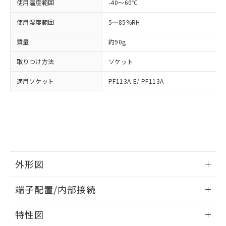
「－」：未確認です。当社販売部門へお問
使用温度範囲
-40～60℃
あります。
い合わせください。
お客様が当ウェブサイト上で当社にご
使用湿度範囲
5～85%RH
※3 非含有証明書ダウンロード
登録された部品リストについて、当社
および当社の共同利用者が、当社の製
質量
約90g
下記の非含有証明書をダウンロードするこ
品・サービスに関するお客様との取
とができます。
合意する
キャンセル
引・商談に必要な範囲で利用すること
取りつけ方法
ソケット
をご了承ください。
EU RoHS指令（10物質）の非含有証明書
※当社の共同利用者とは、
"個人情報
適用ソケット
PF113A-E/ PF113A
51物質の非含有証明書（当社基準）
の共同利用に関して"
の「1.共同利
※本証明書は発行日時点で非含有を証明す
用者の範囲」に記載されている法人を
るもので、過去に遡って非含有を証明する
指します。
ものではありません。
また、RoHS指令のフタル酸エステル類４
物質の対応では、対応完了までの期間は出
荷製品に未対応品が混在することから備考
欄に対応日を記載しておりました。
外形図
既に当社にて対応品への在庫切替を完了
情報更新：2026/05/21
していることから、特段のことがない限
端子配置/内部接続
り、2022年1月12日より割愛しておりま
す。
外形図
情報更新：2026/05/21
特性図