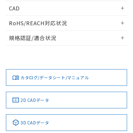
端子配置/内部接続
情報更新：2026/05/21
CAD
開閉容量
ログイン/会員登録いただくと、CADデータをダウンロー
RoHS/REACH対応状況
ドすることができます。
情報更新：2026/7/29
規格認証/適合状況
ログイン/会員登録
EU RoHS
注意事項・凡例
UL認証
CSA認証
CEマーキング
Yes
Yes
Yes
対応状況
対応予定月
※1
※2
ダウンロードデータをご利用いただく前に、以下を必ずお読
みください。
カタログ/データシート/マニュアル
対応済み
ソフトウェアの使用条件
LR型式承認
DNV型式承認
BV型式承認
KR型式承
（イギリス
（ノルウェー
（フランス
（韓国
船舶規格）
船舶規格）
船舶規格）
船舶規格
中国 RoHS
注意事項・凡例
2D CADデータ
No
No
No
No
中国 RoHS表
※1 ※2
3D CADデータ
この製品の規格認証/適合状況ページへ
Pb
Hg
Cd
Cr(VI)