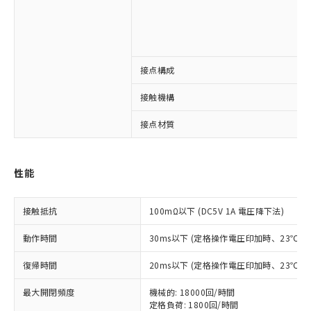
接点構成
※1 対応状況
接触機構
対応済み：EU RoHS指令（10物質）の
接点材質
非含有に対応した製品が提供可能な商品で
す。
対応予定：EU RoHS指令（10物質）の非含
ご利用条件
性能
有に対応した製品に切り替える予定のある
商品です。
対応予定なし：EU RoHS指令（10物質）の
接触抵抗
100mΩ以下 (DC5V 1A 電圧降下法)
以下の条件をお読みいただき、同意のうえ
非含有に非対応の商品で、対応品を出す予
ご利用ください。
定はありません。
動作時間
30ms以下 (定格操作電圧印加時、23℃
調査・確認中：EU RoHS指令（10物質）の
本サービスは、当社制御機器事業取扱
※1 中国RoHS○×表
非含有の対応状況を調査中または確認中の
復帰時間
20ms以下 (定格操作電圧印加時、23℃
商品の当社在庫状況および標準価格
商品です。
(税抜)を提供させていただくもので
「○」：最大均質材料含有率が中国RoHSの
非該当品：ライセンス料など無形物で、有
最大開閉頻度
機械的: 18000回/時間
す。
基準値以下であることを示します。
害物質有無と関係のない商品です。
定格負荷: 1800回/時間