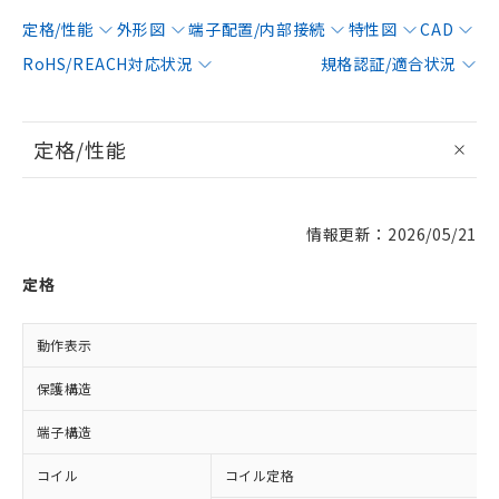
定格/性能
外形図
端子配置/内部接続
特性図
CAD
RoHS/REACH対応状況
規格認証/適合状況
定格/性能
情報更新：2026/05/21
定格
動作表示
保護構造
端子構造
コイル
コイル定格