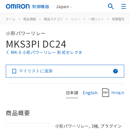
制御機器
Japan
ホーム
>
商品情報
>
商品カテゴリ
>
リレー
>
一般リレー
>
制御盤用
>
小形パワーリレー
MKS3PI DC24
MK-S 小形パワーリレー 形式セレクタ
マイリストに追加
日本語
English
PDF出力
商品概要
小形パワーリレー, 3極, プラグイン