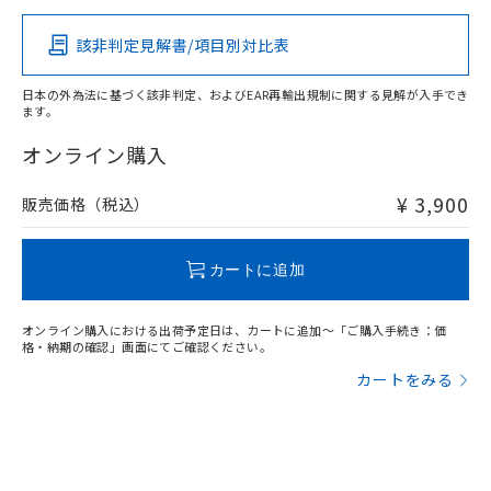
その他の認証はこちらのページからご検索ください
該非判定見解書/項目別対比表
O
O
O
O
日本の外為法に基づく該非判定、およびEAR再輸出規制に関する見解が入手でき
ます。
"対応済み"や非含有の記載がされた商品であっても、流通
在庫等で未対応品が混在する可能性があります。
オンライン購入
非含有品が必要な際は、弊社営業部門もしくは販売店へお
問い合わせください。
¥ 3,900
販売価格（税込）
この製品のRoHS/REACH対応状況ページへ
カートに追加
オンライン購入における出荷予定日は、カートに追加～「ご購入手続き：価
格・納期の確認」画面にてご確認ください。
カートをみる