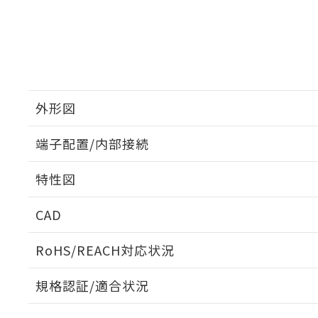
外形図
端子配置/内部接続
外形図
特性図
端子配置/内部接続
CAD
開閉容量
ログイン/会員登録いただくと、CADデータをダウンロ
RoHS/REACH対応状況
規格認証/適合状況
EU RoHS
注意事項・凡例