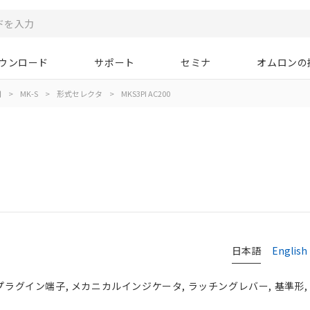
ウンロード
サポート
セミナ
オムロンの
用
>
MK-S
>
形式セレクタ
>
MKS3PI AC200
日本語
English
プラグイン端子, メカニカルインジケータ, ラッチングレバー, 基準形, A