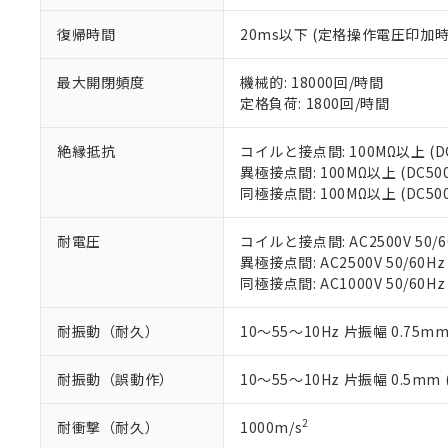
「ｅ」：有害物質
機器販売
マイパーツ機
「10」：通常の
復帰時間
20ms以下 (定格操作電圧印加
ている必要が
味します。
空
受注生産
お客様が当ウ
※3 非含有証明
「－」：未確認で
白
が、当社の製
最大開閉頻度
機械的: 18000回/時間
さい。
定格負荷: 1800回/時間
下記の非含有証明
※当社の共同
いる法人を指
EU RoHS指令（
絶縁抵抗
コイルと接点間: 100MΩ以上 (
51物質の非含有証
異極接点間: 100MΩ以上 (DC5
※本証明書は発行
同極接点間: 100MΩ以上 (DC5
また、RoHS指
混在することから
耐電圧
コイルと接点間: AC2500V 50/6
既に当社にて対応
異極接点間: AC2500V 50/60Hz
り割愛しておりま
同極接点間: AC1000V 50/60Hz
耐振動（耐久）
10～55～10Hz 片振幅 0.75mm
耐振動（誤動作）
10～55～10Hz 片振幅 0.5mm
2
耐衝撃（耐久）
1000m/s