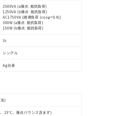
2500VA (a接点: 抵抗負荷)
1250VA (b接点: 抵抗負荷)
AC1750VA (誘導負荷 (cosφ=0.4))
 RoHS指令（10物質）の非含有に対応した製品が提供可能な商品です
300W (a接点: 抵抗負荷)
oHS指令（10物質）の非含有に対応した製品に切り替える予定のある
150W (b接点: 抵抗負荷)
 RoHS指令（10物質）の非含有に非対応の商品で、対応品を出す予
 RoHS指令（10物質）の非含有の対応状況を調査中または確認中の
ンス料など無形物で、有害物質有無と関係のない商品です。
3c
○×表
より、非含有部品としていたものが、含有品と判明した場合などやむ
みいただき、同意のうえご利用ください。
シングル
材料含有率が中国RoHSの基準値以下であることを示します。
材料含有率が中国RoHSの基準値を超えていることを示します。
、当社制御機器事業取扱商品の当社在庫状況および標準価格(税抜)
ら貴社製品のうち、外国為替および外国貿易法に定める商品（以下｢
質）：
す。当社販売部門へお問い合わせください。
Ag合金
 水銀(Hg) 1000ppm以下、 カドミウム(Cd) 100ppm以下、
たは国外への提供する場合は、日本国政府の輸出許可(または役務取
000ppm以下、ポリ臭化ビフェニル類(PBB) 1000ppm以下、ポリ臭化ジフェニルエーテル類(P
事業取扱商品の中には、本サービスの対象外となる商品もあること
手続きをとります。
キシル) (DEHP)(別名：DOP) 1000ppm以下、フタル酸ブチルベンジル（BBP） 100
(GB/T26572)：
以下、フタル酸ジイソブチル (DIBP) 1000ppm以下
び標準価格照会結果は、記載している更新日時点での社内データに
物を破棄する場合は、完全に破砕するなど、違法に輸出されないよ
(水銀) : 1000ppm、 Cd(カドミウム) : 100ppm、
業用監視および制御機器に対する適用除外項目は除く。
覧された時点での実際の在庫および標準価格とは異なる場合がある
1000ppm、 PBBs(ポリ臭化ビフェニル類) : 1000ppm、 PBDEs(ポリ臭化ジフェニルエーテル類
物質については閾値を超える意図的な使用がないことを確認しています。
上の在庫あり
 1000ppm、 DIBP(フタル酸ジイソブチル) : 1000ppm、 BBP(フタル酸ブチルベンジル) :
品を、核兵器、ミサイル、化学兵器、生物兵器またはその他武器並
チルヘキシル)) : 1000ppm
況および標準価格はお客様のお取引先、またはお客様担当のオムロ
用いたしません。
ご相談ください。
は満たないが在庫あり
製品を第三者に販売する場合は、上記1、2および3の内容を当該第
下法)
機器販売店や当社販売拠点は「
販売ネットワーク
」をご確認くだ
販売先および販売に係わる関係者が違法に輸出するおそれがある場
用期限
び標準価格結果を当社の事前の承諾なく第三者に漏洩または開示し
え状況などにより、予定月が前後することがあります。
(最新の在庫状況については、お客様のお取引先、またはお客様担当
時、23℃、接点バウンス含まず)