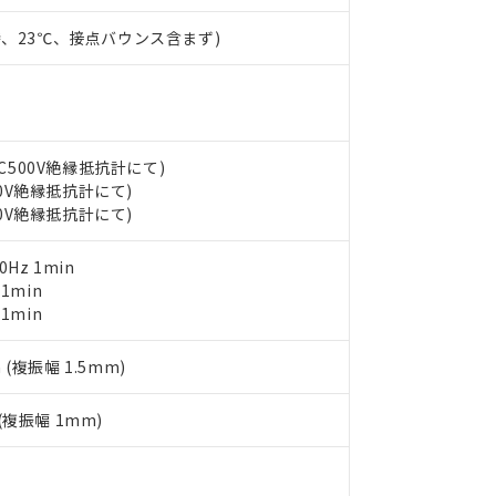
（10物質）のすべてが基準値以下であることを示します。
店・当社販売員にご確認ください)
能（部品リスト作成サービス）をご利用いただくには、I-Webメン
使用状況下において有害物質が外部に漏えいし、環境に深刻な影響を
時、23℃、接点バウンス含まず)
あります。
機種、また在庫状況の情報を公開していない機種
ェブサイト上で当社にご登録された部品リストについて、当社およ
書ダウンロード
す。当社販売部門へお問い合わせください。
品・サービスに関するお客様との取引・商談に必要な範囲で利用す
合意する
キャンセル
書をダウンロードすることができます。
利用者とは、
"個人情報の共同利用に関して"
の「1.共同利用者の
します。
10物質）の非含有証明書
DC500V絶縁抵抗計にて)
明書（当社基準）
00V絶縁抵抗計にて)
日時点で非含有を証明するもので、過去に遡って非含有を証明するも
00V絶縁抵抗計にて)
令のフタル酸エステル類４物質の対応では、対応完了までの期間は出
備考欄に対応日を記載しておりました。
0Hz 1min
品への在庫切替を完了していることから、特段のことがない限り、20
 1min
す。
 1min
 (複振幅 1.5mm)
 (複振幅 1mm)