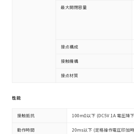
※1 対応状況
最大開閉容量
対応済み：EU
対応予定：EU R
対応予定なし：EU
調査・確認中：EU
ご利用条件
非該当品：ライセ
接点構成
※1 中国RoHS
仕入先様の事情に
があります。
以下の条件をお読
接触機構
「○」：最大均質
「×」：最大均質
本サービスは
当社は、これ
*EU RoHS指令（10物
「－」：未確認で
接点材質
鉛(Pb) 1000ppm以下、
くものです。
う）を輸出ま
記
説明
六価クロム(Cr(Ⅵ)) 1
当社制御機器
などの必要な
フタル酸ビス(2-エチルヘ
号
*中国RoHS10物質の基準値 
ル（DBP） 1000ppm
在庫状況およ
当社は規制貨
Pb(鉛) :1000ppm、 Hg
但し、RoHS指令で産
のであり、閲
ます。
Cr(Ⅵ)(六価クロム) : 
性能
フタル酸エステル類の４
○
一定数以
DBP(フタル酸ジブチル) :
い。
当社は貴社製
DEHP(フタル酸ビス(2-エ
正式な納期状
置等に一切使
当社販売員に
※2 対応予定月
△
一定数に
当社は、貴社
接触抵抗
100mΩ以下 (DC5V 1A 電圧降
オムロン制御
また当社は、
※2 環境保護使
在庫状況およ
部品在庫の切り替
たしません。
－
在庫なし
動作時間
20ms以下 (定格操作電圧印加
す。