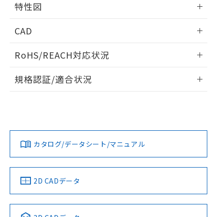
特性図
端子配置/内部接続
情報更新：2026/05/21
CAD
開閉容量
ログイン/会員登録いただくと、CADデータをダウンロー
RoHS/REACH対応状況
ドすることができます。
情報更新：2026/7/29
規格認証/適合状況
ログイン/会員登録
EU RoHS
注意事項・凡例
UL認証
CSA認証
CEマーキング
Yes
Yes
Yes
対応状況
対応予定月
※1
※2
ダウンロードデータをご利用いただく前に、以下を必ずお読
みください。
カタログ/データシート/マニュアル
対応済み
ソフトウェアの使用条件
LR型式承認
DNV型式承認
BV型式承認
KR型式承
（イギリス
（ノルウェー
（フランス
（韓国
船舶規格）
船舶規格）
船舶規格）
船舶規格
中国 RoHS
注意事項・凡例
2D CADデータ
No
No
No
No
中国 RoHS表
※1 ※2