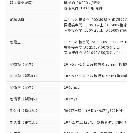
基準値以下であることを示します。
害物質有無と関係のない商品です。
最大開閉頻度
機械的: 18000回/時間
当社制御機器事業取扱商品の中には、
「×」：最大均質材料含有率が中国RoHSの
定格負荷: 1800回/時間
仕入先様の事情により、非含有部品として
本サービスの対象外となる商品もある
基準値を超えていることを示します。
いたものが、含有品と判明した場合などや
当社は、これら貴社製品のうち、外国
ことをご了承ください。
絶縁抵抗
コイルと接点間: 100MΩ以上 (DC500V
「－」：未確認です。当社販売部門へお問
むを得ず変更することがあります。
為替および外国貿易法に定める商品
在庫状況および標準価格照会結果は、
異極接点間: 100MΩ以上 (DC500V絶縁抵
い合わせください。
（以下｢規制貨物等」という）を輸出
記載している更新日時点での社内デー
同極接点間: 100MΩ以上 (DC500V絶縁抵
*EU RoHS指令（10物質）：
または国外への提供する場合は、日本
記
タに基づき作成されるものであり、閲
説明
鉛(Pb) 1000ppm以下、 水銀(Hg) 1000ppm以下、 カド
*中国RoHS10物質の基準値 (GB/T26572)：
国政府の輸出許可(または役務取引許
耐電圧
コイルと接点間: AC2500V 50/60Hz 1mi
号
覧された時点での実際の在庫および標
ミウム(Cd) 100ppm以下、
Pb(鉛) :1000ppm、 Hg(水銀) : 1000ppm、 Cd(カドミウ
可)を取得するなどの必要な手続きを
六価クロム(Cr(Ⅵ)) 1000ppm以下、ポリ臭化ビフェニル
異極接点間: AC2500V 50/60Hz 1min
ム) : 100ppm、
準価格とは異なる場合があることをご
類(PBB) 1000ppm以下、ポリ臭化ジフェニルエーテル類
Cr(Ⅵ)(六価クロム) : 1000ppm、 PBBs(ポリ臭化ビフェ
同極接点間: AC1000V 50/60Hz 1min
とります。
了承ください。
(PBDE) 1000ppm以下、フタル酸ビス(2-エチルヘキシ
○
一定数以上の在庫あり
ニル類) : 1000ppm、 PBDEs(ポリ臭化ジフェニルエーテ
当社は規制貨物を破棄する場合は、完
ル) (DEHP)(別名：DOP) 1000ppm以下、フタル酸ブチ
正式な納期状況および標準価格はお客
ル類) : 1000ppm、
耐振動（耐久）
10～55～10Hz 片振幅 0.75mm (複振幅 1
ルベンジル（BBP） 1000ppm以下、フタル酸ジブチル
全に破砕するなど、違法に輸出されな
DBP(フタル酸ジブチル) : 1000ppm、 DIBP(フタル酸ジ
様のお取引先、またはお客様担当のオ
（DBP） 1000ppm以下、フタル酸ジイソブチル
イソブチル) : 1000ppm、 BBP(フタル酸ブチルベンジ
△
一定数には満たないが在庫あり
いよう必要な手段を講じます。
ムロン制御機器販売店・当社販売員に
(DIBP) 1000ppm以下
ル) : 1000ppm、
耐振動（誤動作）
10～55～10Hz 片振幅 0.5mm (複振幅 1
当社は貴社製品を、核兵器、ミサイ
但し、RoHS指令で産業用監視および制御機器に対する
DEHP(フタル酸ビス(2-エチルヘキシル)) : 1000ppm
ご相談ください。
適用除外項目は除く。
ル、化学兵器、生物兵器またはその他
－
在庫なし(最新の在庫状況につ
オムロン制御機器販売店や当社販売拠
2
耐衝撃（耐久）
フタル酸エステル類の４物質については閾値を超える意
1000m/s
武器並びにこれらの製造装置等に一切
いては、お客様のお取引先、ま
図的な使用がないことを確認しています。
点は「
販売ネットワーク
」をご確認
※2 環境保護使用期限
使用いたしません。
たはお客様担当のオムロン制御
ください。
2
耐衝撃（誤動作）
100m/s
当社は、貴社製品を第三者に販売する
機器販売店・当社販売員にご確
在庫状況および標準価格結果を当社の
※2 対応予定月
「ｅ」：有害物質（10物質）のすべてが基
場合は、上記1、2および3の内容を当
認ください)
耐久性（機械的）
500万回以上 (開閉ひん度1,800回/h)
事前の承諾なく第三者に漏洩または開
準値以下であることを示します。
該第三者に通知します。また当社は、
示しないようお願いします。
部品在庫の切り替え状況などにより、予定
「10」：通常の使用状況下において有害物
販売先および販売に係わる関係者が違
耐久性（電気的）
10万回以上 (23℃、定格負荷、開閉ひん度1,
マイパーツ機能（部品リスト作成サー
空
受注生産機種、また在庫状況の
月が前後することがあります。
質が外部に漏えいし、環境に深刻な影響を
法に輸出するおそれがある場合は、取
ビス）をご利用いただくには、I-Web
白
情報を公開していない機種