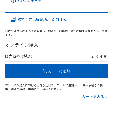
3D CADデータ
この製品の規格認証/適合状況ページへ
Pb
Hg
Cd
Cr(VI)
その他の認証はこちらのページからご検索ください
該非判定見解書/項目別対比表
O
O
O
O
日本の外為法に基づく該非判定、およびEAR再輸出規制に関する見解が入手でき
ます。
"対応済み"や非含有の記載がされた商品であっても、流通
在庫等で未対応品が混在する可能性があります。
オンライン購入
非含有品が必要な際は、弊社営業部門もしくは販売店へお
問い合わせください。
¥ 3,900
販売価格（税込）
この製品のRoHS/REACH対応状況ページへ
カートに追加
オンライン購入における出荷予定日は、カートに追加～「ご購入手続き：価
格・納期の確認」画面にてご確認ください。
カートをみる