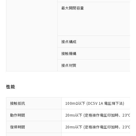
最大開閉容量
接点構成
※1 対応状況
接触機構
対応済み：EU RoHS指令（10物質）の
非含有に対応した製品が提供可能な商品で
接点材質
す。
対応予定：EU RoHS指令（10物質）の非含
ご利用条件
有に対応した製品に切り替える予定のある
性能
商品です。
対応予定なし：EU RoHS指令（10物質）の
以下の条件をお読みいただき、同意のうえ
非含有に非対応の商品で、対応品を出す予
接触抵抗
100mΩ以下 (DC5V 1A 電圧降下法)
ご利用ください。
定はありません。
調査・確認中：EU RoHS指令（10物質）の
動作時間
20ms以下 (定格操作電圧印加時、23℃
本サービスは、当社制御機器事業取扱
※1 中国RoHS○×表
非含有の対応状況を調査中または確認中の
商品の当社在庫状況および標準価格
商品です。
復帰時間
20ms以下 (定格操作電圧印加時、23℃
(税抜)を提供させていただくもので
「○」：最大均質材料含有率が中国RoHSの
非該当品：ライセンス料など無形物で、有
す。