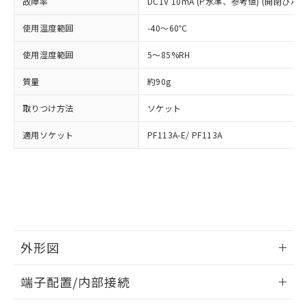
及ぼさない年数を意味します。
故障率
DC1V 10mA (P水準、参考値) (開閉ひん度3
り引きをいたしません。
メンバーズにご登録されている必要が
「－」：未確認です。当社販売部門へお問
あります。
使用温度範囲
-40～60℃
い合わせください。
お客様が当ウェブサイト上で当社にご
※3 非含有証明書ダウンロード
登録された部品リストについて、当社
使用湿度範囲
5～85%RH
および当社の共同利用者が、当社の製
下記の非含有証明書をダウンロードするこ
品・サービスに関するお客様との取
質量
約90g
とができます。
合意する
キャンセル
引・商談に必要な範囲で利用すること
をご了承ください。
取りつけ方法
ソケット
EU RoHS指令（10物質）の非含有証明書
※当社の共同利用者とは、
"個人情報
51物質の非含有証明書（当社基準）
適用ソケット
PF113A-E/ PF113A
の共同利用に関して"
の「1.共同利
※本証明書は発行日時点で非含有を証明す
用者の範囲」に記載されている法人を
るもので、過去に遡って非含有を証明する
指します。
ものではありません。
また、RoHS指令のフタル酸エステル類４
物質の対応では、対応完了までの期間は出
荷製品に未対応品が混在することから備考
欄に対応日を記載しておりました。
外形図
既に当社にて対応品への在庫切替を完了
していることから、特段のことがない限
情報更新：2026/05/21
り、2022年1月12日より割愛しておりま
端子配置/内部接続
す。
外形図
情報更新：2026/05/21