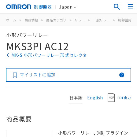
制御機器
Japan
ホーム
>
商品情報
>
商品カテゴリ
>
リレー
>
一般リレー
>
制御盤用
>
小形パワーリレー
MKS3PI AC12
MK-S 小形パワーリレー 形式セレクタ
マイリストに追加
日本語
English
PDF出力
商品概要
小形パワーリレー, 3極, プラグイン