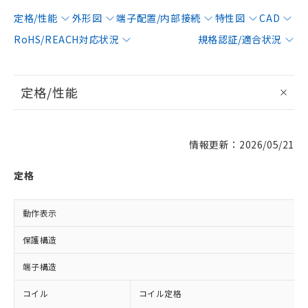
定格/性能
外形図
端子配置/内部接続
特性図
CAD
RoHS/REACH対応状況
規格認証/適合状況
定格/性能
情報更新：2026/05/21
定格
動作表示
保護構造
端子構造
コイル
コイル定格