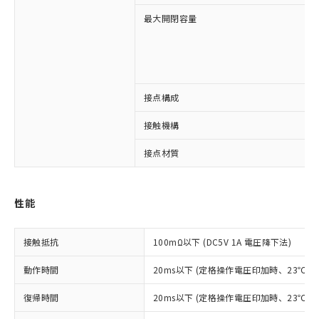
最大開閉容量
接点構成
※1 対応状況
接触機構
対応済み：EU RoHS指令（10物質）の
非含有に対応した製品が提供可能な商品で
接点材質
す。
対応予定：EU RoHS指令（10物質）の非含
ご利用条件
有に対応した製品に切り替える予定のある
性能
商品です。
対応予定なし：EU RoHS指令（10物質）の
以下の条件をお読みいただき、同意のうえ
非含有に非対応の商品で、対応品を出す予
接触抵抗
100mΩ以下 (DC5V 1A 電圧降下法)
ご利用ください。
定はありません。
調査・確認中：EU RoHS指令（10物質）の
動作時間
20ms以下 (定格操作電圧印加時、23℃
本サービスは、当社制御機器事業取扱
※1 中国RoHS○×表
非含有の対応状況を調査中または確認中の
商品の当社在庫状況および標準価格
商品です。
復帰時間
20ms以下 (定格操作電圧印加時、23℃
(税抜)を提供させていただくもので
「○」：最大均質材料含有率が中国RoHSの
非該当品：ライセンス料など無形物で、有
す。