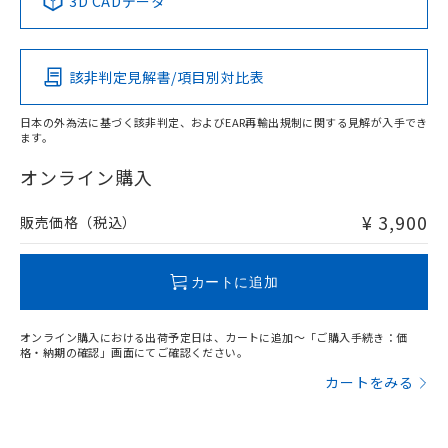
3D CADデータ
この製品の規格認証/適合状況ページへ
Pb
Hg
Cd
Cr(VI)
その他の認証はこちらのページからご検索ください
該非判定見解書/項目別対比表
O
O
O
O
日本の外為法に基づく該非判定、およびEAR再輸出規制に関する見解が入手でき
ます。
"対応済み"や非含有の記載がされた商品であっても、流通
在庫等で未対応品が混在する可能性があります。
オンライン購入
非含有品が必要な際は、弊社営業部門もしくは販売店へお
問い合わせください。
¥ 3,900
販売価格（税込）
この製品のRoHS/REACH対応状況ページへ
カートに追加
オンライン購入における出荷予定日は、カートに追加～「ご購入手続き：価
格・納期の確認」画面にてご確認ください。
カートをみる