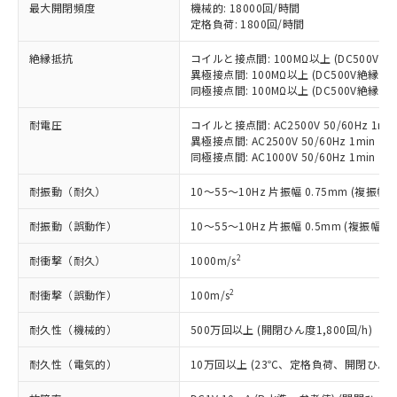
基準値以下であることを示します。
害物質有無と関係のない商品です。
最大開閉頻度
機械的: 18000回/時間
当社制御機器事業取扱商品の中には、
「×」：最大均質材料含有率が中国RoHSの
定格負荷: 1800回/時間
仕入先様の事情により、非含有部品として
本サービスの対象外となる商品もある
基準値を超えていることを示します。
いたものが、含有品と判明した場合などや
当社は、これら貴社製品のうち、外国
ことをご了承ください。
絶縁抵抗
コイルと接点間: 100MΩ以上 (DC500V
「－」：未確認です。当社販売部門へお問
むを得ず変更することがあります。
為替および外国貿易法に定める商品
在庫状況および標準価格照会結果は、
異極接点間: 100MΩ以上 (DC500V絶縁抵
い合わせください。
（以下｢規制貨物等」という）を輸出
記載している更新日時点での社内デー
同極接点間: 100MΩ以上 (DC500V絶縁抵
*EU RoHS指令（10物質）：
または国外への提供する場合は、日本
記
タに基づき作成されるものであり、閲
説明
鉛(Pb) 1000ppm以下、 水銀(Hg) 1000ppm以下、 カド
*中国RoHS10物質の基準値 (GB/T26572)：
国政府の輸出許可(または役務取引許
耐電圧
コイルと接点間: AC2500V 50/60Hz 1mi
号
覧された時点での実際の在庫および標
ミウム(Cd) 100ppm以下、
Pb(鉛) :1000ppm、 Hg(水銀) : 1000ppm、 Cd(カドミウ
可)を取得するなどの必要な手続きを
六価クロム(Cr(Ⅵ)) 1000ppm以下、ポリ臭化ビフェニル
異極接点間: AC2500V 50/60Hz 1min
ム) : 100ppm、
準価格とは異なる場合があることをご
類(PBB) 1000ppm以下、ポリ臭化ジフェニルエーテル類
Cr(Ⅵ)(六価クロム) : 1000ppm、 PBBs(ポリ臭化ビフェ
同極接点間: AC1000V 50/60Hz 1min
とります。
了承ください。
(PBDE) 1000ppm以下、フタル酸ビス(2-エチルヘキシ
○
一定数以上の在庫あり
ニル類) : 1000ppm、 PBDEs(ポリ臭化ジフェニルエーテ
当社は規制貨物を破棄する場合は、完
ル) (DEHP)(別名：DOP) 1000ppm以下、フタル酸ブチ
正式な納期状況および標準価格はお客
ル類) : 1000ppm、
耐振動（耐久）
10～55～10Hz 片振幅 0.75mm (複振幅 1
ルベンジル（BBP） 1000ppm以下、フタル酸ジブチル
全に破砕するなど、違法に輸出されな
DBP(フタル酸ジブチル) : 1000ppm、 DIBP(フタル酸ジ
様のお取引先、またはお客様担当のオ
（DBP） 1000ppm以下、フタル酸ジイソブチル
イソブチル) : 1000ppm、 BBP(フタル酸ブチルベンジ
△
一定数には満たないが在庫あり
いよう必要な手段を講じます。
ムロン制御機器販売店・当社販売員に
(DIBP) 1000ppm以下
ル) : 1000ppm、
耐振動（誤動作）
10～55～10Hz 片振幅 0.5mm (複振幅 1
当社は貴社製品を、核兵器、ミサイ
但し、RoHS指令で産業用監視および制御機器に対する
DEHP(フタル酸ビス(2-エチルヘキシル)) : 1000ppm
ご相談ください。
適用除外項目は除く。
ル、化学兵器、生物兵器またはその他
－
在庫なし(最新の在庫状況につ
オムロン制御機器販売店や当社販売拠
2
耐衝撃（耐久）
フタル酸エステル類の４物質については閾値を超える意
1000m/s
武器並びにこれらの製造装置等に一切
いては、お客様のお取引先、ま
図的な使用がないことを確認しています。
点は「
販売ネットワーク
」をご確認
※2 環境保護使用期限
使用いたしません。
たはお客様担当のオムロン制御
ください。
2
耐衝撃（誤動作）
100m/s
当社は、貴社製品を第三者に販売する
機器販売店・当社販売員にご確
在庫状況および標準価格結果を当社の
※2 対応予定月
「ｅ」：有害物質（10物質）のすべてが基
場合は、上記1、2および3の内容を当
認ください)
耐久性（機械的）
500万回以上 (開閉ひん度1,800回/h)
事前の承諾なく第三者に漏洩または開
準値以下であることを示します。
該第三者に通知します。また当社は、
示しないようお願いします。
部品在庫の切り替え状況などにより、予定
「10」：通常の使用状況下において有害物
販売先および販売に係わる関係者が違
耐久性（電気的）
10万回以上 (23℃、定格負荷、開閉ひん度1,
マイパーツ機能（部品リスト作成サー
空
受注生産機種、また在庫状況の
月が前後することがあります。
質が外部に漏えいし、環境に深刻な影響を
法に輸出するおそれがある場合は、取
ビス）をご利用いただくには、I-Web
白
情報を公開していない機種