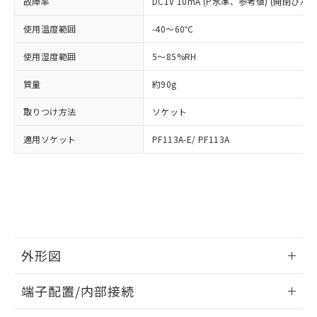
及ぼさない年数を意味します。
故障率
DC1V 10mA (P水準、参考値) (開閉ひん度3
り引きをいたしません。
メンバーズにご登録されている必要が
「－」：未確認です。当社販売部門へお問
あります。
使用温度範囲
-40～60℃
い合わせください。
お客様が当ウェブサイト上で当社にご
※3 非含有証明書ダウンロード
登録された部品リストについて、当社
使用湿度範囲
5～85%RH
および当社の共同利用者が、当社の製
下記の非含有証明書をダウンロードするこ
品・サービスに関するお客様との取
質量
約90g
とができます。
合意する
キャンセル
引・商談に必要な範囲で利用すること
をご了承ください。
取りつけ方法
ソケット
EU RoHS指令（10物質）の非含有証明書
※当社の共同利用者とは、
"個人情報
51物質の非含有証明書（当社基準）
適用ソケット
PF113A-E/ PF113A
の共同利用に関して"
の「1.共同利
※本証明書は発行日時点で非含有を証明す
用者の範囲」に記載されている法人を
るもので、過去に遡って非含有を証明する
指します。
ものではありません。
また、RoHS指令のフタル酸エステル類４
物質の対応では、対応完了までの期間は出
荷製品に未対応品が混在することから備考
欄に対応日を記載しておりました。
外形図
既に当社にて対応品への在庫切替を完了
していることから、特段のことがない限
情報更新：2026/05/21
り、2022年1月12日より割愛しておりま
端子配置/内部接続
す。
外形図
情報更新：2026/05/21