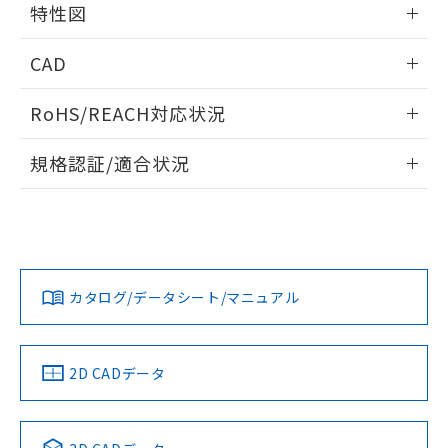
特性図
端子配置/内部接続
情報更新：2026/05/21
CAD
開閉容量
ログイン/会員登録いただくと、CADデータをダウンロー
RoHS/REACH対応状況
ドすることができます。
情報更新：2026/7/29
規格認証/適合状況
ログイン/会員登録
EU RoHS
注意事項・凡例
UL認証
CSA認証
CEマーキング
Yes
Yes
Yes
対応状況
対応予定月
※1
※2
ダウンロードデータをご利用いただく前に、以下を必ずお読
みください。
カタログ/データシート/マニュアル
対応済み
ソフトウェアの使用条件
LR型式承認
DNV型式承認
BV型式承認
KR型式承
（イギリス
（ノルウェー
（フランス
（韓国
船舶規格）
船舶規格）
船舶規格）
船舶規格
中国 RoHS
注意事項・凡例
2D CADデータ
No
No
No
No
中国 RoHS表
※1 ※2