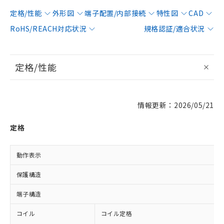
定格/性能
外形図
端子配置/内部接続
特性図
CAD
RoHS/REACH対応状況
規格認証/適合状況
定格/性能
情報更新：2026/05/21
定格
動作表示
保護構造
端子構造
コイル
コイル定格