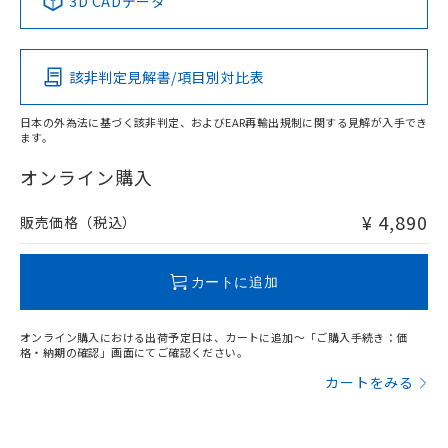
3D CADデータ
この製品の規格認証/適合状況ページへ
その他の認証はこちらのページからご検索ください
該非判定見解書/項目別対比表
日本の外為法に基づく該非判定、およびEAR再輸出規制に関する見解が入手でき
ます。
オンライン購入
¥ 4,890
販売価格（税込）
カートに追加
オンライン購入における出荷予定日は、カートに追加～「ご購入手続き：価
格・納期の確認」画面にてご確認ください。
カートをみる