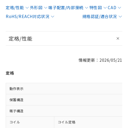
定格/性能
外形図
端子配置/内部接続
特性図
CAD
RoHS/REACH対応状況
規格認証/適合状況
定格/性能
情報更新：2026/05/21
定格
動作表示
保護構造
端子構造
コイル
コイル定格