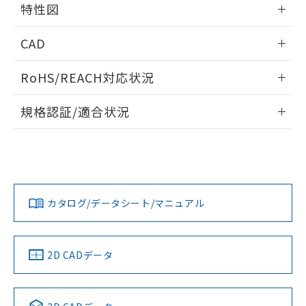
特性図
端子配置/内部接続
情報更新：2026/05/21
CAD
開閉容量
ログイン/会員登録いただくと、CADデータをダウンロー
RoHS/REACH対応状況
ドすることができます。
情報更新：2026/7/29
規格認証/適合状況
ログイン/会員登録
MKS3PIN AC6のRoHS対応状況については、営業部門もしく
UL認証
CSA認証
CEマーキング
は販売店にお問い合わせください。
Yes
Yes
Yes
この製品のRoHS/REACH対応状況ページへ
ダウンロードデータをご利用いただく前に、以下を必ずお読
みください。
カタログ/データシート/マニュアル
ソフトウェアの使用条件
LR型式承認
DNV型式承認
BV型式承認
KR型式承
（イギリス
（ノルウェー
（フランス
（韓国
船舶規格）
船舶規格）
船舶規格）
船舶規格
2D CADデータ
No
No
No
No