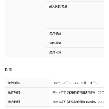
最大開閉容量
接点構成
※1 対応状況
接触機構
対応済み：EU RoHS指令（10物質）の
非含有に対応した製品が提供可能な商品で
接点材質
す。
対応予定：EU RoHS指令（10物質）の非含
ご利用条件
有に対応した製品に切り替える予定のある
性能
商品です。
対応予定なし：EU RoHS指令（10物質）の
以下の条件をお読みいただき、同意のうえ
非含有に非対応の商品で、対応品を出す予
接触抵抗
100mΩ以下 (DC5V 1A 電圧降下法)
ご利用ください。
定はありません。
調査・確認中：EU RoHS指令（10物質）の
動作時間
20ms以下 (定格操作電圧印加時、23℃
本サービスは、当社制御機器事業取扱
※1 中国RoHS○×表
非含有の対応状況を調査中または確認中の
商品の当社在庫状況および標準価格
商品です。
復帰時間
20ms以下 (定格操作電圧印加時、23℃
(税抜)を提供させていただくもので
「○」：最大均質材料含有率が中国RoHSの
非該当品：ライセンス料など無形物で、有
す。