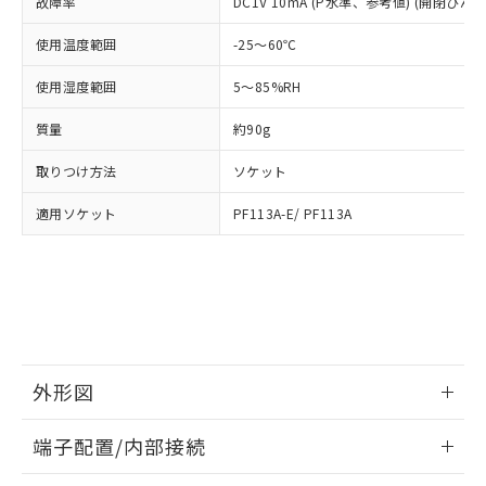
及ぼさない年数を意味します。
故障率
DC1V 10mA (P水準、参考値) (開閉ひん度3
り引きをいたしません。
メンバーズにご登録されている必要が
「－」：未確認です。当社販売部門へお問
あります。
使用温度範囲
-25～60℃
い合わせください。
お客様が当ウェブサイト上で当社にご
※3 非含有証明書ダウンロード
登録された部品リストについて、当社
使用湿度範囲
5～85%RH
および当社の共同利用者が、当社の製
下記の非含有証明書をダウンロードするこ
品・サービスに関するお客様との取
質量
約90g
とができます。
合意する
キャンセル
引・商談に必要な範囲で利用すること
をご了承ください。
取りつけ方法
ソケット
EU RoHS指令（10物質）の非含有証明書
※当社の共同利用者とは、
"個人情報
51物質の非含有証明書（当社基準）
適用ソケット
PF113A-E/ PF113A
の共同利用に関して"
の「1.共同利
※本証明書は発行日時点で非含有を証明す
用者の範囲」に記載されている法人を
るもので、過去に遡って非含有を証明する
指します。
ものではありません。
また、RoHS指令のフタル酸エステル類４
物質の対応では、対応完了までの期間は出
荷製品に未対応品が混在することから備考
欄に対応日を記載しておりました。
外形図
既に当社にて対応品への在庫切替を完了
していることから、特段のことがない限
情報更新：2026/05/21
り、2022年1月12日より割愛しておりま
端子配置/内部接続
す。
外形図
情報更新：2026/05/21