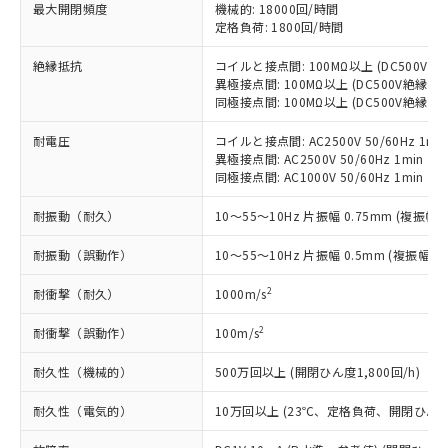
基準値以下であることを示します。
害物質有無と関係のない商品です。
最大開閉頻度
機械的: 18000回/時間
当社制御機器事業取扱商品の中には、
「×」：最大均質材料含有率が中国RoHSの
定格負荷: 1800回/時間
仕入先様の事情により、非含有部品として
本サービスの対象外となる商品もある
基準値を超えていることを示します。
いたものが、含有品と判明した場合などや
当社は、これら貴社製品のうち、外国
ことをご了承ください。
絶縁抵抗
コイルと接点間: 100MΩ以上 (DC500V
「－」：未確認です。当社販売部門へお問
むを得ず変更することがあります。
為替および外国貿易法に定める商品
在庫状況および標準価格照会結果は、
異極接点間: 100MΩ以上 (DC500V絶縁抵
い合わせください。
（以下｢規制貨物等」という）を輸出
記載している更新日時点での社内デー
同極接点間: 100MΩ以上 (DC500V絶縁抵
*EU RoHS指令（10物質）：
または国外への提供する場合は、日本
記
タに基づき作成されるものであり、閲
説明
鉛(Pb) 1000ppm以下、 水銀(Hg) 1000ppm以下、 カド
*中国RoHS10物質の基準値 (GB/T26572)：
国政府の輸出許可(または役務取引許
耐電圧
コイルと接点間: AC2500V 50/60Hz 1mi
号
覧された時点での実際の在庫および標
ミウム(Cd) 100ppm以下、
Pb(鉛) :1000ppm、 Hg(水銀) : 1000ppm、 Cd(カドミウ
可)を取得するなどの必要な手続きを
六価クロム(Cr(Ⅵ)) 1000ppm以下、ポリ臭化ビフェニル
異極接点間: AC2500V 50/60Hz 1min
ム) : 100ppm、
準価格とは異なる場合があることをご
類(PBB) 1000ppm以下、ポリ臭化ジフェニルエーテル類
Cr(Ⅵ)(六価クロム) : 1000ppm、 PBBs(ポリ臭化ビフェ
同極接点間: AC1000V 50/60Hz 1min
とります。
了承ください。
(PBDE) 1000ppm以下、フタル酸ビス(2-エチルヘキシ
○
一定数以上の在庫あり
ニル類) : 1000ppm、 PBDEs(ポリ臭化ジフェニルエーテ
当社は規制貨物を破棄する場合は、完
ル) (DEHP)(別名：DOP) 1000ppm以下、フタル酸ブチ
正式な納期状況および標準価格はお客
ル類) : 1000ppm、
耐振動（耐久）
10～55～10Hz 片振幅 0.75mm (複振幅 1
ルベンジル（BBP） 1000ppm以下、フタル酸ジブチル
全に破砕するなど、違法に輸出されな
DBP(フタル酸ジブチル) : 1000ppm、 DIBP(フタル酸ジ
様のお取引先、またはお客様担当のオ
（DBP） 1000ppm以下、フタル酸ジイソブチル
イソブチル) : 1000ppm、 BBP(フタル酸ブチルベンジ
△
一定数には満たないが在庫あり
いよう必要な手段を講じます。
ムロン制御機器販売店・当社販売員に
(DIBP) 1000ppm以下
ル) : 1000ppm、
耐振動（誤動作）
10～55～10Hz 片振幅 0.5mm (複振幅 1
当社は貴社製品を、核兵器、ミサイ
但し、RoHS指令で産業用監視および制御機器に対する
DEHP(フタル酸ビス(2-エチルヘキシル)) : 1000ppm
ご相談ください。
適用除外項目は除く。
ル、化学兵器、生物兵器またはその他
－
在庫なし(最新の在庫状況につ
オムロン制御機器販売店や当社販売拠
2
耐衝撃（耐久）
フタル酸エステル類の４物質については閾値を超える意
1000m/s
武器並びにこれらの製造装置等に一切
いては、お客様のお取引先、ま
図的な使用がないことを確認しています。
点は「
販売ネットワーク
」をご確認
※2 環境保護使用期限
使用いたしません。
たはお客様担当のオムロン制御
ください。
2
耐衝撃（誤動作）
100m/s
当社は、貴社製品を第三者に販売する
機器販売店・当社販売員にご確
在庫状況および標準価格結果を当社の
※2 対応予定月
「ｅ」：有害物質（10物質）のすべてが基
場合は、上記1、2および3の内容を当
認ください)
耐久性（機械的）
500万回以上 (開閉ひん度1,800回/h)
事前の承諾なく第三者に漏洩または開
準値以下であることを示します。
該第三者に通知します。また当社は、
示しないようお願いします。
部品在庫の切り替え状況などにより、予定
「10」：通常の使用状況下において有害物
販売先および販売に係わる関係者が違
耐久性（電気的）
10万回以上 (23℃、定格負荷、開閉ひん度1,
マイパーツ機能（部品リスト作成サー
空
受注生産機種、また在庫状況の
月が前後することがあります。
質が外部に漏えいし、環境に深刻な影響を
法に輸出するおそれがある場合は、取
ビス）をご利用いただくには、I-Web
白
情報を公開していない機種