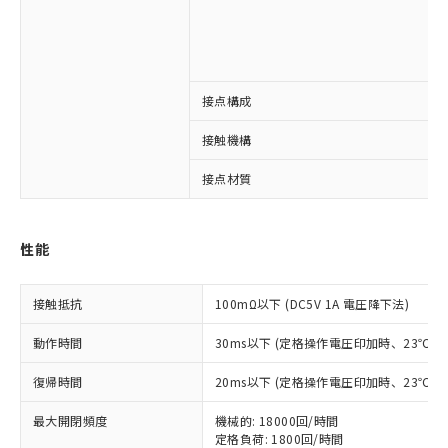
接点構成
※1 対応状況
接触機構
対応済み：EU RoHS指令（10物質）の
接点材質
非含有に対応した製品が提供可能な商品で
す。
対応予定：EU RoHS指令（10物質）の非含
ご利用条件
性能
有に対応した製品に切り替える予定のある
商品です。
対応予定なし：EU RoHS指令（10物質）の
接触抵抗
100mΩ以下 (DC5V 1A 電圧降下法)
以下の条件をお読みいただき、同意のうえ
非含有に非対応の商品で、対応品を出す予
ご利用ください。
定はありません。
動作時間
30ms以下 (定格操作電圧印加時、23℃
調査・確認中：EU RoHS指令（10物質）の
本サービスは、当社制御機器事業取扱
※1 中国RoHS○×表
非含有の対応状況を調査中または確認中の
復帰時間
20ms以下 (定格操作電圧印加時、23℃
商品の当社在庫状況および標準価格
商品です。
(税抜)を提供させていただくもので
「○」：最大均質材料含有率が中国RoHSの
非該当品：ライセンス料など無形物で、有
最大開閉頻度
機械的: 18000回/時間
す。
基準値以下であることを示します。
害物質有無と関係のない商品です。
定格負荷: 1800回/時間