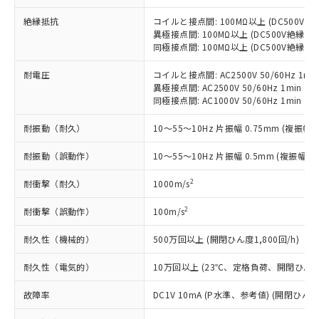
当社制御機器事業取扱商品の中には、
「×」：最大均質材料含有率が中国RoHSの
仕入先様の事情により、非含有部品として
本サービスの対象外となる商品もある
基準値を超えていることを示します。
絶縁抵抗
コイルと接点間: 100MΩ以上 (DC500V
いたものが、含有品と判明した場合などや
当社は、これら貴社製品のうち、外国
ことをご了承ください。
異極接点間: 100MΩ以上 (DC500V絶縁抵
「－」：未確認です。当社販売部門へお問
むを得ず変更することがあります。
為替および外国貿易法に定める商品
在庫状況および標準価格照会結果は、
同極接点間: 100MΩ以上 (DC500V絶縁抵
い合わせください。
（以下｢規制貨物等」という）を輸出
記載している更新日時点での社内デー
*EU RoHS指令（10物質）：
または国外への提供する場合は、日本
記
タに基づき作成されるものであり、閲
説明
耐電圧
コイルと接点間: AC2500V 50/60Hz 1mi
鉛(Pb) 1000ppm以下、 水銀(Hg) 1000ppm以下、 カド
*中国RoHS10物質の基準値 (GB/T26572)：
国政府の輸出許可(または役務取引許
異極接点間: AC2500V 50/60Hz 1min
号
覧された時点での実際の在庫および標
ミウム(Cd) 100ppm以下、
Pb(鉛) :1000ppm、 Hg(水銀) : 1000ppm、 Cd(カドミウ
可)を取得するなどの必要な手続きを
六価クロム(Cr(Ⅵ)) 1000ppm以下、ポリ臭化ビフェニル
同極接点間: AC1000V 50/60Hz 1min
ム) : 100ppm、
準価格とは異なる場合があることをご
類(PBB) 1000ppm以下、ポリ臭化ジフェニルエーテル類
Cr(Ⅵ)(六価クロム) : 1000ppm、 PBBs(ポリ臭化ビフェ
とります。
了承ください。
(PBDE) 1000ppm以下、フタル酸ビス(2-エチルヘキシ
○
一定数以上の在庫あり
ニル類) : 1000ppm、 PBDEs(ポリ臭化ジフェニルエーテ
耐振動（耐久）
10～55～10Hz 片振幅 0.75mm (複振幅 1
当社は規制貨物を破棄する場合は、完
ル) (DEHP)(別名：DOP) 1000ppm以下、フタル酸ブチ
正式な納期状況および標準価格はお客
ル類) : 1000ppm、
ルベンジル（BBP） 1000ppm以下、フタル酸ジブチル
全に破砕するなど、違法に輸出されな
DBP(フタル酸ジブチル) : 1000ppm、 DIBP(フタル酸ジ
様のお取引先、またはお客様担当のオ
（DBP） 1000ppm以下、フタル酸ジイソブチル
耐振動（誤動作）
イソブチル) : 1000ppm、 BBP(フタル酸ブチルベンジ
10～55～10Hz 片振幅 0.5mm (複振幅 1
△
一定数には満たないが在庫あり
いよう必要な手段を講じます。
ムロン制御機器販売店・当社販売員に
(DIBP) 1000ppm以下
ル) : 1000ppm、
当社は貴社製品を、核兵器、ミサイ
但し、RoHS指令で産業用監視および制御機器に対する
DEHP(フタル酸ビス(2-エチルヘキシル)) : 1000ppm
ご相談ください。
2
耐衝撃（耐久）
1000m/s
適用除外項目は除く。
ル、化学兵器、生物兵器またはその他
－
在庫なし(最新の在庫状況につ
オムロン制御機器販売店や当社販売拠
フタル酸エステル類の４物質については閾値を超える意
武器並びにこれらの製造装置等に一切
いては、お客様のお取引先、ま
図的な使用がないことを確認しています。
点は「
販売ネットワーク
」をご確認
2
耐衝撃（誤動作）
100m/s
※2 環境保護使用期限
使用いたしません。
たはお客様担当のオムロン制御
ください。
当社は、貴社製品を第三者に販売する
機器販売店・当社販売員にご確
在庫状況および標準価格結果を当社の
耐久性（機械的）
500万回以上 (開閉ひん度1,800回/h)
※2 対応予定月
「ｅ」：有害物質（10物質）のすべてが基
場合は、上記1、2および3の内容を当
認ください)
事前の承諾なく第三者に漏洩または開
準値以下であることを示します。
該第三者に通知します。また当社は、
耐久性（電気的）
10万回以上 (23℃、定格負荷、開閉ひん度1,
示しないようお願いします。
部品在庫の切り替え状況などにより、予定
「10」：通常の使用状況下において有害物
販売先および販売に係わる関係者が違
マイパーツ機能（部品リスト作成サー
空
受注生産機種、また在庫状況の
月が前後することがあります。
質が外部に漏えいし、環境に深刻な影響を
法に輸出するおそれがある場合は、取
故障率
DC1V 10mA (P水準、参考値) (開閉ひん度3
ビス）をご利用いただくには、I-Web
白
情報を公開していない機種
及ぼさない年数を意味します。
り引きをいたしません。
メンバーズにご登録されている必要が