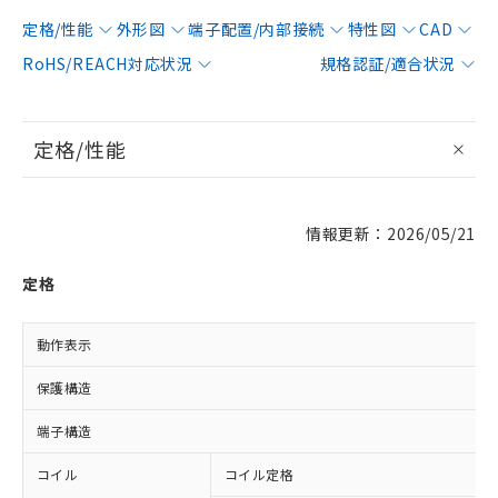
定格/性能
外形図
端子配置/内部接続
特性図
CAD
RoHS/REACH対応状況
規格認証/適合状況
定格/性能
情報更新：2026/05/21
定格
動作表示
保護構造
端子構造
コイル
コイル定格