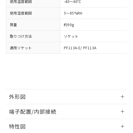
「－」：未確認です。当社販売部門へお問
使用温度範囲
-40～60℃
あります。
い合わせください。
お客様が当ウェブサイト上で当社にご
使用湿度範囲
5～85%RH
※3 非含有証明書ダウンロード
登録された部品リストについて、当社
および当社の共同利用者が、当社の製
質量
約90g
下記の非含有証明書をダウンロードするこ
品・サービスに関するお客様との取
とができます。
合意する
キャンセル
引・商談に必要な範囲で利用すること
取りつけ方法
ソケット
をご了承ください。
EU RoHS指令（10物質）の非含有証明書
※当社の共同利用者とは、
"個人情報
適用ソケット
PF113A-E/ PF113A
51物質の非含有証明書（当社基準）
の共同利用に関して"
の「1.共同利
※本証明書は発行日時点で非含有を証明す
用者の範囲」に記載されている法人を
るもので、過去に遡って非含有を証明する
指します。
ものではありません。
また、RoHS指令のフタル酸エステル類４
物質の対応では、対応完了までの期間は出
荷製品に未対応品が混在することから備考
欄に対応日を記載しておりました。
外形図
既に当社にて対応品への在庫切替を完了
情報更新：2026/05/21
していることから、特段のことがない限
端子配置/内部接続
り、2022年1月12日より割愛しておりま
す。
外形図
情報更新：2026/05/21
特性図