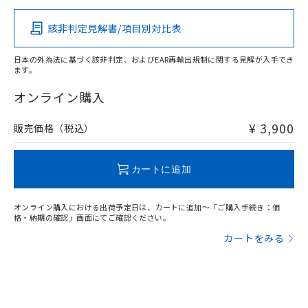
その他の認証はこちらのページからご検索ください
該非判定見解書/項目別対比表
O
O
O
O
日本の外為法に基づく該非判定、およびEAR再輸出規制に関する見解が入手でき
ます。
"対応済み"や非含有の記載がされた商品であっても、流通
在庫等で未対応品が混在する可能性があります。
オンライン購入
非含有品が必要な際は、弊社営業部門もしくは販売店へお
問い合わせください。
¥ 3,900
販売価格（税込）
この製品のRoHS/REACH対応状況ページへ
カートに追加
オンライン購入における出荷予定日は、カートに追加～「ご購入手続き：価
格・納期の確認」画面にてご確認ください。
カートをみる