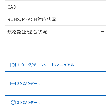
端子配置/内部接続
情報更新：2026/05/21
CAD
開閉容量
ログイン/会員登録いただくと、CADデータをダウンロー
RoHS/REACH対応状況
ドすることができます。
情報更新：2026/7/29
規格認証/適合状況
ログイン/会員登録
EU RoHS
注意事項・凡例
UL認証
CSA認証
CEマーキング
Yes
Yes
Yes
対応状況
対応予定月
※1
※2
ダウンロードデータをご利用いただく前に、以下を必ずお読
みください。
カタログ/データシート/マニュアル
対応済み
ソフトウェアの使用条件
LR型式承認
DNV型式承認
BV型式承認
KR型式承
（イギリス
（ノルウェー
（フランス
（韓国
船舶規格）
船舶規格）
船舶規格）
船舶規格
中国 RoHS
注意事項・凡例
2D CADデータ
No
No
No
No
中国 RoHS表
※1 ※2
3D CADデータ
この製品の規格認証/適合状況ページへ
Pb
Hg
Cd
Cr(VI)