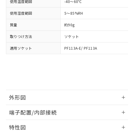
「－」：未確認です。当社販売部門へお問
使用温度範囲
-40～60℃
あります。
い合わせください。
お客様が当ウェブサイト上で当社にご
使用湿度範囲
5～85%RH
※3 非含有証明書ダウンロード
登録された部品リストについて、当社
および当社の共同利用者が、当社の製
質量
約90g
下記の非含有証明書をダウンロードするこ
品・サービスに関するお客様との取
とができます。
合意する
キャンセル
引・商談に必要な範囲で利用すること
取りつけ方法
ソケット
をご了承ください。
EU RoHS指令（10物質）の非含有証明書
※当社の共同利用者とは、
"個人情報
適用ソケット
PF113A-E/ PF113A
51物質の非含有証明書（当社基準）
の共同利用に関して"
の「1.共同利
※本証明書は発行日時点で非含有を証明す
用者の範囲」に記載されている法人を
るもので、過去に遡って非含有を証明する
指します。
ものではありません。
また、RoHS指令のフタル酸エステル類４
物質の対応では、対応完了までの期間は出
荷製品に未対応品が混在することから備考
欄に対応日を記載しておりました。
外形図
既に当社にて対応品への在庫切替を完了
情報更新：2026/05/21
していることから、特段のことがない限
端子配置/内部接続
り、2022年1月12日より割愛しておりま
す。
外形図
情報更新：2026/05/21
特性図