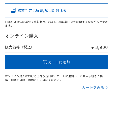
その他の認証はこちらのページからご検索ください
該非判定見解書/項目別対比表
O
O
O
O
日本の外為法に基づく該非判定、およびEAR再輸出規制に関する見解が入手でき
ます。
"対応済み"や非含有の記載がされた商品であっても、流通
在庫等で未対応品が混在する可能性があります。
オンライン購入
非含有品が必要な際は、弊社営業部門もしくは販売店へお
問い合わせください。
¥ 3,900
販売価格（税込）
この製品のRoHS/REACH対応状況ページへ
カートに追加
オンライン購入における出荷予定日は、カートに追加～「ご購入手続き：価
格・納期の確認」画面にてご確認ください。
カートをみる