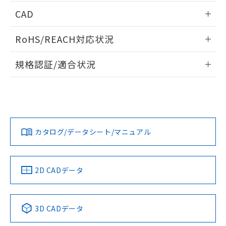
端子配置/内部接続
情報更新：2026/05/21
CAD
開閉容量
ログイン/会員登録いただくと、CADデータをダウンロー
RoHS/REACH対応状況
ドすることができます。
情報更新：2026/7/29
規格認証/適合状況
ログイン/会員登録
EU RoHS
注意事項・凡例
UL認証
CSA認証
CEマーキング
Yes
Yes
Yes
対応状況
対応予定月
※1
※2
ダウンロードデータをご利用いただく前に、以下を必ずお読
みください。
カタログ/データシート/マニュアル
対応済み
ソフトウェアの使用条件
LR型式承認
DNV型式承認
BV型式承認
KR型式承
（イギリス
（ノルウェー
（フランス
（韓国
船舶規格）
船舶規格）
船舶規格）
船舶規格
中国 RoHS
注意事項・凡例
2D CADデータ
No
No
No
No
中国 RoHS表
※1 ※2
3D CADデータ
この製品の規格認証/適合状況ページへ
Pb
Hg
Cd
Cr(VI)