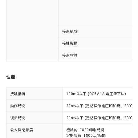
接点構成
※1 対応状況
接触機構
対応済み：EU RoHS指令（10物質）の
接点材質
非含有に対応した製品が提供可能な商品で
す。
対応予定：EU RoHS指令（10物質）の非含
ご利用条件
性能
有に対応した製品に切り替える予定のある
商品です。
対応予定なし：EU RoHS指令（10物質）の
接触抵抗
100mΩ以下 (DC5V 1A 電圧降下法)
以下の条件をお読みいただき、同意のうえ
非含有に非対応の商品で、対応品を出す予
ご利用ください。
定はありません。
動作時間
30ms以下 (定格操作電圧印加時、23℃
調査・確認中：EU RoHS指令（10物質）の
本サービスは、当社制御機器事業取扱
※1 中国RoHS○×表
非含有の対応状況を調査中または確認中の
復帰時間
20ms以下 (定格操作電圧印加時、23℃
商品の当社在庫状況および標準価格
商品です。
(税抜)を提供させていただくもので
「○」：最大均質材料含有率が中国RoHSの
非該当品：ライセンス料など無形物で、有
最大開閉頻度
機械的: 18000回/時間
す。
基準値以下であることを示します。
害物質有無と関係のない商品です。
定格負荷: 1800回/時間