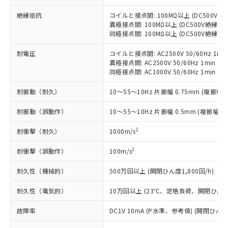
当社制御機器事業取扱商品の中には、
「×」：最大均質材料含有率が中国RoHSの
仕入先様の事情により、非含有部品として
本サービスの対象外となる商品もある
基準値を超えていることを示します。
絶縁抵抗
コイルと接点間: 100MΩ以上 (DC500V
いたものが、含有品と判明した場合などや
当社は、これら貴社製品のうち、外国
ことをご了承ください。
異極接点間: 100MΩ以上 (DC500V絶縁抵
「－」：未確認です。当社販売部門へお問
むを得ず変更することがあります。
為替および外国貿易法に定める商品
在庫状況および標準価格照会結果は、
同極接点間: 100MΩ以上 (DC500V絶縁抵
い合わせください。
（以下｢規制貨物等」という）を輸出
記載している更新日時点での社内デー
*EU RoHS指令（10物質）：
または国外への提供する場合は、日本
記
タに基づき作成されるものであり、閲
説明
耐電圧
コイルと接点間: AC2500V 50/60Hz 1mi
鉛(Pb) 1000ppm以下、 水銀(Hg) 1000ppm以下、 カド
*中国RoHS10物質の基準値 (GB/T26572)：
国政府の輸出許可(または役務取引許
異極接点間: AC2500V 50/60Hz 1min
号
覧された時点での実際の在庫および標
ミウム(Cd) 100ppm以下、
Pb(鉛) :1000ppm、 Hg(水銀) : 1000ppm、 Cd(カドミウ
可)を取得するなどの必要な手続きを
六価クロム(Cr(Ⅵ)) 1000ppm以下、ポリ臭化ビフェニル
同極接点間: AC1000V 50/60Hz 1min
ム) : 100ppm、
準価格とは異なる場合があることをご
類(PBB) 1000ppm以下、ポリ臭化ジフェニルエーテル類
Cr(Ⅵ)(六価クロム) : 1000ppm、 PBBs(ポリ臭化ビフェ
とります。
了承ください。
(PBDE) 1000ppm以下、フタル酸ビス(2-エチルヘキシ
○
一定数以上の在庫あり
ニル類) : 1000ppm、 PBDEs(ポリ臭化ジフェニルエーテ
耐振動（耐久）
10～55～10Hz 片振幅 0.75mm (複振幅 1
当社は規制貨物を破棄する場合は、完
ル) (DEHP)(別名：DOP) 1000ppm以下、フタル酸ブチ
正式な納期状況および標準価格はお客
ル類) : 1000ppm、
ルベンジル（BBP） 1000ppm以下、フタル酸ジブチル
全に破砕するなど、違法に輸出されな
DBP(フタル酸ジブチル) : 1000ppm、 DIBP(フタル酸ジ
様のお取引先、またはお客様担当のオ
（DBP） 1000ppm以下、フタル酸ジイソブチル
耐振動（誤動作）
イソブチル) : 1000ppm、 BBP(フタル酸ブチルベンジ
10～55～10Hz 片振幅 0.5mm (複振幅 1
△
一定数には満たないが在庫あり
いよう必要な手段を講じます。
ムロン制御機器販売店・当社販売員に
(DIBP) 1000ppm以下
ル) : 1000ppm、
当社は貴社製品を、核兵器、ミサイ
但し、RoHS指令で産業用監視および制御機器に対する
DEHP(フタル酸ビス(2-エチルヘキシル)) : 1000ppm
ご相談ください。
2
耐衝撃（耐久）
1000m/s
適用除外項目は除く。
ル、化学兵器、生物兵器またはその他
－
在庫なし(最新の在庫状況につ
オムロン制御機器販売店や当社販売拠
フタル酸エステル類の４物質については閾値を超える意
武器並びにこれらの製造装置等に一切
いては、お客様のお取引先、ま
図的な使用がないことを確認しています。
点は「
販売ネットワーク
」をご確認
2
耐衝撃（誤動作）
100m/s
※2 環境保護使用期限
使用いたしません。
たはお客様担当のオムロン制御
ください。
当社は、貴社製品を第三者に販売する
機器販売店・当社販売員にご確
在庫状況および標準価格結果を当社の
耐久性（機械的）
500万回以上 (開閉ひん度1,800回/h)
※2 対応予定月
「ｅ」：有害物質（10物質）のすべてが基
場合は、上記1、2および3の内容を当
認ください)
事前の承諾なく第三者に漏洩または開
準値以下であることを示します。
該第三者に通知します。また当社は、
耐久性（電気的）
10万回以上 (23℃、定格負荷、開閉ひん度1,
示しないようお願いします。
部品在庫の切り替え状況などにより、予定
「10」：通常の使用状況下において有害物
販売先および販売に係わる関係者が違
マイパーツ機能（部品リスト作成サー
空
受注生産機種、また在庫状況の
月が前後することがあります。
質が外部に漏えいし、環境に深刻な影響を
法に輸出するおそれがある場合は、取
故障率
DC1V 10mA (P水準、参考値) (開閉ひん度3
ビス）をご利用いただくには、I-Web
白
情報を公開していない機種
及ぼさない年数を意味します。
り引きをいたしません。
メンバーズにご登録されている必要が