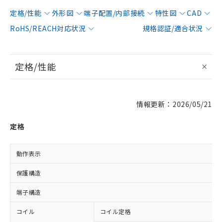
定格/性能
外形図
端子配置/内部接続
特性図
CAD
RoHS/REACH対応状況
規格認証/適合状況
定格/性能
情報更新：2026/05/21
定格
動作表示
保護構造
端子構造
コイル
コイル定格