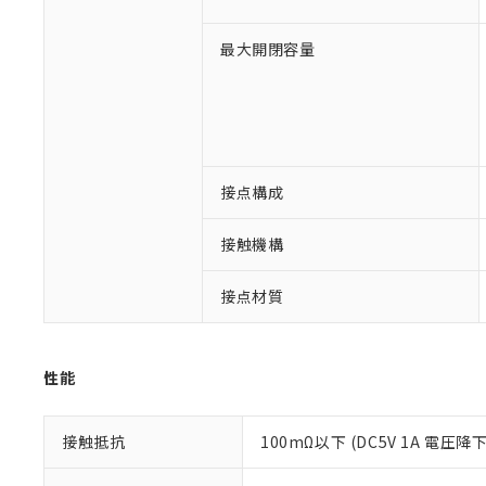
※1 対応状況
最大開閉容量
対応済み：EU
対応予定：EU R
対応予定なし：EU
調査・確認中：EU
ご利用条件
非該当品：ライセ
※1 中国RoHS
接点構成
仕入先様の事情に
があります。
以下の条件をお読
「○」：最大均質
接触機構
「×」：最大均質
本サービスは
当社は、これ
*EU RoHS指令（10物
「－」：未確認で
鉛(Pb) 1000ppm以下、
くものです。
う）を輸出ま
接点材質
記
説明
六価クロム(Cr(Ⅵ)) 1
当社制御機器
などの必要な
フタル酸ビス(2-エチルヘ
号
*中国RoHS10物質の基準値 
ル（DBP） 1000ppm
在庫状況およ
当社は規制貨
Pb(鉛) :1000ppm、 Hg
但し、RoHS指令で産
のであり、閲
ます。
Cr(Ⅵ)(六価クロム) : 
フタル酸エステル類の４
○
一定数以
性能
DBP(フタル酸ジブチル) :
い。
当社は貴社製
DEHP(フタル酸ビス(2-エ
正式な納期状
置等に一切使
当社販売員に
※2 対応予定月
△
一定数に
当社は、貴社
接触抵抗
100mΩ以下 (DC5V 1A 電圧降
オムロン制御
また当社は、
※2 環境保護使
在庫状況およ
部品在庫の切り替
たしません。
－
在庫なし