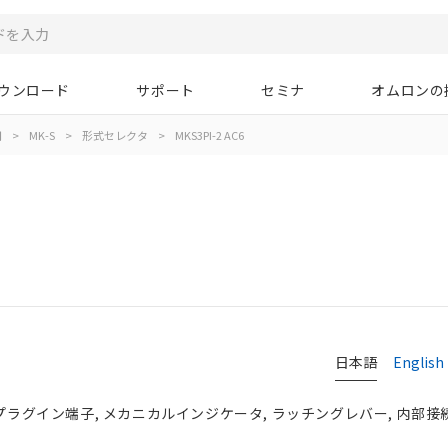
ウンロード
サポート
セミナ
オムロンの
用
>
MK-S
>
形式セレクタ
>
MKS3PI-2 AC6
日本語
English
 プラグイン端子, メカニカルインジケータ, ラッチングレバー, 内部接