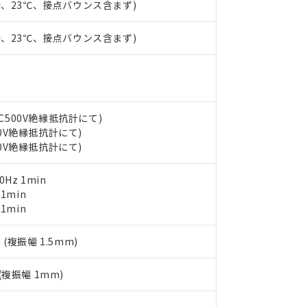
時、23℃、接点バウンス含まず)
（10物質）のすべてが基準値以下であることを示します。
店・当社販売員にご確認ください)
能（部品リスト作成サービス）をご利用いただくには、I-Webメン
使用状況下において有害物質が外部に漏えいし、環境に深刻な影響を
あります。
時、23℃、接点バウンス含まず)
機種、また在庫状況の情報を公開していない機種
ェブサイト上で当社にご登録された部品リストについて、当社およ
書ダウンロード
す。当社販売部門へお問い合わせください。
品・サービスに関するお客様との取引・商談に必要な範囲で利用す
合意する
キャンセル
書をダウンロードすることができます。
利用者とは、
"個人情報の共同利用に関して"
の「1.共同利用者の
します。
10物質）の非含有証明書
DC500V絶縁抵抗計にて)
明書（当社基準）
00V絶縁抵抗計にて)
日時点で非含有を証明するもので、過去に遡って非含有を証明するも
00V絶縁抵抗計にて)
令のフタル酸エステル類４物質の対応では、対応完了までの期間は出
備考欄に対応日を記載しておりました。
0Hz 1min
品への在庫切替を完了していることから、特段のことがない限り、20
 1min
す。
 1min
 (複振幅 1.5mm)
 (複振幅 1mm)