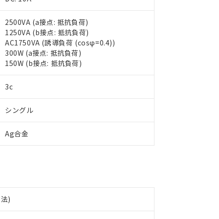
2500VA (a接点: 抵抗負荷)
1250VA (b接点: 抵抗負荷)
 RoHS指令（10物質）の非含有に対応した製品が提供可能な商品です
AC1750VA (誘導負荷 (cosφ=0.4))
oHS指令（10物質）の非含有に対応した製品に切り替える予定のある
300W (a接点: 抵抗負荷)
 RoHS指令（10物質）の非含有に非対応の商品で、対応品を出す予
150W (b接点: 抵抗負荷)
 RoHS指令（10物質）の非含有の対応状況を調査中または確認中の
ンス料など無形物で、有害物質有無と関係のない商品です。
○×表
3c
より、非含有部品としていたものが、含有品と判明した場合などやむ
みいただき、同意のうえご利用ください。
材料含有率が中国RoHSの基準値以下であることを示します。
シングル
材料含有率が中国RoHSの基準値を超えていることを示します。
、当社制御機器事業取扱商品の当社在庫状況および標準価格(税抜)
ら貴社製品のうち、外国為替および外国貿易法に定める商品（以下｢
質）：
す。当社販売部門へお問い合わせください。
 水銀(Hg) 1000ppm以下、 カドミウム(Cd) 100ppm以下、
たは国外への提供する場合は、日本国政府の輸出許可(または役務取
Ag合金
000ppm以下、ポリ臭化ビフェニル類(PBB) 1000ppm以下、ポリ臭化ジフェニルエーテル類(P
事業取扱商品の中には、本サービスの対象外となる商品もあること
手続きをとります。
キシル) (DEHP)(別名：DOP) 1000ppm以下、フタル酸ブチルベンジル（BBP） 100
(GB/T26572)：
以下、フタル酸ジイソブチル (DIBP) 1000ppm以下
び標準価格照会結果は、記載している更新日時点での社内データに
物を破棄する場合は、完全に破砕するなど、違法に輸出されないよ
(水銀) : 1000ppm、 Cd(カドミウム) : 100ppm、
業用監視および制御機器に対する適用除外項目は除く。
覧された時点での実際の在庫および標準価格とは異なる場合がある
1000ppm、 PBBs(ポリ臭化ビフェニル類) : 1000ppm、 PBDEs(ポリ臭化ジフェニルエーテル類
物質については閾値を超える意図的な使用がないことを確認しています。
上の在庫あり
 1000ppm、 DIBP(フタル酸ジイソブチル) : 1000ppm、 BBP(フタル酸ブチルベンジル) :
品を、核兵器、ミサイル、化学兵器、生物兵器またはその他武器並
チルヘキシル)) : 1000ppm
況および標準価格はお客様のお取引先、またはお客様担当のオムロ
用いたしません。
ご相談ください。
は満たないが在庫あり
製品を第三者に販売する場合は、上記1、2および3の内容を当該第
下法)
機器販売店や当社販売拠点は「
販売ネットワーク
」をご確認くだ
販売先および販売に係わる関係者が違法に輸出するおそれがある場
用期限
び標準価格結果を当社の事前の承諾なく第三者に漏洩または開示し
え状況などにより、予定月が前後することがあります。
(最新の在庫状況については、お客様のお取引先、またはお客様担当