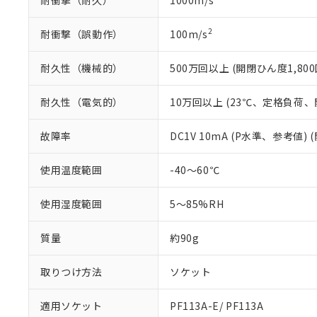
耐衝撃（耐久）
1000m/s
2
耐衝撃（誤動作）
100m/s
耐久性（機械的）
500万回以上 (開閉ひん度1,800
耐久性（電気的）
10万回以上 (23℃、定格負荷、開
故障率
DC1V 10mA (P水準、参考値) 
使用温度範囲
-40～60℃
使用湿度範囲
5～85%RH
質量
約90g
取りつけ方法
ソケット
適用ソケット
PF113A-E/ PF113A