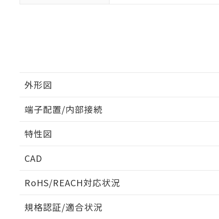
外形図
端子配置/内部接続
外形図
特性図
端子配置/内部接続
CAD
開閉容量
ログイン/会員登録いただくと、CADデータをダウンロ
RoHS/REACH対応状況
規格認証/適合状況