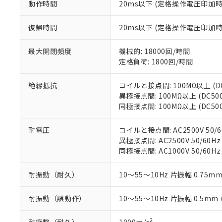
動作時間
20ms以下 (定格操作電圧印加
す。
「ｅ」：有害物質
機器販売
マイパーツ機
「10」：通常の
ている必要が
復帰時間
20ms以下 (定格操作電圧印加
味します。
空
受注生産
お客様が当ウ
※3 非含有証明
「－」：未確認で
白
が、当社の製
最大開閉頻度
機械的: 18000回/時間
さい。
下記の非含有証明
定格負荷: 1800回/時間
※当社の共同
いる法人を指
EU RoHS指令（
絶縁抵抗
コイルと接点間: 100MΩ以上 (
51物質の非含有証
異極接点間: 100MΩ以上 (DC5
※本証明書は発行
同極接点間: 100MΩ以上 (DC5
また、RoHS指
混在することから
耐電圧
コイルと接点間: AC2500V 50/6
既に当社にて対応
異極接点間: AC2500V 50/60Hz
り割愛しておりま
同極接点間: AC1000V 50/60Hz
耐振動（耐久）
10～55～10Hz 片振幅 0.75mm
耐振動（誤動作）
10～55～10Hz 片振幅 0.5mm
2