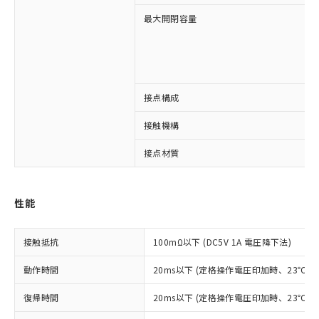
最大開閉容量
接点構成
※1 対応状況
接触機構
対応済み：EU RoHS指令（10物質）の
非含有に対応した製品が提供可能な商品で
接点材質
す。
対応予定：EU RoHS指令（10物質）の非含
ご利用条件
有に対応した製品に切り替える予定のある
性能
商品です。
対応予定なし：EU RoHS指令（10物質）の
以下の条件をお読みいただき、同意のうえ
非含有に非対応の商品で、対応品を出す予
接触抵抗
100mΩ以下 (DC5V 1A 電圧降下法)
ご利用ください。
定はありません。
調査・確認中：EU RoHS指令（10物質）の
動作時間
20ms以下 (定格操作電圧印加時、23℃
本サービスは、当社制御機器事業取扱
※1 中国RoHS○×表
非含有の対応状況を調査中または確認中の
商品の当社在庫状況および標準価格
商品です。
復帰時間
20ms以下 (定格操作電圧印加時、23℃
(税抜)を提供させていただくもので
「○」：最大均質材料含有率が中国RoHSの
非該当品：ライセンス料など無形物で、有
す。