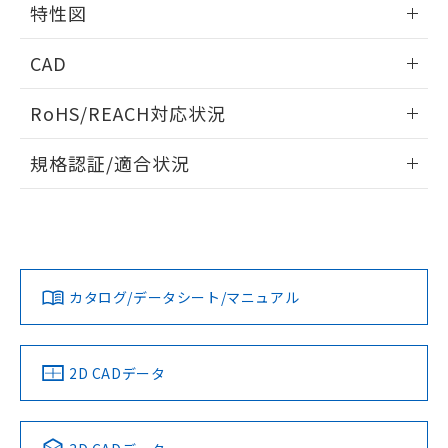
特性図
端子配置/内部接続
情報更新：2026/05/21
CAD
開閉容量
ログイン/会員登録いただくと、CADデータをダウンロー
RoHS/REACH対応状況
ドすることができます。
情報更新：2026/7/29
規格認証/適合状況
ログイン/会員登録
EU RoHS
注意事項・凡例
UL認証
CSA認証
CEマーキング
Yes
Yes
Yes
対応状況
対応予定月
※1
※2
ダウンロードデータをご利用いただく前に、以下を必ずお読
みください。
カタログ/データシート/マニュアル
対応済み
ソフトウェアの使用条件
LR型式承認
DNV型式承認
BV型式承認
KR型式承
（イギリス
（ノルウェー
（フランス
（韓国
船舶規格）
船舶規格）
船舶規格）
船舶規格
中国 RoHS
注意事項・凡例
2D CADデータ
No
No
No
No
中国 RoHS表
※1 ※2