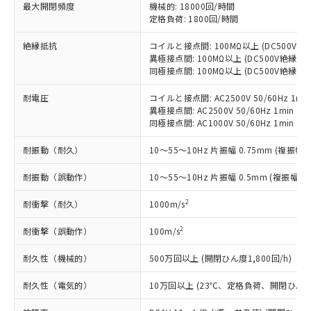
基準値以下であることを示します。
害物質有無と関係のない商品です。
最大開閉頻度
機械的: 18000回/時間
当社制御機器事業取扱商品の中には、
「×」：最大均質材料含有率が中国RoHSの
定格負荷: 1800回/時間
仕入先様の事情により、非含有部品として
本サービスの対象外となる商品もある
基準値を超えていることを示します。
いたものが、含有品と判明した場合などや
当社は、これら貴社製品のうち、外国
ことをご了承ください。
絶縁抵抗
コイルと接点間: 100MΩ以上 (DC500V
「－」：未確認です。当社販売部門へお問
むを得ず変更することがあります。
為替および外国貿易法に定める商品
在庫状況および標準価格照会結果は、
異極接点間: 100MΩ以上 (DC500V絶縁抵
い合わせください。
（以下｢規制貨物等」という）を輸出
記載している更新日時点での社内デー
同極接点間: 100MΩ以上 (DC500V絶縁抵
*EU RoHS指令（10物質）：
または国外への提供する場合は、日本
記
タに基づき作成されるものであり、閲
説明
鉛(Pb) 1000ppm以下、 水銀(Hg) 1000ppm以下、 カド
*中国RoHS10物質の基準値 (GB/T26572)：
国政府の輸出許可(または役務取引許
耐電圧
コイルと接点間: AC2500V 50/60Hz 1mi
号
覧された時点での実際の在庫および標
ミウム(Cd) 100ppm以下、
Pb(鉛) :1000ppm、 Hg(水銀) : 1000ppm、 Cd(カドミウ
可)を取得するなどの必要な手続きを
六価クロム(Cr(Ⅵ)) 1000ppm以下、ポリ臭化ビフェニル
異極接点間: AC2500V 50/60Hz 1min
ム) : 100ppm、
準価格とは異なる場合があることをご
類(PBB) 1000ppm以下、ポリ臭化ジフェニルエーテル類
Cr(Ⅵ)(六価クロム) : 1000ppm、 PBBs(ポリ臭化ビフェ
同極接点間: AC1000V 50/60Hz 1min
とります。
了承ください。
(PBDE) 1000ppm以下、フタル酸ビス(2-エチルヘキシ
○
一定数以上の在庫あり
ニル類) : 1000ppm、 PBDEs(ポリ臭化ジフェニルエーテ
当社は規制貨物を破棄する場合は、完
ル) (DEHP)(別名：DOP) 1000ppm以下、フタル酸ブチ
正式な納期状況および標準価格はお客
ル類) : 1000ppm、
耐振動（耐久）
10～55～10Hz 片振幅 0.75mm (複振幅 1
ルベンジル（BBP） 1000ppm以下、フタル酸ジブチル
全に破砕するなど、違法に輸出されな
DBP(フタル酸ジブチル) : 1000ppm、 DIBP(フタル酸ジ
様のお取引先、またはお客様担当のオ
（DBP） 1000ppm以下、フタル酸ジイソブチル
イソブチル) : 1000ppm、 BBP(フタル酸ブチルベンジ
△
一定数には満たないが在庫あり
いよう必要な手段を講じます。
ムロン制御機器販売店・当社販売員に
(DIBP) 1000ppm以下
ル) : 1000ppm、
耐振動（誤動作）
10～55～10Hz 片振幅 0.5mm (複振幅 1
当社は貴社製品を、核兵器、ミサイ
但し、RoHS指令で産業用監視および制御機器に対する
DEHP(フタル酸ビス(2-エチルヘキシル)) : 1000ppm
ご相談ください。
適用除外項目は除く。
ル、化学兵器、生物兵器またはその他
－
在庫なし(最新の在庫状況につ
オムロン制御機器販売店や当社販売拠
2
耐衝撃（耐久）
フタル酸エステル類の４物質については閾値を超える意
1000m/s
武器並びにこれらの製造装置等に一切
いては、お客様のお取引先、ま
図的な使用がないことを確認しています。
点は「
販売ネットワーク
」をご確認
※2 環境保護使用期限
使用いたしません。
たはお客様担当のオムロン制御
ください。
2
耐衝撃（誤動作）
100m/s
当社は、貴社製品を第三者に販売する
機器販売店・当社販売員にご確
在庫状況および標準価格結果を当社の
※2 対応予定月
「ｅ」：有害物質（10物質）のすべてが基
場合は、上記1、2および3の内容を当
認ください)
耐久性（機械的）
500万回以上 (開閉ひん度1,800回/h)
事前の承諾なく第三者に漏洩または開
準値以下であることを示します。
該第三者に通知します。また当社は、
示しないようお願いします。
部品在庫の切り替え状況などにより、予定
「10」：通常の使用状況下において有害物
販売先および販売に係わる関係者が違
耐久性（電気的）
10万回以上 (23℃、定格負荷、開閉ひん度1,
マイパーツ機能（部品リスト作成サー
空
受注生産機種、また在庫状況の
月が前後することがあります。
質が外部に漏えいし、環境に深刻な影響を
法に輸出するおそれがある場合は、取
ビス）をご利用いただくには、I-Web
白
情報を公開していない機種