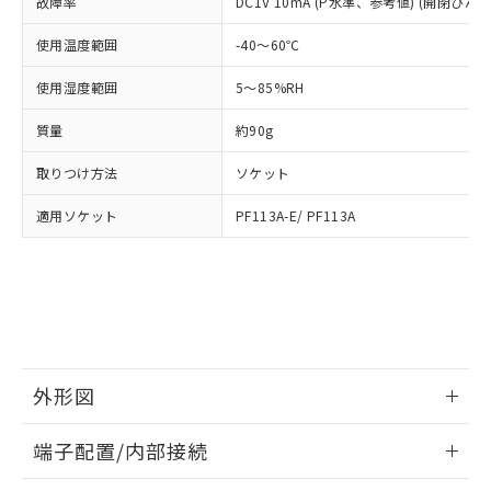
及ぼさない年数を意味します。
故障率
DC1V 10mA (P水準、参考値) (開閉ひん度3
り引きをいたしません。
メンバーズにご登録されている必要が
「－」：未確認です。当社販売部門へお問
あります。
使用温度範囲
-40～60℃
い合わせください。
お客様が当ウェブサイト上で当社にご
※3 非含有証明書ダウンロード
登録された部品リストについて、当社
使用湿度範囲
5～85%RH
および当社の共同利用者が、当社の製
下記の非含有証明書をダウンロードするこ
品・サービスに関するお客様との取
質量
約90g
とができます。
合意する
キャンセル
引・商談に必要な範囲で利用すること
をご了承ください。
取りつけ方法
ソケット
EU RoHS指令（10物質）の非含有証明書
※当社の共同利用者とは、
"個人情報
51物質の非含有証明書（当社基準）
適用ソケット
PF113A-E/ PF113A
の共同利用に関して"
の「1.共同利
※本証明書は発行日時点で非含有を証明す
用者の範囲」に記載されている法人を
るもので、過去に遡って非含有を証明する
指します。
ものではありません。
また、RoHS指令のフタル酸エステル類４
物質の対応では、対応完了までの期間は出
荷製品に未対応品が混在することから備考
欄に対応日を記載しておりました。
外形図
既に当社にて対応品への在庫切替を完了
していることから、特段のことがない限
情報更新：2026/05/21
り、2022年1月12日より割愛しておりま
端子配置/内部接続
す。
外形図
情報更新：2026/05/21