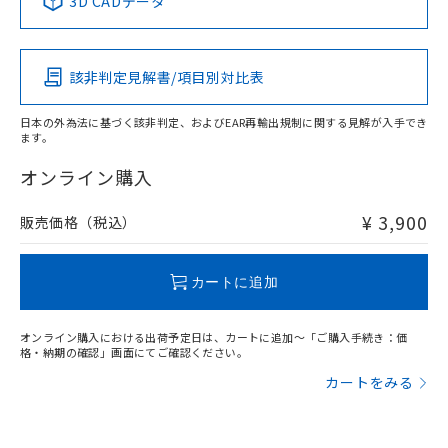
3D CADデータ
この製品の規格認証/適合状況ページへ
Pb
Hg
Cd
Cr(VI)
その他の認証はこちらのページからご検索ください
該非判定見解書/項目別対比表
O
O
O
O
日本の外為法に基づく該非判定、およびEAR再輸出規制に関する見解が入手でき
ます。
"対応済み"や非含有の記載がされた商品であっても、流通
在庫等で未対応品が混在する可能性があります。
オンライン購入
非含有品が必要な際は、弊社営業部門もしくは販売店へお
問い合わせください。
¥ 3,900
販売価格（税込）
この製品のRoHS/REACH対応状況ページへ
カートに追加
オンライン購入における出荷予定日は、カートに追加～「ご購入手続き：価
格・納期の確認」画面にてご確認ください。
カートをみる