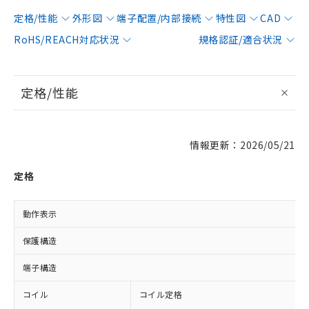
定格/性能
外形図
端子配置/内部接続
特性図
CAD
RoHS/REACH対応状況
規格認証/適合状況
定格/性能
情報更新：2026/05/21
定格
動作表示
保護構造
端子構造
コイル
コイル定格