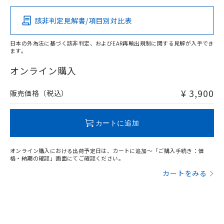
その他の認証はこちらのページからご検索ください
該非判定見解書/項目別対比表
O
O
O
O
日本の外為法に基づく該非判定、およびEAR再輸出規制に関する見解が入手でき
ます。
"対応済み"や非含有の記載がされた商品であっても、流通
在庫等で未対応品が混在する可能性があります。
オンライン購入
非含有品が必要な際は、弊社営業部門もしくは販売店へお
問い合わせください。
¥ 3,900
販売価格（税込）
この製品のRoHS/REACH対応状況ページへ
カートに追加
オンライン購入における出荷予定日は、カートに追加～「ご購入手続き：価
格・納期の確認」画面にてご確認ください。
カートをみる