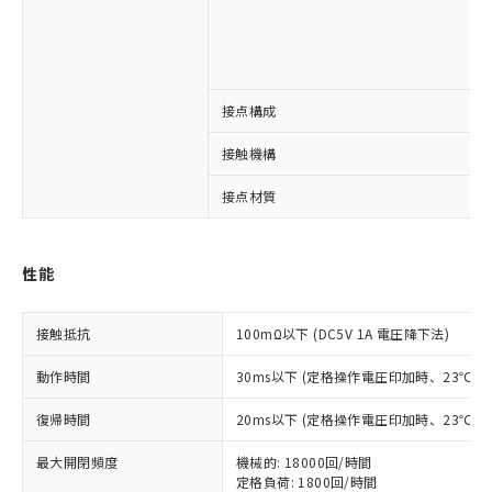
接点構成
※1 対応状況
接触機構
対応済み：EU RoHS指令（10物質）の
接点材質
非含有に対応した製品が提供可能な商品で
す。
対応予定：EU RoHS指令（10物質）の非含
ご利用条件
性能
有に対応した製品に切り替える予定のある
商品です。
対応予定なし：EU RoHS指令（10物質）の
接触抵抗
100mΩ以下 (DC5V 1A 電圧降下法)
以下の条件をお読みいただき、同意のうえ
非含有に非対応の商品で、対応品を出す予
ご利用ください。
定はありません。
動作時間
30ms以下 (定格操作電圧印加時、23℃
調査・確認中：EU RoHS指令（10物質）の
本サービスは、当社制御機器事業取扱
※1 中国RoHS○×表
非含有の対応状況を調査中または確認中の
復帰時間
20ms以下 (定格操作電圧印加時、23℃
商品の当社在庫状況および標準価格
商品です。
(税抜)を提供させていただくもので
「○」：最大均質材料含有率が中国RoHSの
非該当品：ライセンス料など無形物で、有
最大開閉頻度
機械的: 18000回/時間
す。
基準値以下であることを示します。
害物質有無と関係のない商品です。
定格負荷: 1800回/時間