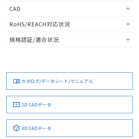
端子配置/内部接続
情報更新：2026/05/21
CAD
開閉容量
ログイン/会員登録いただくと、CADデータをダウンロー
RoHS/REACH対応状況
ドすることができます。
情報更新：2026/7/29
規格認証/適合状況
ログイン/会員登録
EU RoHS
注意事項・凡例
UL認証
CSA認証
CEマーキング
Yes
Yes
Yes
対応状況
対応予定月
※1
※2
ダウンロードデータをご利用いただく前に、以下を必ずお読
みください。
カタログ/データシート/マニュアル
対応済み
ソフトウェアの使用条件
LR型式承認
DNV型式承認
BV型式承認
KR型式承
（イギリス
（ノルウェー
（フランス
（韓国
船舶規格）
船舶規格）
船舶規格）
船舶規格
中国 RoHS
注意事項・凡例
2D CADデータ
No
No
No
No
中国 RoHS表
※1 ※2
3D CADデータ
この製品の規格認証/適合状況ページへ
Pb
Hg
Cd
Cr(VI)