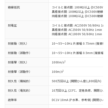
当社制御機器事業取扱商品の中には、
「×」：最大均質材料含有率が中国RoHSの
仕入先様の事情により、非含有部品として
本サービスの対象外となる商品もある
基準値を超えていることを示します。
絶縁抵抗
コイルと接点間: 100MΩ以上 (DC500V
いたものが、含有品と判明した場合などや
当社は、これら貴社製品のうち、外国
ことをご了承ください。
異極接点間: 100MΩ以上 (DC500V絶縁抵
「－」：未確認です。当社販売部門へお問
むを得ず変更することがあります。
為替および外国貿易法に定める商品
在庫状況および標準価格照会結果は、
同極接点間: 100MΩ以上 (DC500V絶縁抵
い合わせください。
（以下｢規制貨物等」という）を輸出
記載している更新日時点での社内デー
*EU RoHS指令（10物質）：
または国外への提供する場合は、日本
記
タに基づき作成されるものであり、閲
説明
耐電圧
コイルと接点間: AC2500V 50/60Hz 1mi
鉛(Pb) 1000ppm以下、 水銀(Hg) 1000ppm以下、 カド
*中国RoHS10物質の基準値 (GB/T26572)：
国政府の輸出許可(または役務取引許
異極接点間: AC2500V 50/60Hz 1min
号
覧された時点での実際の在庫および標
ミウム(Cd) 100ppm以下、
Pb(鉛) :1000ppm、 Hg(水銀) : 1000ppm、 Cd(カドミウ
可)を取得するなどの必要な手続きを
六価クロム(Cr(Ⅵ)) 1000ppm以下、ポリ臭化ビフェニル
同極接点間: AC1000V 50/60Hz 1min
ム) : 100ppm、
準価格とは異なる場合があることをご
類(PBB) 1000ppm以下、ポリ臭化ジフェニルエーテル類
Cr(Ⅵ)(六価クロム) : 1000ppm、 PBBs(ポリ臭化ビフェ
とります。
了承ください。
(PBDE) 1000ppm以下、フタル酸ビス(2-エチルヘキシ
○
一定数以上の在庫あり
ニル類) : 1000ppm、 PBDEs(ポリ臭化ジフェニルエーテ
耐振動（耐久）
10～55～10Hz 片振幅 0.75mm (複振幅 1
当社は規制貨物を破棄する場合は、完
ル) (DEHP)(別名：DOP) 1000ppm以下、フタル酸ブチ
正式な納期状況および標準価格はお客
ル類) : 1000ppm、
ルベンジル（BBP） 1000ppm以下、フタル酸ジブチル
全に破砕するなど、違法に輸出されな
DBP(フタル酸ジブチル) : 1000ppm、 DIBP(フタル酸ジ
様のお取引先、またはお客様担当のオ
（DBP） 1000ppm以下、フタル酸ジイソブチル
耐振動（誤動作）
イソブチル) : 1000ppm、 BBP(フタル酸ブチルベンジ
10～55～10Hz 片振幅 0.5mm (複振幅 1
△
一定数には満たないが在庫あり
いよう必要な手段を講じます。
ムロン制御機器販売店・当社販売員に
(DIBP) 1000ppm以下
ル) : 1000ppm、
当社は貴社製品を、核兵器、ミサイ
但し、RoHS指令で産業用監視および制御機器に対する
DEHP(フタル酸ビス(2-エチルヘキシル)) : 1000ppm
ご相談ください。
2
耐衝撃（耐久）
1000m/s
適用除外項目は除く。
ル、化学兵器、生物兵器またはその他
－
在庫なし(最新の在庫状況につ
オムロン制御機器販売店や当社販売拠
フタル酸エステル類の４物質については閾値を超える意
武器並びにこれらの製造装置等に一切
いては、お客様のお取引先、ま
図的な使用がないことを確認しています。
点は「
販売ネットワーク
」をご確認
2
耐衝撃（誤動作）
100m/s
※2 環境保護使用期限
使用いたしません。
たはお客様担当のオムロン制御
ください。
当社は、貴社製品を第三者に販売する
機器販売店・当社販売員にご確
在庫状況および標準価格結果を当社の
耐久性（機械的）
500万回以上 (開閉ひん度1,800回/h)
※2 対応予定月
「ｅ」：有害物質（10物質）のすべてが基
場合は、上記1、2および3の内容を当
認ください)
事前の承諾なく第三者に漏洩または開
準値以下であることを示します。
該第三者に通知します。また当社は、
耐久性（電気的）
10万回以上 (23℃、定格負荷、開閉ひん度1,
示しないようお願いします。
部品在庫の切り替え状況などにより、予定
「10」：通常の使用状況下において有害物
販売先および販売に係わる関係者が違
マイパーツ機能（部品リスト作成サー
空
受注生産機種、また在庫状況の
月が前後することがあります。
質が外部に漏えいし、環境に深刻な影響を
法に輸出するおそれがある場合は、取
故障率
DC1V 10mA (P水準、参考値) (開閉ひん度3
ビス）をご利用いただくには、I-Web
白
情報を公開していない機種
及ぼさない年数を意味します。
り引きをいたしません。
メンバーズにご登録されている必要が