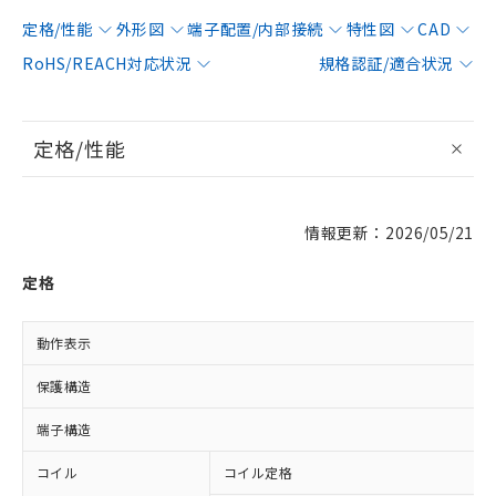
定格/性能
外形図
端子配置/内部接続
特性図
CAD
RoHS/REACH対応状況
規格認証/適合状況
定格/性能
情報更新：2026/05/21
定格
動作表示
保護構造
端子構造
コイル
コイル定格