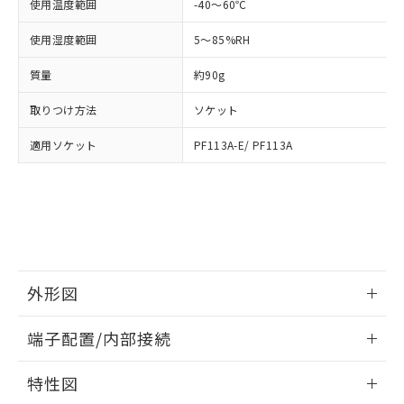
「－」：未確認です。当社販売部門へお問
使用温度範囲
-40～60℃
あります。
い合わせください。
お客様が当ウェブサイト上で当社にご
使用湿度範囲
5～85%RH
※3 非含有証明書ダウンロード
登録された部品リストについて、当社
および当社の共同利用者が、当社の製
質量
約90g
下記の非含有証明書をダウンロードするこ
品・サービスに関するお客様との取
とができます。
合意する
キャンセル
引・商談に必要な範囲で利用すること
取りつけ方法
ソケット
をご了承ください。
EU RoHS指令（10物質）の非含有証明書
※当社の共同利用者とは、
"個人情報
適用ソケット
PF113A-E/ PF113A
51物質の非含有証明書（当社基準）
の共同利用に関して"
の「1.共同利
※本証明書は発行日時点で非含有を証明す
用者の範囲」に記載されている法人を
るもので、過去に遡って非含有を証明する
指します。
ものではありません。
また、RoHS指令のフタル酸エステル類４
物質の対応では、対応完了までの期間は出
荷製品に未対応品が混在することから備考
欄に対応日を記載しておりました。
外形図
既に当社にて対応品への在庫切替を完了
情報更新：2026/05/21
していることから、特段のことがない限
端子配置/内部接続
り、2022年1月12日より割愛しておりま
す。
外形図
情報更新：2026/05/21
特性図