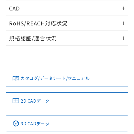
端子配置/内部接続
情報更新：2026/05/21
CAD
開閉容量
ログイン/会員登録いただくと、CADデータをダウンロー
RoHS/REACH対応状況
ドすることができます。
情報更新：2026/7/29
規格認証/適合状況
ログイン/会員登録
EU RoHS
注意事項・凡例
UL認証
CSA認証
CEマーキング
Yes
Yes
Yes
対応状況
対応予定月
※1
※2
ダウンロードデータをご利用いただく前に、以下を必ずお読
みください。
カタログ/データシート/マニュアル
対応済み
ソフトウェアの使用条件
LR型式承認
DNV型式承認
BV型式承認
KR型式承
（イギリス
（ノルウェー
（フランス
（韓国
船舶規格）
船舶規格）
船舶規格）
船舶規格
中国 RoHS
注意事項・凡例
2D CADデータ
No
No
No
No
中国 RoHS表
※1 ※2
3D CADデータ
この製品の規格認証/適合状況ページへ
Pb
Hg
Cd
Cr(VI)