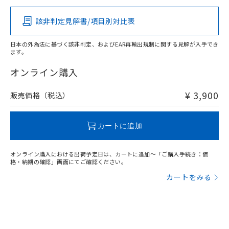
その他の認証はこちらのページからご検索ください
該非判定見解書/項目別対比表
O
O
O
O
日本の外為法に基づく該非判定、およびEAR再輸出規制に関する見解が入手でき
ます。
"対応済み"や非含有の記載がされた商品であっても、流通
在庫等で未対応品が混在する可能性があります。
オンライン購入
非含有品が必要な際は、弊社営業部門もしくは販売店へお
問い合わせください。
¥ 3,900
販売価格（税込）
この製品のRoHS/REACH対応状況ページへ
カートに追加
オンライン購入における出荷予定日は、カートに追加～「ご購入手続き：価
格・納期の確認」画面にてご確認ください。
カートをみる