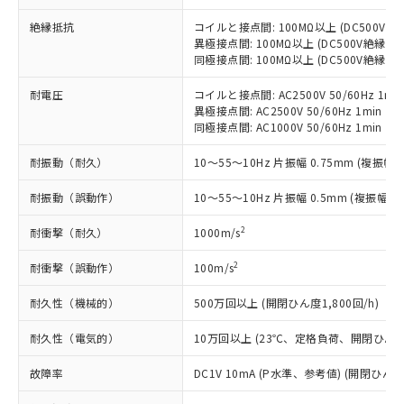
当社制御機器事業取扱商品の中には、
「×」：最大均質材料含有率が中国RoHSの
仕入先様の事情により、非含有部品として
本サービスの対象外となる商品もある
基準値を超えていることを示します。
絶縁抵抗
コイルと接点間: 100MΩ以上 (DC500V
いたものが、含有品と判明した場合などや
当社は、これら貴社製品のうち、外国
ことをご了承ください。
異極接点間: 100MΩ以上 (DC500V絶縁抵
「－」：未確認です。当社販売部門へお問
むを得ず変更することがあります。
為替および外国貿易法に定める商品
在庫状況および標準価格照会結果は、
同極接点間: 100MΩ以上 (DC500V絶縁抵
い合わせください。
（以下｢規制貨物等」という）を輸出
記載している更新日時点での社内デー
*EU RoHS指令（10物質）：
または国外への提供する場合は、日本
記
タに基づき作成されるものであり、閲
説明
耐電圧
コイルと接点間: AC2500V 50/60Hz 1mi
鉛(Pb) 1000ppm以下、 水銀(Hg) 1000ppm以下、 カド
*中国RoHS10物質の基準値 (GB/T26572)：
国政府の輸出許可(または役務取引許
異極接点間: AC2500V 50/60Hz 1min
号
覧された時点での実際の在庫および標
ミウム(Cd) 100ppm以下、
Pb(鉛) :1000ppm、 Hg(水銀) : 1000ppm、 Cd(カドミウ
可)を取得するなどの必要な手続きを
六価クロム(Cr(Ⅵ)) 1000ppm以下、ポリ臭化ビフェニル
同極接点間: AC1000V 50/60Hz 1min
ム) : 100ppm、
準価格とは異なる場合があることをご
類(PBB) 1000ppm以下、ポリ臭化ジフェニルエーテル類
Cr(Ⅵ)(六価クロム) : 1000ppm、 PBBs(ポリ臭化ビフェ
とります。
了承ください。
(PBDE) 1000ppm以下、フタル酸ビス(2-エチルヘキシ
○
一定数以上の在庫あり
ニル類) : 1000ppm、 PBDEs(ポリ臭化ジフェニルエーテ
耐振動（耐久）
10～55～10Hz 片振幅 0.75mm (複振幅 1
当社は規制貨物を破棄する場合は、完
ル) (DEHP)(別名：DOP) 1000ppm以下、フタル酸ブチ
正式な納期状況および標準価格はお客
ル類) : 1000ppm、
ルベンジル（BBP） 1000ppm以下、フタル酸ジブチル
全に破砕するなど、違法に輸出されな
DBP(フタル酸ジブチル) : 1000ppm、 DIBP(フタル酸ジ
様のお取引先、またはお客様担当のオ
（DBP） 1000ppm以下、フタル酸ジイソブチル
耐振動（誤動作）
イソブチル) : 1000ppm、 BBP(フタル酸ブチルベンジ
10～55～10Hz 片振幅 0.5mm (複振幅 1
△
一定数には満たないが在庫あり
いよう必要な手段を講じます。
ムロン制御機器販売店・当社販売員に
(DIBP) 1000ppm以下
ル) : 1000ppm、
当社は貴社製品を、核兵器、ミサイ
但し、RoHS指令で産業用監視および制御機器に対する
DEHP(フタル酸ビス(2-エチルヘキシル)) : 1000ppm
ご相談ください。
2
耐衝撃（耐久）
1000m/s
適用除外項目は除く。
ル、化学兵器、生物兵器またはその他
－
在庫なし(最新の在庫状況につ
オムロン制御機器販売店や当社販売拠
フタル酸エステル類の４物質については閾値を超える意
武器並びにこれらの製造装置等に一切
いては、お客様のお取引先、ま
図的な使用がないことを確認しています。
点は「
販売ネットワーク
」をご確認
2
耐衝撃（誤動作）
100m/s
※2 環境保護使用期限
使用いたしません。
たはお客様担当のオムロン制御
ください。
当社は、貴社製品を第三者に販売する
機器販売店・当社販売員にご確
在庫状況および標準価格結果を当社の
耐久性（機械的）
500万回以上 (開閉ひん度1,800回/h)
※2 対応予定月
「ｅ」：有害物質（10物質）のすべてが基
場合は、上記1、2および3の内容を当
認ください)
事前の承諾なく第三者に漏洩または開
準値以下であることを示します。
該第三者に通知します。また当社は、
耐久性（電気的）
10万回以上 (23℃、定格負荷、開閉ひん度1,
示しないようお願いします。
部品在庫の切り替え状況などにより、予定
「10」：通常の使用状況下において有害物
販売先および販売に係わる関係者が違
マイパーツ機能（部品リスト作成サー
空
受注生産機種、また在庫状況の
月が前後することがあります。
質が外部に漏えいし、環境に深刻な影響を
法に輸出するおそれがある場合は、取
故障率
DC1V 10mA (P水準、参考値) (開閉ひん度3
ビス）をご利用いただくには、I-Web
白
情報を公開していない機種
及ぼさない年数を意味します。
り引きをいたしません。
メンバーズにご登録されている必要が