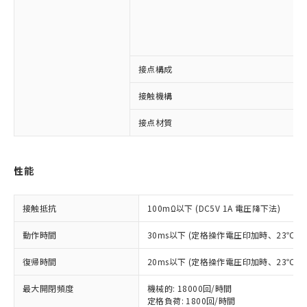
接点構成
※1 対応状況
接触機構
対応済み：EU RoHS指令（10物質）の
接点材質
非含有に対応した製品が提供可能な商品で
す。
対応予定：EU RoHS指令（10物質）の非含
ご利用条件
性能
有に対応した製品に切り替える予定のある
商品です。
対応予定なし：EU RoHS指令（10物質）の
接触抵抗
100mΩ以下 (DC5V 1A 電圧降下法)
以下の条件をお読みいただき、同意のうえ
非含有に非対応の商品で、対応品を出す予
ご利用ください。
定はありません。
動作時間
30ms以下 (定格操作電圧印加時、23℃
調査・確認中：EU RoHS指令（10物質）の
本サービスは、当社制御機器事業取扱
※1 中国RoHS○×表
非含有の対応状況を調査中または確認中の
復帰時間
20ms以下 (定格操作電圧印加時、23℃
商品の当社在庫状況および標準価格
商品です。
(税抜)を提供させていただくもので
「○」：最大均質材料含有率が中国RoHSの
非該当品：ライセンス料など無形物で、有
最大開閉頻度
機械的: 18000回/時間
す。
基準値以下であることを示します。
害物質有無と関係のない商品です。
定格負荷: 1800回/時間