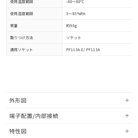
「－」：未確認です。当社販売部門へお問
使用温度範囲
-40～60℃
あります。
い合わせください。
お客様が当ウェブサイト上で当社にご
使用湿度範囲
5～85%RH
※3 非含有証明書ダウンロード
登録された部品リストについて、当社
および当社の共同利用者が、当社の製
質量
約90g
下記の非含有証明書をダウンロードするこ
品・サービスに関するお客様との取
とができます。
合意する
キャンセル
引・商談に必要な範囲で利用すること
取りつけ方法
ソケット
をご了承ください。
EU RoHS指令（10物質）の非含有証明書
※当社の共同利用者とは、
"個人情報
適用ソケット
PF113A-E/ PF113A
51物質の非含有証明書（当社基準）
の共同利用に関して"
の「1.共同利
※本証明書は発行日時点で非含有を証明す
用者の範囲」に記載されている法人を
るもので、過去に遡って非含有を証明する
指します。
ものではありません。
また、RoHS指令のフタル酸エステル類４
物質の対応では、対応完了までの期間は出
荷製品に未対応品が混在することから備考
欄に対応日を記載しておりました。
外形図
既に当社にて対応品への在庫切替を完了
情報更新：2026/05/21
していることから、特段のことがない限
端子配置/内部接続
り、2022年1月12日より割愛しておりま
す。
外形図
情報更新：2026/05/21
特性図