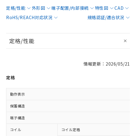
定格/性能
外形図
端子配置/内部接続
特性図
CAD
RoHS/REACH対応状況
規格認証/適合状況
定格/性能
情報更新：2026/05/21
定格
動作表示
保護構造
端子構造
コイル
コイル定格