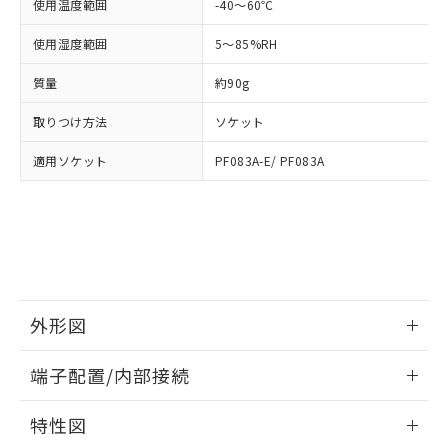
「－」：未確認です。当社販売部門へお問
使用温度範囲
-40～60℃
あります。
い合わせください。
お客様が当ウェブサイト上で当社にご
使用湿度範囲
5～85%RH
※3 非含有証明書ダウンロード
登録された部品リストについて、当社
および当社の共同利用者が、当社の製
質量
約90g
下記の非含有証明書をダウンロードするこ
品・サービスに関するお客様との取
とができます。
合意する
キャンセル
引・商談に必要な範囲で利用すること
取りつけ方法
ソケット
をご了承ください。
EU RoHS指令（10物質）の非含有証明書
※当社の共同利用者とは、
"個人情報
適用ソケット
PF083A-E/ PF083A
51物質の非含有証明書（当社基準）
の共同利用に関して"
の「1.共同利
※本証明書は発行日時点で非含有を証明す
用者の範囲」に記載されている法人を
るもので、過去に遡って非含有を証明する
指します。
ものではありません。
また、RoHS指令のフタル酸エステル類４
物質の対応では、対応完了までの期間は出
荷製品に未対応品が混在することから備考
欄に対応日を記載しておりました。
外形図
既に当社にて対応品への在庫切替を完了
情報更新：2026/05/21
していることから、特段のことがない限
端子配置/内部接続
り、2022年1月12日より割愛しておりま
す。
外形図
情報更新：2026/05/21
特性図