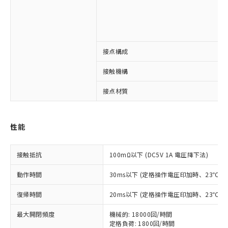
接点構成
※1 対応状況
接触機構
対応済み：EU RoHS指令（10物質）の
接点材質
非含有に対応した製品が提供可能な商品で
す。
対応予定：EU RoHS指令（10物質）の非含
ご利用条件
性能
有に対応した製品に切り替える予定のある
商品です。
対応予定なし：EU RoHS指令（10物質）の
接触抵抗
100mΩ以下 (DC5V 1A 電圧降下法)
以下の条件をお読みいただき、同意のうえ
非含有に非対応の商品で、対応品を出す予
ご利用ください。
定はありません。
動作時間
30ms以下 (定格操作電圧印加時、23℃
調査・確認中：EU RoHS指令（10物質）の
本サービスは、当社制御機器事業取扱
※1 中国RoHS○×表
非含有の対応状況を調査中または確認中の
復帰時間
20ms以下 (定格操作電圧印加時、23℃
商品の当社在庫状況および標準価格
商品です。
(税抜)を提供させていただくもので
「○」：最大均質材料含有率が中国RoHSの
非該当品：ライセンス料など無形物で、有
最大開閉頻度
機械的: 18000回/時間
す。
基準値以下であることを示します。
害物質有無と関係のない商品です。
定格負荷: 1800回/時間