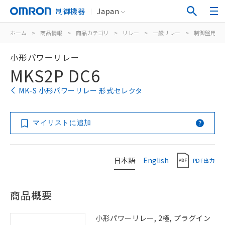
制御機器
Japan
ホーム
>
商品情報
>
商品カテゴリ
>
リレー
>
一般リレー
>
制御盤用
>
小形パワーリレー
MKS2P DC6
MK-S 小形パワーリレー 形式セレクタ
マイリストに追加
日本語
English
PDF出力
商品概要
小形パワーリレー, 2極, プラグイン