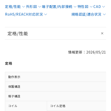
定格/性能
外形図
端子配置/内部接続
特性図
CAD
RoHS/REACH対応状況
規格認証/適合状況
定格/性能
情報更新：2026/05/21
定格
動作表示
保護構造
端子構造
コイル
コイル定格