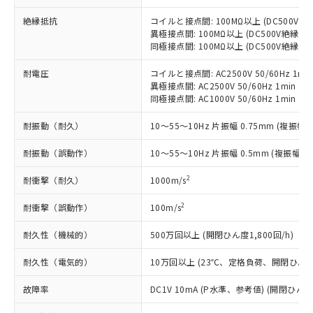
当社制御機器事業取扱商品の中には、
「×」：最大均質材料含有率が中国RoHSの
仕入先様の事情により、非含有部品として
本サービスの対象外となる商品もある
基準値を超えていることを示します。
絶縁抵抗
コイルと接点間: 100MΩ以上 (DC500V
いたものが、含有品と判明した場合などや
当社は、これら貴社製品のうち、外国
ことをご了承ください。
異極接点間: 100MΩ以上 (DC500V絶縁抵
「－」：未確認です。当社販売部門へお問
むを得ず変更することがあります。
為替および外国貿易法に定める商品
在庫状況および標準価格照会結果は、
同極接点間: 100MΩ以上 (DC500V絶縁抵
い合わせください。
（以下｢規制貨物等」という）を輸出
記載している更新日時点での社内デー
*EU RoHS指令（10物質）：
または国外への提供する場合は、日本
記
タに基づき作成されるものであり、閲
説明
耐電圧
コイルと接点間: AC2500V 50/60Hz 1mi
鉛(Pb) 1000ppm以下、 水銀(Hg) 1000ppm以下、 カド
*中国RoHS10物質の基準値 (GB/T26572)：
国政府の輸出許可(または役務取引許
異極接点間: AC2500V 50/60Hz 1min
号
覧された時点での実際の在庫および標
ミウム(Cd) 100ppm以下、
Pb(鉛) :1000ppm、 Hg(水銀) : 1000ppm、 Cd(カドミウ
可)を取得するなどの必要な手続きを
六価クロム(Cr(Ⅵ)) 1000ppm以下、ポリ臭化ビフェニル
同極接点間: AC1000V 50/60Hz 1min
ム) : 100ppm、
準価格とは異なる場合があることをご
類(PBB) 1000ppm以下、ポリ臭化ジフェニルエーテル類
Cr(Ⅵ)(六価クロム) : 1000ppm、 PBBs(ポリ臭化ビフェ
とります。
了承ください。
(PBDE) 1000ppm以下、フタル酸ビス(2-エチルヘキシ
○
一定数以上の在庫あり
ニル類) : 1000ppm、 PBDEs(ポリ臭化ジフェニルエーテ
耐振動（耐久）
10～55～10Hz 片振幅 0.75mm (複振幅 1
当社は規制貨物を破棄する場合は、完
ル) (DEHP)(別名：DOP) 1000ppm以下、フタル酸ブチ
正式な納期状況および標準価格はお客
ル類) : 1000ppm、
ルベンジル（BBP） 1000ppm以下、フタル酸ジブチル
全に破砕するなど、違法に輸出されな
DBP(フタル酸ジブチル) : 1000ppm、 DIBP(フタル酸ジ
様のお取引先、またはお客様担当のオ
（DBP） 1000ppm以下、フタル酸ジイソブチル
耐振動（誤動作）
イソブチル) : 1000ppm、 BBP(フタル酸ブチルベンジ
10～55～10Hz 片振幅 0.5mm (複振幅 1
△
一定数には満たないが在庫あり
いよう必要な手段を講じます。
ムロン制御機器販売店・当社販売員に
(DIBP) 1000ppm以下
ル) : 1000ppm、
当社は貴社製品を、核兵器、ミサイ
但し、RoHS指令で産業用監視および制御機器に対する
DEHP(フタル酸ビス(2-エチルヘキシル)) : 1000ppm
ご相談ください。
2
耐衝撃（耐久）
1000m/s
適用除外項目は除く。
ル、化学兵器、生物兵器またはその他
－
在庫なし(最新の在庫状況につ
オムロン制御機器販売店や当社販売拠
フタル酸エステル類の４物質については閾値を超える意
武器並びにこれらの製造装置等に一切
いては、お客様のお取引先、ま
図的な使用がないことを確認しています。
点は「
販売ネットワーク
」をご確認
2
耐衝撃（誤動作）
100m/s
※2 環境保護使用期限
使用いたしません。
たはお客様担当のオムロン制御
ください。
当社は、貴社製品を第三者に販売する
機器販売店・当社販売員にご確
在庫状況および標準価格結果を当社の
耐久性（機械的）
500万回以上 (開閉ひん度1,800回/h)
※2 対応予定月
「ｅ」：有害物質（10物質）のすべてが基
場合は、上記1、2および3の内容を当
認ください)
事前の承諾なく第三者に漏洩または開
準値以下であることを示します。
該第三者に通知します。また当社は、
耐久性（電気的）
10万回以上 (23℃、定格負荷、開閉ひん度1,
示しないようお願いします。
部品在庫の切り替え状況などにより、予定
「10」：通常の使用状況下において有害物
販売先および販売に係わる関係者が違
マイパーツ機能（部品リスト作成サー
空
受注生産機種、また在庫状況の
月が前後することがあります。
質が外部に漏えいし、環境に深刻な影響を
法に輸出するおそれがある場合は、取
故障率
DC1V 10mA (P水準、参考値) (開閉ひん度3
ビス）をご利用いただくには、I-Web
白
情報を公開していない機種
及ぼさない年数を意味します。
り引きをいたしません。
メンバーズにご登録されている必要が