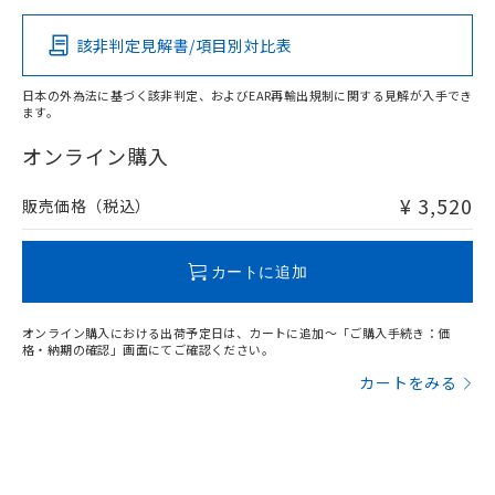
その他の認証はこちらのページからご検索ください
該非判定見解書/項目別対比表
O
O
O
O
日本の外為法に基づく該非判定、およびEAR再輸出規制に関する見解が入手でき
ます。
"対応済み"や非含有の記載がされた商品であっても、流通
在庫等で未対応品が混在する可能性があります。
オンライン購入
非含有品が必要な際は、弊社営業部門もしくは販売店へお
問い合わせください。
¥ 3,520
販売価格（税込）
この製品のRoHS/REACH対応状況ページへ
カートに追加
オンライン購入における出荷予定日は、カートに追加～「ご購入手続き：価
格・納期の確認」画面にてご確認ください。
カートをみる