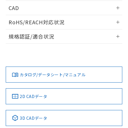
端子配置/内部接続
情報更新：2026/05/21
CAD
開閉容量
ログイン/会員登録いただくと、CADデータをダウンロー
RoHS/REACH対応状況
ドすることができます。
情報更新：2026/7/29
規格認証/適合状況
ログイン/会員登録
EU RoHS
注意事項・凡例
UL認証
CSA認証
CEマーキング
Yes
Yes
Yes
対応状況
対応予定月
※1
※2
ダウンロードデータをご利用いただく前に、以下を必ずお読
みください。
カタログ/データシート/マニュアル
対応済み
ソフトウェアの使用条件
LR型式承認
DNV型式承認
BV型式承認
KR型式承
（イギリス
（ノルウェー
（フランス
（韓国
船舶規格）
船舶規格）
船舶規格）
船舶規格
中国 RoHS
注意事項・凡例
2D CADデータ
No
No
No
No
中国 RoHS表
※1 ※2
3D CADデータ
この製品の規格認証/適合状況ページへ
Pb
Hg
Cd
Cr(VI)