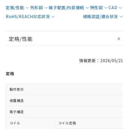
定格/性能
外形図
端子配置/内部接続
特性図
CAD
RoHS/REACH対応状況
規格認証/適合状況
定格/性能
情報更新：2026/05/21
定格
動作表示
保護構造
端子構造
コイル
コイル定格