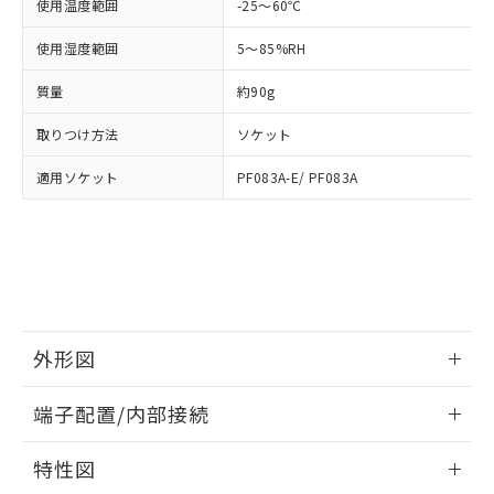
「－」：未確認です。当社販売部門へお問
使用温度範囲
-25～60℃
あります。
い合わせください。
お客様が当ウェブサイト上で当社にご
使用湿度範囲
5～85%RH
※3 非含有証明書ダウンロード
登録された部品リストについて、当社
および当社の共同利用者が、当社の製
質量
約90g
下記の非含有証明書をダウンロードするこ
品・サービスに関するお客様との取
とができます。
合意する
キャンセル
引・商談に必要な範囲で利用すること
取りつけ方法
ソケット
をご了承ください。
EU RoHS指令（10物質）の非含有証明書
※当社の共同利用者とは、
"個人情報
適用ソケット
PF083A-E/ PF083A
51物質の非含有証明書（当社基準）
の共同利用に関して"
の「1.共同利
※本証明書は発行日時点で非含有を証明す
用者の範囲」に記載されている法人を
るもので、過去に遡って非含有を証明する
指します。
ものではありません。
また、RoHS指令のフタル酸エステル類４
物質の対応では、対応完了までの期間は出
荷製品に未対応品が混在することから備考
欄に対応日を記載しておりました。
外形図
既に当社にて対応品への在庫切替を完了
情報更新：2026/05/21
していることから、特段のことがない限
端子配置/内部接続
り、2022年1月12日より割愛しておりま
す。
外形図
情報更新：2026/05/21
特性図