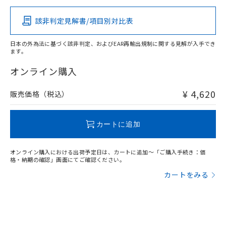
その他の認証はこちらのページからご検索ください
該非判定見解書/項目別対比表
O
O
O
O
日本の外為法に基づく該非判定、およびEAR再輸出規制に関する見解が入手でき
ます。
"対応済み"や非含有の記載がされた商品であっても、流通
在庫等で未対応品が混在する可能性があります。
オンライン購入
非含有品が必要な際は、弊社営業部門もしくは販売店へお
問い合わせください。
¥ 4,620
販売価格（税込）
この製品のRoHS/REACH対応状況ページへ
カートに追加
オンライン購入における出荷予定日は、カートに追加～「ご購入手続き：価
格・納期の確認」画面にてご確認ください。
カートをみる