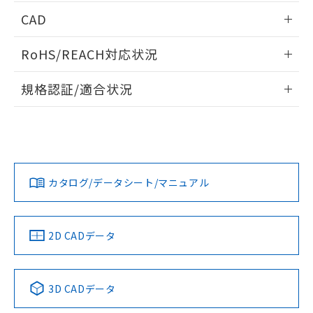
端子配置/内部接続
情報更新：2026/05/21
CAD
開閉容量
ログイン/会員登録いただくと、CADデータをダウンロー
RoHS/REACH対応状況
ドすることができます。
情報更新：2026/7/29
規格認証/適合状況
ログイン/会員登録
EU RoHS
注意事項・凡例
UL認証
CSA認証
CEマーキング
Yes
Yes
Yes
対応状況
対応予定月
※1
※2
ダウンロードデータをご利用いただく前に、以下を必ずお読
みください。
カタログ/データシート/マニュアル
対応済み
ソフトウェアの使用条件
LR型式承認
DNV型式承認
BV型式承認
KR型式承
（イギリス
（ノルウェー
（フランス
（韓国
船舶規格）
船舶規格）
船舶規格）
船舶規格
中国 RoHS
注意事項・凡例
2D CADデータ
No
No
No
No
中国 RoHS表
※1 ※2
3D CADデータ
この製品の規格認証/適合状況ページへ
Pb
Hg
Cd
Cr(VI)