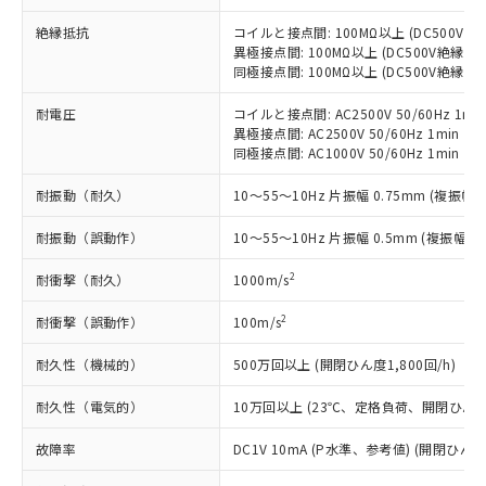
当社制御機器事業取扱商品の中には、
「×」：最大均質材料含有率が中国RoHSの
仕入先様の事情により、非含有部品として
本サービスの対象外となる商品もある
基準値を超えていることを示します。
絶縁抵抗
コイルと接点間: 100MΩ以上 (DC500V
いたものが、含有品と判明した場合などや
当社は、これら貴社製品のうち、外国
ことをご了承ください。
異極接点間: 100MΩ以上 (DC500V絶縁抵
「－」：未確認です。当社販売部門へお問
むを得ず変更することがあります。
為替および外国貿易法に定める商品
在庫状況および標準価格照会結果は、
同極接点間: 100MΩ以上 (DC500V絶縁抵
い合わせください。
（以下｢規制貨物等」という）を輸出
記載している更新日時点での社内デー
*EU RoHS指令（10物質）：
または国外への提供する場合は、日本
記
タに基づき作成されるものであり、閲
説明
耐電圧
コイルと接点間: AC2500V 50/60Hz 1mi
鉛(Pb) 1000ppm以下、 水銀(Hg) 1000ppm以下、 カド
*中国RoHS10物質の基準値 (GB/T26572)：
国政府の輸出許可(または役務取引許
異極接点間: AC2500V 50/60Hz 1min
号
覧された時点での実際の在庫および標
ミウム(Cd) 100ppm以下、
Pb(鉛) :1000ppm、 Hg(水銀) : 1000ppm、 Cd(カドミウ
可)を取得するなどの必要な手続きを
六価クロム(Cr(Ⅵ)) 1000ppm以下、ポリ臭化ビフェニル
同極接点間: AC1000V 50/60Hz 1min
ム) : 100ppm、
準価格とは異なる場合があることをご
類(PBB) 1000ppm以下、ポリ臭化ジフェニルエーテル類
Cr(Ⅵ)(六価クロム) : 1000ppm、 PBBs(ポリ臭化ビフェ
とります。
了承ください。
(PBDE) 1000ppm以下、フタル酸ビス(2-エチルヘキシ
○
一定数以上の在庫あり
ニル類) : 1000ppm、 PBDEs(ポリ臭化ジフェニルエーテ
耐振動（耐久）
10～55～10Hz 片振幅 0.75mm (複振幅 1
当社は規制貨物を破棄する場合は、完
ル) (DEHP)(別名：DOP) 1000ppm以下、フタル酸ブチ
正式な納期状況および標準価格はお客
ル類) : 1000ppm、
ルベンジル（BBP） 1000ppm以下、フタル酸ジブチル
全に破砕するなど、違法に輸出されな
DBP(フタル酸ジブチル) : 1000ppm、 DIBP(フタル酸ジ
様のお取引先、またはお客様担当のオ
（DBP） 1000ppm以下、フタル酸ジイソブチル
耐振動（誤動作）
イソブチル) : 1000ppm、 BBP(フタル酸ブチルベンジ
10～55～10Hz 片振幅 0.5mm (複振幅 1
△
一定数には満たないが在庫あり
いよう必要な手段を講じます。
ムロン制御機器販売店・当社販売員に
(DIBP) 1000ppm以下
ル) : 1000ppm、
当社は貴社製品を、核兵器、ミサイ
但し、RoHS指令で産業用監視および制御機器に対する
DEHP(フタル酸ビス(2-エチルヘキシル)) : 1000ppm
ご相談ください。
2
耐衝撃（耐久）
1000m/s
適用除外項目は除く。
ル、化学兵器、生物兵器またはその他
－
在庫なし(最新の在庫状況につ
オムロン制御機器販売店や当社販売拠
フタル酸エステル類の４物質については閾値を超える意
武器並びにこれらの製造装置等に一切
いては、お客様のお取引先、ま
図的な使用がないことを確認しています。
点は「
販売ネットワーク
」をご確認
2
耐衝撃（誤動作）
100m/s
※2 環境保護使用期限
使用いたしません。
たはお客様担当のオムロン制御
ください。
当社は、貴社製品を第三者に販売する
機器販売店・当社販売員にご確
在庫状況および標準価格結果を当社の
耐久性（機械的）
500万回以上 (開閉ひん度1,800回/h)
※2 対応予定月
「ｅ」：有害物質（10物質）のすべてが基
場合は、上記1、2および3の内容を当
認ください)
事前の承諾なく第三者に漏洩または開
準値以下であることを示します。
該第三者に通知します。また当社は、
耐久性（電気的）
10万回以上 (23℃、定格負荷、開閉ひん度1,
示しないようお願いします。
部品在庫の切り替え状況などにより、予定
「10」：通常の使用状況下において有害物
販売先および販売に係わる関係者が違
マイパーツ機能（部品リスト作成サー
空
受注生産機種、また在庫状況の
月が前後することがあります。
質が外部に漏えいし、環境に深刻な影響を
法に輸出するおそれがある場合は、取
故障率
DC1V 10mA (P水準、参考値) (開閉ひん度3
ビス）をご利用いただくには、I-Web
白
情報を公開していない機種
及ぼさない年数を意味します。
り引きをいたしません。
メンバーズにご登録されている必要が