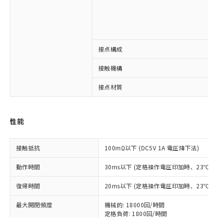
接点構成
※1 対応状況
接触機構
対応済み：EU RoHS指令（10物質）の
接点材質
非含有に対応した製品が提供可能な商品で
す。
対応予定：EU RoHS指令（10物質）の非含
ご利用条件
性能
有に対応した製品に切り替える予定のある
商品です。
対応予定なし：EU RoHS指令（10物質）の
接触抵抗
100mΩ以下 (DC5V 1A 電圧降下法)
以下の条件をお読みいただき、同意のうえ
非含有に非対応の商品で、対応品を出す予
ご利用ください。
定はありません。
動作時間
30ms以下 (定格操作電圧印加時、23℃
調査・確認中：EU RoHS指令（10物質）の
本サービスは、当社制御機器事業取扱
※1 中国RoHS○×表
非含有の対応状況を調査中または確認中の
復帰時間
20ms以下 (定格操作電圧印加時、23℃
商品の当社在庫状況および標準価格
商品です。
(税抜)を提供させていただくもので
「○」：最大均質材料含有率が中国RoHSの
非該当品：ライセンス料など無形物で、有
最大開閉頻度
機械的: 18000回/時間
す。
基準値以下であることを示します。
害物質有無と関係のない商品です。
定格負荷: 1800回/時間