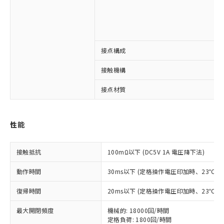
接点構成
※1 対応状況
接触機構
対応済み：EU RoHS指令（10物質）の
接点材質
非含有に対応した製品が提供可能な商品で
す。
対応予定：EU RoHS指令（10物質）の非含
ご利用条件
性能
有に対応した製品に切り替える予定のある
商品です。
対応予定なし：EU RoHS指令（10物質）の
接触抵抗
100mΩ以下 (DC5V 1A 電圧降下法)
以下の条件をお読みいただき、同意のうえ
非含有に非対応の商品で、対応品を出す予
ご利用ください。
定はありません。
動作時間
30ms以下 (定格操作電圧印加時、23℃
調査・確認中：EU RoHS指令（10物質）の
本サービスは、当社制御機器事業取扱
※1 中国RoHS○×表
非含有の対応状況を調査中または確認中の
復帰時間
20ms以下 (定格操作電圧印加時、23℃
商品の当社在庫状況および標準価格
商品です。
(税抜)を提供させていただくもので
「○」：最大均質材料含有率が中国RoHSの
非該当品：ライセンス料など無形物で、有
最大開閉頻度
機械的: 18000回/時間
す。
基準値以下であることを示します。
害物質有無と関係のない商品です。
定格負荷: 1800回/時間