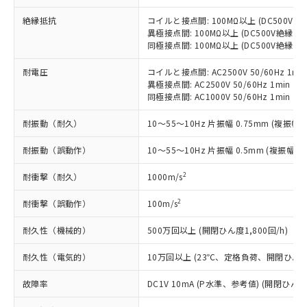
当社制御機器事業取扱商品の中には、
「×」：最大均質材料含有率が中国RoHSの
仕入先様の事情により、非含有部品として
本サービスの対象外となる商品もある
基準値を超えていることを示します。
絶縁抵抗
コイルと接点間: 100MΩ以上 (DC500V
いたものが、含有品と判明した場合などや
当社は、これら貴社製品のうち、外国
ことをご了承ください。
異極接点間: 100MΩ以上 (DC500V絶縁抵
「－」：未確認です。当社販売部門へお問
むを得ず変更することがあります。
為替および外国貿易法に定める商品
在庫状況および標準価格照会結果は、
同極接点間: 100MΩ以上 (DC500V絶縁抵
い合わせください。
（以下｢規制貨物等」という）を輸出
記載している更新日時点での社内デー
*EU RoHS指令（10物質）：
または国外への提供する場合は、日本
記
タに基づき作成されるものであり、閲
説明
耐電圧
コイルと接点間: AC2500V 50/60Hz 1mi
鉛(Pb) 1000ppm以下、 水銀(Hg) 1000ppm以下、 カド
*中国RoHS10物質の基準値 (GB/T26572)：
国政府の輸出許可(または役務取引許
異極接点間: AC2500V 50/60Hz 1min
号
覧された時点での実際の在庫および標
ミウム(Cd) 100ppm以下、
Pb(鉛) :1000ppm、 Hg(水銀) : 1000ppm、 Cd(カドミウ
可)を取得するなどの必要な手続きを
六価クロム(Cr(Ⅵ)) 1000ppm以下、ポリ臭化ビフェニル
同極接点間: AC1000V 50/60Hz 1min
ム) : 100ppm、
準価格とは異なる場合があることをご
類(PBB) 1000ppm以下、ポリ臭化ジフェニルエーテル類
Cr(Ⅵ)(六価クロム) : 1000ppm、 PBBs(ポリ臭化ビフェ
とります。
了承ください。
(PBDE) 1000ppm以下、フタル酸ビス(2-エチルヘキシ
○
一定数以上の在庫あり
ニル類) : 1000ppm、 PBDEs(ポリ臭化ジフェニルエーテ
耐振動（耐久）
10～55～10Hz 片振幅 0.75mm (複振幅 1
当社は規制貨物を破棄する場合は、完
ル) (DEHP)(別名：DOP) 1000ppm以下、フタル酸ブチ
正式な納期状況および標準価格はお客
ル類) : 1000ppm、
ルベンジル（BBP） 1000ppm以下、フタル酸ジブチル
全に破砕するなど、違法に輸出されな
DBP(フタル酸ジブチル) : 1000ppm、 DIBP(フタル酸ジ
様のお取引先、またはお客様担当のオ
（DBP） 1000ppm以下、フタル酸ジイソブチル
耐振動（誤動作）
イソブチル) : 1000ppm、 BBP(フタル酸ブチルベンジ
10～55～10Hz 片振幅 0.5mm (複振幅 1
△
一定数には満たないが在庫あり
いよう必要な手段を講じます。
ムロン制御機器販売店・当社販売員に
(DIBP) 1000ppm以下
ル) : 1000ppm、
当社は貴社製品を、核兵器、ミサイ
但し、RoHS指令で産業用監視および制御機器に対する
DEHP(フタル酸ビス(2-エチルヘキシル)) : 1000ppm
ご相談ください。
2
耐衝撃（耐久）
1000m/s
適用除外項目は除く。
ル、化学兵器、生物兵器またはその他
－
在庫なし(最新の在庫状況につ
オムロン制御機器販売店や当社販売拠
フタル酸エステル類の４物質については閾値を超える意
武器並びにこれらの製造装置等に一切
いては、お客様のお取引先、ま
図的な使用がないことを確認しています。
点は「
販売ネットワーク
」をご確認
2
耐衝撃（誤動作）
100m/s
※2 環境保護使用期限
使用いたしません。
たはお客様担当のオムロン制御
ください。
当社は、貴社製品を第三者に販売する
機器販売店・当社販売員にご確
在庫状況および標準価格結果を当社の
耐久性（機械的）
500万回以上 (開閉ひん度1,800回/h)
※2 対応予定月
「ｅ」：有害物質（10物質）のすべてが基
場合は、上記1、2および3の内容を当
認ください)
事前の承諾なく第三者に漏洩または開
準値以下であることを示します。
該第三者に通知します。また当社は、
耐久性（電気的）
10万回以上 (23℃、定格負荷、開閉ひん度1,
示しないようお願いします。
部品在庫の切り替え状況などにより、予定
「10」：通常の使用状況下において有害物
販売先および販売に係わる関係者が違
マイパーツ機能（部品リスト作成サー
空
受注生産機種、また在庫状況の
月が前後することがあります。
質が外部に漏えいし、環境に深刻な影響を
法に輸出するおそれがある場合は、取
故障率
DC1V 10mA (P水準、参考値) (開閉ひん度3
ビス）をご利用いただくには、I-Web
白
情報を公開していない機種
及ぼさない年数を意味します。
り引きをいたしません。
メンバーズにご登録されている必要が