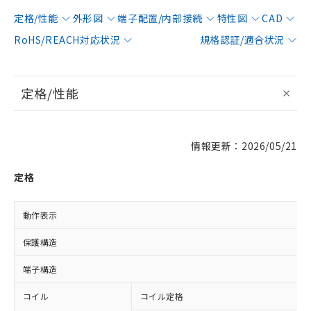
定格/性能
外形図
端子配置/内部接続
特性図
CAD
RoHS/REACH対応状況
規格認証/適合状況
定格/性能
情報更新：2026/05/21
定格
動作表示
保護構造
端子構造
コイル
コイル定格