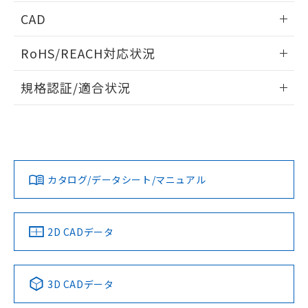
端子配置/内部接続
情報更新：2026/05/21
CAD
開閉容量
ログイン/会員登録いただくと、CADデータをダウンロー
RoHS/REACH対応状況
ドすることができます。
情報更新：2026/7/29
規格認証/適合状況
ログイン/会員登録
MKS2PN1 DC6のRoHS対応状況については、営業部門もしく
UL認証
CSA認証
CEマーキング
は販売店にお問い合わせください。
Yes
Yes
Yes
この製品のRoHS/REACH対応状況ページへ
ダウンロードデータをご利用いただく前に、以下を必ずお読
みください。
カタログ/データシート/マニュアル
ソフトウェアの使用条件
LR型式承認
DNV型式承認
BV型式承認
KR型式承
（イギリス
（ノルウェー
（フランス
（韓国
船舶規格）
船舶規格）
船舶規格）
船舶規格
2D CADデータ
No
No
No
No
3D CADデータ
この製品の規格認証/適合状況ページへ