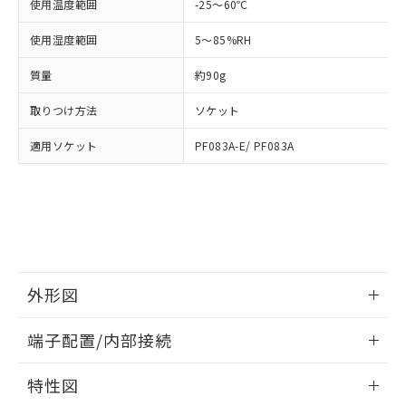
「－」：未確認です。当社販売部門へお問
使用温度範囲
-25～60℃
あります。
い合わせください。
お客様が当ウェブサイト上で当社にご
使用湿度範囲
5～85%RH
※3 非含有証明書ダウンロード
登録された部品リストについて、当社
および当社の共同利用者が、当社の製
質量
約90g
下記の非含有証明書をダウンロードするこ
品・サービスに関するお客様との取
とができます。
合意する
キャンセル
引・商談に必要な範囲で利用すること
取りつけ方法
ソケット
をご了承ください。
EU RoHS指令（10物質）の非含有証明書
※当社の共同利用者とは、
"個人情報
適用ソケット
PF083A-E/ PF083A
51物質の非含有証明書（当社基準）
の共同利用に関して"
の「1.共同利
※本証明書は発行日時点で非含有を証明す
用者の範囲」に記載されている法人を
るもので、過去に遡って非含有を証明する
指します。
ものではありません。
また、RoHS指令のフタル酸エステル類４
物質の対応では、対応完了までの期間は出
荷製品に未対応品が混在することから備考
欄に対応日を記載しておりました。
外形図
既に当社にて対応品への在庫切替を完了
情報更新：2026/05/21
していることから、特段のことがない限
端子配置/内部接続
り、2022年1月12日より割愛しておりま
す。
外形図
情報更新：2026/05/21
特性図