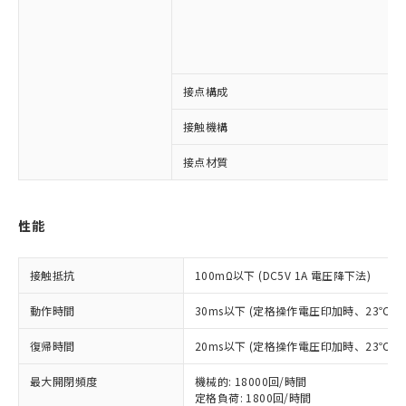
接点構成
※1 対応状況
接触機構
対応済み：EU RoHS指令（10物質）の
接点材質
非含有に対応した製品が提供可能な商品で
す。
対応予定：EU RoHS指令（10物質）の非含
ご利用条件
性能
有に対応した製品に切り替える予定のある
商品です。
対応予定なし：EU RoHS指令（10物質）の
接触抵抗
100mΩ以下 (DC5V 1A 電圧降下法)
以下の条件をお読みいただき、同意のうえ
非含有に非対応の商品で、対応品を出す予
ご利用ください。
定はありません。
動作時間
30ms以下 (定格操作電圧印加時、23℃
調査・確認中：EU RoHS指令（10物質）の
本サービスは、当社制御機器事業取扱
※1 中国RoHS○×表
非含有の対応状況を調査中または確認中の
復帰時間
20ms以下 (定格操作電圧印加時、23℃
商品の当社在庫状況および標準価格
商品です。
(税抜)を提供させていただくもので
「○」：最大均質材料含有率が中国RoHSの
非該当品：ライセンス料など無形物で、有
最大開閉頻度
機械的: 18000回/時間
す。
基準値以下であることを示します。
害物質有無と関係のない商品です。
定格負荷: 1800回/時間