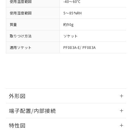
「－」：未確認です。当社販売部門へお問
使用温度範囲
-40～60℃
あります。
い合わせください。
お客様が当ウェブサイト上で当社にご
使用湿度範囲
5～85%RH
※3 非含有証明書ダウンロード
登録された部品リストについて、当社
および当社の共同利用者が、当社の製
質量
約90g
下記の非含有証明書をダウンロードするこ
品・サービスに関するお客様との取
とができます。
合意する
キャンセル
引・商談に必要な範囲で利用すること
取りつけ方法
ソケット
をご了承ください。
EU RoHS指令（10物質）の非含有証明書
※当社の共同利用者とは、
"個人情報
適用ソケット
PF083A-E/ PF083A
51物質の非含有証明書（当社基準）
の共同利用に関して"
の「1.共同利
※本証明書は発行日時点で非含有を証明す
用者の範囲」に記載されている法人を
るもので、過去に遡って非含有を証明する
指します。
ものではありません。
また、RoHS指令のフタル酸エステル類４
物質の対応では、対応完了までの期間は出
荷製品に未対応品が混在することから備考
欄に対応日を記載しておりました。
外形図
既に当社にて対応品への在庫切替を完了
情報更新：2026/05/21
していることから、特段のことがない限
端子配置/内部接続
り、2022年1月12日より割愛しておりま
す。
外形図
情報更新：2026/05/21
特性図