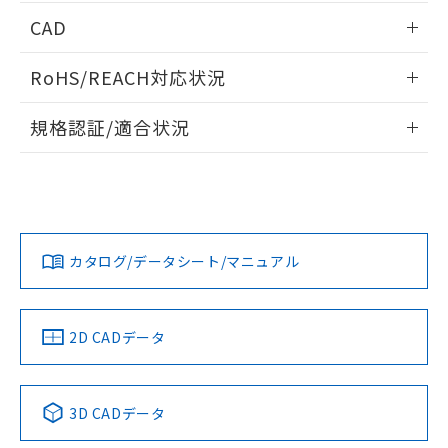
端子配置/内部接続
情報更新：2026/05/21
CAD
開閉容量
ログイン/会員登録いただくと、CADデータをダウンロー
RoHS/REACH対応状況
ドすることができます。
情報更新：2026/7/29
規格認証/適合状況
ログイン/会員登録
EU RoHS
注意事項・凡例
UL認証
CSA認証
CEマーキング
Yes
Yes
Yes
対応状況
対応予定月
※1
※2
ダウンロードデータをご利用いただく前に、以下を必ずお読
みください。
カタログ/データシート/マニュアル
対応済み
ソフトウェアの使用条件
LR型式承認
DNV型式承認
BV型式承認
KR型式承
（イギリス
（ノルウェー
（フランス
（韓国
船舶規格）
船舶規格）
船舶規格）
船舶規格
中国 RoHS
注意事項・凡例
2D CADデータ
No
No
No
No
中国 RoHS表
※1 ※2
3D CADデータ
この製品の規格認証/適合状況ページへ
Pb
Hg
Cd
Cr(VI)