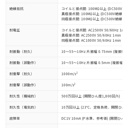
当社制御機器事業取扱商品の中には、
「×」：最大均質材料含有率が中国RoHSの
仕入先様の事情により、非含有部品として
本サービスの対象外となる商品もある
基準値を超えていることを示します。
絶縁抵抗
コイルと接点間: 100MΩ以上 (DC500V
いたものが、含有品と判明した場合などや
当社は、これら貴社製品のうち、外国
ことをご了承ください。
異極接点間: 100MΩ以上 (DC500V絶縁抵
「－」：未確認です。当社販売部門へお問
むを得ず変更することがあります。
為替および外国貿易法に定める商品
在庫状況および標準価格照会結果は、
同極接点間: 100MΩ以上 (DC500V絶縁抵
い合わせください。
（以下｢規制貨物等」という）を輸出
記載している更新日時点での社内デー
*EU RoHS指令（10物質）：
または国外への提供する場合は、日本
記
タに基づき作成されるものであり、閲
説明
耐電圧
コイルと接点間: AC2500V 50/60Hz 1mi
鉛(Pb) 1000ppm以下、 水銀(Hg) 1000ppm以下、 カド
*中国RoHS10物質の基準値 (GB/T26572)：
国政府の輸出許可(または役務取引許
異極接点間: AC2500V 50/60Hz 1min
号
覧された時点での実際の在庫および標
ミウム(Cd) 100ppm以下、
Pb(鉛) :1000ppm、 Hg(水銀) : 1000ppm、 Cd(カドミウ
可)を取得するなどの必要な手続きを
六価クロム(Cr(Ⅵ)) 1000ppm以下、ポリ臭化ビフェニル
同極接点間: AC1000V 50/60Hz 1min
ム) : 100ppm、
準価格とは異なる場合があることをご
類(PBB) 1000ppm以下、ポリ臭化ジフェニルエーテル類
Cr(Ⅵ)(六価クロム) : 1000ppm、 PBBs(ポリ臭化ビフェ
とります。
了承ください。
(PBDE) 1000ppm以下、フタル酸ビス(2-エチルヘキシ
○
一定数以上の在庫あり
ニル類) : 1000ppm、 PBDEs(ポリ臭化ジフェニルエーテ
耐振動（耐久）
10～55～10Hz 片振幅 0.75mm (複振幅 1
当社は規制貨物を破棄する場合は、完
ル) (DEHP)(別名：DOP) 1000ppm以下、フタル酸ブチ
正式な納期状況および標準価格はお客
ル類) : 1000ppm、
ルベンジル（BBP） 1000ppm以下、フタル酸ジブチル
全に破砕するなど、違法に輸出されな
DBP(フタル酸ジブチル) : 1000ppm、 DIBP(フタル酸ジ
様のお取引先、またはお客様担当のオ
（DBP） 1000ppm以下、フタル酸ジイソブチル
耐振動（誤動作）
イソブチル) : 1000ppm、 BBP(フタル酸ブチルベンジ
10～55～10Hz 片振幅 0.5mm (複振幅 1
△
一定数には満たないが在庫あり
いよう必要な手段を講じます。
ムロン制御機器販売店・当社販売員に
(DIBP) 1000ppm以下
ル) : 1000ppm、
当社は貴社製品を、核兵器、ミサイ
但し、RoHS指令で産業用監視および制御機器に対する
DEHP(フタル酸ビス(2-エチルヘキシル)) : 1000ppm
ご相談ください。
2
耐衝撃（耐久）
1000m/s
適用除外項目は除く。
ル、化学兵器、生物兵器またはその他
－
在庫なし(最新の在庫状況につ
オムロン制御機器販売店や当社販売拠
フタル酸エステル類の４物質については閾値を超える意
武器並びにこれらの製造装置等に一切
いては、お客様のお取引先、ま
図的な使用がないことを確認しています。
点は「
販売ネットワーク
」をご確認
2
耐衝撃（誤動作）
100m/s
※2 環境保護使用期限
使用いたしません。
たはお客様担当のオムロン制御
ください。
当社は、貴社製品を第三者に販売する
機器販売店・当社販売員にご確
在庫状況および標準価格結果を当社の
耐久性（機械的）
500万回以上 (開閉ひん度1,800回/h)
※2 対応予定月
「ｅ」：有害物質（10物質）のすべてが基
場合は、上記1、2および3の内容を当
認ください)
事前の承諾なく第三者に漏洩または開
準値以下であることを示します。
該第三者に通知します。また当社は、
耐久性（電気的）
10万回以上 (23℃、定格負荷、開閉ひん度1,
示しないようお願いします。
部品在庫の切り替え状況などにより、予定
「10」：通常の使用状況下において有害物
販売先および販売に係わる関係者が違
マイパーツ機能（部品リスト作成サー
空
受注生産機種、また在庫状況の
月が前後することがあります。
質が外部に漏えいし、環境に深刻な影響を
法に輸出するおそれがある場合は、取
故障率
DC1V 10mA (P水準、参考値) (開閉ひん度3
ビス）をご利用いただくには、I-Web
白
情報を公開していない機種
及ぼさない年数を意味します。
り引きをいたしません。
メンバーズにご登録されている必要が