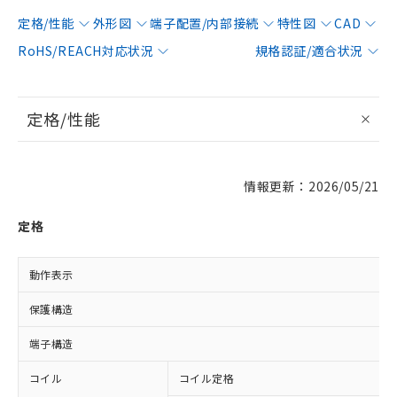
定格/性能
外形図
端子配置/内部接続
特性図
CAD
RoHS/REACH対応状況
規格認証/適合状況
定格/性能
情報更新：2026/05/21
定格
動作表示
保護構造
端子構造
コイル
コイル定格