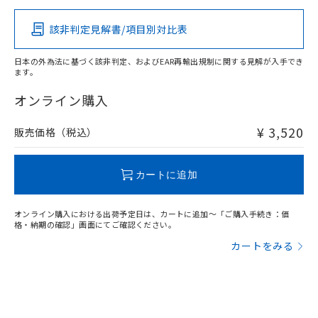
その他の認証はこちらのページからご検索ください
該非判定見解書/項目別対比表
O
O
O
O
日本の外為法に基づく該非判定、およびEAR再輸出規制に関する見解が入手でき
ます。
"対応済み"や非含有の記載がされた商品であっても、流通
在庫等で未対応品が混在する可能性があります。
オンライン購入
非含有品が必要な際は、弊社営業部門もしくは販売店へお
問い合わせください。
¥ 3,520
販売価格（税込）
この製品のRoHS/REACH対応状況ページへ
カートに追加
オンライン購入における出荷予定日は、カートに追加～「ご購入手続き：価
格・納期の確認」画面にてご確認ください。
カートをみる