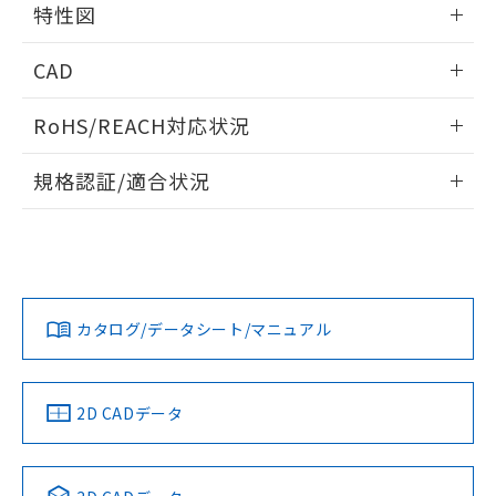
特性図
端子配置/内部接続
情報更新：2026/05/21
CAD
開閉容量
ログイン/会員登録いただくと、CADデータをダウンロー
RoHS/REACH対応状況
ドすることができます。
情報更新：2026/7/29
規格認証/適合状況
ログイン/会員登録
EU RoHS
注意事項・凡例
UL認証
CSA認証
CEマーキング
Yes
Yes
Yes
対応状況
対応予定月
※1
※2
ダウンロードデータをご利用いただく前に、以下を必ずお読
みください。
カタログ/データシート/マニュアル
対応済み
ソフトウェアの使用条件
LR型式承認
DNV型式承認
BV型式承認
KR型式承
（イギリス
（ノルウェー
（フランス
（韓国
船舶規格）
船舶規格）
船舶規格）
船舶規格
中国 RoHS
注意事項・凡例
2D CADデータ
No
No
No
No
中国 RoHS表
※1 ※2