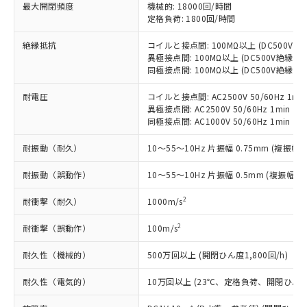
基準値以下であることを示します。
害物質有無と関係のない商品です。
最大開閉頻度
機械的: 18000回/時間
当社制御機器事業取扱商品の中には、
「×」：最大均質材料含有率が中国RoHSの
定格負荷: 1800回/時間
仕入先様の事情により、非含有部品として
本サービスの対象外となる商品もある
基準値を超えていることを示します。
いたものが、含有品と判明した場合などや
当社は、これら貴社製品のうち、外国
ことをご了承ください。
絶縁抵抗
コイルと接点間: 100MΩ以上 (DC500V
「－」：未確認です。当社販売部門へお問
むを得ず変更することがあります。
為替および外国貿易法に定める商品
在庫状況および標準価格照会結果は、
異極接点間: 100MΩ以上 (DC500V絶縁抵
い合わせください。
（以下｢規制貨物等」という）を輸出
記載している更新日時点での社内デー
同極接点間: 100MΩ以上 (DC500V絶縁抵
*EU RoHS指令（10物質）：
または国外への提供する場合は、日本
記
タに基づき作成されるものであり、閲
説明
鉛(Pb) 1000ppm以下、 水銀(Hg) 1000ppm以下、 カド
*中国RoHS10物質の基準値 (GB/T26572)：
国政府の輸出許可(または役務取引許
耐電圧
コイルと接点間: AC2500V 50/60Hz 1mi
号
覧された時点での実際の在庫および標
ミウム(Cd) 100ppm以下、
Pb(鉛) :1000ppm、 Hg(水銀) : 1000ppm、 Cd(カドミウ
可)を取得するなどの必要な手続きを
六価クロム(Cr(Ⅵ)) 1000ppm以下、ポリ臭化ビフェニル
異極接点間: AC2500V 50/60Hz 1min
ム) : 100ppm、
準価格とは異なる場合があることをご
類(PBB) 1000ppm以下、ポリ臭化ジフェニルエーテル類
Cr(Ⅵ)(六価クロム) : 1000ppm、 PBBs(ポリ臭化ビフェ
同極接点間: AC1000V 50/60Hz 1min
とります。
了承ください。
(PBDE) 1000ppm以下、フタル酸ビス(2-エチルヘキシ
○
一定数以上の在庫あり
ニル類) : 1000ppm、 PBDEs(ポリ臭化ジフェニルエーテ
当社は規制貨物を破棄する場合は、完
ル) (DEHP)(別名：DOP) 1000ppm以下、フタル酸ブチ
正式な納期状況および標準価格はお客
ル類) : 1000ppm、
耐振動（耐久）
10～55～10Hz 片振幅 0.75mm (複振幅 1
ルベンジル（BBP） 1000ppm以下、フタル酸ジブチル
全に破砕するなど、違法に輸出されな
DBP(フタル酸ジブチル) : 1000ppm、 DIBP(フタル酸ジ
様のお取引先、またはお客様担当のオ
（DBP） 1000ppm以下、フタル酸ジイソブチル
イソブチル) : 1000ppm、 BBP(フタル酸ブチルベンジ
△
一定数には満たないが在庫あり
いよう必要な手段を講じます。
ムロン制御機器販売店・当社販売員に
(DIBP) 1000ppm以下
ル) : 1000ppm、
耐振動（誤動作）
10～55～10Hz 片振幅 0.5mm (複振幅 1
当社は貴社製品を、核兵器、ミサイ
但し、RoHS指令で産業用監視および制御機器に対する
DEHP(フタル酸ビス(2-エチルヘキシル)) : 1000ppm
ご相談ください。
適用除外項目は除く。
ル、化学兵器、生物兵器またはその他
－
在庫なし(最新の在庫状況につ
オムロン制御機器販売店や当社販売拠
2
耐衝撃（耐久）
フタル酸エステル類の４物質については閾値を超える意
1000m/s
武器並びにこれらの製造装置等に一切
いては、お客様のお取引先、ま
図的な使用がないことを確認しています。
点は「
販売ネットワーク
」をご確認
※2 環境保護使用期限
使用いたしません。
たはお客様担当のオムロン制御
ください。
2
耐衝撃（誤動作）
100m/s
当社は、貴社製品を第三者に販売する
機器販売店・当社販売員にご確
在庫状況および標準価格結果を当社の
※2 対応予定月
「ｅ」：有害物質（10物質）のすべてが基
場合は、上記1、2および3の内容を当
認ください)
耐久性（機械的）
500万回以上 (開閉ひん度1,800回/h)
事前の承諾なく第三者に漏洩または開
準値以下であることを示します。
該第三者に通知します。また当社は、
示しないようお願いします。
部品在庫の切り替え状況などにより、予定
「10」：通常の使用状況下において有害物
販売先および販売に係わる関係者が違
耐久性（電気的）
10万回以上 (23℃、定格負荷、開閉ひん度1,
マイパーツ機能（部品リスト作成サー
空
受注生産機種、また在庫状況の
月が前後することがあります。
質が外部に漏えいし、環境に深刻な影響を
法に輸出するおそれがある場合は、取
ビス）をご利用いただくには、I-Web
白
情報を公開していない機種