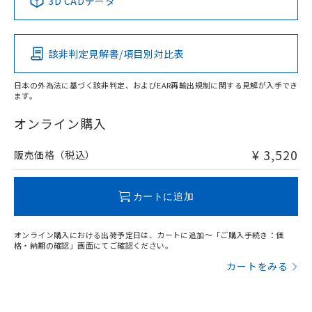
3D CADデータ
この製品の規格認証/適合状況ページへ
Pb
Hg
Cd
Cr(VI)
その他の認証はこちらのページからご検索ください
該非判定見解書/項目別対比表
O
O
O
O
日本の外為法に基づく該非判定、およびEAR再輸出規制に関する見解が入手でき
ます。
"対応済み"や非含有の記載がされた商品であっても、流通
在庫等で未対応品が混在する可能性があります。
オンライン購入
非含有品が必要な際は、弊社営業部門もしくは販売店へお
問い合わせください。
¥ 3,520
販売価格（税込）
この製品のRoHS/REACH対応状況ページへ
カートに追加
オンライン購入における出荷予定日は、カートに追加～「ご購入手続き：価
格・納期の確認」画面にてご確認ください。
カートをみる