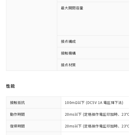
最大開閉容量
接点構成
※1 対応状況
接触機構
対応済み：EU RoHS指令（10物質）の
非含有に対応した製品が提供可能な商品で
接点材質
す。
対応予定：EU RoHS指令（10物質）の非含
ご利用条件
有に対応した製品に切り替える予定のある
性能
商品です。
対応予定なし：EU RoHS指令（10物質）の
以下の条件をお読みいただき、同意のうえ
非含有に非対応の商品で、対応品を出す予
接触抵抗
100mΩ以下 (DC5V 1A 電圧降下法)
ご利用ください。
定はありません。
調査・確認中：EU RoHS指令（10物質）の
動作時間
20ms以下 (定格操作電圧印加時、23℃
本サービスは、当社制御機器事業取扱
※1 中国RoHS○×表
非含有の対応状況を調査中または確認中の
商品の当社在庫状況および標準価格
商品です。
復帰時間
20ms以下 (定格操作電圧印加時、23℃
(税抜)を提供させていただくもので
「○」：最大均質材料含有率が中国RoHSの
非該当品：ライセンス料など無形物で、有
す。