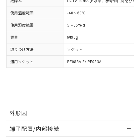
及ぼさない年数を意味します。
故障率
DC1V 10mA (P水準、参考値) (開閉ひん度3
り引きをいたしません。
メンバーズにご登録されている必要が
「－」：未確認です。当社販売部門へお問
あります。
使用温度範囲
-40～60℃
い合わせください。
お客様が当ウェブサイト上で当社にご
※3 非含有証明書ダウンロード
登録された部品リストについて、当社
使用湿度範囲
5～85%RH
および当社の共同利用者が、当社の製
下記の非含有証明書をダウンロードするこ
品・サービスに関するお客様との取
質量
約90g
とができます。
合意する
キャンセル
引・商談に必要な範囲で利用すること
をご了承ください。
取りつけ方法
ソケット
EU RoHS指令（10物質）の非含有証明書
※当社の共同利用者とは、
"個人情報
51物質の非含有証明書（当社基準）
適用ソケット
PF083A-E/ PF083A
の共同利用に関して"
の「1.共同利
※本証明書は発行日時点で非含有を証明す
用者の範囲」に記載されている法人を
るもので、過去に遡って非含有を証明する
指します。
ものではありません。
また、RoHS指令のフタル酸エステル類４
物質の対応では、対応完了までの期間は出
荷製品に未対応品が混在することから備考
欄に対応日を記載しておりました。
外形図
既に当社にて対応品への在庫切替を完了
していることから、特段のことがない限
情報更新：2026/05/21
り、2022年1月12日より割愛しておりま
端子配置/内部接続
す。
外形図
情報更新：2026/05/21