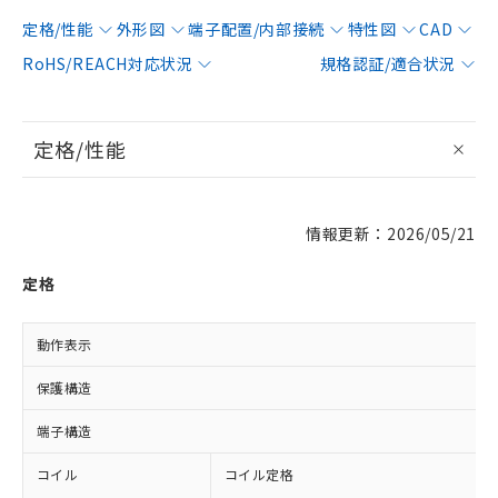
定格/性能
外形図
端子配置/内部接続
特性図
CAD
RoHS/REACH対応状況
規格認証/適合状況
定格/性能
情報更新：2026/05/21
定格
動作表示
保護構造
端子構造
コイル
コイル定格