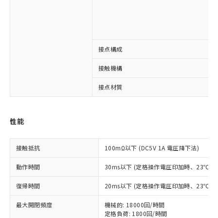
接点構成
※1 対応状況
接触機構
対応済み：EU RoHS指令（10物質）の
接点材質
非含有に対応した製品が提供可能な商品で
す。
対応予定：EU RoHS指令（10物質）の非含
ご利用条件
性能
有に対応した製品に切り替える予定のある
商品です。
対応予定なし：EU RoHS指令（10物質）の
接触抵抗
100mΩ以下 (DC5V 1A 電圧降下法)
以下の条件をお読みいただき、同意のうえ
非含有に非対応の商品で、対応品を出す予
ご利用ください。
定はありません。
動作時間
30ms以下 (定格操作電圧印加時、23℃
調査・確認中：EU RoHS指令（10物質）の
本サービスは、当社制御機器事業取扱
※1 中国RoHS○×表
非含有の対応状況を調査中または確認中の
復帰時間
20ms以下 (定格操作電圧印加時、23℃
商品の当社在庫状況および標準価格
商品です。
(税抜)を提供させていただくもので
「○」：最大均質材料含有率が中国RoHSの
非該当品：ライセンス料など無形物で、有
最大開閉頻度
機械的: 18000回/時間
す。
基準値以下であることを示します。
害物質有無と関係のない商品です。
定格負荷: 1800回/時間