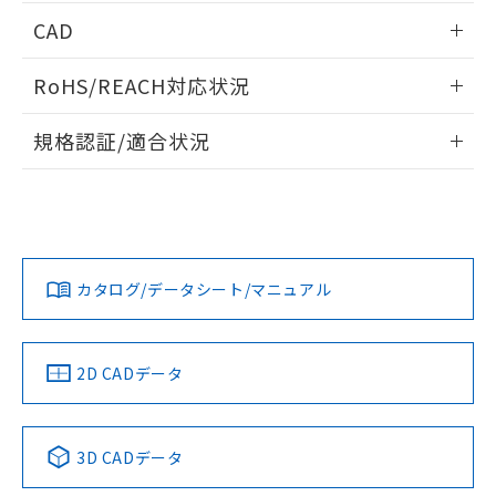
端子配置/内部接続
情報更新：2026/05/21
CAD
開閉容量
ログイン/会員登録いただくと、CADデータをダウンロー
RoHS/REACH対応状況
ドすることができます。
情報更新：2026/7/29
規格認証/適合状況
ログイン/会員登録
EU RoHS
注意事項・凡例
UL認証
CSA認証
CEマーキング
Yes
Yes
Yes
対応状況
対応予定月
※1
※2
ダウンロードデータをご利用いただく前に、以下を必ずお読
みください。
カタログ/データシート/マニュアル
対応済み
ソフトウェアの使用条件
LR型式承認
DNV型式承認
BV型式承認
KR型式承
（イギリス
（ノルウェー
（フランス
（韓国
船舶規格）
船舶規格）
船舶規格）
船舶規格
中国 RoHS
注意事項・凡例
2D CADデータ
No
No
No
No
中国 RoHS表
※1 ※2
3D CADデータ
この製品の規格認証/適合状況ページへ
Pb
Hg
Cd
Cr(VI)