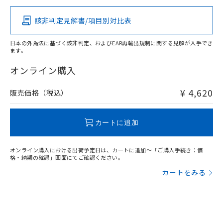
その他の認証はこちらのページからご検索ください
該非判定見解書/項目別対比表
O
O
O
O
日本の外為法に基づく該非判定、およびEAR再輸出規制に関する見解が入手でき
ます。
"対応済み"や非含有の記載がされた商品であっても、流通
在庫等で未対応品が混在する可能性があります。
オンライン購入
非含有品が必要な際は、弊社営業部門もしくは販売店へお
問い合わせください。
¥ 4,620
販売価格（税込）
この製品のRoHS/REACH対応状況ページへ
カートに追加
オンライン購入における出荷予定日は、カートに追加～「ご購入手続き：価
格・納期の確認」画面にてご確認ください。
カートをみる