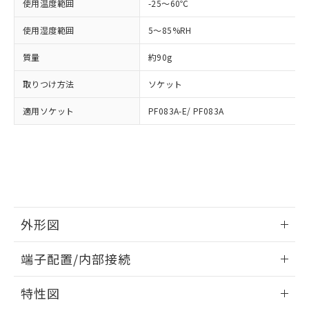
「－」：未確認です。当社販売部門へお問
使用温度範囲
-25～60℃
あります。
い合わせください。
お客様が当ウェブサイト上で当社にご
使用湿度範囲
5～85%RH
※3 非含有証明書ダウンロード
登録された部品リストについて、当社
および当社の共同利用者が、当社の製
質量
約90g
下記の非含有証明書をダウンロードするこ
品・サービスに関するお客様との取
とができます。
合意する
キャンセル
引・商談に必要な範囲で利用すること
取りつけ方法
ソケット
をご了承ください。
EU RoHS指令（10物質）の非含有証明書
※当社の共同利用者とは、
"個人情報
適用ソケット
PF083A-E/ PF083A
51物質の非含有証明書（当社基準）
の共同利用に関して"
の「1.共同利
※本証明書は発行日時点で非含有を証明す
用者の範囲」に記載されている法人を
るもので、過去に遡って非含有を証明する
指します。
ものではありません。
また、RoHS指令のフタル酸エステル類４
物質の対応では、対応完了までの期間は出
荷製品に未対応品が混在することから備考
欄に対応日を記載しておりました。
外形図
既に当社にて対応品への在庫切替を完了
情報更新：2026/05/21
していることから、特段のことがない限
端子配置/内部接続
り、2022年1月12日より割愛しておりま
す。
外形図
情報更新：2026/05/21
特性図