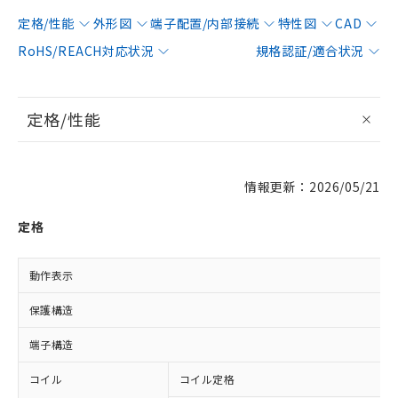
定格/性能
外形図
端子配置/内部接続
特性図
CAD
RoHS/REACH対応状況
規格認証/適合状況
定格/性能
情報更新：2026/05/21
定格
動作表示
保護構造
端子構造
コイル
コイル定格