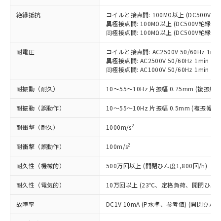
当社制御機器事業取扱商品の中には、
「×」：最大均質材料含有率が中国RoHSの
仕入先様の事情により、非含有部品として
本サービスの対象外となる商品もある
基準値を超えていることを示します。
絶縁抵抗
コイルと接点間: 100MΩ以上 (DC500V
いたものが、含有品と判明した場合などや
当社は、これら貴社製品のうち、外国
ことをご了承ください。
異極接点間: 100MΩ以上 (DC500V絶縁抵
「－」：未確認です。当社販売部門へお問
むを得ず変更することがあります。
為替および外国貿易法に定める商品
在庫状況および標準価格照会結果は、
同極接点間: 100MΩ以上 (DC500V絶縁抵
い合わせください。
（以下｢規制貨物等」という）を輸出
記載している更新日時点での社内デー
*EU RoHS指令（10物質）：
または国外への提供する場合は、日本
記
タに基づき作成されるものであり、閲
説明
耐電圧
コイルと接点間: AC2500V 50/60Hz 1mi
鉛(Pb) 1000ppm以下、 水銀(Hg) 1000ppm以下、 カド
*中国RoHS10物質の基準値 (GB/T26572)：
国政府の輸出許可(または役務取引許
異極接点間: AC2500V 50/60Hz 1min
号
覧された時点での実際の在庫および標
ミウム(Cd) 100ppm以下、
Pb(鉛) :1000ppm、 Hg(水銀) : 1000ppm、 Cd(カドミウ
可)を取得するなどの必要な手続きを
六価クロム(Cr(Ⅵ)) 1000ppm以下、ポリ臭化ビフェニル
同極接点間: AC1000V 50/60Hz 1min
ム) : 100ppm、
準価格とは異なる場合があることをご
類(PBB) 1000ppm以下、ポリ臭化ジフェニルエーテル類
Cr(Ⅵ)(六価クロム) : 1000ppm、 PBBs(ポリ臭化ビフェ
とります。
了承ください。
(PBDE) 1000ppm以下、フタル酸ビス(2-エチルヘキシ
○
一定数以上の在庫あり
ニル類) : 1000ppm、 PBDEs(ポリ臭化ジフェニルエーテ
耐振動（耐久）
10～55～10Hz 片振幅 0.75mm (複振幅 1
当社は規制貨物を破棄する場合は、完
ル) (DEHP)(別名：DOP) 1000ppm以下、フタル酸ブチ
正式な納期状況および標準価格はお客
ル類) : 1000ppm、
ルベンジル（BBP） 1000ppm以下、フタル酸ジブチル
全に破砕するなど、違法に輸出されな
DBP(フタル酸ジブチル) : 1000ppm、 DIBP(フタル酸ジ
様のお取引先、またはお客様担当のオ
（DBP） 1000ppm以下、フタル酸ジイソブチル
耐振動（誤動作）
イソブチル) : 1000ppm、 BBP(フタル酸ブチルベンジ
10～55～10Hz 片振幅 0.5mm (複振幅 1
△
一定数には満たないが在庫あり
いよう必要な手段を講じます。
ムロン制御機器販売店・当社販売員に
(DIBP) 1000ppm以下
ル) : 1000ppm、
当社は貴社製品を、核兵器、ミサイ
但し、RoHS指令で産業用監視および制御機器に対する
DEHP(フタル酸ビス(2-エチルヘキシル)) : 1000ppm
ご相談ください。
2
耐衝撃（耐久）
1000m/s
適用除外項目は除く。
ル、化学兵器、生物兵器またはその他
－
在庫なし(最新の在庫状況につ
オムロン制御機器販売店や当社販売拠
フタル酸エステル類の４物質については閾値を超える意
武器並びにこれらの製造装置等に一切
いては、お客様のお取引先、ま
図的な使用がないことを確認しています。
点は「
販売ネットワーク
」をご確認
2
耐衝撃（誤動作）
100m/s
※2 環境保護使用期限
使用いたしません。
たはお客様担当のオムロン制御
ください。
当社は、貴社製品を第三者に販売する
機器販売店・当社販売員にご確
在庫状況および標準価格結果を当社の
耐久性（機械的）
500万回以上 (開閉ひん度1,800回/h)
※2 対応予定月
「ｅ」：有害物質（10物質）のすべてが基
場合は、上記1、2および3の内容を当
認ください)
事前の承諾なく第三者に漏洩または開
準値以下であることを示します。
該第三者に通知します。また当社は、
耐久性（電気的）
10万回以上 (23℃、定格負荷、開閉ひん度1,
示しないようお願いします。
部品在庫の切り替え状況などにより、予定
「10」：通常の使用状況下において有害物
販売先および販売に係わる関係者が違
マイパーツ機能（部品リスト作成サー
空
受注生産機種、また在庫状況の
月が前後することがあります。
質が外部に漏えいし、環境に深刻な影響を
法に輸出するおそれがある場合は、取
故障率
DC1V 10mA (P水準、参考値) (開閉ひん度3
ビス）をご利用いただくには、I-Web
白
情報を公開していない機種
及ぼさない年数を意味します。
り引きをいたしません。
メンバーズにご登録されている必要が