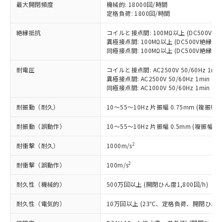
基準値以下であることを示します。
害物質有無と関係のない商品です。
最大開閉頻度
機械的: 18000回/時間
当社制御機器事業取扱商品の中には、
「×」：最大均質材料含有率が中国RoHSの
定格負荷: 1800回/時間
仕入先様の事情により、非含有部品として
本サービスの対象外となる商品もある
基準値を超えていることを示します。
いたものが、含有品と判明した場合などや
当社は、これら貴社製品のうち、外国
ことをご了承ください。
絶縁抵抗
コイルと接点間: 100MΩ以上 (DC500V
「－」：未確認です。当社販売部門へお問
むを得ず変更することがあります。
為替および外国貿易法に定める商品
在庫状況および標準価格照会結果は、
異極接点間: 100MΩ以上 (DC500V絶縁抵
い合わせください。
（以下｢規制貨物等」という）を輸出
記載している更新日時点での社内デー
同極接点間: 100MΩ以上 (DC500V絶縁抵
*EU RoHS指令（10物質）：
または国外への提供する場合は、日本
記
タに基づき作成されるものであり、閲
説明
鉛(Pb) 1000ppm以下、 水銀(Hg) 1000ppm以下、 カド
*中国RoHS10物質の基準値 (GB/T26572)：
国政府の輸出許可(または役務取引許
耐電圧
コイルと接点間: AC2500V 50/60Hz 1mi
号
覧された時点での実際の在庫および標
ミウム(Cd) 100ppm以下、
Pb(鉛) :1000ppm、 Hg(水銀) : 1000ppm、 Cd(カドミウ
可)を取得するなどの必要な手続きを
六価クロム(Cr(Ⅵ)) 1000ppm以下、ポリ臭化ビフェニル
異極接点間: AC2500V 50/60Hz 1min
ム) : 100ppm、
準価格とは異なる場合があることをご
類(PBB) 1000ppm以下、ポリ臭化ジフェニルエーテル類
Cr(Ⅵ)(六価クロム) : 1000ppm、 PBBs(ポリ臭化ビフェ
同極接点間: AC1000V 50/60Hz 1min
とります。
了承ください。
(PBDE) 1000ppm以下、フタル酸ビス(2-エチルヘキシ
○
一定数以上の在庫あり
ニル類) : 1000ppm、 PBDEs(ポリ臭化ジフェニルエーテ
当社は規制貨物を破棄する場合は、完
ル) (DEHP)(別名：DOP) 1000ppm以下、フタル酸ブチ
正式な納期状況および標準価格はお客
ル類) : 1000ppm、
耐振動（耐久）
10～55～10Hz 片振幅 0.75mm (複振幅 1
ルベンジル（BBP） 1000ppm以下、フタル酸ジブチル
全に破砕するなど、違法に輸出されな
DBP(フタル酸ジブチル) : 1000ppm、 DIBP(フタル酸ジ
様のお取引先、またはお客様担当のオ
（DBP） 1000ppm以下、フタル酸ジイソブチル
イソブチル) : 1000ppm、 BBP(フタル酸ブチルベンジ
△
一定数には満たないが在庫あり
いよう必要な手段を講じます。
ムロン制御機器販売店・当社販売員に
(DIBP) 1000ppm以下
ル) : 1000ppm、
耐振動（誤動作）
10～55～10Hz 片振幅 0.5mm (複振幅 1
当社は貴社製品を、核兵器、ミサイ
但し、RoHS指令で産業用監視および制御機器に対する
DEHP(フタル酸ビス(2-エチルヘキシル)) : 1000ppm
ご相談ください。
適用除外項目は除く。
ル、化学兵器、生物兵器またはその他
－
在庫なし(最新の在庫状況につ
オムロン制御機器販売店や当社販売拠
2
耐衝撃（耐久）
フタル酸エステル類の４物質については閾値を超える意
1000m/s
武器並びにこれらの製造装置等に一切
いては、お客様のお取引先、ま
図的な使用がないことを確認しています。
点は「
販売ネットワーク
」をご確認
※2 環境保護使用期限
使用いたしません。
たはお客様担当のオムロン制御
ください。
2
耐衝撃（誤動作）
100m/s
当社は、貴社製品を第三者に販売する
機器販売店・当社販売員にご確
在庫状況および標準価格結果を当社の
※2 対応予定月
「ｅ」：有害物質（10物質）のすべてが基
場合は、上記1、2および3の内容を当
認ください)
耐久性（機械的）
500万回以上 (開閉ひん度1,800回/h)
事前の承諾なく第三者に漏洩または開
準値以下であることを示します。
該第三者に通知します。また当社は、
示しないようお願いします。
部品在庫の切り替え状況などにより、予定
「10」：通常の使用状況下において有害物
販売先および販売に係わる関係者が違
耐久性（電気的）
10万回以上 (23℃、定格負荷、開閉ひん度1,
マイパーツ機能（部品リスト作成サー
空
受注生産機種、また在庫状況の
月が前後することがあります。
質が外部に漏えいし、環境に深刻な影響を
法に輸出するおそれがある場合は、取
ビス）をご利用いただくには、I-Web
白
情報を公開していない機種