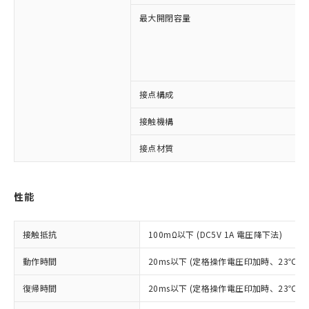
最大開閉容量
接点構成
※1 対応状況
接触機構
対応済み：EU RoHS指令（10物質）の
非含有に対応した製品が提供可能な商品で
接点材質
す。
対応予定：EU RoHS指令（10物質）の非含
ご利用条件
有に対応した製品に切り替える予定のある
性能
商品です。
対応予定なし：EU RoHS指令（10物質）の
以下の条件をお読みいただき、同意のうえ
非含有に非対応の商品で、対応品を出す予
接触抵抗
100mΩ以下 (DC5V 1A 電圧降下法)
ご利用ください。
定はありません。
調査・確認中：EU RoHS指令（10物質）の
動作時間
20ms以下 (定格操作電圧印加時、23℃
本サービスは、当社制御機器事業取扱
※1 中国RoHS○×表
非含有の対応状況を調査中または確認中の
商品の当社在庫状況および標準価格
商品です。
復帰時間
20ms以下 (定格操作電圧印加時、23℃
(税抜)を提供させていただくもので
「○」：最大均質材料含有率が中国RoHSの
非該当品：ライセンス料など無形物で、有
す。