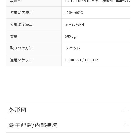
及ぼさない年数を意味します。
故障率
DC1V 10mA (P水準、参考値) (開閉ひん度3
り引きをいたしません。
メンバーズにご登録されている必要が
「－」：未確認です。当社販売部門へお問
あります。
使用温度範囲
-25～60℃
い合わせください。
お客様が当ウェブサイト上で当社にご
※3 非含有証明書ダウンロード
登録された部品リストについて、当社
使用湿度範囲
5～85%RH
および当社の共同利用者が、当社の製
下記の非含有証明書をダウンロードするこ
品・サービスに関するお客様との取
質量
約90g
とができます。
合意する
キャンセル
引・商談に必要な範囲で利用すること
をご了承ください。
取りつけ方法
ソケット
EU RoHS指令（10物質）の非含有証明書
※当社の共同利用者とは、
"個人情報
51物質の非含有証明書（当社基準）
適用ソケット
PF083A-E/ PF083A
の共同利用に関して"
の「1.共同利
※本証明書は発行日時点で非含有を証明す
用者の範囲」に記載されている法人を
るもので、過去に遡って非含有を証明する
指します。
ものではありません。
また、RoHS指令のフタル酸エステル類４
物質の対応では、対応完了までの期間は出
荷製品に未対応品が混在することから備考
欄に対応日を記載しておりました。
外形図
既に当社にて対応品への在庫切替を完了
していることから、特段のことがない限
情報更新：2026/05/21
り、2022年1月12日より割愛しておりま
端子配置/内部接続
す。
外形図
情報更新：2026/05/21