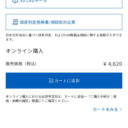
3D CADデータ
この製品の規格認証/適合状況ページへ
Pb
Hg
Cd
Cr(VI)
その他の認証はこちらのページからご検索ください
該非判定見解書/項目別対比表
O
O
O
O
日本の外為法に基づく該非判定、およびEAR再輸出規制に関する見解が入手でき
ます。
"対応済み"や非含有の記載がされた商品であっても、流通
在庫等で未対応品が混在する可能性があります。
オンライン購入
非含有品が必要な際は、弊社営業部門もしくは販売店へお
問い合わせください。
¥ 4,620
販売価格（税込）
この製品のRoHS/REACH対応状況ページへ
カートに追加
オンライン購入における出荷予定日は、カートに追加～「ご購入手続き：価
格・納期の確認」画面にてご確認ください。
カートをみる