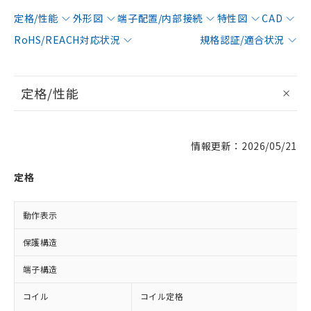
定格/性能
外形図
端子配置/内部接続
特性図
CAD
RoHS/REACH対応状況
規格認証/適合状況
定格/性能
情報更新：2026/05/21
定格
動作表示
保護構造
端子構造
コイル
コイル定格