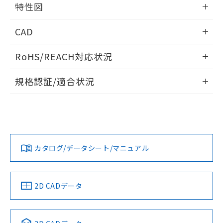
特性図
端子配置/内部接続
情報更新：2026/05/21
CAD
開閉容量
ログイン/会員登録いただくと、CADデータをダウンロー
RoHS/REACH対応状況
ドすることができます。
情報更新：2026/7/29
規格認証/適合状況
ログイン/会員登録
EU RoHS
注意事項・凡例
UL認証
CSA認証
CEマーキング
Yes
Yes
Yes
対応状況
対応予定月
※1
※2
ダウンロードデータをご利用いただく前に、以下を必ずお読
みください。
カタログ/データシート/マニュアル
対応済み
ソフトウェアの使用条件
LR型式承認
DNV型式承認
BV型式承認
KR型式承
（イギリス
（ノルウェー
（フランス
（韓国
船舶規格）
船舶規格）
船舶規格）
船舶規格
中国 RoHS
注意事項・凡例
2D CADデータ
No
No
No
No
中国 RoHS表
※1 ※2