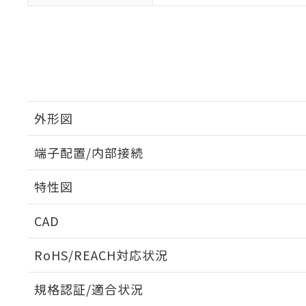
外形図
端子配置/内部接続
外形図
特性図
端子配置/内部接続
CAD
開閉容量
ログイン/会員登録いただくと、CADデータをダウンロ
RoHS/REACH対応状況
規格認証/適合状況