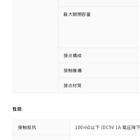
※1 対応状況
最大開閉容量
対応済み：EU
対応予定：EU R
対応予定なし：EU
調査・確認中：EU
ご利用条件
非該当品：ライセ
※1 中国RoHS
接点構成
仕入先様の事情に
があります。
以下の条件をお読
「○」：最大均質
接触機構
「×」：最大均質
本サービスは
当社は、これ
*EU RoHS指令（10物
「－」：未確認で
鉛(Pb) 1000ppm以下、
くものです。
う）を輸出ま
接点材質
記
説明
六価クロム(Cr(Ⅵ)) 1
当社制御機器
などの必要な
フタル酸ビス(2-エチルヘ
号
*中国RoHS10物質の基準値 
ル（DBP） 1000ppm
在庫状況およ
当社は規制貨
Pb(鉛) :1000ppm、 Hg
但し、RoHS指令で産
のであり、閲
ます。
Cr(Ⅵ)(六価クロム) : 
フタル酸エステル類の４
○
一定数以
性能
DBP(フタル酸ジブチル) :
い。
当社は貴社製
DEHP(フタル酸ビス(2-エ
正式な納期状
置等に一切使
当社販売員に
※2 対応予定月
△
一定数に
当社は、貴社
接触抵抗
100mΩ以下 (DC5V 1A 電圧降
オムロン制御
また当社は、
※2 環境保護使
在庫状況およ
部品在庫の切り替
たしません。
－
在庫なし