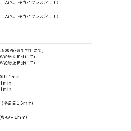
時、23℃、接点バウンス含まず)
（10物質）のすべてが基準値以下であることを示します。
店・当社販売員にご確認ください)
能（部品リスト作成サービス）をご利用いただくには、I-Webメン
使用状況下において有害物質が外部に漏えいし、環境に深刻な影響を
あります。
時、23℃、接点バウンス含まず)
機種、また在庫状況の情報を公開していない機種
ェブサイト上で当社にご登録された部品リストについて、当社およ
書ダウンロード
す。当社販売部門へお問い合わせください。
品・サービスに関するお客様との取引・商談に必要な範囲で利用す
合意する
キャンセル
書をダウンロードすることができます。
利用者とは、
"個人情報の共同利用に関して"
の「1.共同利用者の
します。
10物質）の非含有証明書
DC500V絶縁抵抗計にて)
明書（当社基準）
00V絶縁抵抗計にて)
日時点で非含有を証明するもので、過去に遡って非含有を証明するも
00V絶縁抵抗計にて)
令のフタル酸エステル類４物質の対応では、対応完了までの期間は出
備考欄に対応日を記載しておりました。
0Hz 1min
品への在庫切替を完了していることから、特段のことがない限り、20
 1min
す。
 1min
 (複振幅 1.5mm)
 (複振幅 1mm)