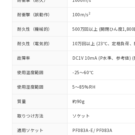
耐衝撃（耐久）
1000m/s
2
耐衝撃（誤動作）
100m/s
耐久性（機械的）
500万回以上 (開閉ひん度1,800
耐久性（電気的）
10万回以上 (23℃、定格負荷、開
故障率
DC1V 10mA (P水準、参考値) 
使用温度範囲
-25～60℃
使用湿度範囲
5～85%RH
質量
約90g
取りつけ方法
ソケット
適用ソケット
PF083A-E/ PF083A