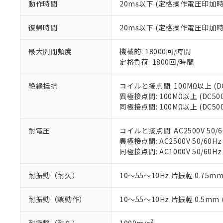
動作時間
20ms以下 (定格操作電圧印加
す。
「ｅ」：有害物質
機器販売
マイパーツ機
「10」：通常の
ている必要が
復帰時間
20ms以下 (定格操作電圧印加
味します。
空
受注生産
お客様が当ウ
※3 非含有証明
「－」：未確認で
白
が、当社の製
最大開閉頻度
機械的: 18000回/時間
さい。
下記の非含有証明
定格負荷: 1800回/時間
※当社の共同
いる法人を指
EU RoHS指令（
絶縁抵抗
コイルと接点間: 100MΩ以上 (
51物質の非含有証
異極接点間: 100MΩ以上 (DC5
※本証明書は発行
同極接点間: 100MΩ以上 (DC5
また、RoHS指
混在することから
耐電圧
コイルと接点間: AC2500V 50/6
既に当社にて対応
異極接点間: AC2500V 50/60Hz
り割愛しておりま
同極接点間: AC1000V 50/60Hz
耐振動（耐久）
10～55～10Hz 片振幅 0.75mm
耐振動（誤動作）
10～55～10Hz 片振幅 0.5mm
2