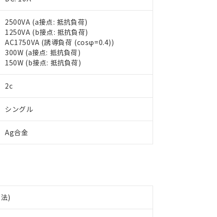
2500VA (a接点: 抵抗負荷)
1250VA (b接点: 抵抗負荷)
 RoHS指令（10物質）の非含有に対応した製品が提供可能な商品です
AC1750VA (誘導負荷 (cosφ=0.4))
oHS指令（10物質）の非含有に対応した製品に切り替える予定のある
300W (a接点: 抵抗負荷)
 RoHS指令（10物質）の非含有に非対応の商品で、対応品を出す予
150W (b接点: 抵抗負荷)
 RoHS指令（10物質）の非含有の対応状況を調査中または確認中の
ンス料など無形物で、有害物質有無と関係のない商品です。
○×表
2c
より、非含有部品としていたものが、含有品と判明した場合などやむ
みいただき、同意のうえご利用ください。
材料含有率が中国RoHSの基準値以下であることを示します。
シングル
材料含有率が中国RoHSの基準値を超えていることを示します。
、当社制御機器事業取扱商品の当社在庫状況および標準価格(税抜)
ら貴社製品のうち、外国為替および外国貿易法に定める商品（以下｢
質）：
す。当社販売部門へお問い合わせください。
 水銀(Hg) 1000ppm以下、 カドミウム(Cd) 100ppm以下、
たは国外への提供する場合は、日本国政府の輸出許可(または役務取
Ag合金
000ppm以下、ポリ臭化ビフェニル類(PBB) 1000ppm以下、ポリ臭化ジフェニルエーテル類(P
事業取扱商品の中には、本サービスの対象外となる商品もあること
手続きをとります。
キシル) (DEHP)(別名：DOP) 1000ppm以下、フタル酸ブチルベンジル（BBP） 100
(GB/T26572)：
以下、フタル酸ジイソブチル (DIBP) 1000ppm以下
び標準価格照会結果は、記載している更新日時点での社内データに
物を破棄する場合は、完全に破砕するなど、違法に輸出されないよ
(水銀) : 1000ppm、 Cd(カドミウム) : 100ppm、
業用監視および制御機器に対する適用除外項目は除く。
覧された時点での実際の在庫および標準価格とは異なる場合がある
1000ppm、 PBBs(ポリ臭化ビフェニル類) : 1000ppm、 PBDEs(ポリ臭化ジフェニルエーテル類
物質については閾値を超える意図的な使用がないことを確認しています。
上の在庫あり
 1000ppm、 DIBP(フタル酸ジイソブチル) : 1000ppm、 BBP(フタル酸ブチルベンジル) :
品を、核兵器、ミサイル、化学兵器、生物兵器またはその他武器並
チルヘキシル)) : 1000ppm
況および標準価格はお客様のお取引先、またはお客様担当のオムロ
用いたしません。
ご相談ください。
は満たないが在庫あり
製品を第三者に販売する場合は、上記1、2および3の内容を当該第
下法)
機器販売店や当社販売拠点は「
販売ネットワーク
」をご確認くだ
販売先および販売に係わる関係者が違法に輸出するおそれがある場
用期限
び標準価格結果を当社の事前の承諾なく第三者に漏洩または開示し
え状況などにより、予定月が前後することがあります。
(最新の在庫状況については、お客様のお取引先、またはお客様担当