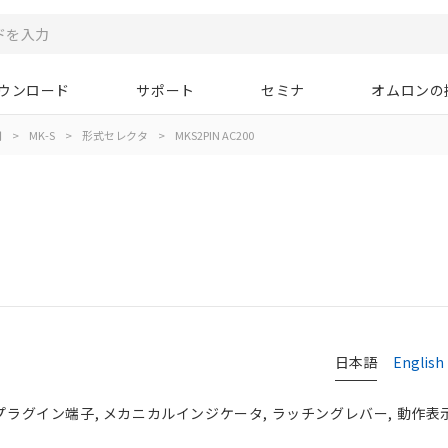
ウンロード
サポート
セミナ
オムロンの
用
>
MK-S
>
形式セレクタ
>
MKS2PIN AC200
日本語
English
 プラグイン端子, メカニカルインジケータ, ラッチングレバー, 動作表