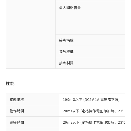
最大開閉容量
接点構成
※1 対応状況
接触機構
対応済み：EU RoHS指令（10物質）の
非含有に対応した製品が提供可能な商品で
接点材質
す。
対応予定：EU RoHS指令（10物質）の非含
ご利用条件
有に対応した製品に切り替える予定のある
性能
商品です。
対応予定なし：EU RoHS指令（10物質）の
以下の条件をお読みいただき、同意のうえ
非含有に非対応の商品で、対応品を出す予
接触抵抗
100mΩ以下 (DC5V 1A 電圧降下法)
ご利用ください。
定はありません。
調査・確認中：EU RoHS指令（10物質）の
動作時間
20ms以下 (定格操作電圧印加時、23℃
本サービスは、当社制御機器事業取扱
※1 中国RoHS○×表
非含有の対応状況を調査中または確認中の
商品の当社在庫状況および標準価格
商品です。
復帰時間
20ms以下 (定格操作電圧印加時、23℃
(税抜)を提供させていただくもので
「○」：最大均質材料含有率が中国RoHSの
非該当品：ライセンス料など無形物で、有
す。