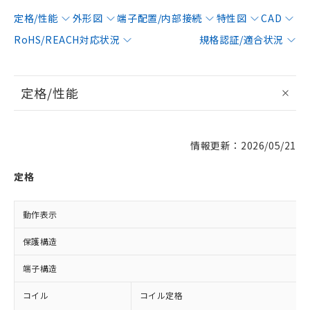
定格/性能
外形図
端子配置/内部接続
特性図
CAD
RoHS/REACH対応状況
規格認証/適合状況
定格/性能
情報更新：2026/05/21
定格
動作表示
保護構造
端子構造
コイル
コイル定格