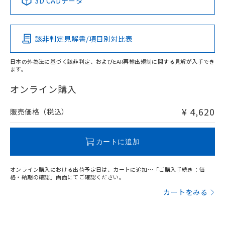
3D CADデータ
この製品の規格認証/適合状況ページへ
Pb
Hg
Cd
Cr(VI)
その他の認証はこちらのページからご検索ください
該非判定見解書/項目別対比表
O
O
O
O
日本の外為法に基づく該非判定、およびEAR再輸出規制に関する見解が入手でき
ます。
"対応済み"や非含有の記載がされた商品であっても、流通
在庫等で未対応品が混在する可能性があります。
オンライン購入
非含有品が必要な際は、弊社営業部門もしくは販売店へお
問い合わせください。
¥ 4,620
販売価格（税込）
この製品のRoHS/REACH対応状況ページへ
カートに追加
オンライン購入における出荷予定日は、カートに追加～「ご購入手続き：価
格・納期の確認」画面にてご確認ください。
カートをみる