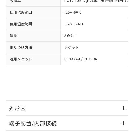
及ぼさない年数を意味します。
故障率
DC1V 10mA (P水準、参考値) (開閉ひん度3
り引きをいたしません。
メンバーズにご登録されている必要が
「－」：未確認です。当社販売部門へお問
あります。
使用温度範囲
-25～60℃
い合わせください。
お客様が当ウェブサイト上で当社にご
※3 非含有証明書ダウンロード
登録された部品リストについて、当社
使用湿度範囲
5～85%RH
および当社の共同利用者が、当社の製
下記の非含有証明書をダウンロードするこ
品・サービスに関するお客様との取
質量
約90g
とができます。
合意する
キャンセル
引・商談に必要な範囲で利用すること
をご了承ください。
取りつけ方法
ソケット
EU RoHS指令（10物質）の非含有証明書
※当社の共同利用者とは、
"個人情報
51物質の非含有証明書（当社基準）
適用ソケット
PF083A-E/ PF083A
の共同利用に関して"
の「1.共同利
※本証明書は発行日時点で非含有を証明す
用者の範囲」に記載されている法人を
るもので、過去に遡って非含有を証明する
指します。
ものではありません。
また、RoHS指令のフタル酸エステル類４
物質の対応では、対応完了までの期間は出
荷製品に未対応品が混在することから備考
欄に対応日を記載しておりました。
外形図
既に当社にて対応品への在庫切替を完了
していることから、特段のことがない限
情報更新：2026/05/21
り、2022年1月12日より割愛しておりま
端子配置/内部接続
す。
外形図
情報更新：2026/05/21