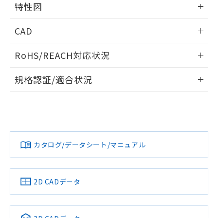
特性図
端子配置/内部接続
情報更新：2026/05/21
CAD
開閉容量
ログイン/会員登録いただくと、CADデータをダウンロー
RoHS/REACH対応状況
ドすることができます。
情報更新：2026/7/29
規格認証/適合状況
ログイン/会員登録
EU RoHS
注意事項・凡例
UL認証
CSA認証
CEマーキング
Yes
Yes
Yes
対応状況
対応予定月
※1
※2
ダウンロードデータをご利用いただく前に、以下を必ずお読
みください。
カタログ/データシート/マニュアル
対応済み
ソフトウェアの使用条件
LR型式承認
DNV型式承認
BV型式承認
KR型式承
（イギリス
（ノルウェー
（フランス
（韓国
船舶規格）
船舶規格）
船舶規格）
船舶規格
中国 RoHS
注意事項・凡例
2D CADデータ
No
No
No
No
中国 RoHS表
※1 ※2