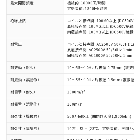
基準値以下であることを示します。
害物質有無と関係のない商品です。
最大開閉頻度
機械的: 18000回/時間
当社制御機器事業取扱商品の中には、
「×」：最大均質材料含有率が中国RoHSの
定格負荷: 1800回/時間
仕入先様の事情により、非含有部品として
本サービスの対象外となる商品もある
基準値を超えていることを示します。
いたものが、含有品と判明した場合などや
当社は、これら貴社製品のうち、外国
ことをご了承ください。
絶縁抵抗
コイルと接点間: 100MΩ以上 (DC500V
「－」：未確認です。当社販売部門へお問
むを得ず変更することがあります。
為替および外国貿易法に定める商品
在庫状況および標準価格照会結果は、
異極接点間: 100MΩ以上 (DC500V絶縁抵
い合わせください。
（以下｢規制貨物等」という）を輸出
記載している更新日時点での社内デー
同極接点間: 100MΩ以上 (DC500V絶縁抵
*EU RoHS指令（10物質）：
または国外への提供する場合は、日本
記
タに基づき作成されるものであり、閲
説明
鉛(Pb) 1000ppm以下、 水銀(Hg) 1000ppm以下、 カド
*中国RoHS10物質の基準値 (GB/T26572)：
国政府の輸出許可(または役務取引許
耐電圧
コイルと接点間: AC2500V 50/60Hz 1mi
号
覧された時点での実際の在庫および標
ミウム(Cd) 100ppm以下、
Pb(鉛) :1000ppm、 Hg(水銀) : 1000ppm、 Cd(カドミウ
可)を取得するなどの必要な手続きを
六価クロム(Cr(Ⅵ)) 1000ppm以下、ポリ臭化ビフェニル
異極接点間: AC2500V 50/60Hz 1min
ム) : 100ppm、
準価格とは異なる場合があることをご
類(PBB) 1000ppm以下、ポリ臭化ジフェニルエーテル類
Cr(Ⅵ)(六価クロム) : 1000ppm、 PBBs(ポリ臭化ビフェ
同極接点間: AC1000V 50/60Hz 1min
とります。
了承ください。
(PBDE) 1000ppm以下、フタル酸ビス(2-エチルヘキシ
○
一定数以上の在庫あり
ニル類) : 1000ppm、 PBDEs(ポリ臭化ジフェニルエーテ
当社は規制貨物を破棄する場合は、完
ル) (DEHP)(別名：DOP) 1000ppm以下、フタル酸ブチ
正式な納期状況および標準価格はお客
ル類) : 1000ppm、
耐振動（耐久）
10～55～10Hz 片振幅 0.75mm (複振幅 1
ルベンジル（BBP） 1000ppm以下、フタル酸ジブチル
全に破砕するなど、違法に輸出されな
DBP(フタル酸ジブチル) : 1000ppm、 DIBP(フタル酸ジ
様のお取引先、またはお客様担当のオ
（DBP） 1000ppm以下、フタル酸ジイソブチル
イソブチル) : 1000ppm、 BBP(フタル酸ブチルベンジ
△
一定数には満たないが在庫あり
いよう必要な手段を講じます。
ムロン制御機器販売店・当社販売員に
(DIBP) 1000ppm以下
ル) : 1000ppm、
耐振動（誤動作）
10～55～10Hz 片振幅 0.5mm (複振幅 1
当社は貴社製品を、核兵器、ミサイ
但し、RoHS指令で産業用監視および制御機器に対する
DEHP(フタル酸ビス(2-エチルヘキシル)) : 1000ppm
ご相談ください。
適用除外項目は除く。
ル、化学兵器、生物兵器またはその他
－
在庫なし(最新の在庫状況につ
オムロン制御機器販売店や当社販売拠
2
耐衝撃（耐久）
フタル酸エステル類の４物質については閾値を超える意
1000m/s
武器並びにこれらの製造装置等に一切
いては、お客様のお取引先、ま
図的な使用がないことを確認しています。
点は「
販売ネットワーク
」をご確認
※2 環境保護使用期限
使用いたしません。
たはお客様担当のオムロン制御
ください。
2
耐衝撃（誤動作）
100m/s
当社は、貴社製品を第三者に販売する
機器販売店・当社販売員にご確
在庫状況および標準価格結果を当社の
※2 対応予定月
「ｅ」：有害物質（10物質）のすべてが基
場合は、上記1、2および3の内容を当
認ください)
耐久性（機械的）
500万回以上 (開閉ひん度1,800回/h)
事前の承諾なく第三者に漏洩または開
準値以下であることを示します。
該第三者に通知します。また当社は、
示しないようお願いします。
部品在庫の切り替え状況などにより、予定
「10」：通常の使用状況下において有害物
販売先および販売に係わる関係者が違
耐久性（電気的）
10万回以上 (23℃、定格負荷、開閉ひん度1,
マイパーツ機能（部品リスト作成サー
空
受注生産機種、また在庫状況の
月が前後することがあります。
質が外部に漏えいし、環境に深刻な影響を
法に輸出するおそれがある場合は、取
ビス）をご利用いただくには、I-Web
白
情報を公開していない機種