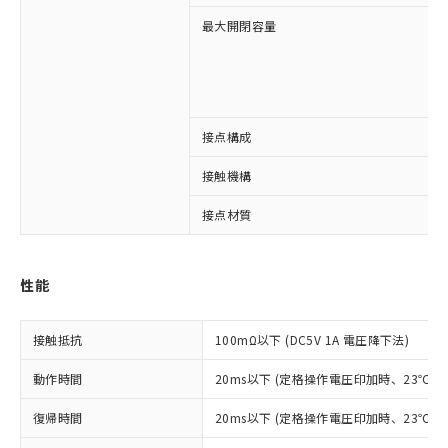
最大開閉容量
接点構成
※1 対応状況
接触機構
対応済み：EU RoHS指令（10物質）の
非含有に対応した製品が提供可能な商品で
接点材質
す。
対応予定：EU RoHS指令（10物質）の非含
ご利用条件
有に対応した製品に切り替える予定のある
性能
商品です。
対応予定なし：EU RoHS指令（10物質）の
以下の条件をお読みいただき、同意のうえ
非含有に非対応の商品で、対応品を出す予
接触抵抗
100mΩ以下 (DC5V 1A 電圧降下法)
ご利用ください。
定はありません。
調査・確認中：EU RoHS指令（10物質）の
動作時間
20ms以下 (定格操作電圧印加時、23℃
本サービスは、当社制御機器事業取扱
※1 中国RoHS○×表
非含有の対応状況を調査中または確認中の
商品の当社在庫状況および標準価格
商品です。
復帰時間
20ms以下 (定格操作電圧印加時、23℃
(税抜)を提供させていただくもので
「○」：最大均質材料含有率が中国RoHSの
非該当品：ライセンス料など無形物で、有
す。