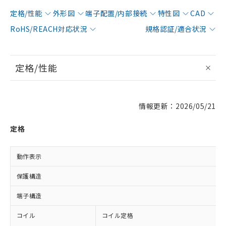
定格/性能
外形図
端子配置/内部接続
特性図
CAD
RoHS/REACH対応状況
規格認証/適合状況
定格/性能
情報更新：2026/05/21
定格
動作表示
保護構造
端子構造
コイル
コイル定格