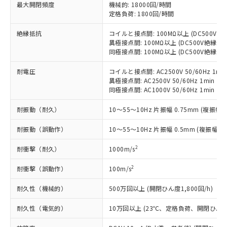
基準値以下であることを示します。
害物質有無と関係のない商品です。
最大開閉頻度
機械的: 18000回/時間
当社制御機器事業取扱商品の中には、
「×」：最大均質材料含有率が中国RoHSの
定格負荷: 1800回/時間
仕入先様の事情により、非含有部品として
本サービスの対象外となる商品もある
基準値を超えていることを示します。
いたものが、含有品と判明した場合などや
当社は、これら貴社製品のうち、外国
ことをご了承ください。
絶縁抵抗
コイルと接点間: 100MΩ以上 (DC500V
「－」：未確認です。当社販売部門へお問
むを得ず変更することがあります。
為替および外国貿易法に定める商品
在庫状況および標準価格照会結果は、
異極接点間: 100MΩ以上 (DC500V絶縁抵
い合わせください。
（以下｢規制貨物等」という）を輸出
記載している更新日時点での社内デー
同極接点間: 100MΩ以上 (DC500V絶縁抵
*EU RoHS指令（10物質）：
または国外への提供する場合は、日本
記
タに基づき作成されるものであり、閲
説明
鉛(Pb) 1000ppm以下、 水銀(Hg) 1000ppm以下、 カド
*中国RoHS10物質の基準値 (GB/T26572)：
国政府の輸出許可(または役務取引許
耐電圧
コイルと接点間: AC2500V 50/60Hz 1mi
号
覧された時点での実際の在庫および標
ミウム(Cd) 100ppm以下、
Pb(鉛) :1000ppm、 Hg(水銀) : 1000ppm、 Cd(カドミウ
可)を取得するなどの必要な手続きを
六価クロム(Cr(Ⅵ)) 1000ppm以下、ポリ臭化ビフェニル
異極接点間: AC2500V 50/60Hz 1min
ム) : 100ppm、
準価格とは異なる場合があることをご
類(PBB) 1000ppm以下、ポリ臭化ジフェニルエーテル類
Cr(Ⅵ)(六価クロム) : 1000ppm、 PBBs(ポリ臭化ビフェ
同極接点間: AC1000V 50/60Hz 1min
とります。
了承ください。
(PBDE) 1000ppm以下、フタル酸ビス(2-エチルヘキシ
○
一定数以上の在庫あり
ニル類) : 1000ppm、 PBDEs(ポリ臭化ジフェニルエーテ
当社は規制貨物を破棄する場合は、完
ル) (DEHP)(別名：DOP) 1000ppm以下、フタル酸ブチ
正式な納期状況および標準価格はお客
ル類) : 1000ppm、
耐振動（耐久）
10～55～10Hz 片振幅 0.75mm (複振幅 1
ルベンジル（BBP） 1000ppm以下、フタル酸ジブチル
全に破砕するなど、違法に輸出されな
DBP(フタル酸ジブチル) : 1000ppm、 DIBP(フタル酸ジ
様のお取引先、またはお客様担当のオ
（DBP） 1000ppm以下、フタル酸ジイソブチル
イソブチル) : 1000ppm、 BBP(フタル酸ブチルベンジ
△
一定数には満たないが在庫あり
いよう必要な手段を講じます。
ムロン制御機器販売店・当社販売員に
(DIBP) 1000ppm以下
ル) : 1000ppm、
耐振動（誤動作）
10～55～10Hz 片振幅 0.5mm (複振幅 1
当社は貴社製品を、核兵器、ミサイ
但し、RoHS指令で産業用監視および制御機器に対する
DEHP(フタル酸ビス(2-エチルヘキシル)) : 1000ppm
ご相談ください。
適用除外項目は除く。
ル、化学兵器、生物兵器またはその他
－
在庫なし(最新の在庫状況につ
オムロン制御機器販売店や当社販売拠
2
耐衝撃（耐久）
フタル酸エステル類の４物質については閾値を超える意
1000m/s
武器並びにこれらの製造装置等に一切
いては、お客様のお取引先、ま
図的な使用がないことを確認しています。
点は「
販売ネットワーク
」をご確認
※2 環境保護使用期限
使用いたしません。
たはお客様担当のオムロン制御
ください。
2
耐衝撃（誤動作）
100m/s
当社は、貴社製品を第三者に販売する
機器販売店・当社販売員にご確
在庫状況および標準価格結果を当社の
※2 対応予定月
「ｅ」：有害物質（10物質）のすべてが基
場合は、上記1、2および3の内容を当
認ください)
耐久性（機械的）
500万回以上 (開閉ひん度1,800回/h)
事前の承諾なく第三者に漏洩または開
準値以下であることを示します。
該第三者に通知します。また当社は、
示しないようお願いします。
部品在庫の切り替え状況などにより、予定
「10」：通常の使用状況下において有害物
販売先および販売に係わる関係者が違
耐久性（電気的）
10万回以上 (23℃、定格負荷、開閉ひん度1,
マイパーツ機能（部品リスト作成サー
空
受注生産機種、また在庫状況の
月が前後することがあります。
質が外部に漏えいし、環境に深刻な影響を
法に輸出するおそれがある場合は、取
ビス）をご利用いただくには、I-Web
白
情報を公開していない機種