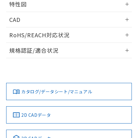
特性図
端子配置/内部接続
情報更新：2026/05/21
CAD
開閉容量
ログイン/会員登録いただくと、CADデータをダウンロー
RoHS/REACH対応状況
ドすることができます。
情報更新：2026/7/29
規格認証/適合状況
ログイン/会員登録
EU RoHS
注意事項・凡例
UL認証
CSA認証
CEマーキング
Yes
Yes
Yes
対応状況
対応予定月
※1
※2
ダウンロードデータをご利用いただく前に、以下を必ずお読
みください。
カタログ/データシート/マニュアル
対応済み
ソフトウェアの使用条件
LR型式承認
DNV型式承認
BV型式承認
KR型式承
（イギリス
（ノルウェー
（フランス
（韓国
船舶規格）
船舶規格）
船舶規格）
船舶規格
中国 RoHS
注意事項・凡例
2D CADデータ
No
No
No
No
中国 RoHS表
※1 ※2