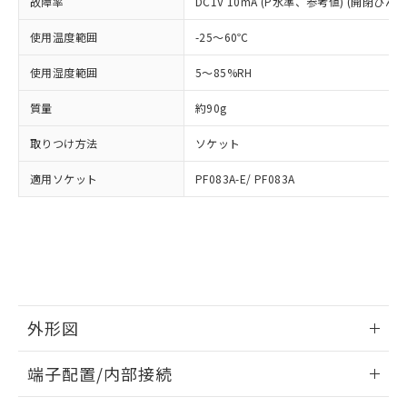
及ぼさない年数を意味します。
故障率
DC1V 10mA (P水準、参考値) (開閉ひん度3
り引きをいたしません。
メンバーズにご登録されている必要が
「－」：未確認です。当社販売部門へお問
あります。
使用温度範囲
-25～60℃
い合わせください。
お客様が当ウェブサイト上で当社にご
※3 非含有証明書ダウンロード
登録された部品リストについて、当社
使用湿度範囲
5～85%RH
および当社の共同利用者が、当社の製
下記の非含有証明書をダウンロードするこ
品・サービスに関するお客様との取
質量
約90g
とができます。
合意する
キャンセル
引・商談に必要な範囲で利用すること
をご了承ください。
取りつけ方法
ソケット
EU RoHS指令（10物質）の非含有証明書
※当社の共同利用者とは、
"個人情報
51物質の非含有証明書（当社基準）
適用ソケット
PF083A-E/ PF083A
の共同利用に関して"
の「1.共同利
※本証明書は発行日時点で非含有を証明す
用者の範囲」に記載されている法人を
るもので、過去に遡って非含有を証明する
指します。
ものではありません。
また、RoHS指令のフタル酸エステル類４
物質の対応では、対応完了までの期間は出
荷製品に未対応品が混在することから備考
欄に対応日を記載しておりました。
外形図
既に当社にて対応品への在庫切替を完了
していることから、特段のことがない限
情報更新：2026/05/21
り、2022年1月12日より割愛しておりま
端子配置/内部接続
す。
外形図
情報更新：2026/05/21