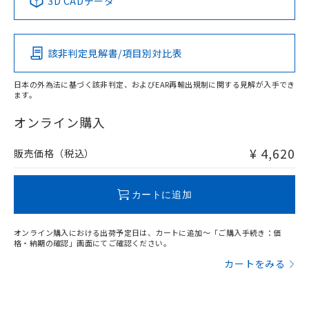
3D CADデータ
この製品の規格認証/適合状況ページへ
Pb
Hg
Cd
Cr(VI)
その他の認証はこちらのページからご検索ください
該非判定見解書/項目別対比表
O
O
O
O
日本の外為法に基づく該非判定、およびEAR再輸出規制に関する見解が入手でき
ます。
"対応済み"や非含有の記載がされた商品であっても、流通
在庫等で未対応品が混在する可能性があります。
オンライン購入
非含有品が必要な際は、弊社営業部門もしくは販売店へお
問い合わせください。
¥ 4,620
販売価格（税込）
この製品のRoHS/REACH対応状況ページへ
カートに追加
オンライン購入における出荷予定日は、カートに追加～「ご購入手続き：価
格・納期の確認」画面にてご確認ください。
カートをみる