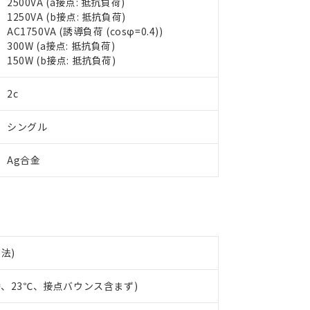
2500VA (a接点: 抵抗負荷)
1250VA (b接点: 抵抗負荷)
AC1750VA (誘導負荷 (cosφ=0.4))
 RoHS指令（10物質）の非含有に対応した製品が提供可能な商品です
300W (a接点: 抵抗負荷)
oHS指令（10物質）の非含有に対応した製品に切り替える予定のある
150W (b接点: 抵抗負荷)
 RoHS指令（10物質）の非含有に非対応の商品で、対応品を出す予
 RoHS指令（10物質）の非含有の対応状況を調査中または確認中の
2c
ンス料など無形物で、有害物質有無と関係のない商品です。
○×表
より、非含有部品としていたものが、含有品と判明した場合などやむ
シングル
みいただき、同意のうえご利用ください。
材料含有率が中国RoHSの基準値以下であることを示します。
材料含有率が中国RoHSの基準値を超えていることを示します。
、当社制御機器事業取扱商品の当社在庫状況および標準価格(税抜)
ら貴社製品のうち、外国為替および外国貿易法に定める商品（以下｢
質）：
Ag合金
す。当社販売部門へお問い合わせください。
 水銀(Hg) 1000ppm以下、 カドミウム(Cd) 100ppm以下、
たは国外への提供する場合は、日本国政府の輸出許可(または役務取
000ppm以下、ポリ臭化ビフェニル類(PBB) 1000ppm以下、ポリ臭化ジフェニルエーテル類(P
事業取扱商品の中には、本サービスの対象外となる商品もあること
手続きをとります。
キシル) (DEHP)(別名：DOP) 1000ppm以下、フタル酸ブチルベンジル（BBP） 100
(GB/T26572)：
以下、フタル酸ジイソブチル (DIBP) 1000ppm以下
び標準価格照会結果は、記載している更新日時点での社内データに
物を破棄する場合は、完全に破砕するなど、違法に輸出されないよ
(水銀) : 1000ppm、 Cd(カドミウム) : 100ppm、
業用監視および制御機器に対する適用除外項目は除く。
覧された時点での実際の在庫および標準価格とは異なる場合がある
1000ppm、 PBBs(ポリ臭化ビフェニル類) : 1000ppm、 PBDEs(ポリ臭化ジフェニルエーテル類
物質については閾値を超える意図的な使用がないことを確認しています。
上の在庫あり
 1000ppm、 DIBP(フタル酸ジイソブチル) : 1000ppm、 BBP(フタル酸ブチルベンジル) :
品を、核兵器、ミサイル、化学兵器、生物兵器またはその他武器並
チルヘキシル)) : 1000ppm
況および標準価格はお客様のお取引先、またはお客様担当のオムロ
用いたしません。
下法)
ご相談ください。
は満たないが在庫あり
製品を第三者に販売する場合は、上記1、2および3の内容を当該第
機器販売店や当社販売拠点は「
販売ネットワーク
」をご確認くだ
販売先および販売に係わる関係者が違法に輸出するおそれがある場
用期限
時、23℃、接点バウンス含まず)
び標準価格結果を当社の事前の承諾なく第三者に漏洩または開示し
え状況などにより、予定月が前後することがあります。
(最新の在庫状況については、お客様のお取引先、またはお客様担当
（10物質）のすべてが基準値以下であることを示します。
店・当社販売員にご確認ください)