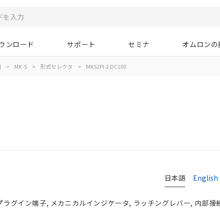
ウンロード
サポート
セミナ
オムロンの
用
>
MK-S
>
形式セレクタ
>
MKS2PI-2 DC100
日本語
English
 プラグイン端子, メカニカルインジケータ, ラッチングレバー, 内部接