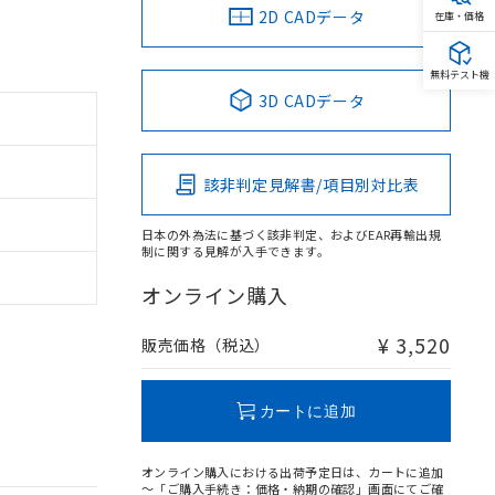
2D CADデータ
在庫・価格
無料テスト機
3D CADデータ
該非判定見解書/項目別対比表
日本の外為法に基づく該非判定、およびEAR再輸出規
制に関する見解が入手できます。
オンライン購入
¥ 3,520
販売価格（税込）
カートに追加
オンライン購入における出荷予定日は、カートに追加
～「ご購入手続き：価格・納期の確認」画面にてご確