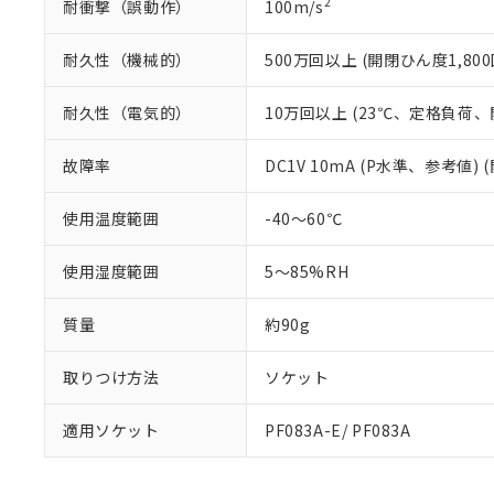
2
耐衝撃（誤動作）
100m/s
耐久性（機械的）
500万回以上 (開閉ひん度1,800
耐久性（電気的）
10万回以上 (23℃、定格負荷、開
故障率
DC1V 10mA (P水準、参考値) 
使用温度範囲
-40～60℃
使用湿度範囲
5～85%RH
質量
約90g
取りつけ方法
ソケット
適用ソケット
PF083A-E/ PF083A