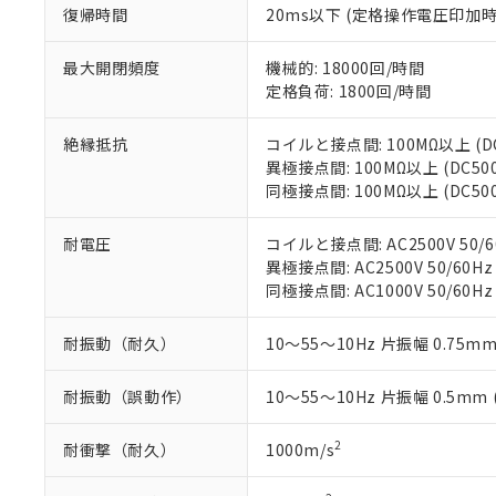
マイパーツ機
復帰時間
20ms以下 (定格操作電圧印加
「10」：通常の
ている必要が
味します。
空
受注生産
お客様が当ウ
※3 非含有証明
「－」：未確認で
最大開閉頻度
機械的: 18000回/時間
白
が、当社の製
定格負荷: 1800回/時間
さい。
下記の非含有証明
※当社の共同
絶縁抵抗
コイルと接点間: 100MΩ以上 (
いる法人を指
EU RoHS指令（
異極接点間: 100MΩ以上 (DC5
51物質の非含有証
同極接点間: 100MΩ以上 (DC5
※本証明書は発行
また、RoHS指
耐電圧
コイルと接点間: AC2500V 50/6
混在することから
異極接点間: AC2500V 50/60Hz
既に当社にて対応
同極接点間: AC1000V 50/60Hz
り割愛しておりま
耐振動（耐久）
10～55～10Hz 片振幅 0.75mm
耐振動（誤動作）
10～55～10Hz 片振幅 0.5mm
2
耐衝撃（耐久）
1000m/s