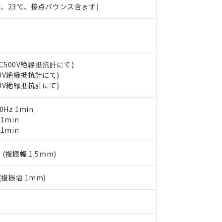
能（部品リスト作成サービス）をご利用いただくには、I-Webメン
時、23℃、接点バウンス含まず)
使用状況下において有害物質が外部に漏えいし、環境に深刻な影響を
あります。
機種、また在庫状況の情報を公開していない機種
ェブサイト上で当社にご登録された部品リストについて、当社およ
書ダウンロード
す。当社販売部門へお問い合わせください。
品・サービスに関するお客様との取引・商談に必要な範囲で利用す
合意する
キャンセル
書をダウンロードすることができます。
利用者とは、
"個人情報の共同利用に関して"
の「1.共同利用者の
DC500V絶縁抵抗計にて)
します。
10物質）の非含有証明書
00V絶縁抵抗計にて)
明書（当社基準）
00V絶縁抵抗計にて)
日時点で非含有を証明するもので、過去に遡って非含有を証明するも
令のフタル酸エステル類４物質の対応では、対応完了までの期間は出
0Hz 1min
備考欄に対応日を記載しておりました。
 1min
品への在庫切替を完了していることから、特段のことがない限り、20
 1min
す。
 (複振幅 1.5mm)
 (複振幅 1mm)