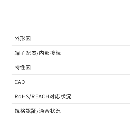
外形図
端子配置/内部接続
外形図
特性図
端子配置/内部接続
CAD
開閉容量
ログイン/会員登録いただくと、CADデータをダウンロ
RoHS/REACH対応状況
規格認証/適合状況
MKS2PI-2 DC100のRoHS対応状況については、営業部
UL認証
CSA認証
CEマーキング