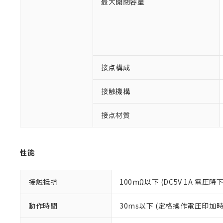
最大開閉容量
※1 対応状況
対応済み：EU
対応予定：EU R
対応予定なし：EU
調査・確認中：EU
ご利用条件
接点構成
非該当品：ライセ
※1 中国RoHS
仕入先様の事情に
接触機構
があります。
以下の条件をお読
「○」：最大均質
「×」：最大均質
本サービスは
当社は、これ
*EU RoHS指令（10物
接点材質
「－」：未確認で
鉛(Pb) 1000ppm以下、
くものです。
う）を輸出ま
記
説明
六価クロム(Cr(Ⅵ)) 1
当社制御機器
などの必要な
フタル酸ビス(2-エチルヘ
号
*中国RoHS10物質の基準値 
ル（DBP） 1000ppm
在庫状況およ
当社は規制貨
Pb(鉛) :1000ppm、 Hg
但し、RoHS指令で産
性能
のであり、閲
ます。
Cr(Ⅵ)(六価クロム) : 
フタル酸エステル類の４
○
一定数以
DBP(フタル酸ジブチル) :
い。
当社は貴社製
DEHP(フタル酸ビス(2-エ
正式な納期状
置等に一切使
接触抵抗
100mΩ以下 (DC5V 1A 電圧降
当社販売員に
※2 対応予定月
△
一定数に
当社は、貴社
オムロン制御
また当社は、
※2 環境保護使
動作時間
30ms以下 (定格操作電圧印加
在庫状況およ
部品在庫の切り替
たしません。
－
在庫なし
す。
「ｅ」：有害物質
機器販売