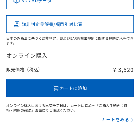
3D CADデータ
この製品の規格認証/適合状況ページへ
Pb
Hg
Cd
Cr(VI)
その他の認証はこちらのページからご検索ください
該非判定見解書/項目別対比表
O
O
O
O
日本の外為法に基づく該非判定、およびEAR再輸出規制に関する見解が入手でき
ます。
"対応済み"や非含有の記載がされた商品であっても、流通
在庫等で未対応品が混在する可能性があります。
オンライン購入
非含有品が必要な際は、弊社営業部門もしくは販売店へお
問い合わせください。
¥ 3,520
販売価格（税込）
この製品のRoHS/REACH対応状況ページへ
カートに追加
オンライン購入における出荷予定日は、カートに追加～「ご購入手続き：価
格・納期の確認」画面にてご確認ください。
カートをみる