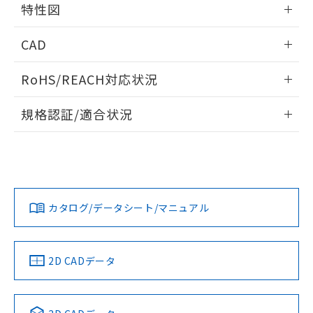
特性図
端子配置/内部接続
情報更新：2026/05/21
CAD
開閉容量
ログイン/会員登録いただくと、CADデータをダウンロー
RoHS/REACH対応状況
ドすることができます。
情報更新：2026/7/29
規格認証/適合状況
ログイン/会員登録
EU RoHS
注意事項・凡例
UL認証
CSA認証
CEマーキング
Yes
Yes
Yes
対応状況
対応予定月
※1
※2
ダウンロードデータをご利用いただく前に、以下を必ずお読
みください。
カタログ/データシート/マニュアル
対応済み
ソフトウェアの使用条件
LR型式承認
DNV型式承認
BV型式承認
KR型式承
（イギリス
（ノルウェー
（フランス
（韓国
船舶規格）
船舶規格）
船舶規格）
船舶規格
中国 RoHS
注意事項・凡例
2D CADデータ
No
No
No
No
中国 RoHS表
※1 ※2