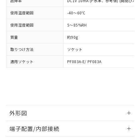
及ぼさない年数を意味します。
故障率
DC1V 10mA (P水準、参考値) (開閉ひん度3
り引きをいたしません。
メンバーズにご登録されている必要が
「－」：未確認です。当社販売部門へお問
あります。
使用温度範囲
-40～60℃
い合わせください。
お客様が当ウェブサイト上で当社にご
※3 非含有証明書ダウンロード
登録された部品リストについて、当社
使用湿度範囲
5～85%RH
および当社の共同利用者が、当社の製
下記の非含有証明書をダウンロードするこ
品・サービスに関するお客様との取
質量
約90g
とができます。
合意する
キャンセル
引・商談に必要な範囲で利用すること
をご了承ください。
取りつけ方法
ソケット
EU RoHS指令（10物質）の非含有証明書
※当社の共同利用者とは、
"個人情報
51物質の非含有証明書（当社基準）
適用ソケット
PF083A-E/ PF083A
の共同利用に関して"
の「1.共同利
※本証明書は発行日時点で非含有を証明す
用者の範囲」に記載されている法人を
るもので、過去に遡って非含有を証明する
指します。
ものではありません。
また、RoHS指令のフタル酸エステル類４
物質の対応では、対応完了までの期間は出
荷製品に未対応品が混在することから備考
欄に対応日を記載しておりました。
外形図
既に当社にて対応品への在庫切替を完了
していることから、特段のことがない限
情報更新：2026/05/21
り、2022年1月12日より割愛しておりま
端子配置/内部接続
す。
外形図
情報更新：2026/05/21