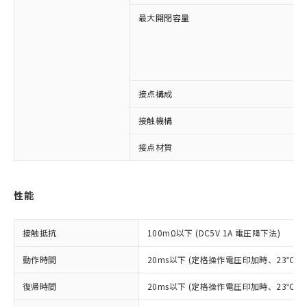
最大開閉容量
接点構成
※1 対応状況
接触機構
対応済み：EU RoHS指令（10物質）の
非含有に対応した製品が提供可能な商品で
接点材質
す。
対応予定：EU RoHS指令（10物質）の非含
ご利用条件
有に対応した製品に切り替える予定のある
性能
商品です。
対応予定なし：EU RoHS指令（10物質）の
以下の条件をお読みいただき、同意のうえ
非含有に非対応の商品で、対応品を出す予
接触抵抗
100mΩ以下 (DC5V 1A 電圧降下法)
ご利用ください。
定はありません。
調査・確認中：EU RoHS指令（10物質）の
動作時間
20ms以下 (定格操作電圧印加時、23℃
本サービスは、当社制御機器事業取扱
※1 中国RoHS○×表
非含有の対応状況を調査中または確認中の
商品の当社在庫状況および標準価格
商品です。
復帰時間
20ms以下 (定格操作電圧印加時、23℃
(税抜)を提供させていただくもので
「○」：最大均質材料含有率が中国RoHSの
非該当品：ライセンス料など無形物で、有
す。