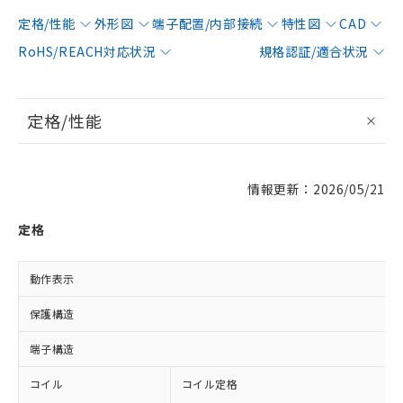
定格/性能
外形図
端子配置/内部接続
特性図
CAD
RoHS/REACH対応状況
規格認証/適合状況
定格/性能
情報更新：2026/05/21
定格
動作表示
保護構造
端子構造
コイル
コイル定格