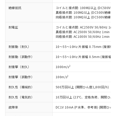
当社制御機器事業取扱商品の中には、
「×」：最大均質材料含有率が中国RoHSの
仕入先様の事情により、非含有部品として
本サービスの対象外となる商品もある
基準値を超えていることを示します。
絶縁抵抗
コイルと接点間: 100MΩ以上 (DC500V
いたものが、含有品と判明した場合などや
当社は、これら貴社製品のうち、外国
ことをご了承ください。
異極接点間: 100MΩ以上 (DC500V絶縁抵
「－」：未確認です。当社販売部門へお問
むを得ず変更することがあります。
為替および外国貿易法に定める商品
在庫状況および標準価格照会結果は、
同極接点間: 100MΩ以上 (DC500V絶縁抵
い合わせください。
（以下｢規制貨物等」という）を輸出
記載している更新日時点での社内デー
*EU RoHS指令（10物質）：
または国外への提供する場合は、日本
記
タに基づき作成されるものであり、閲
説明
耐電圧
コイルと接点間: AC2500V 50/60Hz 1mi
鉛(Pb) 1000ppm以下、 水銀(Hg) 1000ppm以下、 カド
*中国RoHS10物質の基準値 (GB/T26572)：
国政府の輸出許可(または役務取引許
異極接点間: AC2500V 50/60Hz 1min
号
覧された時点での実際の在庫および標
ミウム(Cd) 100ppm以下、
Pb(鉛) :1000ppm、 Hg(水銀) : 1000ppm、 Cd(カドミウ
可)を取得するなどの必要な手続きを
六価クロム(Cr(Ⅵ)) 1000ppm以下、ポリ臭化ビフェニル
同極接点間: AC1000V 50/60Hz 1min
ム) : 100ppm、
準価格とは異なる場合があることをご
類(PBB) 1000ppm以下、ポリ臭化ジフェニルエーテル類
Cr(Ⅵ)(六価クロム) : 1000ppm、 PBBs(ポリ臭化ビフェ
とります。
了承ください。
(PBDE) 1000ppm以下、フタル酸ビス(2-エチルヘキシ
○
一定数以上の在庫あり
ニル類) : 1000ppm、 PBDEs(ポリ臭化ジフェニルエーテ
耐振動（耐久）
10～55～10Hz 片振幅 0.75mm (複振幅 1
当社は規制貨物を破棄する場合は、完
ル) (DEHP)(別名：DOP) 1000ppm以下、フタル酸ブチ
正式な納期状況および標準価格はお客
ル類) : 1000ppm、
ルベンジル（BBP） 1000ppm以下、フタル酸ジブチル
全に破砕するなど、違法に輸出されな
DBP(フタル酸ジブチル) : 1000ppm、 DIBP(フタル酸ジ
様のお取引先、またはお客様担当のオ
（DBP） 1000ppm以下、フタル酸ジイソブチル
耐振動（誤動作）
イソブチル) : 1000ppm、 BBP(フタル酸ブチルベンジ
10～55～10Hz 片振幅 0.5mm (複振幅 1
△
一定数には満たないが在庫あり
いよう必要な手段を講じます。
ムロン制御機器販売店・当社販売員に
(DIBP) 1000ppm以下
ル) : 1000ppm、
当社は貴社製品を、核兵器、ミサイ
但し、RoHS指令で産業用監視および制御機器に対する
DEHP(フタル酸ビス(2-エチルヘキシル)) : 1000ppm
ご相談ください。
2
耐衝撃（耐久）
1000m/s
適用除外項目は除く。
ル、化学兵器、生物兵器またはその他
－
在庫なし(最新の在庫状況につ
オムロン制御機器販売店や当社販売拠
フタル酸エステル類の４物質については閾値を超える意
武器並びにこれらの製造装置等に一切
いては、お客様のお取引先、ま
図的な使用がないことを確認しています。
点は「
販売ネットワーク
」をご確認
2
耐衝撃（誤動作）
100m/s
※2 環境保護使用期限
使用いたしません。
たはお客様担当のオムロン制御
ください。
当社は、貴社製品を第三者に販売する
機器販売店・当社販売員にご確
在庫状況および標準価格結果を当社の
耐久性（機械的）
500万回以上 (開閉ひん度1,800回/h)
※2 対応予定月
「ｅ」：有害物質（10物質）のすべてが基
場合は、上記1、2および3の内容を当
認ください)
事前の承諾なく第三者に漏洩または開
準値以下であることを示します。
該第三者に通知します。また当社は、
耐久性（電気的）
10万回以上 (23℃、定格負荷、開閉ひん度1,
示しないようお願いします。
部品在庫の切り替え状況などにより、予定
「10」：通常の使用状況下において有害物
販売先および販売に係わる関係者が違
マイパーツ機能（部品リスト作成サー
空
受注生産機種、また在庫状況の
月が前後することがあります。
質が外部に漏えいし、環境に深刻な影響を
法に輸出するおそれがある場合は、取
故障率
DC1V 10mA (P水準、参考値) (開閉ひん度3
ビス）をご利用いただくには、I-Web
白
情報を公開していない機種
及ぼさない年数を意味します。
り引きをいたしません。
メンバーズにご登録されている必要が