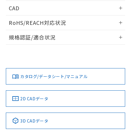
端子配置/内部接続
情報更新：2026/05/21
CAD
開閉容量
ログイン/会員登録いただくと、CADデータをダウンロー
RoHS/REACH対応状況
ドすることができます。
情報更新：2026/7/29
規格認証/適合状況
ログイン/会員登録
EU RoHS
注意事項・凡例
UL認証
CSA認証
CEマーキング
Yes
Yes
Yes
対応状況
対応予定月
※1
※2
ダウンロードデータをご利用いただく前に、以下を必ずお読
みください。
カタログ/データシート/マニュアル
対応済み
ソフトウェアの使用条件
LR型式承認
DNV型式承認
BV型式承認
KR型式承
（イギリス
（ノルウェー
（フランス
（韓国
船舶規格）
船舶規格）
船舶規格）
船舶規格
中国 RoHS
注意事項・凡例
2D CADデータ
No
No
No
No
中国 RoHS表
※1 ※2
3D CADデータ
この製品の規格認証/適合状況ページへ
Pb
Hg
Cd
Cr(VI)