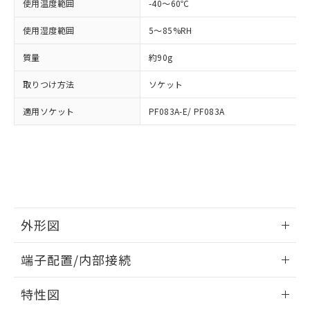
「－」：未確認です。当社販売部門へお問
使用温度範囲
-40～60℃
あります。
い合わせください。
お客様が当ウェブサイト上で当社にご
使用湿度範囲
5～85%RH
※3 非含有証明書ダウンロード
登録された部品リストについて、当社
および当社の共同利用者が、当社の製
質量
約90g
下記の非含有証明書をダウンロードするこ
品・サービスに関するお客様との取
とができます。
合意する
キャンセル
引・商談に必要な範囲で利用すること
取りつけ方法
ソケット
をご了承ください。
EU RoHS指令（10物質）の非含有証明書
※当社の共同利用者とは、
"個人情報
適用ソケット
PF083A-E/ PF083A
51物質の非含有証明書（当社基準）
の共同利用に関して"
の「1.共同利
※本証明書は発行日時点で非含有を証明す
用者の範囲」に記載されている法人を
るもので、過去に遡って非含有を証明する
指します。
ものではありません。
また、RoHS指令のフタル酸エステル類４
物質の対応では、対応完了までの期間は出
荷製品に未対応品が混在することから備考
欄に対応日を記載しておりました。
外形図
既に当社にて対応品への在庫切替を完了
情報更新：2026/05/21
していることから、特段のことがない限
端子配置/内部接続
り、2022年1月12日より割愛しておりま
す。
外形図
情報更新：2026/05/21
特性図