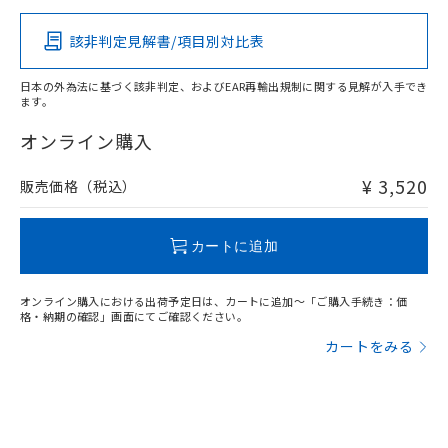
その他の認証はこちらのページからご検索ください
該非判定見解書/項目別対比表
O
O
O
O
日本の外為法に基づく該非判定、およびEAR再輸出規制に関する見解が入手でき
ます。
"対応済み"や非含有の記載がされた商品であっても、流通
在庫等で未対応品が混在する可能性があります。
オンライン購入
非含有品が必要な際は、弊社営業部門もしくは販売店へお
問い合わせください。
¥ 3,520
販売価格（税込）
この製品のRoHS/REACH対応状況ページへ
カートに追加
オンライン購入における出荷予定日は、カートに追加～「ご購入手続き：価
格・納期の確認」画面にてご確認ください。
カートをみる