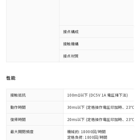
接点構成
※1 対応状況
接触機構
対応済み：EU RoHS指令（10物質）の
接点材質
非含有に対応した製品が提供可能な商品で
す。
対応予定：EU RoHS指令（10物質）の非含
ご利用条件
性能
有に対応した製品に切り替える予定のある
商品です。
対応予定なし：EU RoHS指令（10物質）の
接触抵抗
100mΩ以下 (DC5V 1A 電圧降下法)
以下の条件をお読みいただき、同意のうえ
非含有に非対応の商品で、対応品を出す予
ご利用ください。
定はありません。
動作時間
30ms以下 (定格操作電圧印加時、23℃
調査・確認中：EU RoHS指令（10物質）の
本サービスは、当社制御機器事業取扱
※1 中国RoHS○×表
非含有の対応状況を調査中または確認中の
復帰時間
20ms以下 (定格操作電圧印加時、23℃
商品の当社在庫状況および標準価格
商品です。
(税抜)を提供させていただくもので
「○」：最大均質材料含有率が中国RoHSの
非該当品：ライセンス料など無形物で、有
最大開閉頻度
機械的: 18000回/時間
す。
基準値以下であることを示します。
害物質有無と関係のない商品です。
定格負荷: 1800回/時間