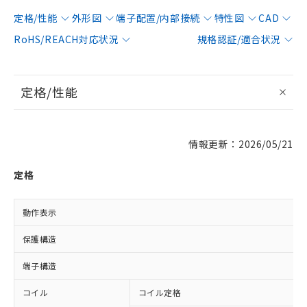
定格/性能
外形図
端子配置/内部接続
特性図
CAD
RoHS/REACH対応状況
規格認証/適合状況
定格/性能
情報更新：2026/05/21
定格
動作表示
保護構造
端子構造
コイル
コイル定格