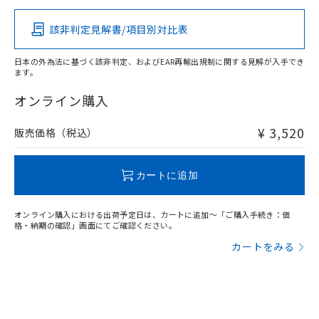
その他の認証はこちらのページからご検索ください
該非判定見解書/項目別対比表
O
O
O
O
日本の外為法に基づく該非判定、およびEAR再輸出規制に関する見解が入手でき
ます。
"対応済み"や非含有の記載がされた商品であっても、流通
在庫等で未対応品が混在する可能性があります。
オンライン購入
非含有品が必要な際は、弊社営業部門もしくは販売店へお
問い合わせください。
¥ 3,520
販売価格（税込）
この製品のRoHS/REACH対応状況ページへ
カートに追加
オンライン購入における出荷予定日は、カートに追加～「ご購入手続き：価
格・納期の確認」画面にてご確認ください。
カートをみる