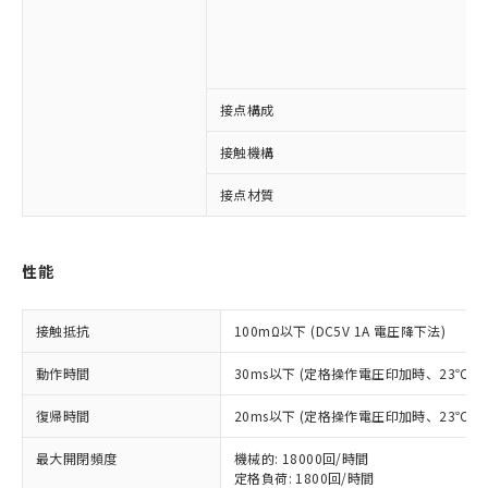
接点構成
※1 対応状況
接触機構
対応済み：EU RoHS指令（10物質）の
接点材質
非含有に対応した製品が提供可能な商品で
す。
対応予定：EU RoHS指令（10物質）の非含
ご利用条件
性能
有に対応した製品に切り替える予定のある
商品です。
対応予定なし：EU RoHS指令（10物質）の
接触抵抗
100mΩ以下 (DC5V 1A 電圧降下法)
以下の条件をお読みいただき、同意のうえ
非含有に非対応の商品で、対応品を出す予
ご利用ください。
定はありません。
動作時間
30ms以下 (定格操作電圧印加時、23℃
調査・確認中：EU RoHS指令（10物質）の
本サービスは、当社制御機器事業取扱
※1 中国RoHS○×表
非含有の対応状況を調査中または確認中の
復帰時間
20ms以下 (定格操作電圧印加時、23℃
商品の当社在庫状況および標準価格
商品です。
(税抜)を提供させていただくもので
「○」：最大均質材料含有率が中国RoHSの
非該当品：ライセンス料など無形物で、有
最大開閉頻度
機械的: 18000回/時間
す。
基準値以下であることを示します。
害物質有無と関係のない商品です。
定格負荷: 1800回/時間