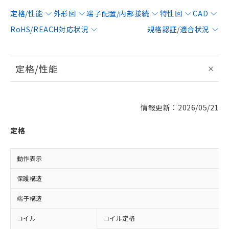
定格/性能
外形図
端子配置/内部接続
特性図
CAD
RoHS/REACH対応状況
規格認証/適合状況
定格/性能
情報更新：2026/05/21
定格
動作表示
保護構造
端子構造
コイル
コイル定格