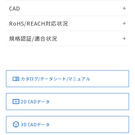
端子配置/内部接続
情報更新：2026/05/21
CAD
開閉容量
ログイン/会員登録いただくと、CADデータをダウンロー
RoHS/REACH対応状況
ドすることができます。
情報更新：2026/7/29
規格認証/適合状況
ログイン/会員登録
EU RoHS
注意事項・凡例
UL認証
CSA認証
CEマーキング
Yes
Yes
Yes
対応状況
対応予定月
※1
※2
ダウンロードデータをご利用いただく前に、以下を必ずお読
みください。
カタログ/データシート/マニュアル
対応済み
ソフトウェアの使用条件
LR型式承認
DNV型式承認
BV型式承認
KR型式承
（イギリス
（ノルウェー
（フランス
（韓国
船舶規格）
船舶規格）
船舶規格）
船舶規格
中国 RoHS
注意事項・凡例
2D CADデータ
No
No
No
No
中国 RoHS表
※1 ※2
3D CADデータ
この製品の規格認証/適合状況ページへ
Pb
Hg
Cd
Cr(VI)