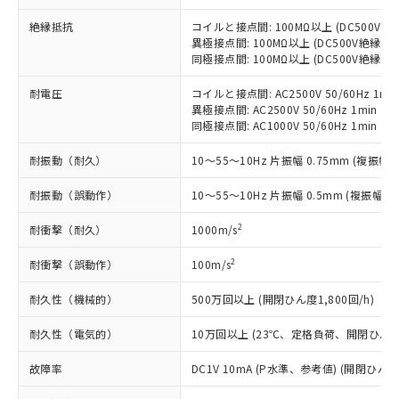
当社制御機器事業取扱商品の中には、
「×」：最大均質材料含有率が中国RoHSの
仕入先様の事情により、非含有部品として
本サービスの対象外となる商品もある
基準値を超えていることを示します。
絶縁抵抗
コイルと接点間: 100MΩ以上 (DC500V
いたものが、含有品と判明した場合などや
当社は、これら貴社製品のうち、外国
ことをご了承ください。
異極接点間: 100MΩ以上 (DC500V絶縁抵
「－」：未確認です。当社販売部門へお問
むを得ず変更することがあります。
為替および外国貿易法に定める商品
在庫状況および標準価格照会結果は、
同極接点間: 100MΩ以上 (DC500V絶縁抵
い合わせください。
（以下｢規制貨物等」という）を輸出
記載している更新日時点での社内デー
*EU RoHS指令（10物質）：
または国外への提供する場合は、日本
記
タに基づき作成されるものであり、閲
説明
耐電圧
コイルと接点間: AC2500V 50/60Hz 1mi
鉛(Pb) 1000ppm以下、 水銀(Hg) 1000ppm以下、 カド
*中国RoHS10物質の基準値 (GB/T26572)：
国政府の輸出許可(または役務取引許
異極接点間: AC2500V 50/60Hz 1min
号
覧された時点での実際の在庫および標
ミウム(Cd) 100ppm以下、
Pb(鉛) :1000ppm、 Hg(水銀) : 1000ppm、 Cd(カドミウ
可)を取得するなどの必要な手続きを
六価クロム(Cr(Ⅵ)) 1000ppm以下、ポリ臭化ビフェニル
同極接点間: AC1000V 50/60Hz 1min
ム) : 100ppm、
準価格とは異なる場合があることをご
類(PBB) 1000ppm以下、ポリ臭化ジフェニルエーテル類
Cr(Ⅵ)(六価クロム) : 1000ppm、 PBBs(ポリ臭化ビフェ
とります。
了承ください。
(PBDE) 1000ppm以下、フタル酸ビス(2-エチルヘキシ
○
一定数以上の在庫あり
ニル類) : 1000ppm、 PBDEs(ポリ臭化ジフェニルエーテ
耐振動（耐久）
10～55～10Hz 片振幅 0.75mm (複振幅 1
当社は規制貨物を破棄する場合は、完
ル) (DEHP)(別名：DOP) 1000ppm以下、フタル酸ブチ
正式な納期状況および標準価格はお客
ル類) : 1000ppm、
ルベンジル（BBP） 1000ppm以下、フタル酸ジブチル
全に破砕するなど、違法に輸出されな
DBP(フタル酸ジブチル) : 1000ppm、 DIBP(フタル酸ジ
様のお取引先、またはお客様担当のオ
（DBP） 1000ppm以下、フタル酸ジイソブチル
耐振動（誤動作）
イソブチル) : 1000ppm、 BBP(フタル酸ブチルベンジ
10～55～10Hz 片振幅 0.5mm (複振幅 1
△
一定数には満たないが在庫あり
いよう必要な手段を講じます。
ムロン制御機器販売店・当社販売員に
(DIBP) 1000ppm以下
ル) : 1000ppm、
当社は貴社製品を、核兵器、ミサイ
但し、RoHS指令で産業用監視および制御機器に対する
DEHP(フタル酸ビス(2-エチルヘキシル)) : 1000ppm
ご相談ください。
2
耐衝撃（耐久）
1000m/s
適用除外項目は除く。
ル、化学兵器、生物兵器またはその他
－
在庫なし(最新の在庫状況につ
オムロン制御機器販売店や当社販売拠
フタル酸エステル類の４物質については閾値を超える意
武器並びにこれらの製造装置等に一切
いては、お客様のお取引先、ま
図的な使用がないことを確認しています。
点は「
販売ネットワーク
」をご確認
2
耐衝撃（誤動作）
100m/s
※2 環境保護使用期限
使用いたしません。
たはお客様担当のオムロン制御
ください。
当社は、貴社製品を第三者に販売する
機器販売店・当社販売員にご確
在庫状況および標準価格結果を当社の
耐久性（機械的）
500万回以上 (開閉ひん度1,800回/h)
※2 対応予定月
「ｅ」：有害物質（10物質）のすべてが基
場合は、上記1、2および3の内容を当
認ください)
事前の承諾なく第三者に漏洩または開
準値以下であることを示します。
該第三者に通知します。また当社は、
耐久性（電気的）
10万回以上 (23℃、定格負荷、開閉ひん度1,
示しないようお願いします。
部品在庫の切り替え状況などにより、予定
「10」：通常の使用状況下において有害物
販売先および販売に係わる関係者が違
マイパーツ機能（部品リスト作成サー
空
受注生産機種、また在庫状況の
月が前後することがあります。
質が外部に漏えいし、環境に深刻な影響を
法に輸出するおそれがある場合は、取
故障率
DC1V 10mA (P水準、参考値) (開閉ひん度3
ビス）をご利用いただくには、I-Web
白
情報を公開していない機種
及ぼさない年数を意味します。
り引きをいたしません。
メンバーズにご登録されている必要が