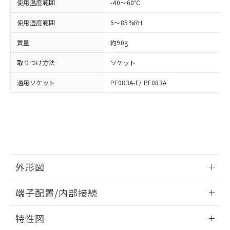
「－」：未確認です。当社販売部門へお問
使用温度範囲
-40～60℃
あります。
い合わせください。
お客様が当ウェブサイト上で当社にご
使用湿度範囲
5～85%RH
※3 非含有証明書ダウンロード
登録された部品リストについて、当社
および当社の共同利用者が、当社の製
質量
約90g
下記の非含有証明書をダウンロードするこ
品・サービスに関するお客様との取
とができます。
合意する
キャンセル
引・商談に必要な範囲で利用すること
取りつけ方法
ソケット
をご了承ください。
EU RoHS指令（10物質）の非含有証明書
※当社の共同利用者とは、
"個人情報
適用ソケット
PF083A-E/ PF083A
51物質の非含有証明書（当社基準）
の共同利用に関して"
の「1.共同利
※本証明書は発行日時点で非含有を証明す
用者の範囲」に記載されている法人を
るもので、過去に遡って非含有を証明する
指します。
ものではありません。
また、RoHS指令のフタル酸エステル類４
物質の対応では、対応完了までの期間は出
荷製品に未対応品が混在することから備考
欄に対応日を記載しておりました。
外形図
既に当社にて対応品への在庫切替を完了
情報更新：2026/05/21
していることから、特段のことがない限
端子配置/内部接続
り、2022年1月12日より割愛しておりま
す。
外形図
情報更新：2026/05/21
特性図