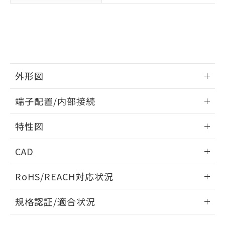
下記の非含有証明書をダウンロードするこ
品・サービスに関するお客様との取
とができます。
合意する
キャンセル
引・商談に必要な範囲で利用すること
をご了承ください。
EU RoHS指令（10物質）の非含有証明書
※当社の共同利用者とは、
"個人情報
51物質の非含有証明書（当社基準）
の共同利用に関して"
の「1.共同利
※本証明書は発行日時点で非含有を証明す
用者の範囲」に記載されている法人を
るもので、過去に遡って非含有を証明する
指します。
外形図
ものではありません。
また、RoHS指令のフタル酸エステル類４
情報更新：2025/03/17
物質の対応では、対応完了までの期間は出
端子配置/内部接続
荷製品に未対応品が混在することから備考
外形図
欄に対応日を記載しておりました。
情報更新：2025/03/17
特性図
既に当社にて対応品への在庫切替を完了
していることから、特段のことがない限
端子配置/内部接続
情報更新：2025/03/17
り、2022年1月12日より割愛しておりま
CAD
す。
電気的寿命曲線
ログイン/会員登録いただくと、CADデータをダウンロー
RoHS/REACH対応状況
ドすることができます。
情報更新：2026/7/29
規格認証/適合状況
ログイン/会員登録
EU RoHS
注意事項・凡例
UL認証
CSA認証
CEマーキング