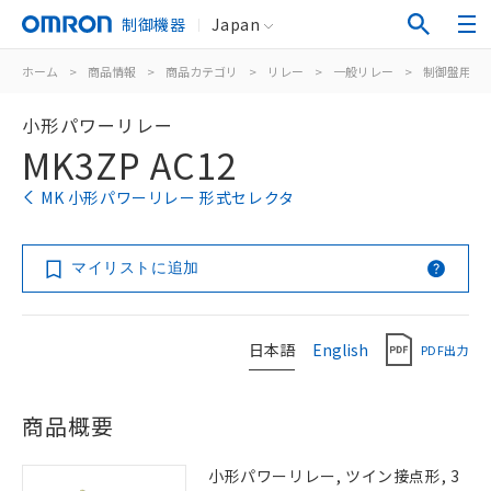
制御機器
Japan
ホーム
>
商品情報
>
商品カテゴリ
>
リレー
>
一般リレー
>
制御盤用
>
小形パワーリレー
MK3ZP AC12
MK 小形パワーリレー 形式セレクタ
マイリストに追加
日本語
English
PDF出力
商品概要
小形パワーリレー, ツイン接点形, 3