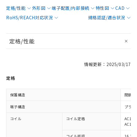
定格/性能
外形図
端子配置/内部接続
特性図
CAD
RoHS/REACH対応状況
規格認証/適合状況
定格/性能
情報更新：2025/03/17
定格
保護構造
閉鎖型
端子構造
プラグ
コイル
コイル定格
AC12V
AC12V
コイル抵抗
16.2Ω