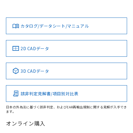
No
No
No
対応状況
対応予定月
※1
※2
ダウンロードデータをご利用いただく前に、以下を必ずお読
みください。
カタログ/データシート/マニュアル
対応済み
ソフトウェアの使用条件
LR型式承認
DNV型式承認
BV型式承認
KR型式承
（イギリス
（ノルウェー
（フランス
（韓国
船舶規格）
船舶規格）
船舶規格）
船舶規格
中国 RoHS
注意事項・凡例
2D CADデータ
Yes
No
No
No
中国 RoHS表
※1 ※2
3D CADデータ
この製品の規格認証/適合状況ページへ
Pb
Hg
Cd
Cr(VI)
その他の認証はこちらのページからご検索ください
該非判定見解書/項目別対比表
O
O
O
O
日本の外為法に基づく該非判定、およびEAR再輸出規制に関する見解が入手でき
ます。
"対応済み"や非含有の記載がされた商品であっても、流通
在庫等で未対応品が混在する可能性があります。
オンライン購入
非含有品が必要な際は、弊社営業部門もしくは販売店へお