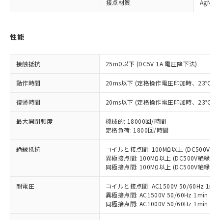
接点材質
AgNi
※1 対応状況
性能
対応済み：EU RoHS指令（10物質）の
非含有に対応した製品が提供可能な商品で
す。
接触抵抗
25mΩ以下 (DC5V 1A 電圧降下法)
対応予定：EU RoHS指令（10物質）の非含
ご利用条件
有に対応した製品に切り替える予定のある
動作時間
20ms以下 (定格操作電圧印加時、23℃
商品です。
対応予定なし：EU RoHS指令（10物質）の
復帰時間
20ms以下 (定格操作電圧印加時、23℃
以下の条件をお読みいただき、同意のうえ
非含有に非対応の商品で、対応品を出す予
ご利用ください。
定はありません。
最大開閉頻度
機械的: 18000回/時間
定格負荷: 1800回/時間
調査・確認中：EU RoHS指令（10物質）の
本サービスは、当社制御機器事業取扱
※1 中国RoHS○×表
非含有の対応状況を調査中または確認中の
商品の当社在庫状況および標準価格
絶縁抵抗
コイルと接点間: 100MΩ以上 (DC500V
商品です。
(税抜)を提供させていただくもので
異極接点間: 100MΩ以上 (DC500V絶縁抵
「○」：最大均質材料含有率が中国RoHSの
非該当品：ライセンス料など無形物で、有
す。
同極接点間: 100MΩ以上 (DC500V絶縁抵
基準値以下であることを示します。
害物質有無と関係のない商品です。
当社制御機器事業取扱商品の中には、
「×」：最大均質材料含有率が中国RoHSの
仕入先様の事情により、非含有部品として
耐電圧
コイルと接点間: AC1500V 50/60Hz 1mi
本サービスの対象外となる商品もある
基準値を超えていることを示します。
いたものが、含有品と判明した場合などや
当社は、これら貴社製品のうち、外国
異極接点間: AC1500V 50/60Hz 1min
ことをご了承ください。
「－」：未確認です。当社販売部門へお問
むを得ず変更することがあります。
同極接点間: AC1000V 50/60Hz 1min
為替および外国貿易法に定める商品
在庫状況および標準価格照会結果は、
い合わせください。
（以下｢規制貨物等」という）を輸出
記載している更新日時点での社内デー