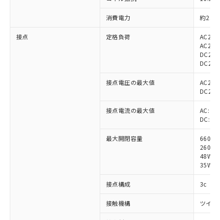
消費電力
約2.8V
接点
定格負荷
AC220
AC220
DC24V
DC24V
接点電圧の最大値
AC250
DC250
接点電流の最大値
AC: 3A
DC: 3A
最大開閉容量
660V
260VA
48W 
35W (
接点構成
3c
接触機構
ツイン