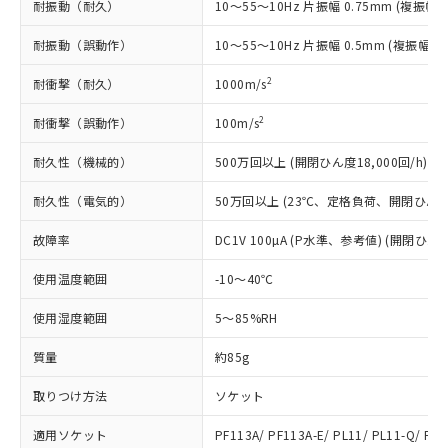
耐振動（耐久）
10～55～10Hz 片振幅 0.75mm (複振幅 1
*EU RoHS指令（10物質）：
または国外への提供する場合は、日本
記
タに基づき作成されるものであり、閲
説明
鉛(Pb) 1000ppm以下、 水銀(Hg) 1000ppm以下、 カド
*中国RoHS10物質の基準値 (GB/T26572)：
国政府の輸出許可(または役務取引許
号
覧された時点での実際の在庫および標
ミウム(Cd) 100ppm以下、
Pb(鉛) :1000ppm、 Hg(水銀) : 1000ppm、 Cd(カドミウ
耐振動（誤動作）
10～55～10Hz 片振幅 0.5mm (複振幅 1
可)を取得するなどの必要な手続きを
六価クロム(Cr(Ⅵ)) 1000ppm以下、ポリ臭化ビフェニル
ム) : 100ppm、
準価格とは異なる場合があることをご
類(PBB) 1000ppm以下、ポリ臭化ジフェニルエーテル類
Cr(Ⅵ)(六価クロム) : 1000ppm、 PBBs(ポリ臭化ビフェ
とります。
了承ください。
2
耐衝撃（耐久）
(PBDE) 1000ppm以下、フタル酸ビス(2-エチルヘキシ
1000m/s
○
一定数以上の在庫あり
ニル類) : 1000ppm、 PBDEs(ポリ臭化ジフェニルエーテ
当社は規制貨物を破棄する場合は、完
ル) (DEHP)(別名：DOP) 1000ppm以下、フタル酸ブチ
正式な納期状況および標準価格はお客
ル類) : 1000ppm、
ルベンジル（BBP） 1000ppm以下、フタル酸ジブチル
全に破砕するなど、違法に輸出されな
DBP(フタル酸ジブチル) : 1000ppm、 DIBP(フタル酸ジ
様のお取引先、またはお客様担当のオ
2
耐衝撃（誤動作）
100m/s
（DBP） 1000ppm以下、フタル酸ジイソブチル
イソブチル) : 1000ppm、 BBP(フタル酸ブチルベンジ
△
一定数には満たないが在庫あり
いよう必要な手段を講じます。
ムロン制御機器販売店・当社販売員に
(DIBP) 1000ppm以下
ル) : 1000ppm、
当社は貴社製品を、核兵器、ミサイ
但し、RoHS指令で産業用監視および制御機器に対する
耐久性（機械的）
DEHP(フタル酸ビス(2-エチルヘキシル)) : 1000ppm
500万回以上 (開閉ひん度18,000回/h)
ご相談ください。
適用除外項目は除く。
ル、化学兵器、生物兵器またはその他
－
在庫なし(最新の在庫状況につ
オムロン制御機器販売店や当社販売拠
フタル酸エステル類の４物質については閾値を超える意
武器並びにこれらの製造装置等に一切
耐久性（電気的）
50万回以上 (23℃、定格負荷、開閉ひん度1,
いては、お客様のお取引先、ま
図的な使用がないことを確認しています。
点は「
販売ネットワーク
」をご確認
※2 環境保護使用期限
使用いたしません。
たはお客様担当のオムロン制御
ください。
故障率
DC1V 100µA (P水準、参考値) (開閉ひん度
当社は、貴社製品を第三者に販売する
機器販売店・当社販売員にご確
在庫状況および標準価格結果を当社の
※2 対応予定月
「ｅ」：有害物質（10物質）のすべてが基
場合は、上記1、2および3の内容を当
認ください)
事前の承諾なく第三者に漏洩または開
使用温度範囲
-10～40℃
準値以下であることを示します。
該第三者に通知します。また当社は、
示しないようお願いします。
部品在庫の切り替え状況などにより、予定
「10」：通常の使用状況下において有害物
販売先および販売に係わる関係者が違
マイパーツ機能（部品リスト作成サー
空
受注生産機種、また在庫状況の
使用湿度範囲
5～85%RH
月が前後することがあります。
質が外部に漏えいし、環境に深刻な影響を
法に輸出するおそれがある場合は、取
ビス）をご利用いただくには、I-Web
白
情報を公開していない機種
及ぼさない年数を意味します。
り引きをいたしません。
メンバーズにご登録されている必要が
質量
約85g
「－」：未確認です。当社販売部門へお問
あります。
い合わせください。
お客様が当ウェブサイト上で当社にご
取りつけ方法
ソケット
※3 非含有証明書ダウンロード
登録された部品リストについて、当社
適用ソケット
PF113A/ PF113A-E/ PL11/ PL11-Q/ PLE
および当社の共同利用者が、当社の製