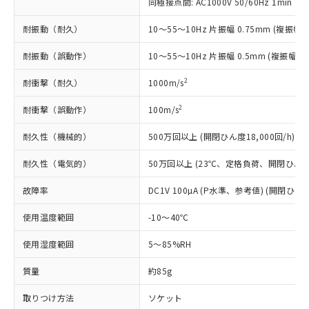
国政府の輸出許可(または役務取引許
同極接点間: AC1000V 50/60Hz 1min
号
覧された時点での実際の在庫および標
ミウム(Cd) 100ppm以下、
Pb(鉛) :1000ppm、 Hg(水銀) : 1000ppm、 Cd(カドミウ
可)を取得するなどの必要な手続きを
六価クロム(Cr(Ⅵ)) 1000ppm以下、ポリ臭化ビフェニル
ム) : 100ppm、
準価格とは異なる場合があることをご
類(PBB) 1000ppm以下、ポリ臭化ジフェニルエーテル類
Cr(Ⅵ)(六価クロム) : 1000ppm、 PBBs(ポリ臭化ビフェ
耐振動（耐久）
とります。
10～55～10Hz 片振幅 0.75mm (複振幅 1
了承ください。
(PBDE) 1000ppm以下、フタル酸ビス(2-エチルヘキシ
○
一定数以上の在庫あり
ニル類) : 1000ppm、 PBDEs(ポリ臭化ジフェニルエーテ
当社は規制貨物を破棄する場合は、完
ル) (DEHP)(別名：DOP) 1000ppm以下、フタル酸ブチ
正式な納期状況および標準価格はお客
ル類) : 1000ppm、
耐振動（誤動作）
10～55～10Hz 片振幅 0.5mm (複振幅 1
ルベンジル（BBP） 1000ppm以下、フタル酸ジブチル
全に破砕するなど、違法に輸出されな
DBP(フタル酸ジブチル) : 1000ppm、 DIBP(フタル酸ジ
様のお取引先、またはお客様担当のオ
（DBP） 1000ppm以下、フタル酸ジイソブチル
イソブチル) : 1000ppm、 BBP(フタル酸ブチルベンジ
△
一定数には満たないが在庫あり
いよう必要な手段を講じます。
ムロン制御機器販売店・当社販売員に
(DIBP) 1000ppm以下
ル) : 1000ppm、
2
耐衝撃（耐久）
1000m/s
当社は貴社製品を、核兵器、ミサイ
但し、RoHS指令で産業用監視および制御機器に対する
DEHP(フタル酸ビス(2-エチルヘキシル)) : 1000ppm
ご相談ください。
適用除外項目は除く。
ル、化学兵器、生物兵器またはその他
－
在庫なし(最新の在庫状況につ
オムロン制御機器販売店や当社販売拠
フタル酸エステル類の４物質については閾値を超える意
2
耐衝撃（誤動作）
100m/s
武器並びにこれらの製造装置等に一切
いては、お客様のお取引先、ま
図的な使用がないことを確認しています。
点は「
販売ネットワーク
」をご確認
※2 環境保護使用期限
使用いたしません。
たはお客様担当のオムロン制御
ください。
耐久性（機械的）
500万回以上 (開閉ひん度18,000回/h)
当社は、貴社製品を第三者に販売する
機器販売店・当社販売員にご確
在庫状況および標準価格結果を当社の
※2 対応予定月
「ｅ」：有害物質（10物質）のすべてが基
場合は、上記1、2および3の内容を当
認ください)
耐久性（電気的）
事前の承諾なく第三者に漏洩または開
50万回以上 (23℃、定格負荷、開閉ひん度1,
準値以下であることを示します。
該第三者に通知します。また当社は、
示しないようお願いします。
部品在庫の切り替え状況などにより、予定
「10」：通常の使用状況下において有害物
販売先および販売に係わる関係者が違
故障率
DC1V 100µA (P水準、参考値) (開閉ひん度
マイパーツ機能（部品リスト作成サー
空
受注生産機種、また在庫状況の
月が前後することがあります。
質が外部に漏えいし、環境に深刻な影響を
法に輸出するおそれがある場合は、取
ビス）をご利用いただくには、I-Web
白
情報を公開していない機種
及ぼさない年数を意味します。
使用温度範囲
り引きをいたしません。
-10～40℃
メンバーズにご登録されている必要が
「－」：未確認です。当社販売部門へお問
あります。
使用湿度範囲
い合わせください。
5～85%RH
お客様が当ウェブサイト上で当社にご
※3 非含有証明書ダウンロード
登録された部品リストについて、当社
質量
約85g
および当社の共同利用者が、当社の製
下記の非含有証明書をダウンロードするこ
品・サービスに関するお客様との取
取りつけ方法
ソケット
とができます。
合意する
キャンセル