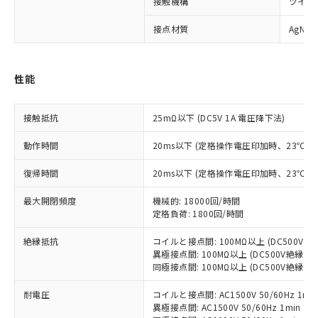
※1 対応状況
接触機構
ツイン
接点材質
AgNi
対応済み：EU RoHS指令（10物質）の
非含有に対応した製品が提供可能な商品で
す。
対応予定：EU RoHS指令（10物質）の非含
性能
ご利用条件
有に対応した製品に切り替える予定のある
商品です。
接触抵抗
25mΩ以下 (DC5V 1A 電圧降下法)
対応予定なし：EU RoHS指令（10物質）の
以下の条件をお読みいただき、同意のうえ
非含有に非対応の商品で、対応品を出す予
動作時間
20ms以下 (定格操作電圧印加時、23℃
ご利用ください。
定はありません。
調査・確認中：EU RoHS指令（10物質）の
復帰時間
本サービスは、当社制御機器事業取扱
20ms以下 (定格操作電圧印加時、23℃
※1 中国RoHS○×表
非含有の対応状況を調査中または確認中の
商品の当社在庫状況および標準価格
商品です。
最大開閉頻度
機械的: 18000回/時間
(税抜)を提供させていただくもので
「○」：最大均質材料含有率が中国RoHSの
非該当品：ライセンス料など無形物で、有
定格負荷: 1800回/時間
す。
基準値以下であることを示します。
害物質有無と関係のない商品です。
当社制御機器事業取扱商品の中には、
「×」：最大均質材料含有率が中国RoHSの
仕入先様の事情により、非含有部品として
絶縁抵抗
コイルと接点間: 100MΩ以上 (DC500V
本サービスの対象外となる商品もある
基準値を超えていることを示します。
異極接点間: 100MΩ以上 (DC500V絶縁抵
いたものが、含有品と判明した場合などや
当社は、これら貴社製品のうち、外国
ことをご了承ください。
同極接点間: 100MΩ以上 (DC500V絶縁抵
「－」：未確認です。当社販売部門へお問
むを得ず変更することがあります。
為替および外国貿易法に定める商品
在庫状況および標準価格照会結果は、
い合わせください。
（以下｢規制貨物等」という）を輸出
記載している更新日時点での社内デー
耐電圧
コイルと接点間: AC1500V 50/60Hz 1mi
*EU RoHS指令（10物質）：
または国外への提供する場合は、日本
記
タに基づき作成されるものであり、閲
説明
異極接点間: AC1500V 50/60Hz 1min
鉛(Pb) 1000ppm以下、 水銀(Hg) 1000ppm以下、 カド
*中国RoHS10物質の基準値 (GB/T26572)：