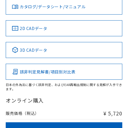
カタログ/データシート/マニュアル
対応済み
LR型式承認
DNV型式承認
BV型式承認
KR型式承
（イギリス
（ノルウェー
（フランス
（韓国
船舶規格）
船舶規格）
船舶規格）
船舶規格
中国 RoHS
注意事項・凡例
2D CADデータ
No
No
No
No
中国 RoHS表
※1 ※2
3D CADデータ
この製品の規格認証/適合状況ページへ
Pb
Hg
Cd
Cr(VI)
その他の認証はこちらのページからご検索ください
該非判定見解書/項目別対比表
O
O
O
O
日本の外為法に基づく該非判定、およびEAR再輸出規制に関する見解が入手でき
ます。
"対応済み"や非含有の記載がされた商品であっても、流通
在庫等で未対応品が混在する可能性があります。
オンライン購入
非含有品が必要な際は、弊社営業部門もしくは販売店へお
問い合わせください。
¥ 5,720
販売価格（税込）
この製品のRoHS/REACH対応状況ページへ