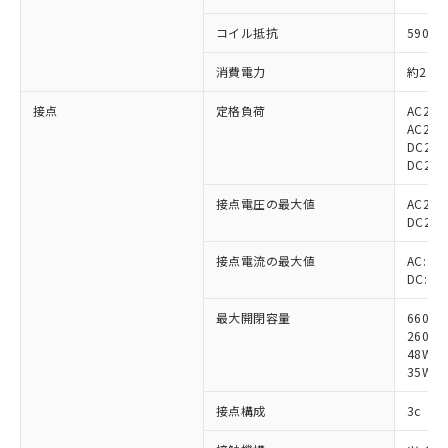
コイル抵抗
5900Ω
消費電力
約2.3～
接点
定格負荷
AC220
AC220
DC24V
DC24V
接点電圧の最大値
AC250
DC250
接点電流の最大値
AC: 3A
DC: 3A
最大開閉容量
660V
260VA
48W 
35W (
接点構成
3c