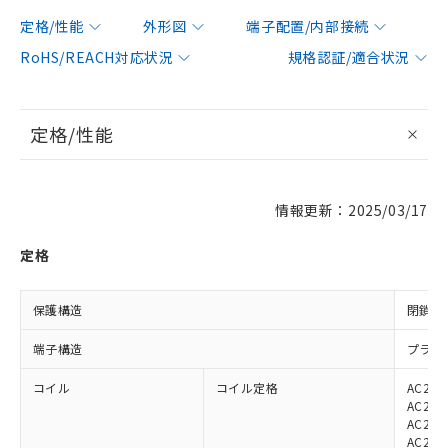
定格/性能
外形図
端子配置/内部接続
RoHS/REACH対応状況
規格認証/適合状況
定格/性能
情報更新：2025/03/17
定格
保護構造
閉鎖型
端子構造
プラグ
コイル
コイル定格
AC200
AC200
AC220
AC220