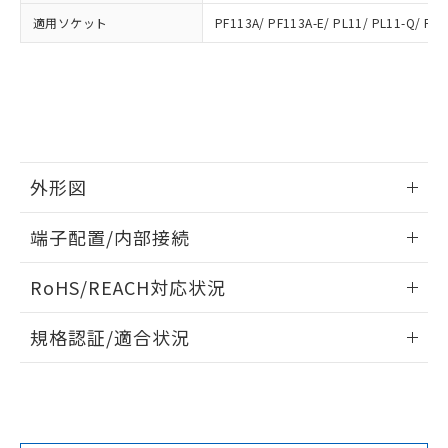
引・商談に必要な範囲で利用すること
をご了承ください。
適用ソケット
PF113A/ PF113A-E/ PL11/ PL11-Q/ PLE
EU RoHS指令（10物質）の非含有証明書
※当社の共同利用者とは、
"個人情報
51物質の非含有証明書（当社基準）
の共同利用に関して"
の「1.共同利
※本証明書は発行日時点で非含有を証明す
用者の範囲」に記載されている法人を
るもので、過去に遡って非含有を証明する
指します。
ものではありません。
また、RoHS指令のフタル酸エステル類４
物質の対応では、対応完了までの期間は出
荷製品に未対応品が混在することから備考
外形図
欄に対応日を記載しておりました。
既に当社にて対応品への在庫切替を完了
情報更新：2025/03/17
端子配置/内部接続
していることから、特段のことがない限
り、2022年1月12日より割愛しておりま
外形図
情報更新：2025/03/17
RoHS/REACH対応状況
す。
端子配置/内部接続
情報更新：2026/7/29
規格認証/適合状況
EU RoHS
注意事項・凡例
UL認証
CSA認証
CEマーキング
No
No
No
対応状況
対応予定月
※1
※2