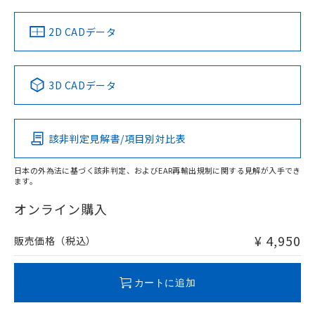
（イギリス
（ノルウェー
（フランス
（韓国
船舶規格）
船舶規格）
船舶規格）
船舶規格
中国 RoHS
注意事項・凡例
2D CADデータ
No
No
No
No
中国 RoHS表
※1 ※2
3D CADデータ
この製品の規格認証/適合状況ページへ
Pb
Hg
Cd
Cr(VI)
その他の認証はこちらのページからご検索ください
該非判定見解書/項目別対比表
O
O
O
O
日本の外為法に基づく該非判定、およびEAR再輸出規制に関する見解が入手でき
ます。
"対応済み"や非含有の記載がされた商品であっても、流通
在庫等で未対応品が混在する可能性があります。
オンライン購入
非含有品が必要な際は、弊社営業部門もしくは販売店へお
問い合わせください。
¥ 4,950
販売価格（税込）
この製品のRoHS/REACH対応状況ページへ
カートに追加