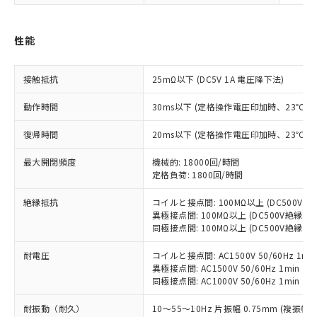
対応済み：EU RoHS指令（10物質）の
非含有に対応した製品が提供可能な商品で
性能
す。
対応予定：EU RoHS指令（10物質）の非含
ご利用条件
有に対応した製品に切り替える予定のある
接触抵抗
25mΩ以下 (DC5V 1A 電圧降下法)
商品です。
対応予定なし：EU RoHS指令（10物質）の
動作時間
30ms以下 (定格操作電圧印加時、23℃
以下の条件をお読みいただき、同意のうえ
非含有に非対応の商品で、対応品を出す予
ご利用ください。
定はありません。
復帰時間
20ms以下 (定格操作電圧印加時、23℃
調査・確認中：EU RoHS指令（10物質）の
本サービスは、当社制御機器事業取扱
※1 中国RoHS○×表
非含有の対応状況を調査中または確認中の
最大開閉頻度
機械的: 18000回/時間
商品の当社在庫状況および標準価格
定格負荷: 1800回/時間
商品です。
(税抜)を提供させていただくもので
「○」：最大均質材料含有率が中国RoHSの
非該当品：ライセンス料など無形物で、有
す。
絶縁抵抗
コイルと接点間: 100MΩ以上 (DC500V
基準値以下であることを示します。
害物質有無と関係のない商品です。
当社制御機器事業取扱商品の中には、
異極接点間: 100MΩ以上 (DC500V絶縁抵
「×」：最大均質材料含有率が中国RoHSの
仕入先様の事情により、非含有部品として
本サービスの対象外となる商品もある
同極接点間: 100MΩ以上 (DC500V絶縁抵
基準値を超えていることを示します。
いたものが、含有品と判明した場合などや
当社は、これら貴社製品のうち、外国
ことをご了承ください。
「－」：未確認です。当社販売部門へお問
むを得ず変更することがあります。
為替および外国貿易法に定める商品
耐電圧
コイルと接点間: AC1500V 50/60Hz 1mi
在庫状況および標準価格照会結果は、
い合わせください。
（以下｢規制貨物等」という）を輸出
異極接点間: AC1500V 50/60Hz 1min
記載している更新日時点での社内デー
同極接点間: AC1000V 50/60Hz 1min
*EU RoHS指令（10物質）：
または国外への提供する場合は、日本
記
タに基づき作成されるものであり、閲
説明
鉛(Pb) 1000ppm以下、 水銀(Hg) 1000ppm以下、 カド
*中国RoHS10物質の基準値 (GB/T26572)：
国政府の輸出許可(または役務取引許
号
覧された時点での実際の在庫および標
ミウム(Cd) 100ppm以下、
Pb(鉛) :1000ppm、 Hg(水銀) : 1000ppm、 Cd(カドミウ
耐振動（耐久）
10～55～10Hz 片振幅 0.75mm (複振幅 1
可)を取得するなどの必要な手続きを
六価クロム(Cr(Ⅵ)) 1000ppm以下、ポリ臭化ビフェニル
ム) : 100ppm、