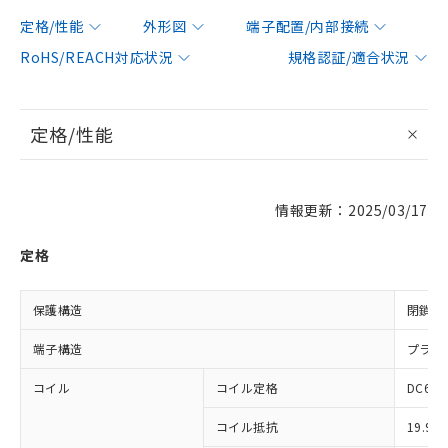
定格/性能
外形図
端子配置/内部接続
RoHS/REACH対応状況
規格認証/適合状況
定格/性能
情報更新：2025/03/17
定格
保護構造
閉鎖型
端子構造
プラグ
コイル
コイル定格
DC6V 
コイル抵抗
19.9Ω