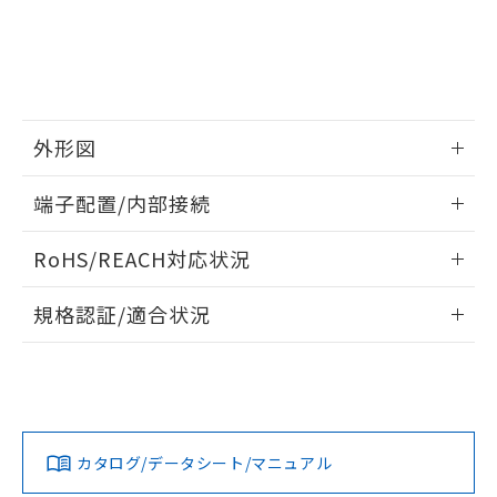
EU RoHS指令（10物質）の非含有証明書
※当社の共同利用者とは、
"個人情報
51物質の非含有証明書（当社基準）
の共同利用に関して"
の「1.共同利
※本証明書は発行日時点で非含有を証明す
用者の範囲」に記載されている法人を
るもので、過去に遡って非含有を証明する
指します。
ものではありません。
また、RoHS指令のフタル酸エステル類４
外形図
物質の対応では、対応完了までの期間は出
荷製品に未対応品が混在することから備考
情報更新：2025/03/17
欄に対応日を記載しておりました。
端子配置/内部接続
既に当社にて対応品への在庫切替を完了
外形図
していることから、特段のことがない限
情報更新：2025/03/17
RoHS/REACH対応状況
り、2022年1月12日より割愛しておりま
す。
端子配置/内部接続
情報更新：2026/7/29
規格認証/適合状況
EU RoHS
注意事項・凡例
UL認証
CSA認証
CEマーキング
No
No
No
対応状況
対応予定月
※1
※2
カタログ/データシート/マニュアル
対応済み
LR型式承認
DNV型式承認
BV型式承認
KR型式承