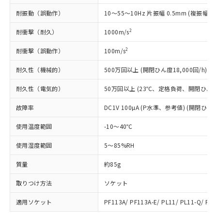
準価格とは異なる場合があることをご
類(PBB) 1000ppm以下、ポリ臭化ジフェニルエーテル類
Cr(Ⅵ)(六価クロム) : 1000ppm、 PBBs(ポリ臭化ビフェ
とります。
了承ください。
(PBDE) 1000ppm以下、フタル酸ビス(2-エチルヘキシ
耐振動（誤動作）
○
一定数以上の在庫あり
10～55～10Hz 片振幅 0.5mm (複振幅 1
ニル類) : 1000ppm、 PBDEs(ポリ臭化ジフェニルエーテ
当社は規制貨物を破棄する場合は、完
ル) (DEHP)(別名：DOP) 1000ppm以下、フタル酸ブチ
正式な納期状況および標準価格はお客
ル類) : 1000ppm、
ルベンジル（BBP） 1000ppm以下、フタル酸ジブチル
全に破砕するなど、違法に輸出されな
DBP(フタル酸ジブチル) : 1000ppm、 DIBP(フタル酸ジ
様のお取引先、またはお客様担当のオ
2
耐衝撃（耐久）
1000m/s
（DBP） 1000ppm以下、フタル酸ジイソブチル
イソブチル) : 1000ppm、 BBP(フタル酸ブチルベンジ
△
一定数には満たないが在庫あり
いよう必要な手段を講じます。
ムロン制御機器販売店・当社販売員に
(DIBP) 1000ppm以下
ル) : 1000ppm、
当社は貴社製品を、核兵器、ミサイ
但し、RoHS指令で産業用監視および制御機器に対する
DEHP(フタル酸ビス(2-エチルヘキシル)) : 1000ppm
2
耐衝撃（誤動作）
ご相談ください。
100m/s
適用除外項目は除く。
ル、化学兵器、生物兵器またはその他
－
在庫なし(最新の在庫状況につ
オムロン制御機器販売店や当社販売拠
フタル酸エステル類の４物質については閾値を超える意
武器並びにこれらの製造装置等に一切
耐久性（機械的）
いては、お客様のお取引先、ま
500万回以上 (開閉ひん度18,000回/h)
図的な使用がないことを確認しています。
点は「
販売ネットワーク
」をご確認
※2 環境保護使用期限
使用いたしません。
たはお客様担当のオムロン制御
ください。
耐久性（電気的）
当社は、貴社製品を第三者に販売する
50万回以上 (23℃、定格負荷、開閉ひん度1,
機器販売店・当社販売員にご確
在庫状況および標準価格結果を当社の
※2 対応予定月
「ｅ」：有害物質（10物質）のすべてが基
場合は、上記1、2および3の内容を当
認ください)
事前の承諾なく第三者に漏洩または開
故障率
準値以下であることを示します。
DC1V 100µA (P水準、参考値) (開閉ひん度
該第三者に通知します。また当社は、
示しないようお願いします。
部品在庫の切り替え状況などにより、予定
「10」：通常の使用状況下において有害物
販売先および販売に係わる関係者が違
マイパーツ機能（部品リスト作成サー
空
受注生産機種、また在庫状況の
使用温度範囲
-10～40℃
月が前後することがあります。
質が外部に漏えいし、環境に深刻な影響を
法に輸出するおそれがある場合は、取
ビス）をご利用いただくには、I-Web
白
情報を公開していない機種
及ぼさない年数を意味します。
り引きをいたしません。
メンバーズにご登録されている必要が
使用湿度範囲
5～85%RH
「－」：未確認です。当社販売部門へお問
あります。
い合わせください。
お客様が当ウェブサイト上で当社にご
質量
約85g
※3 非含有証明書ダウンロード
登録された部品リストについて、当社
取りつけ方法
および当社の共同利用者が、当社の製
ソケット
下記の非含有証明書をダウンロードするこ
品・サービスに関するお客様との取
とができます。
適用ソケット
PF113A/ PF113A-E/ PL11/ PL11-Q/ PLE
合意する
キャンセル
引・商談に必要な範囲で利用すること
をご了承ください。