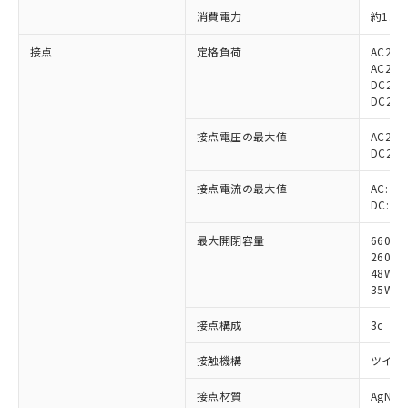
消費電力
約1.9
接点
定格負荷
AC220
AC220
DC24V
DC24V
接点電圧の最大値
AC250
DC250
接点電流の最大値
AC: 3A
DC: 3A
最大開閉容量
660V
260VA
48W 
35W (
接点構成
3c
接触機構
ツイン
※1 対応状況
接点材質
AgNi