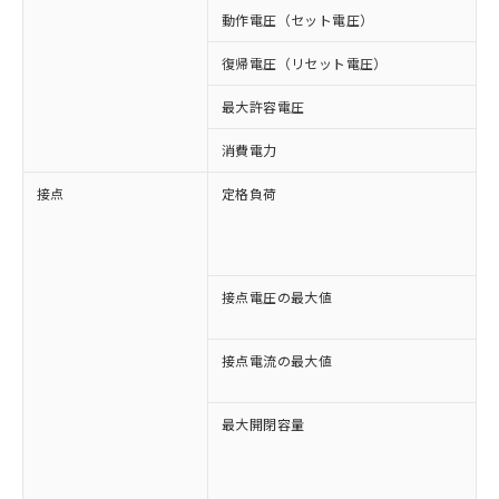
動作電圧（セット電圧）
復帰電圧（リセット電圧）
最大許容電圧
消費電力
接点
定格負荷
A
A
D
D
接点電圧の最大値
A
D
接点電流の最大値
A
D
最大開閉容量
2
3