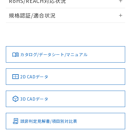
RoHS/REACH対応状況
ドすることができます。
情報更新：2026/7/29
規格認証/適合状況
ログイン/会員登録
EU RoHS
注意事項・凡例
UL認証
CSA認証
CEマーキング
No
No
No
対応状況
対応予定月
※1
※2
ダウンロードデータをご利用いただく前に、以下を必ずお読
みください。
カタログ/データシート/マニュアル
対応済み
ソフトウェアの使用条件
LR型式承認
DNV型式承認
BV型式承認
KR型式承
（イギリス
（ノルウェー
（フランス
（韓国
船舶規格）
船舶規格）
船舶規格）
船舶規格
中国 RoHS
注意事項・凡例
2D CADデータ
Yes
No
No
No
中国 RoHS表
※1 ※2
3D CADデータ
この製品の規格認証/適合状況ページへ
Pb
Hg
Cd
Cr(VI)
その他の認証はこちらのページからご検索ください
該非判定見解書/項目別対比表
O
O
O
O