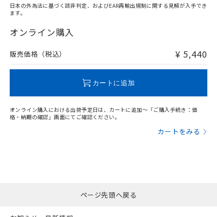
日本の外為法に基づく該非判定、およびEAR再輸出規制に関する見解が入手でき
ます。
"対応済み"や非含有の記載がされた商品であっても、流通
在庫等で未対応品が混在する可能性があります。
オンライン購入
非含有品が必要な際は、弊社営業部門もしくは販売店へお
問い合わせください。
¥ 5,440
販売価格（税込）
この製品のRoHS/REACH対応状況ページへ
カートに追加
オンライン購入における出荷予定日は、カートに追加～「ご購入手続き：価
格・納期の確認」画面にてご確認ください。
カートをみる
ページ先頭へ戻る