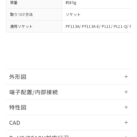
質量
約85g
※3 非含有証明書ダウンロード
登録された部品リストについて、当社
および当社の共同利用者が、当社の製
取りつけ方法
ソケット
下記の非含有証明書をダウンロードするこ
品・サービスに関するお客様との取
とができます。
合意する
キャンセル
引・商談に必要な範囲で利用すること
適用ソケット
PF113A/ PF113A-E/ PL11/ PL11-Q/ PLE
をご了承ください。
EU RoHS指令（10物質）の非含有証明書
※当社の共同利用者とは、
"個人情報
51物質の非含有証明書（当社基準）
の共同利用に関して"
の「1.共同利
※本証明書は発行日時点で非含有を証明す
用者の範囲」に記載されている法人を
るもので、過去に遡って非含有を証明する
指します。
ものではありません。
また、RoHS指令のフタル酸エステル類４
物質の対応では、対応完了までの期間は出
外形図
荷製品に未対応品が混在することから備考
欄に対応日を記載しておりました。
情報更新：2025/03/17
端子配置/内部接続
既に当社にて対応品への在庫切替を完了
していることから、特段のことがない限
外形図
情報更新：2025/03/17
り、2022年1月12日より割愛しておりま
特性図
す。
端子配置/内部接続
情報更新：2025/03/17
CAD
電気的寿命曲線
ログイン/会員登録いただくと、CADデータをダウンロー