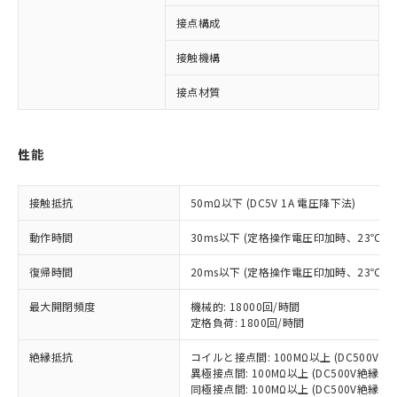
接点構成
3
接触機構
※1 対応状況
接点材質
A
対応済み：EU RoHS指令（10物質）の
非含有に対応した製品が提供可能な商品で
す。
性能
対応予定：EU RoHS指令（10物質）の非含
ご利用条件
有に対応した製品に切り替える予定のある
接触抵抗
50mΩ以下 (DC5V 1A 電圧降下法)
商品です。
対応予定なし：EU RoHS指令（10物質）の
以下の条件をお読みいただき、同意のうえ
動作時間
30ms以下 (定格操作電圧印加時、23℃
非含有に非対応の商品で、対応品を出す予
ご利用ください。
定はありません。
復帰時間
20ms以下 (定格操作電圧印加時、23℃
調査・確認中：EU RoHS指令（10物質）の
本サービスは、当社制御機器事業取扱
※1 中国RoHS○×表
非含有の対応状況を調査中または確認中の
最大開閉頻度
機械的: 18000回/時間
商品の当社在庫状況および標準価格
商品です。
定格負荷: 1800回/時間
(税抜)を提供させていただくもので
「○」：最大均質材料含有率が中国RoHSの
非該当品：ライセンス料など無形物で、有
す。
基準値以下であることを示します。
害物質有無と関係のない商品です。
絶縁抵抗
コイルと接点間: 100MΩ以上 (DC500V
当社制御機器事業取扱商品の中には、
「×」：最大均質材料含有率が中国RoHSの
仕入先様の事情により、非含有部品として
異極接点間: 100MΩ以上 (DC500V絶縁抵
本サービスの対象外となる商品もある
基準値を超えていることを示します。
同極接点間: 100MΩ以上 (DC500V絶縁抵
いたものが、含有品と判明した場合などや
当社は、これら貴社製品のうち、外国