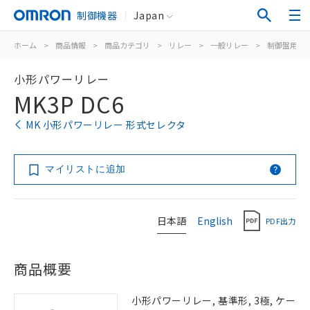
制御機器
Japan
ホーム
>
商品情報
>
商品カテゴリ
>
リレー
>
一般リレー
>
制御盤用
>
小形パワーリレー
MK3P DC6
MK 小形パワーリレー 形式セレクタ
マイリストに追加
日本語
English
PDF出力
商品概要
小形パワーリレー, 基準形, 3極, ケー