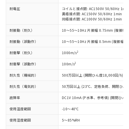
ことをご了承ください。
「－」：未確認です。当社販売部門へお問
むを得ず変更することがあります。
為替および外国貿易法に定める商品
在庫状況および標準価格照会結果は、
耐電圧
コイルと接点間: AC1500V 50/60Hz 1mi
い合わせください。
（以下｢規制貨物等」という）を輸出
記載している更新日時点での社内デー
異極接点間: AC1500V 50/60Hz 1min
*EU RoHS指令（10物質）：
または国外への提供する場合は、日本
同極接点間: AC1000V 50/60Hz 1min
記
タに基づき作成されるものであり、閲
説明
鉛(Pb) 1000ppm以下、 水銀(Hg) 1000ppm以下、 カド
*中国RoHS10物質の基準値 (GB/T26572)：
国政府の輸出許可(または役務取引許
号
覧された時点での実際の在庫および標
ミウム(Cd) 100ppm以下、
Pb(鉛) :1000ppm、 Hg(水銀) : 1000ppm、 Cd(カドミウ
可)を取得するなどの必要な手続きを
六価クロム(Cr(Ⅵ)) 1000ppm以下、ポリ臭化ビフェニル
耐振動（耐久）
10～55～10Hz 片振幅 0.75mm (複振幅 1
ム) : 100ppm、
準価格とは異なる場合があることをご
類(PBB) 1000ppm以下、ポリ臭化ジフェニルエーテル類
Cr(Ⅵ)(六価クロム) : 1000ppm、 PBBs(ポリ臭化ビフェ
とります。
了承ください。
(PBDE) 1000ppm以下、フタル酸ビス(2-エチルヘキシ
○
一定数以上の在庫あり
ニル類) : 1000ppm、 PBDEs(ポリ臭化ジフェニルエーテ
耐振動（誤動作）
10～55～10Hz 片振幅 0.5mm (複振幅 1
当社は規制貨物を破棄する場合は、完
ル) (DEHP)(別名：DOP) 1000ppm以下、フタル酸ブチ
正式な納期状況および標準価格はお客
ル類) : 1000ppm、
ルベンジル（BBP） 1000ppm以下、フタル酸ジブチル
全に破砕するなど、違法に輸出されな
DBP(フタル酸ジブチル) : 1000ppm、 DIBP(フタル酸ジ
様のお取引先、またはお客様担当のオ
（DBP） 1000ppm以下、フタル酸ジイソブチル
イソブチル) : 1000ppm、 BBP(フタル酸ブチルベンジ
2
耐衝撃（耐久）
1000m/s
△
一定数には満たないが在庫あり
いよう必要な手段を講じます。
ムロン制御機器販売店・当社販売員に
(DIBP) 1000ppm以下
ル) : 1000ppm、
当社は貴社製品を、核兵器、ミサイ
但し、RoHS指令で産業用監視および制御機器に対する
DEHP(フタル酸ビス(2-エチルヘキシル)) : 1000ppm
ご相談ください。
2
耐衝撃（誤動作）
100m/s
適用除外項目は除く。
ル、化学兵器、生物兵器またはその他
－
在庫なし(最新の在庫状況につ
オムロン制御機器販売店や当社販売拠
フタル酸エステル類の４物質については閾値を超える意
武器並びにこれらの製造装置等に一切
いては、お客様のお取引先、ま
図的な使用がないことを確認しています。
点は「
販売ネットワーク
」をご確認
耐久性（機械的）
500万回以上 (開閉ひん度18,000回/h)
※2 環境保護使用期限
使用いたしません。
たはお客様担当のオムロン制御
ください。
当社は、貴社製品を第三者に販売する
機器販売店・当社販売員にご確
在庫状況および標準価格結果を当社の
耐久性（電気的）
50万回以上 (23℃、定格負荷、開閉ひん度1,
※2 対応予定月
「ｅ」：有害物質（10物質）のすべてが基
場合は、上記1、2および3の内容を当
認ください)
事前の承諾なく第三者に漏洩または開
準値以下であることを示します。
該第三者に通知します。また当社は、
故障率
DC1V 10mA (P水準、参考値) (開閉ひん度6
示しないようお願いします。
部品在庫の切り替え状況などにより、予定
「10」：通常の使用状況下において有害物
販売先および販売に係わる関係者が違
マイパーツ機能（部品リスト作成サー
空
受注生産機種、また在庫状況の
月が前後することがあります。
質が外部に漏えいし、環境に深刻な影響を
法に輸出するおそれがある場合は、取
使用温度範囲
-10～40℃
ビス）をご利用いただくには、I-Web
白
情報を公開していない機種
及ぼさない年数を意味します。
り引きをいたしません。
メンバーズにご登録されている必要が
「－」：未確認です。当社販売部門へお問
使用湿度範囲
5～85%RH
あります。
い合わせください。
お客様が当ウェブサイト上で当社にご