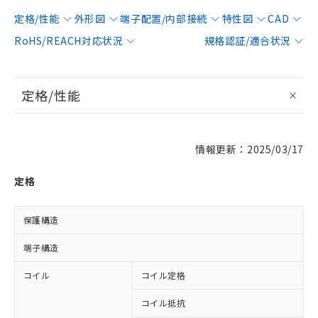
定格/性能
外形図
端子配置/内部接続
特性図
CAD
RoHS/REACH対応状況
規格認証/適合状況
定格/性能
情報更新：2025/03/17
定格
保護構造
端子構造
コイル
コイル定格
D
コイル抵抗
2