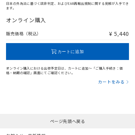
日本の外為法に基づく該非判定、およびEAR再輸出規制に関する見解が入手でき
ます。
"対応済み"や非含有の記載がされた商品であっても、流通
在庫等で未対応品が混在する可能性があります。
オンライン購入
非含有品が必要な際は、弊社営業部門もしくは販売店へお
問い合わせください。
¥ 5,440
販売価格（税込）
この製品のRoHS/REACH対応状況ページへ
カートに追加
オンライン購入における出荷予定日は、カートに追加～「ご購入手続き：価
格・納期の確認」画面にてご確認ください。
カートをみる
ページ先頭へ戻る