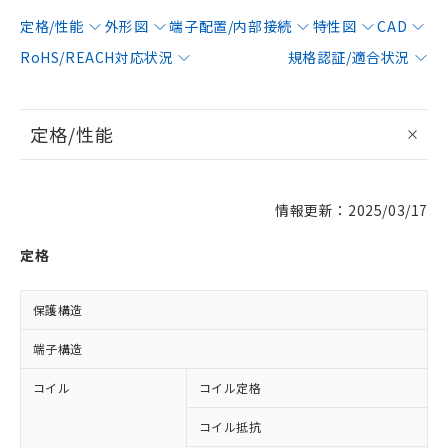
定格/性能
外形図
端子配置/内部接続
特性図
CAD
RoHS/REACH対応状況
規格認証/適合状況
定格/性能
情報更新：2025/03/17
定格
保護構造
端子構造
コイル
コイル定格
D
コイル抵抗
1