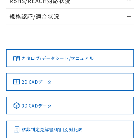
RoHS/REACH対応状況
ドすることができます。
情報更新：2026/7/29
規格認証/適合状況
ログイン/会員登録
EU RoHS
注意事項・凡例
UL認証
CSA認証
CEマーキング
No
No
No
対応状況
対応予定月
※1
※2
ダウンロードデータをご利用いただく前に、以下を必ずお読
みください。
カタログ/データシート/マニュアル
対応済み
ソフトウェアの使用条件
LR型式承認
DNV型式承認
BV型式承認
KR型式承
（イギリス
（ノルウェー
（フランス
（韓国
船舶規格）
船舶規格）
船舶規格）
船舶規格
中国 RoHS
注意事項・凡例
2D CADデータ
Yes
No
No
No
中国 RoHS表
※1 ※2
3D CADデータ
この製品の規格認証/適合状況ページへ
Pb
Hg
Cd
Cr(VI)
その他の認証はこちらのページからご検索ください
該非判定見解書/項目別対比表
O
O
O
O