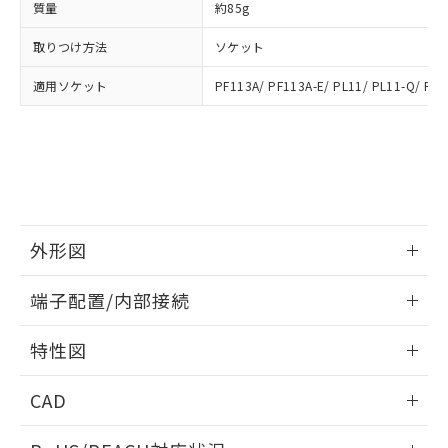
質量
約85g
※3 非含有証明書ダウンロード
登録された部品リストについて、当社
および当社の共同利用者が、当社の製
取りつけ方法
ソケット
下記の非含有証明書をダウンロードするこ
品・サービスに関するお客様との取
とができます。
合意する
キャンセル
引・商談に必要な範囲で利用すること
適用ソケット
PF113A/ PF113A-E/ PL11/ PL11-Q/ PLE
をご了承ください。
EU RoHS指令（10物質）の非含有証明書
※当社の共同利用者とは、
"個人情報
51物質の非含有証明書（当社基準）
の共同利用に関して"
の「1.共同利
※本証明書は発行日時点で非含有を証明す
用者の範囲」に記載されている法人を
るもので、過去に遡って非含有を証明する
指します。
ものではありません。
また、RoHS指令のフタル酸エステル類４
物質の対応では、対応完了までの期間は出
外形図
荷製品に未対応品が混在することから備考
欄に対応日を記載しておりました。
情報更新：2025/03/17
端子配置/内部接続
既に当社にて対応品への在庫切替を完了
していることから、特段のことがない限
外形図
情報更新：2025/03/17
り、2022年1月12日より割愛しておりま
特性図
す。
端子配置/内部接続
情報更新：2025/03/17
CAD
電気的寿命曲線
ログイン/会員登録いただくと、CADデータをダウンロー