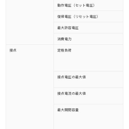
動作電圧（セット電圧）
復帰電圧（リセット電圧）
最大許容電圧
消費電力
接点
定格負荷
A
A
D
D
接点電圧の最大値
A
D
接点電流の最大値
A
D
最大開閉容量
2
3