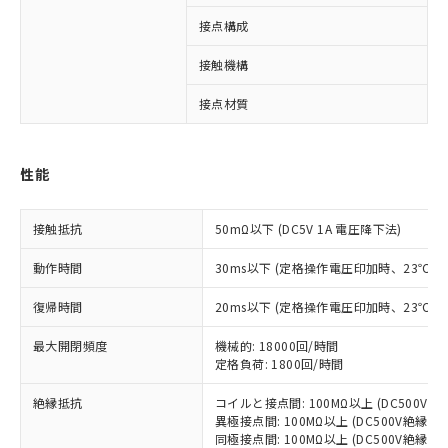
接点構成
3
接触機構
※1 対応状況
接点材質
A
対応済み：EU RoHS指令（10物質）の
非含有に対応した製品が提供可能な商品で
す。
性能
対応予定：EU RoHS指令（10物質）の非含
ご利用条件
有に対応した製品に切り替える予定のある
接触抵抗
50mΩ以下 (DC5V 1A 電圧降下法)
商品です。
対応予定なし：EU RoHS指令（10物質）の
以下の条件をお読みいただき、同意のうえ
動作時間
30ms以下 (定格操作電圧印加時、23℃
非含有に非対応の商品で、対応品を出す予
ご利用ください。
定はありません。
復帰時間
20ms以下 (定格操作電圧印加時、23℃
調査・確認中：EU RoHS指令（10物質）の
本サービスは、当社制御機器事業取扱
※1 中国RoHS○×表
非含有の対応状況を調査中または確認中の
最大開閉頻度
機械的: 18000回/時間
商品の当社在庫状況および標準価格
商品です。
定格負荷: 1800回/時間
(税抜)を提供させていただくもので
「○」：最大均質材料含有率が中国RoHSの
非該当品：ライセンス料など無形物で、有
す。
基準値以下であることを示します。
害物質有無と関係のない商品です。
絶縁抵抗
コイルと接点間: 100MΩ以上 (DC500V
当社制御機器事業取扱商品の中には、
「×」：最大均質材料含有率が中国RoHSの
仕入先様の事情により、非含有部品として
異極接点間: 100MΩ以上 (DC500V絶縁抵
本サービスの対象外となる商品もある
基準値を超えていることを示します。
同極接点間: 100MΩ以上 (DC500V絶縁抵
いたものが、含有品と判明した場合などや
当社は、これら貴社製品のうち、外国