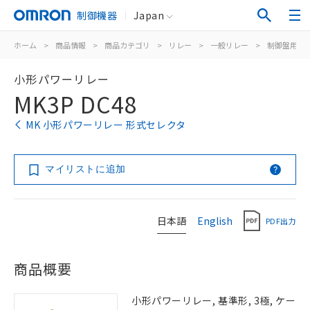
制御機器
Japan
ホーム
>
商品情報
>
商品カテゴリ
>
リレー
>
一般リレー
>
制御盤用
>
小形パワーリレー
MK3P DC48
MK 小形パワーリレー 形式セレクタ
マイリストに追加
日本語
English
PDF出力
商品概要
小形パワーリレー, 基準形, 3極, ケー