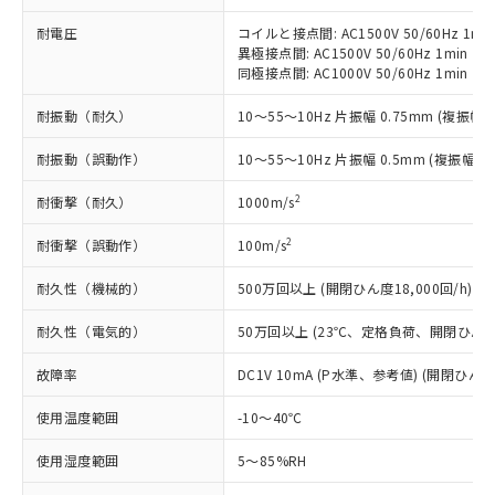
ことをご了承ください。
「－」：未確認です。当社販売部門へお問
むを得ず変更することがあります。
為替および外国貿易法に定める商品
在庫状況および標準価格照会結果は、
耐電圧
コイルと接点間: AC1500V 50/60Hz 1mi
い合わせください。
（以下｢規制貨物等」という）を輸出
記載している更新日時点での社内デー
異極接点間: AC1500V 50/60Hz 1min
*EU RoHS指令（10物質）：
または国外への提供する場合は、日本
同極接点間: AC1000V 50/60Hz 1min
記
タに基づき作成されるものであり、閲
説明
鉛(Pb) 1000ppm以下、 水銀(Hg) 1000ppm以下、 カド
*中国RoHS10物質の基準値 (GB/T26572)：
国政府の輸出許可(または役務取引許
号
覧された時点での実際の在庫および標
ミウム(Cd) 100ppm以下、
Pb(鉛) :1000ppm、 Hg(水銀) : 1000ppm、 Cd(カドミウ
可)を取得するなどの必要な手続きを
六価クロム(Cr(Ⅵ)) 1000ppm以下、ポリ臭化ビフェニル
耐振動（耐久）
10～55～10Hz 片振幅 0.75mm (複振幅 1
ム) : 100ppm、
準価格とは異なる場合があることをご
類(PBB) 1000ppm以下、ポリ臭化ジフェニルエーテル類
Cr(Ⅵ)(六価クロム) : 1000ppm、 PBBs(ポリ臭化ビフェ
とります。
了承ください。
(PBDE) 1000ppm以下、フタル酸ビス(2-エチルヘキシ
○
一定数以上の在庫あり
ニル類) : 1000ppm、 PBDEs(ポリ臭化ジフェニルエーテ
耐振動（誤動作）
10～55～10Hz 片振幅 0.5mm (複振幅 1
当社は規制貨物を破棄する場合は、完
ル) (DEHP)(別名：DOP) 1000ppm以下、フタル酸ブチ
正式な納期状況および標準価格はお客
ル類) : 1000ppm、
ルベンジル（BBP） 1000ppm以下、フタル酸ジブチル
全に破砕するなど、違法に輸出されな
DBP(フタル酸ジブチル) : 1000ppm、 DIBP(フタル酸ジ
様のお取引先、またはお客様担当のオ
（DBP） 1000ppm以下、フタル酸ジイソブチル
イソブチル) : 1000ppm、 BBP(フタル酸ブチルベンジ
2
耐衝撃（耐久）
1000m/s
△
一定数には満たないが在庫あり
いよう必要な手段を講じます。
ムロン制御機器販売店・当社販売員に
(DIBP) 1000ppm以下
ル) : 1000ppm、
当社は貴社製品を、核兵器、ミサイ
但し、RoHS指令で産業用監視および制御機器に対する
DEHP(フタル酸ビス(2-エチルヘキシル)) : 1000ppm
ご相談ください。
2
耐衝撃（誤動作）
100m/s
適用除外項目は除く。
ル、化学兵器、生物兵器またはその他
－
在庫なし(最新の在庫状況につ
オムロン制御機器販売店や当社販売拠
フタル酸エステル類の４物質については閾値を超える意
武器並びにこれらの製造装置等に一切
いては、お客様のお取引先、ま
図的な使用がないことを確認しています。
点は「
販売ネットワーク
」をご確認
耐久性（機械的）
500万回以上 (開閉ひん度18,000回/h)
※2 環境保護使用期限
使用いたしません。
たはお客様担当のオムロン制御
ください。
当社は、貴社製品を第三者に販売する
機器販売店・当社販売員にご確
在庫状況および標準価格結果を当社の
耐久性（電気的）
50万回以上 (23℃、定格負荷、開閉ひん度1,
※2 対応予定月
「ｅ」：有害物質（10物質）のすべてが基
場合は、上記1、2および3の内容を当
認ください)
事前の承諾なく第三者に漏洩または開
準値以下であることを示します。
該第三者に通知します。また当社は、
故障率
DC1V 10mA (P水準、参考値) (開閉ひん度6
示しないようお願いします。
部品在庫の切り替え状況などにより、予定
「10」：通常の使用状況下において有害物
販売先および販売に係わる関係者が違
マイパーツ機能（部品リスト作成サー
空
受注生産機種、また在庫状況の
月が前後することがあります。
質が外部に漏えいし、環境に深刻な影響を
法に輸出するおそれがある場合は、取
使用温度範囲
-10～40℃
ビス）をご利用いただくには、I-Web
白
情報を公開していない機種
及ぼさない年数を意味します。
り引きをいたしません。
メンバーズにご登録されている必要が
「－」：未確認です。当社販売部門へお問
使用湿度範囲
5～85%RH
あります。
い合わせください。
お客様が当ウェブサイト上で当社にご