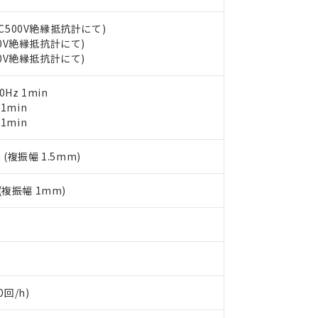
ェブサイト上で当社にご登録された部品リストについて、当社およ
書ダウンロード
す。当社販売部門へお問い合わせください。
品・サービスに関するお客様との取引・商談に必要な範囲で利用す
合意する
キャンセル
DC500V絶縁抵抗計にて)
書をダウンロードすることができます。
00V絶縁抵抗計にて)
利用者とは、
"個人情報の共同利用に関して"
の「1.共同利用者の
00V絶縁抵抗計にて)
します。
10物質）の非含有証明書
明書（当社基準）
0Hz 1min
日時点で非含有を証明するもので、過去に遡って非含有を証明するも
 1min
令のフタル酸エステル類４物質の対応では、対応完了までの期間は出
 1min
備考欄に対応日を記載しておりました。
品への在庫切替を完了していることから、特段のことがない限り、20
す。
 (複振幅 1.5mm)
 (複振幅 1mm)
回/h)