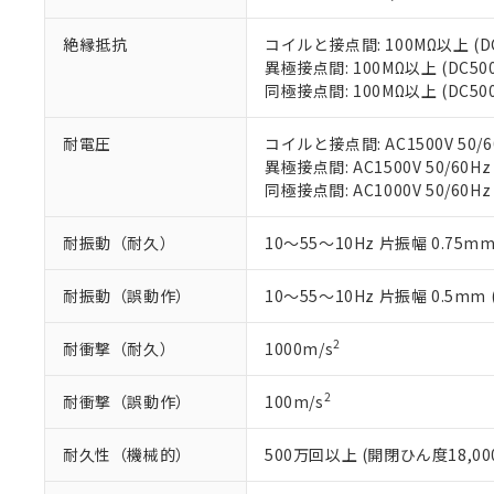
お客様が当ウ
※3 非含有証明
「－」：未確認で
白
が、当社の製
絶縁抵抗
コイルと接点間: 100MΩ以上 (
さい。
下記の非含有証明
異極接点間: 100MΩ以上 (DC5
※当社の共同
同極接点間: 100MΩ以上 (DC5
いる法人を指
EU RoHS指令（
51物質の非含有証
耐電圧
コイルと接点間: AC1500V 50/6
※本証明書は発行
異極接点間: AC1500V 50/60Hz
また、RoHS指
同極接点間: AC1000V 50/60Hz
混在することから
既に当社にて対応
り割愛しておりま
耐振動（耐久）
10～55～10Hz 片振幅 0.75mm
耐振動（誤動作）
10～55～10Hz 片振幅 0.5mm
2
耐衝撃（耐久）
1000m/s
2
耐衝撃（誤動作）
100m/s
耐久性（機械的）
500万回以上 (開閉ひん度18,000