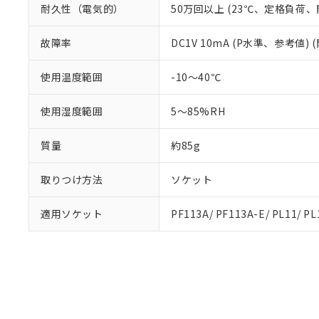
耐久性（電気的）
50万回以上 (23℃、定格負荷、開
故障率
DC1V 10mA (P水準、参考値) 
使用温度範囲
-10～40℃
使用湿度範囲
5～85%RH
質量
約85g
取りつけ方法
ソケット
適用ソケット
PF113A/ PF113A-E/ PL11/ PL