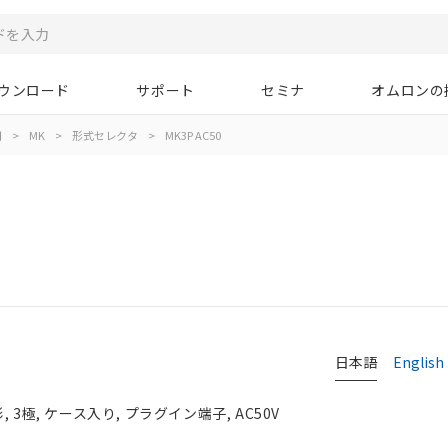
ウンロード
サポート
セミナ
オムロンの
用
>
MK
>
形式セレクタ
>
MK3P AC50
日本語
English
 3極, ケース入り, プラグイン端子, AC50V