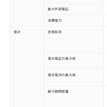
最大許容電圧
消費電力
接点
定格負荷
接点電圧の最大値
接点電流の最大値
最大開閉容量
※1 対応状況