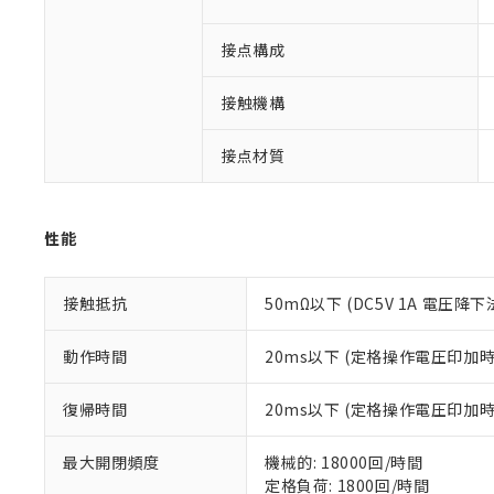
対応済み：EU
対応予定：EU R
接点構成
対応予定なし：EU
調査・確認中：EU
ご利用条件
接触機構
非該当品：ライセ
※1 中国RoHS
仕入先様の事情に
があります。
接点材質
以下の条件をお読
「○」：最大均質
「×」：最大均質
本サービスは
当社は、これ
*EU RoHS指令（10物
「－」：未確認で
鉛(Pb) 1000ppm以下、
くものです。
う）を輸出ま
記
説明
六価クロム(Cr(Ⅵ)) 1
性能
当社制御機器
などの必要な
フタル酸ビス(2-エチルヘ
号
*中国RoHS10物質の基準値 
ル（DBP） 1000ppm
在庫状況およ
当社は規制貨
Pb(鉛) :1000ppm、 Hg
但し、RoHS指令で産
のであり、閲
ます。
Cr(Ⅵ)(六価クロム) : 
フタル酸エステル類の４
接触抵抗
50mΩ以下 (DC5V 1A 電圧降下
○
一定数以
DBP(フタル酸ジブチル) :
い。
当社は貴社製
DEHP(フタル酸ビス(2-エ
正式な納期状
置等に一切使
動作時間
20ms以下 (定格操作電圧印加
当社販売員に
※2 対応予定月
△
一定数に
当社は、貴社
オムロン制御
また当社は、
※2 環境保護使
在庫状況およ
部品在庫の切り替
たしません。
復帰時間
20ms以下 (定格操作電圧印加
－
在庫なし
す。
「ｅ」：有害物質
機器販売
マイパーツ機
「10」：通常の
最大開閉頻度
機械的: 18000回/時間
ている必要が
味します。
定格負荷: 1800回/時間
空
受注生産