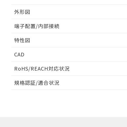
外形図
端子配置/内部接続
外形図
特性図
端子配置/内部接続
CAD
電気的寿命曲線
ログイン/会員登録いただくと、CADデータをダウンロ
RoHS/REACH対応状況
規格認証/適合状況
EU RoHS
注意事項・凡例
UL認証
CSA認証
CEマーキング
ダウンロードデータをご利用いただく前に、以下を必ずお読
No
No
No
対応状況
対応予定月
※1
※2
ソフトウェアの使用条件
対応済み