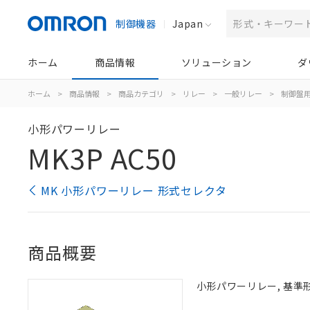
制御機器
Japan
ホーム
商品情報
ソリューション
ダ
ホーム
>
商品情報
>
商品カテゴリ
>
リレー
>
一般リレー
>
制御盤
小形パワーリレー
MK3P AC50
MK 小形パワーリレー 形式セレクタ
商品概要
小形パワーリレー, 基準形,