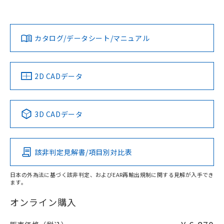
No
No
No
対応状況
対応予定月
※1
※2
ダウンロードデータをご利用いただく前に、以下を必ずお読
みください。
カタログ/データシート/マニュアル
対応済み
ソフトウェアの使用条件
LR型式承認
DNV型式承認
BV型式承認
KR型式承
（イギリス
（ノルウェー
（フランス
（韓国
船舶規格）
船舶規格）
船舶規格）
船舶規格
中国 RoHS
注意事項・凡例
2D CADデータ
No
No
No
No
中国 RoHS表
※1 ※2
3D CADデータ
この製品の規格認証/適合状況ページへ
Pb
Hg
Cd
Cr(VI)
その他の認証はこちらのページからご検索ください
該非判定見解書/項目別対比表
O
O
O
O
日本の外為法に基づく該非判定、およびEAR再輸出規制に関する見解が入手でき
ます。
"対応済み"や非含有の記載がされた商品であっても、流通
在庫等で未対応品が混在する可能性があります。
オンライン購入
非含有品が必要な際は、弊社営業部門もしくは販売店へお
問い合わせください。