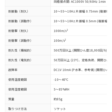
*EU RoHS指令（10物質）：
または国外への提供する場合は、日本
同極接点間: AC1000V 50/60Hz 1min
記
タに基づき作成されるものであり、閲
説明
鉛(Pb) 1000ppm以下、 水銀(Hg) 1000ppm以下、 カド
*中国RoHS10物質の基準値 (GB/T26572)：
国政府の輸出許可(または役務取引許
号
覧された時点での実際の在庫および標
ミウム(Cd) 100ppm以下、
Pb(鉛) :1000ppm、 Hg(水銀) : 1000ppm、 Cd(カドミウ
耐振動（耐久）
10～55～10Hz 片振幅 0.75mm (複振幅 1
可)を取得するなどの必要な手続きを
六価クロム(Cr(Ⅵ)) 1000ppm以下、ポリ臭化ビフェニル
ム) : 100ppm、
準価格とは異なる場合があることをご
類(PBB) 1000ppm以下、ポリ臭化ジフェニルエーテル類
Cr(Ⅵ)(六価クロム) : 1000ppm、 PBBs(ポリ臭化ビフェ
とります。
了承ください。
(PBDE) 1000ppm以下、フタル酸ビス(2-エチルヘキシ
○
一定数以上の在庫あり
ニル類) : 1000ppm、 PBDEs(ポリ臭化ジフェニルエーテ
耐振動（誤動作）
10～55～10Hz 片振幅 0.5mm (複振幅 1
当社は規制貨物を破棄する場合は、完
ル) (DEHP)(別名：DOP) 1000ppm以下、フタル酸ブチ
正式な納期状況および標準価格はお客
ル類) : 1000ppm、
ルベンジル（BBP） 1000ppm以下、フタル酸ジブチル
全に破砕するなど、違法に輸出されな
DBP(フタル酸ジブチル) : 1000ppm、 DIBP(フタル酸ジ
様のお取引先、またはお客様担当のオ
2
耐衝撃（耐久）
1000m/s
（DBP） 1000ppm以下、フタル酸ジイソブチル
イソブチル) : 1000ppm、 BBP(フタル酸ブチルベンジ
△
一定数には満たないが在庫あり
いよう必要な手段を講じます。
ムロン制御機器販売店・当社販売員に
(DIBP) 1000ppm以下
ル) : 1000ppm、
当社は貴社製品を、核兵器、ミサイ
但し、RoHS指令で産業用監視および制御機器に対する
DEHP(フタル酸ビス(2-エチルヘキシル)) : 1000ppm
ご相談ください。
2
耐衝撃（誤動作）
100m/s
適用除外項目は除く。
ル、化学兵器、生物兵器またはその他
－
在庫なし(最新の在庫状況につ
オムロン制御機器販売店や当社販売拠
フタル酸エステル類の４物質については閾値を超える意
武器並びにこれらの製造装置等に一切
いては、お客様のお取引先、ま
図的な使用がないことを確認しています。
点は「
販売ネットワーク
」をご確認
耐久性（機械的）
500万回以上 (開閉ひん度18,000回/h)
※2 環境保護使用期限
使用いたしません。
たはお客様担当のオムロン制御
ください。
当社は、貴社製品を第三者に販売する
機器販売店・当社販売員にご確
耐久性（電気的）
50万回以上 (23℃、定格負荷、開閉ひん度1,
在庫状況および標準価格結果を当社の
※2 対応予定月
「ｅ」：有害物質（10物質）のすべてが基
場合は、上記1、2および3の内容を当
認ください)
事前の承諾なく第三者に漏洩または開
準値以下であることを示します。
該第三者に通知します。また当社は、
故障率
DC1V 10mA (P水準、参考値) (開閉ひん度6
示しないようお願いします。
部品在庫の切り替え状況などにより、予定
「10」：通常の使用状況下において有害物
販売先および販売に係わる関係者が違
マイパーツ機能（部品リスト作成サー
空
受注生産機種、また在庫状況の
月が前後することがあります。
質が外部に漏えいし、環境に深刻な影響を
使用温度範囲
-10～40℃
法に輸出するおそれがある場合は、取
ビス）をご利用いただくには、I-Web
白
情報を公開していない機種
及ぼさない年数を意味します。
り引きをいたしません。
メンバーズにご登録されている必要が
使用湿度範囲
5～85%RH
「－」：未確認です。当社販売部門へお問
あります。
い合わせください。
お客様が当ウェブサイト上で当社にご
質量
約85g
※3 非含有証明書ダウンロード
登録された部品リストについて、当社
および当社の共同利用者が、当社の製
取りつけ方法
ソケット
下記の非含有証明書をダウンロードするこ