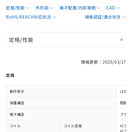
定格/性能
外形図
端子配置/内部接続
CAD
RoHS/REACH対応状況
規格認証/適合状況
定格/性能
情報更新：2025/03/17
定格
動作表示
LED
保護構造
閉鎖型
端子構造
プラグ
コイル
コイル定格
AC50V
AC50V