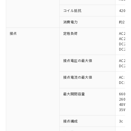
コイル抵抗
420Ω
消費電力
約2.2～
接点
定格負荷
AC220
AC220
DC24V
DC24V
接点電圧の最大値
AC250
DC250
接点電流の最大値
AC: 3A
DC: 3A
最大開閉容量
660V
260VA
48W 
35W (
接点構成
3c