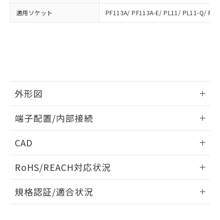
品・サービスに関するお客様との取
とができます。
合意する
キャンセル
引・商談に必要な範囲で利用すること
適用ソケット
PF113A/ PF113A-E/ PL11/ PL11-Q/ PLE
をご了承ください。
EU RoHS指令（10物質）の非含有証明書
※当社の共同利用者とは、
"個人情報
51物質の非含有証明書（当社基準）
の共同利用に関して"
の「1.共同利
※本証明書は発行日時点で非含有を証明す
用者の範囲」に記載されている法人を
るもので、過去に遡って非含有を証明する
指します。
ものではありません。
また、RoHS指令のフタル酸エステル類４
物質の対応では、対応完了までの期間は出
外形図
荷製品に未対応品が混在することから備考
情報更新：2025/03/17
欄に対応日を記載しておりました。
端子配置/内部接続
既に当社にて対応品への在庫切替を完了
していることから、特段のことがない限
外形図
情報更新：2025/03/17
CAD
り、2022年1月12日より割愛しておりま
す。
端子配置/内部接続
ログイン/会員登録いただくと、CADデータをダウンロー
RoHS/REACH対応状況
ドすることができます。
情報更新：2026/7/29
規格認証/適合状況
ログイン/会員登録
EU RoHS
注意事項・凡例
UL認証
CSA認証
CEマーキング