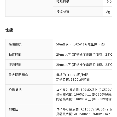
接触機構
シング
※1 対応状況
接点材質
Ag
対応済み：EU RoHS指令（10物質）の
非含有に対応した製品が提供可能な商品で
性能
す。
対応予定：EU RoHS指令（10物質）の非含
ご利用条件
有に対応した製品に切り替える予定のある
接触抵抗
50mΩ以下 (DC5V 1A 電圧降下法)
商品です。
対応予定なし：EU RoHS指令（10物質）の
動作時間
20ms以下 (定格操作電圧印加時、23℃
以下の条件をお読みいただき、同意のうえ
非含有に非対応の商品で、対応品を出す予
ご利用ください。
定はありません。
復帰時間
20ms以下 (定格操作電圧印加時、23℃
調査・確認中：EU RoHS指令（10物質）の
本サービスは、当社制御機器事業取扱
※1 中国RoHS○×表
非含有の対応状況を調査中または確認中の
最大開閉頻度
機械的: 18000回/時間
商品の当社在庫状況および標準価格
商品です。
定格負荷: 1800回/時間
(税抜)を提供させていただくもので
「○」：最大均質材料含有率が中国RoHSの
非該当品：ライセンス料など無形物で、有
す。
基準値以下であることを示します。
絶縁抵抗
コイルと接点間: 100MΩ以上 (DC500V
害物質有無と関係のない商品です。
当社制御機器事業取扱商品の中には、
異極接点間: 100MΩ以上 (DC500V絶縁抵
「×」：最大均質材料含有率が中国RoHSの
仕入先様の事情により、非含有部品として
本サービスの対象外となる商品もある
同極接点間: 100MΩ以上 (DC500V絶縁抵
基準値を超えていることを示します。
いたものが、含有品と判明した場合などや
当社は、これら貴社製品のうち、外国
ことをご了承ください。
「－」：未確認です。当社販売部門へお問
むを得ず変更することがあります。
為替および外国貿易法に定める商品
在庫状況および標準価格照会結果は、
耐電圧
コイルと接点間: AC1500V 50/60Hz 1mi
い合わせください。
（以下｢規制貨物等」という）を輸出
異極接点間: AC1500V 50/60Hz 1min
記載している更新日時点での社内デー