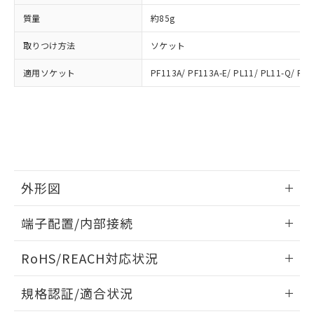
下記の非含有証明書をダウンロードするこ
品・サービスに関するお客様との取
質量
約85g
とができます。
合意する
キャンセル
引・商談に必要な範囲で利用すること
をご了承ください。
取りつけ方法
ソケット
EU RoHS指令（10物質）の非含有証明書
※当社の共同利用者とは、
"個人情報
51物質の非含有証明書（当社基準）
の共同利用に関して"
の「1.共同利
適用ソケット
PF113A/ PF113A-E/ PL11/ PL11-Q/ PLE
※本証明書は発行日時点で非含有を証明す
用者の範囲」に記載されている法人を
るもので、過去に遡って非含有を証明する
指します。
ものではありません。
また、RoHS指令のフタル酸エステル類４
物質の対応では、対応完了までの期間は出
荷製品に未対応品が混在することから備考
欄に対応日を記載しておりました。
既に当社にて対応品への在庫切替を完了
外形図
していることから、特段のことがない限
情報更新：2025/03/17
り、2022年1月12日より割愛しておりま
端子配置/内部接続
す。
外形図
情報更新：2025/03/17
RoHS/REACH対応状況
端子配置/内部接続
情報更新：2026/7/29
規格認証/適合状況