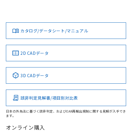
EU RoHS
注意事項・凡例
UL認証
CSA認証
CEマーキング
No
No
No
対応状況
対応予定月
※1
※2
カタログ/データシート/マニュアル
対応済み
LR型式承認
DNV型式承認
BV型式承認
KR型式承
（イギリス
（ノルウェー
（フランス
（韓国
船舶規格）
船舶規格）
船舶規格）
船舶規格
中国 RoHS
注意事項・凡例
2D CADデータ
No
No
No
No
中国 RoHS表
※1 ※2
3D CADデータ
この製品の規格認証/適合状況ページへ
Pb
Hg
Cd
Cr(VI)
その他の認証はこちらのページからご検索ください
該非判定見解書/項目別対比表
O
O
O
O
日本の外為法に基づく該非判定、およびEAR再輸出規制に関する見解が入手でき
ます。
"対応済み"や非含有の記載がされた商品であっても、流通
在庫等で未対応品が混在する可能性があります。
オンライン購入