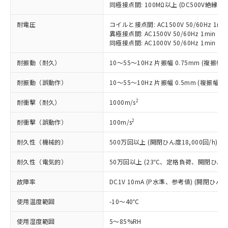
記載している更新日時点での社内デー
同極接点間: 100MΩ以上 (DC500V絶縁抵
*EU RoHS指令（10物質）：
または国外への提供する場合は、日本
記
タに基づき作成されるものであり、閲
説明
鉛(Pb) 1000ppm以下、 水銀(Hg) 1000ppm以下、 カド
*中国RoHS10物質の基準値 (GB/T26572)：
国政府の輸出許可(または役務取引許
号
覧された時点での実際の在庫および標
ミウム(Cd) 100ppm以下、
耐電圧
コイルと接点間: AC1500V 50/60Hz 1mi
Pb(鉛) :1000ppm、 Hg(水銀) : 1000ppm、 Cd(カドミウ
可)を取得するなどの必要な手続きを
六価クロム(Cr(Ⅵ)) 1000ppm以下、ポリ臭化ビフェニル
ム) : 100ppm、
異極接点間: AC1500V 50/60Hz 1min
準価格とは異なる場合があることをご
類(PBB) 1000ppm以下、ポリ臭化ジフェニルエーテル類
Cr(Ⅵ)(六価クロム) : 1000ppm、 PBBs(ポリ臭化ビフェ
とります。
同極接点間: AC1000V 50/60Hz 1min
了承ください。
(PBDE) 1000ppm以下、フタル酸ビス(2-エチルヘキシ
○
一定数以上の在庫あり
ニル類) : 1000ppm、 PBDEs(ポリ臭化ジフェニルエーテ
当社は規制貨物を破棄する場合は、完
ル) (DEHP)(別名：DOP) 1000ppm以下、フタル酸ブチ
正式な納期状況および標準価格はお客
ル類) : 1000ppm、
ルベンジル（BBP） 1000ppm以下、フタル酸ジブチル
耐振動（耐久）
10～55～10Hz 片振幅 0.75mm (複振幅 1
全に破砕するなど、違法に輸出されな
DBP(フタル酸ジブチル) : 1000ppm、 DIBP(フタル酸ジ
様のお取引先、またはお客様担当のオ
（DBP） 1000ppm以下、フタル酸ジイソブチル
イソブチル) : 1000ppm、 BBP(フタル酸ブチルベンジ
△
一定数には満たないが在庫あり
いよう必要な手段を講じます。
ムロン制御機器販売店・当社販売員に
(DIBP) 1000ppm以下
ル) : 1000ppm、
耐振動（誤動作）
10～55～10Hz 片振幅 0.5mm (複振幅 1
当社は貴社製品を、核兵器、ミサイ
但し、RoHS指令で産業用監視および制御機器に対する
DEHP(フタル酸ビス(2-エチルヘキシル)) : 1000ppm
ご相談ください。
適用除外項目は除く。
ル、化学兵器、生物兵器またはその他
－
在庫なし(最新の在庫状況につ
オムロン制御機器販売店や当社販売拠
フタル酸エステル類の４物質については閾値を超える意
2
耐衝撃（耐久）
1000m/s
武器並びにこれらの製造装置等に一切
いては、お客様のお取引先、ま
図的な使用がないことを確認しています。
点は「
販売ネットワーク
」をご確認
※2 環境保護使用期限
使用いたしません。
たはお客様担当のオムロン制御
ください。
2
耐衝撃（誤動作）
100m/s
当社は、貴社製品を第三者に販売する
機器販売店・当社販売員にご確
在庫状況および標準価格結果を当社の
※2 対応予定月
「ｅ」：有害物質（10物質）のすべてが基
場合は、上記1、2および3の内容を当
認ください)
事前の承諾なく第三者に漏洩または開
耐久性（機械的）
500万回以上 (開閉ひん度18,000回/h)
準値以下であることを示します。
該第三者に通知します。また当社は、
示しないようお願いします。
部品在庫の切り替え状況などにより、予定
「10」：通常の使用状況下において有害物
販売先および販売に係わる関係者が違
耐久性（電気的）
50万回以上 (23℃、定格負荷、開閉ひん度1,
マイパーツ機能（部品リスト作成サー
空
受注生産機種、また在庫状況の
月が前後することがあります。
質が外部に漏えいし、環境に深刻な影響を
法に輸出するおそれがある場合は、取
ビス）をご利用いただくには、I-Web
白
情報を公開していない機種
及ぼさない年数を意味します。
り引きをいたしません。
故障率
DC1V 10mA (P水準、参考値) (開閉ひん度6
メンバーズにご登録されている必要が
「－」：未確認です。当社販売部門へお問
あります。
い合わせください。
使用温度範囲
-10～40℃
お客様が当ウェブサイト上で当社にご
※3 非含有証明書ダウンロード
登録された部品リストについて、当社
使用湿度範囲
5～85%RH
および当社の共同利用者が、当社の製