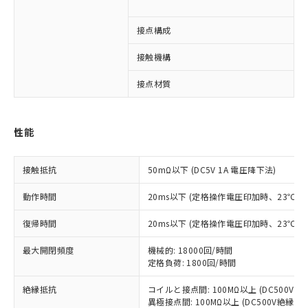
3
※1 対応状況
接点構成
3
接触機構
対応済み：EU RoHS指令（10物質）の
非含有に対応した製品が提供可能な商品で
接点材質
A
す。
対応予定：EU RoHS指令（10物質）の非含
ご利用条件
有に対応した製品に切り替える予定のある
商品です。
性能
対応予定なし：EU RoHS指令（10物質）の
以下の条件をお読みいただき、同意のうえ
非含有に非対応の商品で、対応品を出す予
接触抵抗
50mΩ以下 (DC5V 1A 電圧降下法)
ご利用ください。
定はありません。
調査・確認中：EU RoHS指令（10物質）の
本サービスは、当社制御機器事業取扱
動作時間
20ms以下 (定格操作電圧印加時、23℃
※1 中国RoHS○×表
非含有の対応状況を調査中または確認中の
商品の当社在庫状況および標準価格
商品です。
復帰時間
20ms以下 (定格操作電圧印加時、23℃
(税抜)を提供させていただくもので
「○」：最大均質材料含有率が中国RoHSの
非該当品：ライセンス料など無形物で、有
す。
基準値以下であることを示します。
害物質有無と関係のない商品です。
最大開閉頻度
機械的: 18000回/時間
当社制御機器事業取扱商品の中には、
「×」：最大均質材料含有率が中国RoHSの
仕入先様の事情により、非含有部品として
定格負荷: 1800回/時間
本サービスの対象外となる商品もある
基準値を超えていることを示します。
いたものが、含有品と判明した場合などや
当社は、これら貴社製品のうち、外国
ことをご了承ください。
「－」：未確認です。当社販売部門へお問
絶縁抵抗
コイルと接点間: 100MΩ以上 (DC500V
むを得ず変更することがあります。
為替および外国貿易法に定める商品
在庫状況および標準価格照会結果は、
異極接点間: 100MΩ以上 (DC500V絶縁抵
い合わせください。
（以下｢規制貨物等」という）を輸出