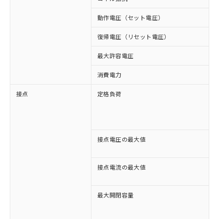
動作電圧（セット電圧）
復帰電圧（リセット電圧）
最大許容電圧
消費電力
約
接点
定格負荷
A
A
D
D
接点電圧の最大値
A
D
接点電流の最大値
A
D
最大開閉容量
2