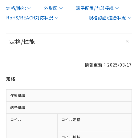
定格/性能
外形図
端子配置/内部接続
RoHS/REACH対応状況
規格認証/適合状況
定格/性能
情報更新：2025/03/17
定格
保護構造
端子構造
コイル
コイル定格
A
A
コイル抵抗
2