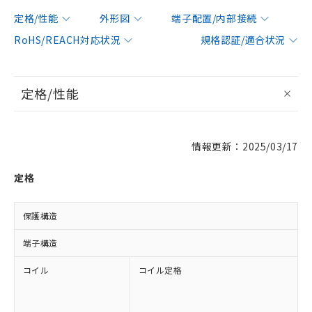
定格/性能
外形図
端子配置/内部接続
RoHS/REACH対応状況
規格認証/適合状況
定格/性能
情報更新：2025/03/17
定格
保護構造
端子構造
コイル
コイル定格
A
A
A
A