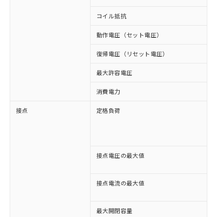
コイル抵抗
1
動作電圧（セット電圧）
復帰電圧（リセット電圧）
最大許容電圧
消費電力
約
接点
定格負荷
A
A
D
D
接点電圧の最大値
A
D
接点電流の最大値
A
D
最大開閉容量