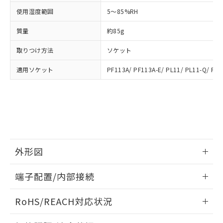
および当社の共同利用者が、当社の製
使用湿度範囲
5～85%RH
下記の非含有証明書をダウンロードするこ
品・サービスに関するお客様との取
とができます。
合意する
キャンセル
引・商談に必要な範囲で利用すること
質量
約85g
をご了承ください。
EU RoHS指令（10物質）の非含有証明書
※当社の共同利用者とは、
"個人情報
取りつけ方法
ソケット
51物質の非含有証明書（当社基準）
の共同利用に関して"
の「1.共同利
※本証明書は発行日時点で非含有を証明す
適用ソケット
PF113A/ PF113A-E/ PL11/ PL11-Q/ PLE
用者の範囲」に記載されている法人を
るもので、過去に遡って非含有を証明する
指します。
ものではありません。
また、RoHS指令のフタル酸エステル類４
物質の対応では、対応完了までの期間は出
荷製品に未対応品が混在することから備考
欄に対応日を記載しておりました。
既に当社にて対応品への在庫切替を完了
外形図
していることから、特段のことがない限
り、2022年1月12日より割愛しておりま
情報更新：2025/03/17
す。
端子配置/内部接続
外形図
情報更新：2025/03/17
RoHS/REACH対応状況
端子配置/内部接続
情報更新：2026/7/29