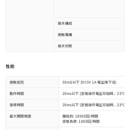
2
3
※1 対応状況
接点構成
3
対応済み：EU RoHS指令（10物質）の
接触機構
非含有に対応した製品が提供可能な商品で
す。
接点材質
A
対応予定：EU RoHS指令（10物質）の非含
ご利用条件
有に対応した製品に切り替える予定のある
商品です。
性能
対応予定なし：EU RoHS指令（10物質）の
以下の条件をお読みいただき、同意のうえ
非含有に非対応の商品で、対応品を出す予
ご利用ください。
定はありません。
接触抵抗
50mΩ以下 (DC5V 1A 電圧降下法)
調査・確認中：EU RoHS指令（10物質）の
本サービスは、当社制御機器事業取扱
※1 中国RoHS○×表
非含有の対応状況を調査中または確認中の
動作時間
20ms以下 (定格操作電圧印加時、23℃
商品の当社在庫状況および標準価格
商品です。
(税抜)を提供させていただくもので
「○」：最大均質材料含有率が中国RoHSの
非該当品：ライセンス料など無形物で、有
復帰時間
20ms以下 (定格操作電圧印加時、23℃
す。
基準値以下であることを示します。
害物質有無と関係のない商品です。
当社制御機器事業取扱商品の中には、
「×」：最大均質材料含有率が中国RoHSの
仕入先様の事情により、非含有部品として
最大開閉頻度
機械的: 18000回/時間
本サービスの対象外となる商品もある
基準値を超えていることを示します。
定格負荷: 1800回/時間
いたものが、含有品と判明した場合などや
当社は、これら貴社製品のうち、外国
ことをご了承ください。
「－」：未確認です。当社販売部門へお問
むを得ず変更することがあります。
為替および外国貿易法に定める商品