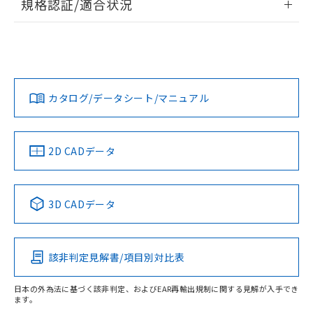
規格認証/適合状況
EU RoHS
注意事項・凡例
UL認証
CSA認証
CEマーキング
No
No
No
対応状況
対応予定月
※1
※2
カタログ/データシート/マニュアル
対応済み
LR型式承認
DNV型式承認
BV型式承認
KR型式承
（イギリス
（ノルウェー
（フランス
（韓国
船舶規格）
船舶規格）
船舶規格）
船舶規格
中国 RoHS
注意事項・凡例
2D CADデータ
No
No
No
No
中国 RoHS表
※1 ※2
3D CADデータ
この製品の規格認証/適合状況ページへ
Pb
Hg
Cd
Cr(VI)
その他の認証はこちらのページからご検索ください
該非判定見解書/項目別対比表
O
O
O
O
日本の外為法に基づく該非判定、およびEAR再輸出規制に関する見解が入手でき
ます。
"対応済み"や非含有の記載がされた商品であっても、流通