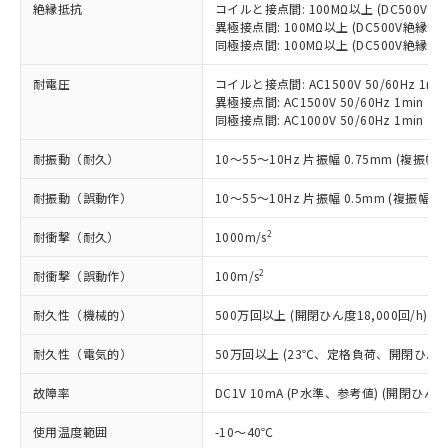
在庫状況および標準価格照会結果は、
絶縁抵抗
コイルと接点間: 100MΩ以上 (DC500V
い合わせください。
（以下｢規制貨物等」という）を輸出
記載している更新日時点での社内デー
異極接点間: 100MΩ以上 (DC500V絶縁抵
*EU RoHS指令（10物質）：
または国外への提供する場合は、日本
記
タに基づき作成されるものであり、閲
説明
同極接点間: 100MΩ以上 (DC500V絶縁抵
鉛(Pb) 1000ppm以下、 水銀(Hg) 1000ppm以下、 カド
*中国RoHS10物質の基準値 (GB/T26572)：
国政府の輸出許可(または役務取引許
号
覧された時点での実際の在庫および標
ミウム(Cd) 100ppm以下、
Pb(鉛) :1000ppm、 Hg(水銀) : 1000ppm、 Cd(カドミウ
可)を取得するなどの必要な手続きを
六価クロム(Cr(Ⅵ)) 1000ppm以下、ポリ臭化ビフェニル
ム) : 100ppm、
耐電圧
コイルと接点間: AC1500V 50/60Hz 1mi
準価格とは異なる場合があることをご
類(PBB) 1000ppm以下、ポリ臭化ジフェニルエーテル類
Cr(Ⅵ)(六価クロム) : 1000ppm、 PBBs(ポリ臭化ビフェ
とります。
異極接点間: AC1500V 50/60Hz 1min
了承ください。
(PBDE) 1000ppm以下、フタル酸ビス(2-エチルヘキシ
○
一定数以上の在庫あり
ニル類) : 1000ppm、 PBDEs(ポリ臭化ジフェニルエーテ
同極接点間: AC1000V 50/60Hz 1min
当社は規制貨物を破棄する場合は、完
ル) (DEHP)(別名：DOP) 1000ppm以下、フタル酸ブチ
正式な納期状況および標準価格はお客
ル類) : 1000ppm、
ルベンジル（BBP） 1000ppm以下、フタル酸ジブチル
全に破砕するなど、違法に輸出されな
DBP(フタル酸ジブチル) : 1000ppm、 DIBP(フタル酸ジ
様のお取引先、またはお客様担当のオ
（DBP） 1000ppm以下、フタル酸ジイソブチル
イソブチル) : 1000ppm、 BBP(フタル酸ブチルベンジ
耐振動（耐久）
10～55～10Hz 片振幅 0.75mm (複振幅 1
△
一定数には満たないが在庫あり
いよう必要な手段を講じます。
ムロン制御機器販売店・当社販売員に
(DIBP) 1000ppm以下
ル) : 1000ppm、
当社は貴社製品を、核兵器、ミサイ
但し、RoHS指令で産業用監視および制御機器に対する
DEHP(フタル酸ビス(2-エチルヘキシル)) : 1000ppm
ご相談ください。
耐振動（誤動作）
10～55～10Hz 片振幅 0.5mm (複振幅 1
適用除外項目は除く。
ル、化学兵器、生物兵器またはその他
－
在庫なし(最新の在庫状況につ
オムロン制御機器販売店や当社販売拠
フタル酸エステル類の４物質については閾値を超える意
武器並びにこれらの製造装置等に一切
いては、お客様のお取引先、ま
図的な使用がないことを確認しています。
点は「
販売ネットワーク
」をご確認
2
耐衝撃（耐久）
1000m/s
※2 環境保護使用期限
使用いたしません。
たはお客様担当のオムロン制御
ください。
当社は、貴社製品を第三者に販売する
機器販売店・当社販売員にご確
在庫状況および標準価格結果を当社の
2
耐衝撃（誤動作）
100m/s
※2 対応予定月
「ｅ」：有害物質（10物質）のすべてが基
場合は、上記1、2および3の内容を当
認ください)
事前の承諾なく第三者に漏洩または開
準値以下であることを示します。
該第三者に通知します。また当社は、
耐久性（機械的）
500万回以上 (開閉ひん度18,000回/h)
示しないようお願いします。
部品在庫の切り替え状況などにより、予定
「10」：通常の使用状況下において有害物
販売先および販売に係わる関係者が違
マイパーツ機能（部品リスト作成サー
空
受注生産機種、また在庫状況の
月が前後することがあります。
質が外部に漏えいし、環境に深刻な影響を
法に輸出するおそれがある場合は、取
耐久性（電気的）
50万回以上 (23℃、定格負荷、開閉ひん度1,
ビス）をご利用いただくには、I-Web
白
情報を公開していない機種
及ぼさない年数を意味します。
り引きをいたしません。
メンバーズにご登録されている必要が
「－」：未確認です。当社販売部門へお問
故障率
DC1V 10mA (P水準、参考値) (開閉ひん度6
あります。
い合わせください。
お客様が当ウェブサイト上で当社にご
使用温度範囲
-10～40℃
※3 非含有証明書ダウンロード
登録された部品リストについて、当社