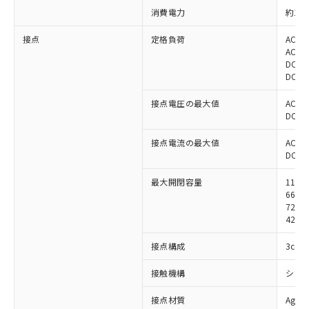
消費電力
約1.9
接点
定格負荷
AC22
AC22
DC24
DC24
接点電圧の最大値
AC25
DC25
接点電流の最大値
AC: 5
DC: 5
最大開閉容量
1100
660V
72W
42W 
接点構成
3c
接触機構
シン
接点材質
Ag