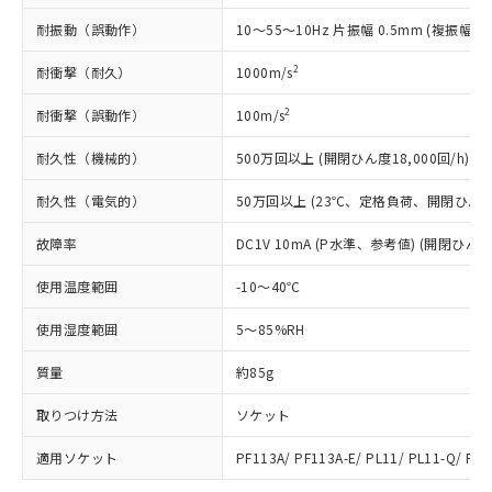
号
覧された時点での実際の在庫および標
ミウム(Cd) 100ppm以下、
Pb(鉛) :1000ppm、 Hg(水銀) : 1000ppm、 Cd(カドミウ
可)を取得するなどの必要な手続きを
六価クロム(Cr(Ⅵ)) 1000ppm以下、ポリ臭化ビフェニル
ム) : 100ppm、
準価格とは異なる場合があることをご
耐振動（誤動作）
10～55～10Hz 片振幅 0.5mm (複振幅 1
類(PBB) 1000ppm以下、ポリ臭化ジフェニルエーテル類
Cr(Ⅵ)(六価クロム) : 1000ppm、 PBBs(ポリ臭化ビフェ
とります。
了承ください。
(PBDE) 1000ppm以下、フタル酸ビス(2-エチルヘキシ
○
一定数以上の在庫あり
ニル類) : 1000ppm、 PBDEs(ポリ臭化ジフェニルエーテ
当社は規制貨物を破棄する場合は、完
ル) (DEHP)(別名：DOP) 1000ppm以下、フタル酸ブチ
2
耐衝撃（耐久）
1000m/s
正式な納期状況および標準価格はお客
ル類) : 1000ppm、
ルベンジル（BBP） 1000ppm以下、フタル酸ジブチル
全に破砕するなど、違法に輸出されな
DBP(フタル酸ジブチル) : 1000ppm、 DIBP(フタル酸ジ
様のお取引先、またはお客様担当のオ
（DBP） 1000ppm以下、フタル酸ジイソブチル
イソブチル) : 1000ppm、 BBP(フタル酸ブチルベンジ
△
一定数には満たないが在庫あり
いよう必要な手段を講じます。
2
耐衝撃（誤動作）
100m/s
ムロン制御機器販売店・当社販売員に
(DIBP) 1000ppm以下
ル) : 1000ppm、
当社は貴社製品を、核兵器、ミサイ
但し、RoHS指令で産業用監視および制御機器に対する
DEHP(フタル酸ビス(2-エチルヘキシル)) : 1000ppm
ご相談ください。
適用除外項目は除く。
耐久性（機械的）
500万回以上 (開閉ひん度18,000回/h)
ル、化学兵器、生物兵器またはその他
－
在庫なし(最新の在庫状況につ
オムロン制御機器販売店や当社販売拠
フタル酸エステル類の４物質については閾値を超える意
武器並びにこれらの製造装置等に一切
いては、お客様のお取引先、ま
図的な使用がないことを確認しています。
点は「
販売ネットワーク
」をご確認
耐久性（電気的）
※2 環境保護使用期限
50万回以上 (23℃、定格負荷、開閉ひん度1,
使用いたしません。
たはお客様担当のオムロン制御
ください。
当社は、貴社製品を第三者に販売する
機器販売店・当社販売員にご確
在庫状況および標準価格結果を当社の
故障率
DC1V 10mA (P水準、参考値) (開閉ひん度6
※2 対応予定月
「ｅ」：有害物質（10物質）のすべてが基
場合は、上記1、2および3の内容を当
認ください)
事前の承諾なく第三者に漏洩または開
準値以下であることを示します。
該第三者に通知します。また当社は、
示しないようお願いします。
使用温度範囲
-10～40℃
部品在庫の切り替え状況などにより、予定
「10」：通常の使用状況下において有害物
販売先および販売に係わる関係者が違
マイパーツ機能（部品リスト作成サー
空
受注生産機種、また在庫状況の
月が前後することがあります。
質が外部に漏えいし、環境に深刻な影響を
法に輸出するおそれがある場合は、取
ビス）をご利用いただくには、I-Web
使用湿度範囲
5～85%RH
白
情報を公開していない機種
及ぼさない年数を意味します。
り引きをいたしません。
メンバーズにご登録されている必要が
「－」：未確認です。当社販売部門へお問
質量
約85g
あります。
い合わせください。
お客様が当ウェブサイト上で当社にご
※3 非含有証明書ダウンロード
取りつけ方法
ソケット
登録された部品リストについて、当社
および当社の共同利用者が、当社の製
下記の非含有証明書をダウンロードするこ
適用ソケット
PF113A/ PF113A-E/ PL11/ PL11-Q/ PLE
品・サービスに関するお客様との取
とができます。
合意する
キャンセル
引・商談に必要な範囲で利用すること