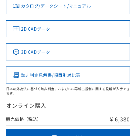
カタログ/データシート/マニュアル
対応済み
LR型式承認
DNV型式承認
BV型式承認
KR型式承
（イギリス
（ノルウェー
（フランス
（韓国
船舶規格）
船舶規格）
船舶規格）
船舶規格
中国 RoHS
注意事項・凡例
2D CADデータ
No
No
No
No
中国 RoHS表
※1 ※2
3D CADデータ
この製品の規格認証/適合状況ページへ
Pb
Hg
Cd
Cr(VI)
その他の認証はこちらのページからご検索ください
該非判定見解書/項目別対比表
O
O
O
O
日本の外為法に基づく該非判定、およびEAR再輸出規制に関する見解が入手でき
ます。
"対応済み"や非含有の記載がされた商品であっても、流通
在庫等で未対応品が混在する可能性があります。
オンライン購入
非含有品が必要な際は、弊社営業部門もしくは販売店へお
問い合わせください。
¥ 6,380
販売価格（税込）
この製品のRoHS/REACH対応状況ページへ