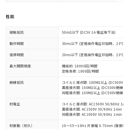
※1 対応状況
対応済み：EU RoHS指令（10物質）の
性能
非含有に対応した製品が提供可能な商品で
す。
対応予定：EU RoHS指令（10物質）の非含
接触抵抗
50mΩ以下 (DC5V 1A 電圧降下法)
ご利用条件
有に対応した製品に切り替える予定のある
商品です。
動作時間
30ms以下 (定格操作電圧印加時、23℃
対応予定なし：EU RoHS指令（10物質）の
以下の条件をお読みいただき、同意のうえ
復帰時間
非含有に非対応の商品で、対応品を出す予
20ms以下 (定格操作電圧印加時、23℃
ご利用ください。
定はありません。
最大開閉頻度
機械的: 18000回/時間
調査・確認中：EU RoHS指令（10物質）の
本サービスは、当社制御機器事業取扱
定格負荷: 1800回/時間
※1 中国RoHS○×表
非含有の対応状況を調査中または確認中の
商品の当社在庫状況および標準価格
商品です。
(税抜)を提供させていただくもので
絶縁抵抗
コイルと接点間: 100MΩ以上 (DC500V
「○」：最大均質材料含有率が中国RoHSの
非該当品：ライセンス料など無形物で、有
異極接点間: 100MΩ以上 (DC500V絶縁抵
す。
基準値以下であることを示します。
害物質有無と関係のない商品です。
同極接点間: 100MΩ以上 (DC500V絶縁抵
当社制御機器事業取扱商品の中には、
「×」：最大均質材料含有率が中国RoHSの
仕入先様の事情により、非含有部品として
本サービスの対象外となる商品もある
基準値を超えていることを示します。
いたものが、含有品と判明した場合などや
耐電圧
コイルと接点間: AC1500V 50/60Hz 1mi
当社は、これら貴社製品のうち、外国
ことをご了承ください。
「－」：未確認です。当社販売部門へお問
むを得ず変更することがあります。
異極接点間: AC1500V 50/60Hz 1min
為替および外国貿易法に定める商品
在庫状況および標準価格照会結果は、
い合わせください。
同極接点間: AC1000V 50/60Hz 1min
（以下｢規制貨物等」という）を輸出
記載している更新日時点での社内デー
*EU RoHS指令（10物質）：
または国外への提供する場合は、日本
記
タに基づき作成されるものであり、閲
説明
耐振動（耐久）
10～55～10Hz 片振幅 0.75mm (複振幅 1
鉛(Pb) 1000ppm以下、 水銀(Hg) 1000ppm以下、 カド
*中国RoHS10物質の基準値 (GB/T26572)：
国政府の輸出許可(または役務取引許