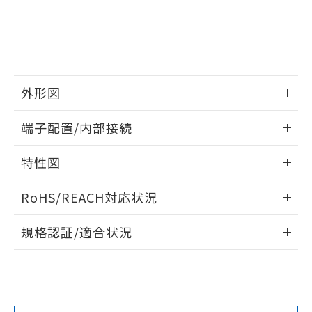
をご了承ください。
EU RoHS指令（10物質）の非含有証明書
※当社の共同利用者とは、
"個人情報
51物質の非含有証明書（当社基準）
の共同利用に関して"
の「1.共同利
※本証明書は発行日時点で非含有を証明す
用者の範囲」に記載されている法人を
るもので、過去に遡って非含有を証明する
指します。
ものではありません。
外形図
また、RoHS指令のフタル酸エステル類４
物質の対応では、対応完了までの期間は出
情報更新：2025/03/17
荷製品に未対応品が混在することから備考
端子配置/内部接続
欄に対応日を記載しておりました。
外形図
情報更新：2025/03/17
既に当社にて対応品への在庫切替を完了
特性図
していることから、特段のことがない限
り、2022年1月12日より割愛しておりま
端子配置/内部接続
情報更新：2025/03/17
RoHS/REACH対応状況
す。
電気的寿命曲線
情報更新：2026/7/29
規格認証/適合状況
EU RoHS
注意事項・凡例
UL認証
CSA認証
CEマーキング
No
No
No
対応状況
対応予定月
※1
※2