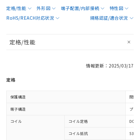
定格/性能
外形図
端子配置/内部接続
特性図
RoHS/REACH対応状況
規格認証/適合状況
定格/性能
情報更新：2025/03/17
定格
保護構造
閉鎖
端子構造
プラ
コイル
コイル定格
DC10
コイル抵抗
5300