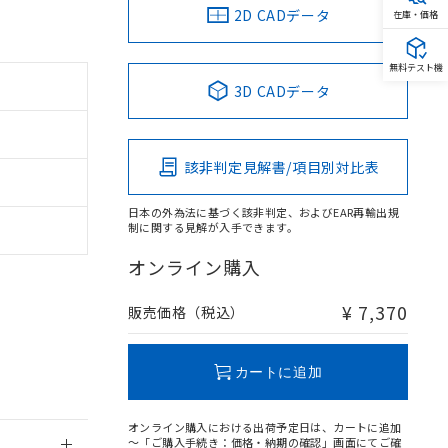
2D CADデータ
在庫・価格
無料テスト機
3D CADデータ
。
商品です。
定はありません。
該非判定見解書/項目別対比表
商品です。
日本の外為法に基づく該非判定、およびEAR再輸出規
を得ず変更すること
制に関する見解が入手できます。
オンライン購入
を提供させていただ
規制貨物等」とい
引許可)を取得する
¥ 7,370
販売価格（税込）
BDE) 1000ppm以下、
をご了承ください。
0ppm以下、フタル酸ジブチ
基づき作成されるも
う必要な手段を講じ
ことをご了承くださ
) : 1000ppm、
カートに追加
 1000ppm、
びにこれらの製造装
ン制御機器販売店・
オンライン購入における出荷予定日は、カートに追加
三者に通知します。
～「ご購入手続き：価格・納期の確認」画面にてご確