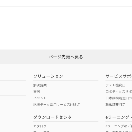
機器販売店や当社販売拠点は「
販売ネットワーク
」をご確認くだ
販売先および販売に係わる関係者が違法に輸出するおそれがある場
用期限
び標準価格結果を当社の事前の承諾なく第三者に漏洩または開示し
え状況などにより、予定月が前後することがあります。
(最新の在庫状況については、お客様のお取引先、またはお客様担当
情報更新：
（10物質）のすべてが基準値以下であることを示します。
店・当社販売員にご確認ください)
能（部品リスト作成サービス）をご利用いただくには、I-Webメン
使用状況下において有害物質が外部に漏えいし、環境に深刻な影響を
業部門もしくは販売店にお問い合わせください。
あります。
CCC認証
電波法
機種、また在庫状況の情報を公開していない機種
ェブサイト上で当社にご登録された部品リストについて、当社およ
書ダウンロード
す。当社販売部門へお問い合わせください。
品・サービスに関するお客様との取引・商談に必要な範囲で利用す
合意する
キャンセル
この製品のRoHS/REACH対応
N/A
N/A
書をダウンロードすることができます。
利用者とは、
"個人情報の共同利用に関して"
の「1.共同利用者の
します。
ページ先頭へ戻る
10物質）の非含有証明書
明書（当社基準）
型式承認
NK型式承認
ABS型式承認
日時点で非含有を証明するもので、過去に遡って非含有を証明するも
韓国
（日本
（アメリカ
令のフタル酸エステル類４物質の対応では、対応完了までの期間は出
ソリューション
サービスサポ
舶規格）
船舶規格）
船舶規格）
備考欄に対応日を記載しておりました。
解決提案
テスト機貸出
品への在庫切替を完了していることから、特段のことがない限り、20
事例
ロボティクスサ
す。
No
No
イベント
日本語相談窓口
現場データ活用サービスi-BELT
輸出該非判定
ダウンロードセンタ
eラーニング
この製品の規格認証/適合
その他の認証はこちらのページからご
カタログ
eラーニングのご