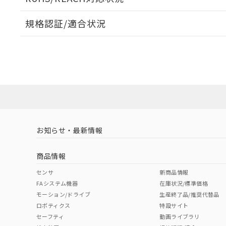
オムロン制御
また当社は、
※2 環境保護使
在庫状況およ
部品在庫の切り替
たしません。
－
在庫なし
規格認証/適合状況
す。
「ｅ」：有害物質
機器販売
マイパーツ機
「10」：通常の
MK2P AC/DC24 60WのRoHS対応状況については、営
ている必要が
味します。
UL認証
CSA認証
CEマーキング
空
受注生産
お客様が当ウ
※3 非含有証明
「－」：未確認で
白
が、当社の製
No
No
No
さい。
下記の非含有証明
※当社の共同
いる法人を指
EU RoHS指令（
51物質の非含有証
LR型式承認
DNV型式承認
BV型式承認
KR
※本証明書は発行
（イギリス
（ノルウェー
（フランス
（
また、RoHS指
お知らせ・最新情報
船舶規格）
船舶規格）
船舶規格）
船
混在することから
既に当社にて対応
商品情報
り割愛しておりま
No
No
No
No
センサ
新商品情報
FAシステム機器
在庫状況/標準価格
モーション/ドライブ
生産終了品/推奨代替品
ロボティクス
特設サイト
セーフティ
動画ライブラリ