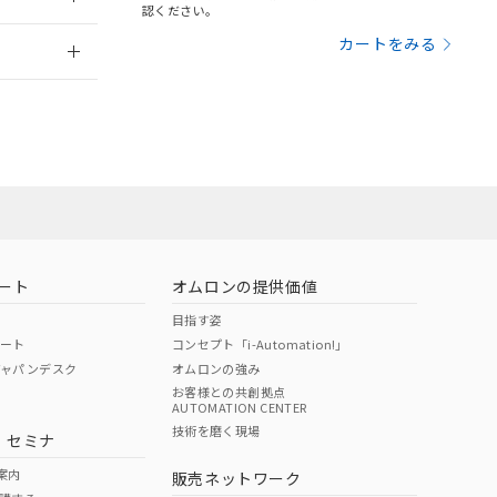
さい。
合は、取り引きをい
認ください。
ないようお願いしま
のオムロン制御
2026/7/29
カートをみる
バーズにご登録され
及ぼさない年数を意
び当社の共同利用者
ることをご了承くだ
状況ページへ
範囲」に記載されて
のではありません。
荷製品に未対応品が
ート
オムロンの提供価値
目指す姿
22年1月12日よ
ポート
コンセプト「i-Automation!」
ジャパンデスク
オムロンの強み
お客様との共創拠点
AUTOMATION CENTER
技術を磨く現場
・セミナ
状況ページへ
検索ください
案内
販売ネットワーク