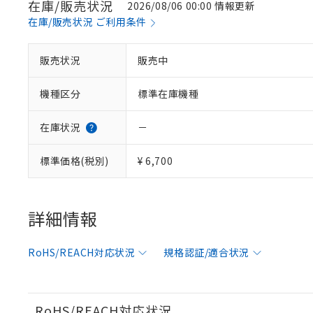
在庫/販売状況
2026/08/06 00:00 情報更新
在庫/販売状況 ご利用条件
※1 対応状況
販売状況
販売中
対応済み：EU
機種区分
標準在庫機種
対応予定：EU R
対応予定なし：EU
調査・確認中：EU
ご利用条件
在庫状況
－
非該当品：ライセ
※1 中国RoHS
仕入先様の事情に
標準価格(税別)
¥ 6,700
があります。
以下の条件をお読
「○」：最大均質
「×」：最大均質
本サービスは
当社は、これ
*EU RoHS指令（10物
「－」：未確認で
鉛(Pb) 1000ppm以下、
くものです。
う）を輸出ま
詳細情報
記
説明
六価クロム(Cr(Ⅵ)) 1
当社制御機器
などの必要な
フタル酸ビス(2-エチルヘ
号
*中国RoHS10物質の基準値 
ル（DBP） 1000ppm
在庫状況およ
当社は規制貨
Pb(鉛) :1000ppm、 Hg
但し、RoHS指令で産
RoHS/REACH対応状況
規格認証/適合状況
のであり、閲
ます。
Cr(Ⅵ)(六価クロム) : 
フタル酸エステル類の４
○
一定数以
DBP(フタル酸ジブチル) :
い。
当社は貴社製
DEHP(フタル酸ビス(2-エ
正式な納期状
置等に一切使
当社販売員に
※2 対応予定月
△
一定数に
当社は、貴社
RoHS/REACH対応状況