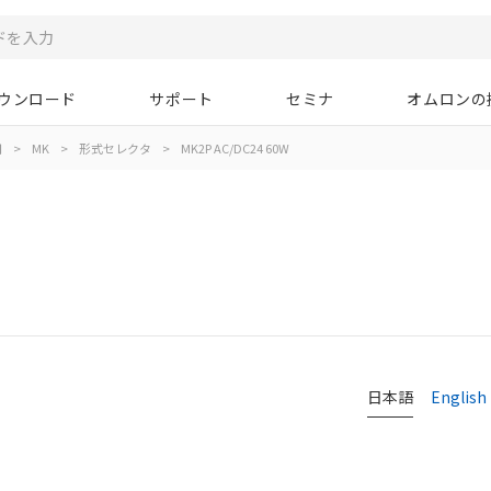
ウンロード
サポート
セミナ
オムロンの
用
>
MK
>
形式セレクタ
>
MK2P AC/DC24 60W
日本語
English