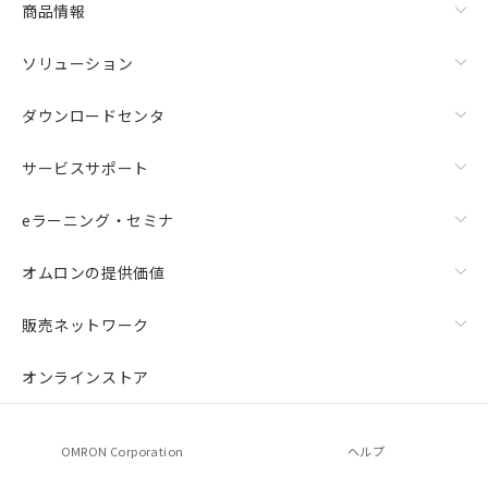
商品情報
荷製品に未対応品が混在することから備考
欄に対応日を記載しておりました。
ソリューション
既に当社にて対応品への在庫切替を完了
していることから、特段のことがない限
り、2022年1月12日より割愛しておりま
ダウンロードセンタ
す。
サービスサポート
eラーニング・セミナ
オムロンの提供価値
販売ネットワーク
オンラインストア
OMRON Corporation
ヘルプ