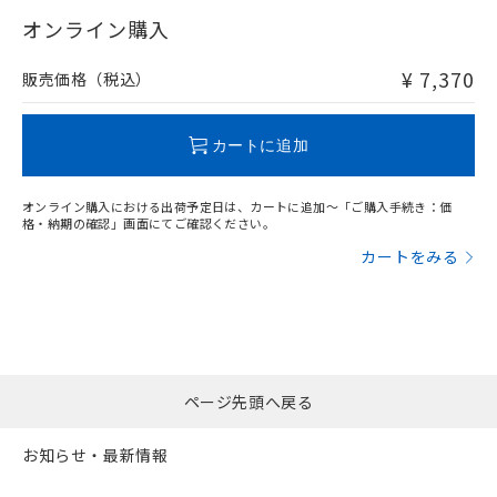
武器並びにこれらの製造装置等に一切
いては、お客様のお取引先、ま
図的な使用がないことを確認しています。
点は「
販売ネットワーク
」をご確認
オンライン購入
※2 環境保護使用期限
使用いたしません。
たはお客様担当のオムロン制御
ください。
当社は、貴社製品を第三者に販売する
機器販売店・当社販売員にご確
在庫状況および標準価格結果を当社の
※2 対応予定月
「ｅ」：有害物質（10物質）のすべてが基
¥ 7,370
場合は、上記1、2および3の内容を当
販売価格（税込）
認ください)
事前の承諾なく第三者に漏洩または開
準値以下であることを示します。
該第三者に通知します。また当社は、
示しないようお願いします。
部品在庫の切り替え状況などにより、予定
「10」：通常の使用状況下において有害物
販売先および販売に係わる関係者が違
マイパーツ機能（部品リスト作成サー
空
受注生産機種、また在庫状況の
月が前後することがあります。
質が外部に漏えいし、環境に深刻な影響を
法に輸出するおそれがある場合は、取
カートに追加
ビス）をご利用いただくには、I-Web
白
情報を公開していない機種
及ぼさない年数を意味します。
り引きをいたしません。
メンバーズにご登録されている必要が
「－」：未確認です。当社販売部門へお問
あります。
オンライン購入における出荷予定日は、カートに追加～「ご購入手続き：価
い合わせください。
お客様が当ウェブサイト上で当社にご
格・納期の確認」画面にてご確認ください。
※3 非含有証明書ダウンロード
登録された部品リストについて、当社
カートをみる
および当社の共同利用者が、当社の製
下記の非含有証明書をダウンロードするこ
品・サービスに関するお客様との取
とができます。
合意する
キャンセル
引・商談に必要な範囲で利用すること
をご了承ください。
EU RoHS指令（10物質）の非含有証明書
※当社の共同利用者とは、
"個人情報
51物質の非含有証明書（当社基準）
の共同利用に関して"
の「1.共同利
※本証明書は発行日時点で非含有を証明す
ページ先頭へ戻る
用者の範囲」に記載されている法人を
るもので、過去に遡って非含有を証明する
指します。
ものではありません。
お知らせ・最新情報
また、RoHS指令のフタル酸エステル類４
物質の対応では、対応完了までの期間は出