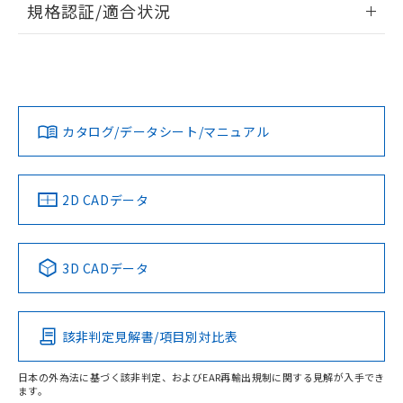
規格認証/適合状況
対応予定なし：EU RoHS指令（10物質）の
以下の条件をお読みいただき、同意のうえ
非含有に非対応の商品で、対応品を出す予
MK2P AC/DC24 40WのRoHS対応状況については、営業部門
ご利用ください。
定はありません。
UL認証
CSA認証
CEマーキング
もしくは販売店にお問い合わせください。
調査・確認中：EU RoHS指令（10物質）の
本サービスは、当社制御機器事業取扱
※1 中国RoHS○×表
非含有の対応状況を調査中または確認中の
No
No
No
商品の当社在庫状況および標準価格
商品です。
この製品のRoHS/REACH対応状況ページへ
(税抜)を提供させていただくもので
「○」：最大均質材料含有率が中国RoHSの
非該当品：ライセンス料など無形物で、有
す。
カタログ/データシート/マニュアル
基準値以下であることを示します。
害物質有無と関係のない商品です。
当社制御機器事業取扱商品の中には、
「×」：最大均質材料含有率が中国RoHSの
仕入先様の事情により、非含有部品として
LR型式承認
DNV型式承認
BV型式承認
KR型式承
本サービスの対象外となる商品もある
基準値を超えていることを示します。
（イギリス
（ノルウェー
（フランス
（韓国
いたものが、含有品と判明した場合などや
当社は、これら貴社製品のうち、外国
ことをご了承ください。
船舶規格）
船舶規格）
船舶規格）
船舶規格
「－」：未確認です。当社販売部門へお問
むを得ず変更することがあります。
2D CADデータ
為替および外国貿易法に定める商品
在庫状況および標準価格照会結果は、
い合わせください。
（以下｢規制貨物等」という）を輸出
記載している更新日時点での社内デー
No
No
No
No
*EU RoHS指令（10物質）：
または国外への提供する場合は、日本
記
タに基づき作成されるものであり、閲
説明
鉛(Pb) 1000ppm以下、 水銀(Hg) 1000ppm以下、 カド
*中国RoHS10物質の基準値 (GB/T26572)：
国政府の輸出許可(または役務取引許
号
覧された時点での実際の在庫および標
ミウム(Cd) 100ppm以下、
Pb(鉛) :1000ppm、 Hg(水銀) : 1000ppm、 Cd(カドミウ
3D CADデータ
可)を取得するなどの必要な手続きを
六価クロム(Cr(Ⅵ)) 1000ppm以下、ポリ臭化ビフェニル
ム) : 100ppm、
準価格とは異なる場合があることをご
この製品の規格認証/適合状況ページへ
類(PBB) 1000ppm以下、ポリ臭化ジフェニルエーテル類
Cr(Ⅵ)(六価クロム) : 1000ppm、 PBBs(ポリ臭化ビフェ
とります。
了承ください。
(PBDE) 1000ppm以下、フタル酸ビス(2-エチルヘキシ
○
一定数以上の在庫あり
ニル類) : 1000ppm、 PBDEs(ポリ臭化ジフェニルエーテ
その他の認証はこちらのページからご検索ください
当社は規制貨物を破棄する場合は、完
ル) (DEHP)(別名：DOP) 1000ppm以下、フタル酸ブチ
正式な納期状況および標準価格はお客
ル類) : 1000ppm、
ルベンジル（BBP） 1000ppm以下、フタル酸ジブチル
全に破砕するなど、違法に輸出されな
DBP(フタル酸ジブチル) : 1000ppm、 DIBP(フタル酸ジ
該非判定見解書/項目別対比表
様のお取引先、またはお客様担当のオ
（DBP） 1000ppm以下、フタル酸ジイソブチル
イソブチル) : 1000ppm、 BBP(フタル酸ブチルベンジ
△
一定数には満たないが在庫あり
いよう必要な手段を講じます。
ムロン制御機器販売店・当社販売員に
(DIBP) 1000ppm以下
ル) : 1000ppm、
当社は貴社製品を、核兵器、ミサイ
但し、RoHS指令で産業用監視および制御機器に対する
DEHP(フタル酸ビス(2-エチルヘキシル)) : 1000ppm
ご相談ください。
日本の外為法に基づく該非判定、およびEAR再輸出規制に関する見解が入手でき
適用除外項目は除く。
ル、化学兵器、生物兵器またはその他
ます。
－
在庫なし(最新の在庫状況につ
オムロン制御機器販売店や当社販売拠
フタル酸エステル類の４物質については閾値を超える意