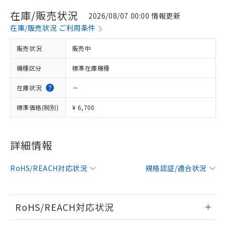
在庫/販売状況
2026/08/07 00:00 情報更新
在庫/販売状況 ご利用条件
販売状況
販売中
機種区分
標準在庫機種
在庫状況
－
標準価格(税別)
¥ 6,700
詳細情報
※1 対応状況
対応済み：EU RoHS指令（10物質）の
RoHS/REACH対応状況
規格認証/適合状況
非含有に対応した製品が提供可能な商品で
す。
対応予定：EU RoHS指令（10物質）の非含
RoHS/REACH対応状況
ご利用条件
有に対応した製品に切り替える予定のある
商品です。
情報更新：2026/7/29