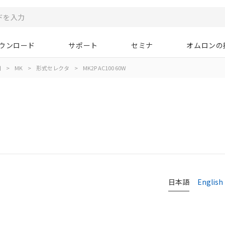
ウンロード
サポート
セミナ
オムロンの
用
>
MK
>
形式セレクタ
>
MK2P AC100 60W
日本語
English