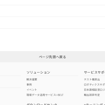
ご相談ください。
は満たないが在庫あり
製品を第三者に販売する場合は、上記1、2および3の内容を当該第
機器販売店や当社販売拠点は「
販売ネットワーク
」をご確認くだ
販売先および販売に係わる関係者が違法に輸出するおそれがある場
用期限
情報更新
び標準価格結果を当社の事前の承諾なく第三者に漏洩または開示し
え状況などにより、予定月が前後することがあります。
(最新の在庫状況については、お客様のお取引先、またはお客様担当
（10物質）のすべてが基準値以下であることを示します。
店・当社販売員にご確認ください)
ードすることができます。
情報更新：
能（部品リスト作成サービス）をご利用いただくには、I-Webメン
使用状況下において有害物質が外部に漏えいし、環境に深刻な影響を
あります。
機種、また在庫状況の情報を公開していない機種
門もしくは販売店にお問い合わせください。
ェブサイト上で当社にご登録された部品リストについて、当社およ
書ダウンロード
す。当社販売部門へお問い合わせください。
CCC認証
電波法
ログイン/会員登録
品・サービスに関するお客様との取引・商談に必要な範囲で利用す
合意する
キャンセル
書をダウンロードすることができます。
この製品のRoHS/REACH対応
利用者とは、
N/A
"個人情報の共同利用に関して"
N/A
の「1.共同利用者の
します。
10物質）の非含有証明書
みください。
明書（当社基準）
ページ先頭へ戻る
日時点で非含有を証明するもので、過去に遡って非含有を証明するも
令のフタル酸エステル類４物質の対応では、対応完了までの期間は出
型式承認
NK型式承認
ABS型式承認
備考欄に対応日を記載しておりました。
韓国
（日本
（アメリカ
ソリューション
サービスサポ
品への在庫切替を完了していることから、特段のことがない限り、20
舶規格）
船舶規格）
船舶規格）
解決提案
テスト機貸出
す。
事例
ロボティクスサ
No
No
イベント
日本語相談窓口
現場データ活用サービスi-BELT
輸出該非判定
ダウンロードセンタ
eラーニング