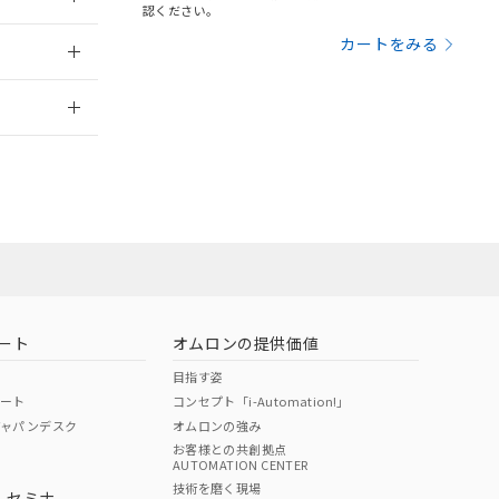
三者に通知します。
認ください。
さい。
合は、取り引きをい
：2018/8/1
カートをみる
ないようお願いしま
のオムロン制御
2026/7/29
バーズにご登録され
及ぼさない年数を意
び当社の共同利用者
ることをご了承くだ
状況ページへ
範囲」に記載されて
のではありません。
荷製品に未対応品が
ート
オムロンの提供価値
22年1月12日よ
目指す姿
ポート
コンセプト「i-Automation!」
ジャパンデスク
オムロンの強み
お客様との共創拠点
AUTOMATION CENTER
技術を磨く現場
・セミナ