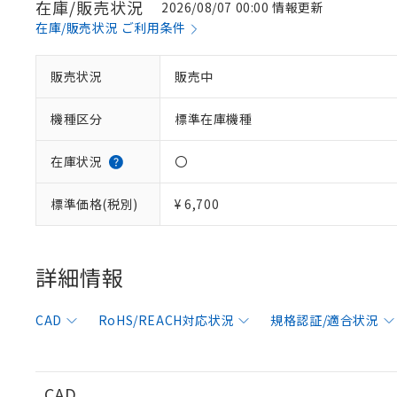
在庫/販売状況
2026/08/07 00:00 情報更新
在庫/販売状況 ご利用条件
販売状況
販売中
※1 対応状況
機種区分
標準在庫機種
対応済み：EU
対応予定：EU R
対応予定なし：EU
在庫状況
〇
調査・確認中：EU
ご利用条件
非該当品：ライセ
標準価格(税別)
¥ 6,700
※1 中国RoHS
仕入先様の事情に
があります。
以下の条件をお読
「○」：最大均質
「×」：最大均質
詳細情報
本サービスは
当社は、これ
*EU RoHS指令（10物
「－」：未確認で
鉛(Pb) 1000ppm以下、
くものです。
う）を輸出ま
記
説明
六価クロム(Cr(Ⅵ)) 1
当社制御機器
などの必要な
フタル酸ビス(2-エチルヘ
号
CAD
RoHS/REACH対応状況
規格認証/適合状況
*中国RoHS10物質の基準値 
ル（DBP） 1000ppm
在庫状況およ
当社は規制貨
Pb(鉛) :1000ppm、 Hg
但し、RoHS指令で産
のであり、閲
ます。
Cr(Ⅵ)(六価クロム) : 
フタル酸エステル類の４
○
一定数以
DBP(フタル酸ジブチル) :
い。
当社は貴社製
DEHP(フタル酸ビス(2-エ
正式な納期状
置等に一切使
CAD