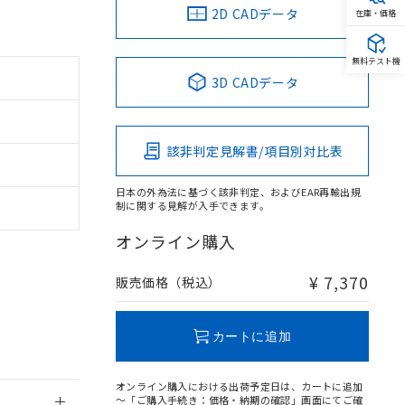
2D CADデータ
在庫・価格
無料テスト機
3D CADデータ
。
商品です。
該非判定見解書/項目別対比表
定はありません。
商品です。
日本の外為法に基づく該非判定、およびEAR再輸出規
制に関する見解が入手できます。
を得ず変更すること
オンライン購入
を提供させていただ
規制貨物等」とい
¥ 7,370
販売価格（税込）
引許可)を取得する
BDE) 1000ppm以下、
をご了承ください。
0ppm以下、フタル酸ジブチ
基づき作成されるも
う必要な手段を講じ
カートに追加
ことをご了承くださ
) : 1000ppm、
 1000ppm、
びにこれらの製造装
オンライン購入における出荷予定日は、カートに追加
ン制御機器販売店・
～「ご購入手続き：価格・納期の確認」画面にてご確