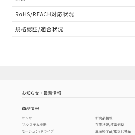
当社販売員に
※2 対応予定月
△
一定数に
当社は、貴社
オムロン制御
また当社は、
※2 環境保護使
RoHS/REACH対応状況
在庫状況およ
部品在庫の切り替
たしません。
－
在庫なし
す。
「ｅ」：有害物質
機器販売
ログイン/会員登録いただくと、CADデータをダウンロ
マイパーツ機
規格認証/適合状況
「10」：通常の
ている必要が
味します。
空
受注生産
MK2P AC100 60WのRoHS対応状況については、営業部
お客様が当ウ
※3 非含有証明
「－」：未確認で
白
UL認証
CSA認証
CEマーキング
が、当社の製
さい。
下記の非含有証明
No
No
No
※当社の共同
いる法人を指
EU RoHS指令（
ダウンロードデータをご利用いただく前に、以下を必ずお読
51物質の非含有証
ソフトウェアの使用条件
※本証明書は発行
また、RoHS指
LR型式承認
DNV型式承認
BV型式承認
KR
混在することから
（イギリス
（ノルウェー
（フランス
（
お知らせ・最新情報
既に当社にて対応
船舶規格）
船舶規格）
船舶規格）
船
り割愛しておりま
商品情報
No
No
No
No
センサ
新商品情報
FAシステム機器
在庫状況/標準価格
モーション/ドライブ
生産終了品/推奨代替品