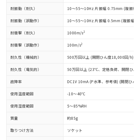
記
タに基づき作成されるものであり、閲
説明
鉛(Pb) 1000ppm以下、 水銀(Hg) 1000ppm以下、 カド
*中国RoHS10物質の基準値 (GB/T26572)：
国政府の輸出許可(または役務取引許
号
覧された時点での実際の在庫および標
ミウム(Cd) 100ppm以下、
耐振動（耐久）
10～55～10Hz 片振幅 0.75mm (複振幅 1
Pb(鉛) :1000ppm、 Hg(水銀) : 1000ppm、 Cd(カドミウ
可)を取得するなどの必要な手続きを
六価クロム(Cr(Ⅵ)) 1000ppm以下、ポリ臭化ビフェニル
ム) : 100ppm、
準価格とは異なる場合があることをご
類(PBB) 1000ppm以下、ポリ臭化ジフェニルエーテル類
Cr(Ⅵ)(六価クロム) : 1000ppm、 PBBs(ポリ臭化ビフェ
とります。
了承ください。
耐振動（誤動作）
10～55～10Hz 片振幅 0.5mm (複振幅 1
(PBDE) 1000ppm以下、フタル酸ビス(2-エチルヘキシ
○
一定数以上の在庫あり
ニル類) : 1000ppm、 PBDEs(ポリ臭化ジフェニルエーテ
当社は規制貨物を破棄する場合は、完
ル) (DEHP)(別名：DOP) 1000ppm以下、フタル酸ブチ
正式な納期状況および標準価格はお客
ル類) : 1000ppm、
ルベンジル（BBP） 1000ppm以下、フタル酸ジブチル
全に破砕するなど、違法に輸出されな
DBP(フタル酸ジブチル) : 1000ppm、 DIBP(フタル酸ジ
2
耐衝撃（耐久）
1000m/s
様のお取引先、またはお客様担当のオ
（DBP） 1000ppm以下、フタル酸ジイソブチル
イソブチル) : 1000ppm、 BBP(フタル酸ブチルベンジ
△
一定数には満たないが在庫あり
いよう必要な手段を講じます。
ムロン制御機器販売店・当社販売員に
(DIBP) 1000ppm以下
ル) : 1000ppm、
2
当社は貴社製品を、核兵器、ミサイ
耐衝撃（誤動作）
100m/s
但し、RoHS指令で産業用監視および制御機器に対する
DEHP(フタル酸ビス(2-エチルヘキシル)) : 1000ppm
ご相談ください。
適用除外項目は除く。
ル、化学兵器、生物兵器またはその他
－
在庫なし(最新の在庫状況につ
オムロン制御機器販売店や当社販売拠
フタル酸エステル類の４物質については閾値を超える意
耐久性（機械的）
500万回以上 (開閉ひん度18,000回/h)
武器並びにこれらの製造装置等に一切
いては、お客様のお取引先、ま
図的な使用がないことを確認しています。
点は「
販売ネットワーク
」をご確認
※2 環境保護使用期限
使用いたしません。
たはお客様担当のオムロン制御
ください。
耐久性（電気的）
50万回以上 (23℃、定格負荷、開閉ひん度1,
当社は、貴社製品を第三者に販売する
機器販売店・当社販売員にご確
在庫状況および標準価格結果を当社の
※2 対応予定月
「ｅ」：有害物質（10物質）のすべてが基
場合は、上記1、2および3の内容を当
認ください)
事前の承諾なく第三者に漏洩または開
故障率
DC1V 10mA (P水準、参考値) (開閉ひん度6
準値以下であることを示します。
該第三者に通知します。また当社は、
示しないようお願いします。
部品在庫の切り替え状況などにより、予定
「10」：通常の使用状況下において有害物
販売先および販売に係わる関係者が違
マイパーツ機能（部品リスト作成サー
空
受注生産機種、また在庫状況の
使用温度範囲
-10～40℃
月が前後することがあります。
質が外部に漏えいし、環境に深刻な影響を
法に輸出するおそれがある場合は、取
ビス）をご利用いただくには、I-Web
白
情報を公開していない機種
及ぼさない年数を意味します。
り引きをいたしません。
メンバーズにご登録されている必要が
使用湿度範囲
5～85%RH
「－」：未確認です。当社販売部門へお問
あります。
い合わせください。
質量
約85g
お客様が当ウェブサイト上で当社にご
※3 非含有証明書ダウンロード
登録された部品リストについて、当社
取りつけ方法
ソケット
および当社の共同利用者が、当社の製
下記の非含有証明書をダウンロードするこ
品・サービスに関するお客様との取