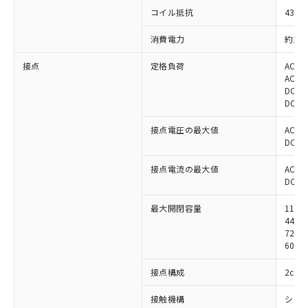
コイル抵抗
430Ω
消費電力
約1.6
接点
定格負荷
AC22
AC22
DC24
DC24
接点電圧の最大値
AC25
DC25
接点電流の最大値
AC: 5
DC: 5
最大開閉容量
1100
440V
72W
60W 
接点構成
2c
接触機構
シン