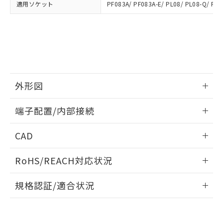
適用ソケット
PF083A/ PF083A-E/ PL08/ PL08-Q/ PLE
とができます。
合意する
キャンセル
引・商談に必要な範囲で利用すること
をご了承ください。
EU RoHS指令（10物質）の非含有証明書
※当社の共同利用者とは、
"個人情報
51物質の非含有証明書（当社基準）
の共同利用に関して"
の「1.共同利
※本証明書は発行日時点で非含有を証明す
用者の範囲」に記載されている法人を
るもので、過去に遡って非含有を証明する
指します。
ものではありません。
また、RoHS指令のフタル酸エステル類４
外形図
物質の対応では、対応完了までの期間は出
荷製品に未対応品が混在することから備考
情報更新：2025/03/17
端子配置/内部接続
欄に対応日を記載しておりました。
既に当社にて対応品への在庫切替を完了
外形図
情報更新：2025/03/17
していることから、特段のことがない限
CAD
り、2022年1月12日より割愛しておりま
端子配置/内部接続
す。
ログイン/会員登録いただくと、CADデータをダウンロー
RoHS/REACH対応状況
ドすることができます。
情報更新：2026/7/29
規格認証/適合状況
ログイン/会員登録
EU RoHS
注意事項・凡例
UL認証
CSA認証
CEマーキング