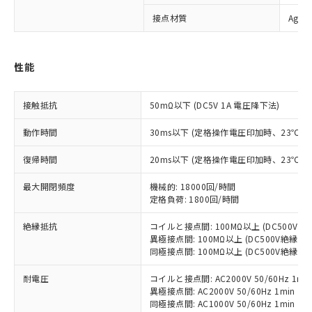
※1 対応状況
接点材質
Ag
対応済み：EU RoHS指令（10物質）の
非含有に対応した製品が提供可能な商品で
性能
す。
対応予定：EU RoHS指令（10物質）の非含
ご利用条件
有に対応した製品に切り替える予定のある
接触抵抗
50mΩ以下 (DC5V 1A 電圧降下法)
商品です。
対応予定なし：EU RoHS指令（10物質）の
動作時間
30ms以下 (定格操作電圧印加時、23℃
以下の条件をお読みいただき、同意のうえ
非含有に非対応の商品で、対応品を出す予
ご利用ください。
復帰時間
20ms以下 (定格操作電圧印加時、23℃
定はありません。
調査・確認中：EU RoHS指令（10物質）の
本サービスは、当社制御機器事業取扱
最大開閉頻度
機械的: 18000回/時間
※1 中国RoHS○×表
非含有の対応状況を調査中または確認中の
商品の当社在庫状況および標準価格
定格負荷: 1800回/時間
商品です。
(税抜)を提供させていただくもので
「○」：最大均質材料含有率が中国RoHSの
非該当品：ライセンス料など無形物で、有
す。
絶縁抵抗
コイルと接点間: 100MΩ以上 (DC500V
基準値以下であることを示します。
害物質有無と関係のない商品です。
異極接点間: 100MΩ以上 (DC500V絶縁抵
当社制御機器事業取扱商品の中には、
「×」：最大均質材料含有率が中国RoHSの
仕入先様の事情により、非含有部品として
同極接点間: 100MΩ以上 (DC500V絶縁抵
本サービスの対象外となる商品もある
基準値を超えていることを示します。
いたものが、含有品と判明した場合などや
当社は、これら貴社製品のうち、外国
ことをご了承ください。
「－」：未確認です。当社販売部門へお問
むを得ず変更することがあります。
耐電圧
コイルと接点間: AC2000V 50/60Hz 1mi
為替および外国貿易法に定める商品
在庫状況および標準価格照会結果は、
い合わせください。
異極接点間: AC2000V 50/60Hz 1min
（以下｢規制貨物等」という）を輸出
記載している更新日時点での社内デー
同極接点間: AC1000V 50/60Hz 1min
*EU RoHS指令（10物質）：
または国外への提供する場合は、日本