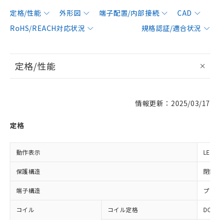
定格/性能
外形図
端子配置/内部接続
CAD
RoHS/REACH対応状況
規格認証/適合状況
定格/性能
情報更新：2025/03/17
定格
動作表示
LED
保護構造
閉鎖
端子構造
プラ
コイル
コイル定格
DC24