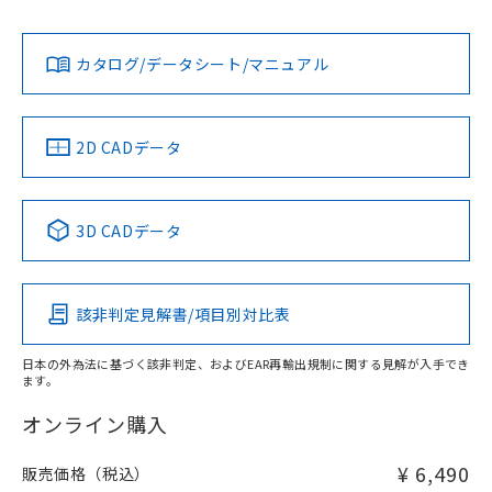
No
No
No
対応状況
対応予定月
※1
※2
ダウンロードデータをご利用いただく前に、以下を必ずお読
みください。
カタログ/データシート/マニュアル
対応済み
ソフトウェアの使用条件
LR型式承認
DNV型式承認
BV型式承認
KR型式承
（イギリス
（ノルウェー
（フランス
（韓国
船舶規格）
船舶規格）
船舶規格）
船舶規格
中国 RoHS
注意事項・凡例
2D CADデータ
No
No
No
No
中国 RoHS表
※1 ※2
3D CADデータ
この製品の規格認証/適合状況ページへ
Pb
Hg
Cd
Cr(VI)
その他の認証はこちらのページからご検索ください
該非判定見解書/項目別対比表
O
O
O
O
日本の外為法に基づく該非判定、およびEAR再輸出規制に関する見解が入手でき
ます。
"対応済み"や非含有の記載がされた商品であっても、流通
在庫等で未対応品が混在する可能性があります。
オンライン購入
非含有品が必要な際は、弊社営業部門もしくは販売店へお
問い合わせください。
¥ 6,490
販売価格（税込）