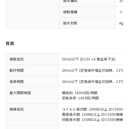
接点構成
2c
接触機構
シン
※1 対応状況
接点材質
Ag
対応済み：EU RoHS指令（10物質）の
非含有に対応した製品が提供可能な商品で
す。
性能
対応予定：EU RoHS指令（10物質）の非含
ご利用条件
有に対応した製品に切り替える予定のある
商品です。
接触抵抗
50mΩ以下 (DC5V 1A 電圧降下法)
対応予定なし：EU RoHS指令（10物質）の
以下の条件をお読みいただき、同意のうえ
非含有に非対応の商品で、対応品を出す予
動作時間
20ms以下 (定格操作電圧印加時、23℃
ご利用ください。
定はありません。
調査・確認中：EU RoHS指令（10物質）の
復帰時間
20ms以下 (定格操作電圧印加時、23℃
本サービスは、当社制御機器事業取扱
※1 中国RoHS○×表
非含有の対応状況を調査中または確認中の
商品の当社在庫状況および標準価格
商品です。
最大開閉頻度
機械的: 18000回/時間
(税抜)を提供させていただくもので
「○」：最大均質材料含有率が中国RoHSの
定格負荷: 1800回/時間
非該当品：ライセンス料など無形物で、有
す。
基準値以下であることを示します。
害物質有無と関係のない商品です。
当社制御機器事業取扱商品の中には、
絶縁抵抗
コイルと接点間: 100MΩ以上 (DC500V
「×」：最大均質材料含有率が中国RoHSの
仕入先様の事情により、非含有部品として
本サービスの対象外となる商品もある
異極接点間: 100MΩ以上 (DC500V絶縁抵
基準値を超えていることを示します。
いたものが、含有品と判明した場合などや
当社は、これら貴社製品のうち、外国
ことをご了承ください。
同極接点間: 100MΩ以上 (DC500V絶縁抵
「－」：未確認です。当社販売部門へお問
むを得ず変更することがあります。
為替および外国貿易法に定める商品
在庫状況および標準価格照会結果は、
い合わせください。