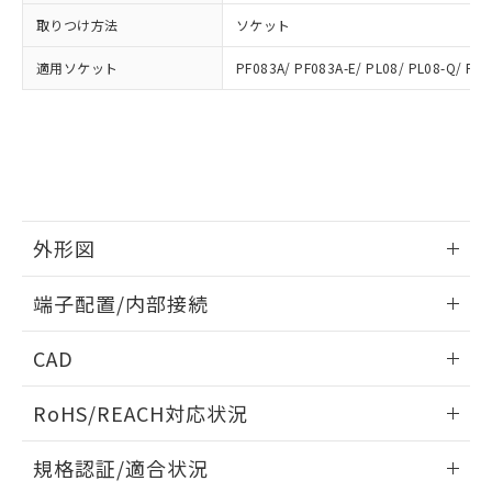
および当社の共同利用者が、当社の製
下記の非含有証明書をダウンロードするこ
品・サービスに関するお客様との取
取りつけ方法
ソケット
とができます。
合意する
キャンセル
引・商談に必要な範囲で利用すること
適用ソケット
PF083A/ PF083A-E/ PL08/ PL08-Q/ PLE
をご了承ください。
EU RoHS指令（10物質）の非含有証明書
※当社の共同利用者とは、
"個人情報
51物質の非含有証明書（当社基準）
の共同利用に関して"
の「1.共同利
※本証明書は発行日時点で非含有を証明す
用者の範囲」に記載されている法人を
るもので、過去に遡って非含有を証明する
指します。
ものではありません。
また、RoHS指令のフタル酸エステル類４
物質の対応では、対応完了までの期間は出
外形図
荷製品に未対応品が混在することから備考
欄に対応日を記載しておりました。
情報更新：2025/03/17
既に当社にて対応品への在庫切替を完了
端子配置/内部接続
していることから、特段のことがない限
外形図
り、2022年1月12日より割愛しておりま
情報更新：2025/03/17
CAD
す。
端子配置/内部接続
ログイン/会員登録いただくと、CADデータをダウンロー
RoHS/REACH対応状況
ドすることができます。
情報更新：2026/7/29
規格認証/適合状況