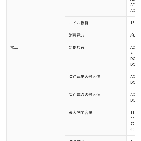
AC11
AC11
コイル抵抗
1620
消費電力
約1.9
接点
定格負荷
AC22
AC22
DC24
DC24
接点電圧の最大値
AC25
DC25
接点電流の最大値
AC: 5
DC: 5
最大開閉容量
1100
440V
72W
60W 