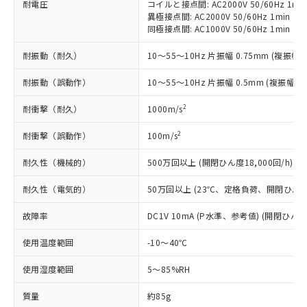
（以下｢規制貨物等」という）を輸出
耐電圧
コイルと接点間: AC2000V 50/60Hz 1mi
記載している更新日時点での社内デー
*EU RoHS指令（10物質）：
または国外への提供する場合は、日本
異極接点間: AC2000V 50/60Hz 1min
記
タに基づき作成されるものであり、閲
説明
鉛(Pb) 1000ppm以下、 水銀(Hg) 1000ppm以下、 カド
*中国RoHS10物質の基準値 (GB/T26572)：
同極接点間: AC1000V 50/60Hz 1min
国政府の輸出許可(または役務取引許
号
覧された時点での実際の在庫および標
ミウム(Cd) 100ppm以下、
Pb(鉛) :1000ppm、 Hg(水銀) : 1000ppm、 Cd(カドミウ
可)を取得するなどの必要な手続きを
六価クロム(Cr(Ⅵ)) 1000ppm以下、ポリ臭化ビフェニル
ム) : 100ppm、
準価格とは異なる場合があることをご
耐振動（耐久）
10～55～10Hz 片振幅 0.75mm (複振幅 1
類(PBB) 1000ppm以下、ポリ臭化ジフェニルエーテル類
Cr(Ⅵ)(六価クロム) : 1000ppm、 PBBs(ポリ臭化ビフェ
とります。
了承ください。
(PBDE) 1000ppm以下、フタル酸ビス(2-エチルヘキシ
○
一定数以上の在庫あり
ニル類) : 1000ppm、 PBDEs(ポリ臭化ジフェニルエーテ
当社は規制貨物を破棄する場合は、完
ル) (DEHP)(別名：DOP) 1000ppm以下、フタル酸ブチ
正式な納期状況および標準価格はお客
ル類) : 1000ppm、
耐振動（誤動作）
10～55～10Hz 片振幅 0.5mm (複振幅 1
ルベンジル（BBP） 1000ppm以下、フタル酸ジブチル
全に破砕するなど、違法に輸出されな
DBP(フタル酸ジブチル) : 1000ppm、 DIBP(フタル酸ジ
様のお取引先、またはお客様担当のオ
（DBP） 1000ppm以下、フタル酸ジイソブチル
イソブチル) : 1000ppm、 BBP(フタル酸ブチルベンジ
△
一定数には満たないが在庫あり
いよう必要な手段を講じます。
ムロン制御機器販売店・当社販売員に
(DIBP) 1000ppm以下
2
耐衝撃（耐久）
1000m/s
ル) : 1000ppm、
当社は貴社製品を、核兵器、ミサイ
但し、RoHS指令で産業用監視および制御機器に対する
DEHP(フタル酸ビス(2-エチルヘキシル)) : 1000ppm
ご相談ください。
適用除外項目は除く。
ル、化学兵器、生物兵器またはその他
－
在庫なし(最新の在庫状況につ
2
オムロン制御機器販売店や当社販売拠
耐衝撃（誤動作）
100m/s
フタル酸エステル類の４物質については閾値を超える意
武器並びにこれらの製造装置等に一切
いては、お客様のお取引先、ま
図的な使用がないことを確認しています。
点は「
販売ネットワーク
」をご確認
※2 環境保護使用期限
使用いたしません。
たはお客様担当のオムロン制御
耐久性（機械的）
500万回以上 (開閉ひん度18,000回/h)
ください。
当社は、貴社製品を第三者に販売する
機器販売店・当社販売員にご確
在庫状況および標準価格結果を当社の
※2 対応予定月
「ｅ」：有害物質（10物質）のすべてが基
場合は、上記1、2および3の内容を当
耐久性（電気的）
50万回以上 (23℃、定格負荷、開閉ひん度1,
認ください)
事前の承諾なく第三者に漏洩または開
準値以下であることを示します。
該第三者に通知します。また当社は、
示しないようお願いします。
部品在庫の切り替え状況などにより、予定
「10」：通常の使用状況下において有害物
故障率
DC1V 10mA (P水準、参考値) (開閉ひん度6
販売先および販売に係わる関係者が違
マイパーツ機能（部品リスト作成サー
空
受注生産機種、また在庫状況の
月が前後することがあります。
質が外部に漏えいし、環境に深刻な影響を
法に輸出するおそれがある場合は、取
ビス）をご利用いただくには、I-Web
白
情報を公開していない機種
使用温度範囲
-10～40℃
及ぼさない年数を意味します。
り引きをいたしません。
メンバーズにご登録されている必要が
「－」：未確認です。当社販売部門へお問
あります。
使用湿度範囲
5～85%RH
い合わせください。
お客様が当ウェブサイト上で当社にご
※3 非含有証明書ダウンロード
登録された部品リストについて、当社
質量
約85g