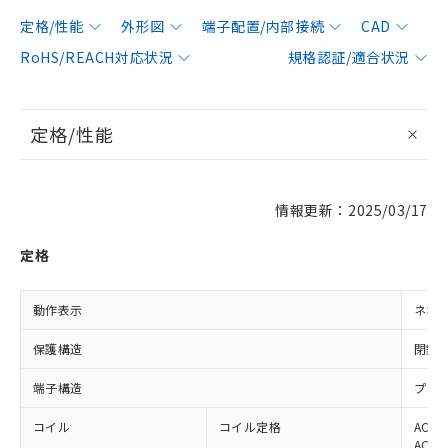
定格/性能
外形図
端子配置/内部接続
CAD
RoHS/REACH対応状況
規格認証/適合状況
定格/性能
情報更新：2025/03/17
定格
動作表示
ネオ
保護構造
閉鎖
端子構造
プラ
コイル
コイル定格
AC10
AC10