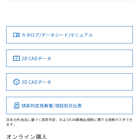
ログイン/会員登録
EU RoHS
注意事項・凡例
UL認証
CSA認証
CEマーキング
No
No
No
対応状況
対応予定月
※1
※2
ダウンロードデータをご利用いただく前に、以下を必ずお読
みください。
カタログ/データシート/マニュアル
対応済み
ソフトウェアの使用条件
LR型式承認
DNV型式承認
BV型式承認
KR型式承
（イギリス
（ノルウェー
（フランス
（韓国
船舶規格）
船舶規格）
船舶規格）
船舶規格
中国 RoHS
注意事項・凡例
2D CADデータ
No
No
No
No
中国 RoHS表
※1 ※2
3D CADデータ
この製品の規格認証/適合状況ページへ
Pb
Hg
Cd
Cr(VI)
その他の認証はこちらのページからご検索ください
該非判定見解書/項目別対比表
O
O
O
O
日本の外為法に基づく該非判定、およびEAR再輸出規制に関する見解が入手でき
ます。
"対応済み"や非含有の記載がされた商品であっても、流通
在庫等で未対応品が混在する可能性があります。
オンライン購入