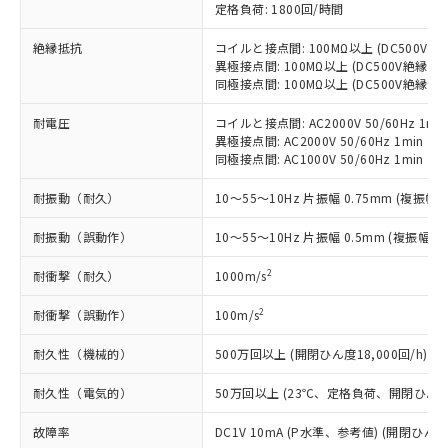
ことをご了承ください。
「－」：未確認です。当社販売部門へお問
定格負荷: 1800回/時間
むを得ず変更することがあります。
為替および外国貿易法に定める商品
在庫状況および標準価格照会結果は、
い合わせください。
（以下｢規制貨物等」という）を輸出
記載している更新日時点での社内デー
絶縁抵抗
コイルと接点間: 100MΩ以上 (DC500V
*EU RoHS指令（10物質）：
または国外への提供する場合は、日本
記
タに基づき作成されるものであり、閲
説明
異極接点間: 100MΩ以上 (DC500V絶縁抵
鉛(Pb) 1000ppm以下、 水銀(Hg) 1000ppm以下、 カド
*中国RoHS10物質の基準値 (GB/T26572)：
国政府の輸出許可(または役務取引許
号
覧された時点での実際の在庫および標
同極接点間: 100MΩ以上 (DC500V絶縁抵
ミウム(Cd) 100ppm以下、
Pb(鉛) :1000ppm、 Hg(水銀) : 1000ppm、 Cd(カドミウ
可)を取得するなどの必要な手続きを
六価クロム(Cr(Ⅵ)) 1000ppm以下、ポリ臭化ビフェニル
ム) : 100ppm、
準価格とは異なる場合があることをご
類(PBB) 1000ppm以下、ポリ臭化ジフェニルエーテル類
Cr(Ⅵ)(六価クロム) : 1000ppm、 PBBs(ポリ臭化ビフェ
とります。
耐電圧
コイルと接点間: AC2000V 50/60Hz 1mi
了承ください。
(PBDE) 1000ppm以下、フタル酸ビス(2-エチルヘキシ
○
一定数以上の在庫あり
ニル類) : 1000ppm、 PBDEs(ポリ臭化ジフェニルエーテ
当社は規制貨物を破棄する場合は、完
異極接点間: AC2000V 50/60Hz 1min
ル) (DEHP)(別名：DOP) 1000ppm以下、フタル酸ブチ
正式な納期状況および標準価格はお客
ル類) : 1000ppm、
同極接点間: AC1000V 50/60Hz 1min
ルベンジル（BBP） 1000ppm以下、フタル酸ジブチル
全に破砕するなど、違法に輸出されな
DBP(フタル酸ジブチル) : 1000ppm、 DIBP(フタル酸ジ
様のお取引先、またはお客様担当のオ
（DBP） 1000ppm以下、フタル酸ジイソブチル
イソブチル) : 1000ppm、 BBP(フタル酸ブチルベンジ
△
一定数には満たないが在庫あり
いよう必要な手段を講じます。
ムロン制御機器販売店・当社販売員に
(DIBP) 1000ppm以下
ル) : 1000ppm、
耐振動（耐久）
10～55～10Hz 片振幅 0.75mm (複振幅 1
当社は貴社製品を、核兵器、ミサイ
但し、RoHS指令で産業用監視および制御機器に対する
DEHP(フタル酸ビス(2-エチルヘキシル)) : 1000ppm
ご相談ください。
適用除外項目は除く。
ル、化学兵器、生物兵器またはその他
－
在庫なし(最新の在庫状況につ
オムロン制御機器販売店や当社販売拠
フタル酸エステル類の４物質については閾値を超える意
耐振動（誤動作）
10～55～10Hz 片振幅 0.5mm (複振幅 1
武器並びにこれらの製造装置等に一切
いては、お客様のお取引先、ま
図的な使用がないことを確認しています。
点は「
販売ネットワーク
」をご確認
※2 環境保護使用期限
使用いたしません。
たはお客様担当のオムロン制御
ください。
2
耐衝撃（耐久）
1000m/s
当社は、貴社製品を第三者に販売する
機器販売店・当社販売員にご確
在庫状況および標準価格結果を当社の
※2 対応予定月
「ｅ」：有害物質（10物質）のすべてが基
場合は、上記1、2および3の内容を当
認ください)
2
耐衝撃（誤動作）
事前の承諾なく第三者に漏洩または開
100m/s
準値以下であることを示します。
該第三者に通知します。また当社は、
示しないようお願いします。
部品在庫の切り替え状況などにより、予定
「10」：通常の使用状況下において有害物
販売先および販売に係わる関係者が違
耐久性（機械的）
500万回以上 (開閉ひん度18,000回/h)
マイパーツ機能（部品リスト作成サー
空
受注生産機種、また在庫状況の
月が前後することがあります。
質が外部に漏えいし、環境に深刻な影響を
法に輸出するおそれがある場合は、取
ビス）をご利用いただくには、I-Web
白
情報を公開していない機種
及ぼさない年数を意味します。
耐久性（電気的）
り引きをいたしません。
50万回以上 (23℃、定格負荷、開閉ひん度1,
メンバーズにご登録されている必要が
「－」：未確認です。当社販売部門へお問
あります。
故障率
い合わせください。
DC1V 10mA (P水準、参考値) (開閉ひん度6
お客様が当ウェブサイト上で当社にご