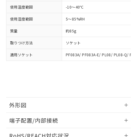
※3 非含有証明書ダウンロード
登録された部品リストについて、当社
使用温度範囲
-10～40℃
および当社の共同利用者が、当社の製
下記の非含有証明書をダウンロードするこ
品・サービスに関するお客様との取
使用湿度範囲
5～85%RH
とができます。
合意する
キャンセル
引・商談に必要な範囲で利用すること
をご了承ください。
質量
約85g
EU RoHS指令（10物質）の非含有証明書
※当社の共同利用者とは、
"個人情報
51物質の非含有証明書（当社基準）
取りつけ方法
の共同利用に関して"
ソケット
の「1.共同利
※本証明書は発行日時点で非含有を証明す
用者の範囲」に記載されている法人を
るもので、過去に遡って非含有を証明する
適用ソケット
PF083A/ PF083A-E/ PL08/ PL08-Q/ PLE
指します。
ものではありません。
また、RoHS指令のフタル酸エステル類４
物質の対応では、対応完了までの期間は出
荷製品に未対応品が混在することから備考
欄に対応日を記載しておりました。
既に当社にて対応品への在庫切替を完了
していることから、特段のことがない限
外形図
り、2022年1月12日より割愛しておりま
す。
情報更新：2025/03/17
端子配置/内部接続
外形図
情報更新：2025/03/17
RoHS/REACH対応状況