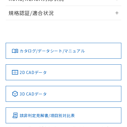
端子配置/内部接続
情報更新：2026/7/29
規格認証/適合状況
EU RoHS
注意事項・凡例
UL認証
CSA認証
CEマーキング
No
No
No
対応状況
対応予定月
※1
※2
カタログ/データシート/マニュアル
対応済み
LR型式承認
DNV型式承認
BV型式承認
KR型式承
（イギリス
（ノルウェー
（フランス
（韓国
船舶規格）
船舶規格）
船舶規格）
船舶規格
中国 RoHS
注意事項・凡例
2D CADデータ
No
No
No
No
中国 RoHS表
※1 ※2
3D CADデータ
この製品の規格認証/適合状況ページへ
Pb
Hg
Cd
Cr(VI)
その他の認証はこちらのページからご検索ください
該非判定見解書/項目別対比表
O
O
O
O