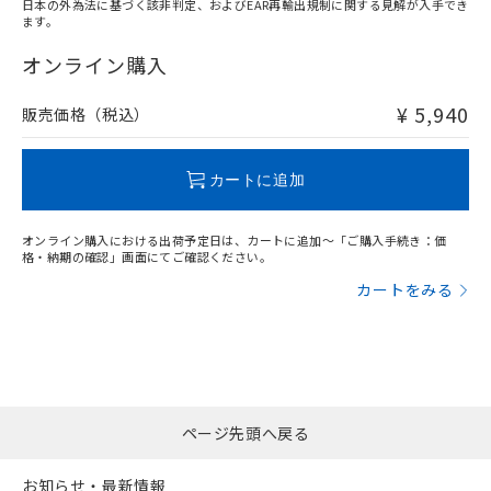
日本の外為法に基づく該非判定、およびEAR再輸出規制に関する見解が入手でき
ます。
"対応済み"や非含有の記載がされた商品であっても、流通
在庫等で未対応品が混在する可能性があります。
オンライン購入
非含有品が必要な際は、弊社営業部門もしくは販売店へお
問い合わせください。
¥ 5,940
販売価格（税込）
この製品のRoHS/REACH対応状況ページへ
カートに追加
オンライン購入における出荷予定日は、カートに追加～「ご購入手続き：価
格・納期の確認」画面にてご確認ください。
カートをみる
ページ先頭へ戻る
お知らせ・最新情報