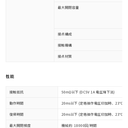
最大開閉容量
※1 対応状況
接点構成
対応済み：EU RoHS指令（10物質）の
非含有に対応した製品が提供可能な商品で
接触機構
す。
対応予定：EU RoHS指令（10物質）の非含
接点材質
ご利用条件
有に対応した製品に切り替える予定のある
商品です。
対応予定なし：EU RoHS指令（10物質）の
以下の条件をお読みいただき、同意のうえ
性能
非含有に非対応の商品で、対応品を出す予
ご利用ください。
定はありません。
調査・確認中：EU RoHS指令（10物質）の
接触抵抗
本サービスは、当社制御機器事業取扱
50mΩ以下 (DC5V 1A 電圧降下法)
※1 中国RoHS○×表
非含有の対応状況を調査中または確認中の
商品の当社在庫状況および標準価格
商品です。
動作時間
20ms以下 (定格操作電圧印加時、23℃
(税抜)を提供させていただくもので
「○」：最大均質材料含有率が中国RoHSの
非該当品：ライセンス料など無形物で、有
す。
基準値以下であることを示します。
害物質有無と関係のない商品です。
復帰時間
20ms以下 (定格操作電圧印加時、23℃
当社制御機器事業取扱商品の中には、
「×」：最大均質材料含有率が中国RoHSの
仕入先様の事情により、非含有部品として
本サービスの対象外となる商品もある
基準値を超えていることを示します。
いたものが、含有品と判明した場合などや
最大開閉頻度
機械的: 18000回/時間
当社は、これら貴社製品のうち、外国