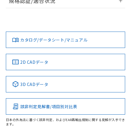
規格認証/適合状況
ログイン/会員登録
EU RoHS
注意事項・凡例
UL認証
CSA認証
CEマーキング
No
No
No
対応状況
対応予定月
※1
※2
ダウンロードデータをご利用いただく前に、以下を必ずお読
みください。
カタログ/データシート/マニュアル
対応済み
ソフトウェアの使用条件
LR型式承認
DNV型式承認
BV型式承認
KR型式承
（イギリス
（ノルウェー
（フランス
（韓国
船舶規格）
船舶規格）
船舶規格）
船舶規格
中国 RoHS
注意事項・凡例
2D CADデータ
No
No
No
No
中国 RoHS表
※1 ※2
3D CADデータ
この製品の規格認証/適合状況ページへ
Pb
Hg
Cd
Cr(VI)
その他の認証はこちらのページからご検索ください
該非判定見解書/項目別対比表
O
O
O
O
日本の外為法に基づく該非判定、およびEAR再輸出規制に関する見解が入手でき
ます。
"対応済み"や非含有の記載がされた商品であっても、流通