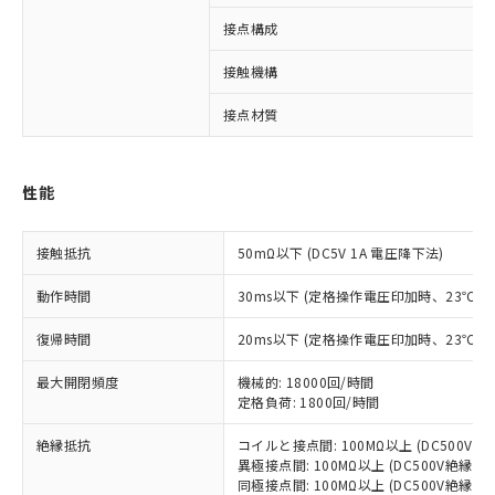
接点構成
※1 対応状況
接触機構
対応済み：EU RoHS指令（10物質）の
接点材質
非含有に対応した製品が提供可能な商品で
す。
対応予定：EU RoHS指令（10物質）の非含
性能
ご利用条件
有に対応した製品に切り替える予定のある
商品です。
対応予定なし：EU RoHS指令（10物質）の
接触抵抗
50mΩ以下 (DC5V 1A 電圧降下法)
以下の条件をお読みいただき、同意のうえ
非含有に非対応の商品で、対応品を出す予
ご利用ください。
動作時間
30ms以下 (定格操作電圧印加時、23℃
定はありません。
調査・確認中：EU RoHS指令（10物質）の
本サービスは、当社制御機器事業取扱
復帰時間
20ms以下 (定格操作電圧印加時、23℃
※1 中国RoHS○×表
非含有の対応状況を調査中または確認中の
商品の当社在庫状況および標準価格
商品です。
(税抜)を提供させていただくもので
最大開閉頻度
機械的: 18000回/時間
「○」：最大均質材料含有率が中国RoHSの
非該当品：ライセンス料など無形物で、有
す。
定格負荷: 1800回/時間
基準値以下であることを示します。
害物質有無と関係のない商品です。
当社制御機器事業取扱商品の中には、
「×」：最大均質材料含有率が中国RoHSの
仕入先様の事情により、非含有部品として
絶縁抵抗
コイルと接点間: 100MΩ以上 (DC500V
本サービスの対象外となる商品もある
基準値を超えていることを示します。
いたものが、含有品と判明した場合などや
当社は、これら貴社製品のうち、外国
異極接点間: 100MΩ以上 (DC500V絶縁抵
ことをご了承ください。
「－」：未確認です。当社販売部門へお問
むを得ず変更することがあります。
同極接点間: 100MΩ以上 (DC500V絶縁抵
為替および外国貿易法に定める商品