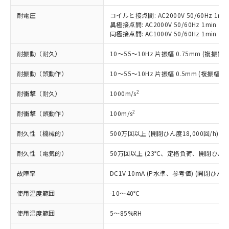
在庫状況および標準価格照会結果は、
い合わせください。
（以下｢規制貨物等」という）を輸出
記載している更新日時点での社内デー
耐電圧
コイルと接点間: AC2000V 50/60Hz 1mi
*EU RoHS指令（10物質）：
または国外への提供する場合は、日本
記
タに基づき作成されるものであり、閲
説明
異極接点間: AC2000V 50/60Hz 1min
鉛(Pb) 1000ppm以下、 水銀(Hg) 1000ppm以下、 カド
*中国RoHS10物質の基準値 (GB/T26572)：
国政府の輸出許可(または役務取引許
号
覧された時点での実際の在庫および標
ミウム(Cd) 100ppm以下、
同極接点間: AC1000V 50/60Hz 1min
Pb(鉛) :1000ppm、 Hg(水銀) : 1000ppm、 Cd(カドミウ
可)を取得するなどの必要な手続きを
六価クロム(Cr(Ⅵ)) 1000ppm以下、ポリ臭化ビフェニル
ム) : 100ppm、
準価格とは異なる場合があることをご
類(PBB) 1000ppm以下、ポリ臭化ジフェニルエーテル類
Cr(Ⅵ)(六価クロム) : 1000ppm、 PBBs(ポリ臭化ビフェ
とります。
了承ください。
耐振動（耐久）
10～55～10Hz 片振幅 0.75mm (複振幅 1
(PBDE) 1000ppm以下、フタル酸ビス(2-エチルヘキシ
○
一定数以上の在庫あり
ニル類) : 1000ppm、 PBDEs(ポリ臭化ジフェニルエーテ
当社は規制貨物を破棄する場合は、完
ル) (DEHP)(別名：DOP) 1000ppm以下、フタル酸ブチ
正式な納期状況および標準価格はお客
ル類) : 1000ppm、
ルベンジル（BBP） 1000ppm以下、フタル酸ジブチル
全に破砕するなど、違法に輸出されな
DBP(フタル酸ジブチル) : 1000ppm、 DIBP(フタル酸ジ
耐振動（誤動作）
10～55～10Hz 片振幅 0.5mm (複振幅 1
様のお取引先、またはお客様担当のオ
（DBP） 1000ppm以下、フタル酸ジイソブチル
イソブチル) : 1000ppm、 BBP(フタル酸ブチルベンジ
△
一定数には満たないが在庫あり
いよう必要な手段を講じます。
ムロン制御機器販売店・当社販売員に
(DIBP) 1000ppm以下
ル) : 1000ppm、
2
当社は貴社製品を、核兵器、ミサイ
耐衝撃（耐久）
1000m/s
但し、RoHS指令で産業用監視および制御機器に対する
DEHP(フタル酸ビス(2-エチルヘキシル)) : 1000ppm
ご相談ください。
適用除外項目は除く。
ル、化学兵器、生物兵器またはその他
－
在庫なし(最新の在庫状況につ
オムロン制御機器販売店や当社販売拠
フタル酸エステル類の４物質については閾値を超える意
2
耐衝撃（誤動作）
100m/s
武器並びにこれらの製造装置等に一切
いては、お客様のお取引先、ま
図的な使用がないことを確認しています。
点は「
販売ネットワーク
」をご確認
※2 環境保護使用期限
使用いたしません。
たはお客様担当のオムロン制御
ください。
耐久性（機械的）
500万回以上 (開閉ひん度18,000回/h)
当社は、貴社製品を第三者に販売する
機器販売店・当社販売員にご確
在庫状況および標準価格結果を当社の
※2 対応予定月
「ｅ」：有害物質（10物質）のすべてが基
場合は、上記1、2および3の内容を当
認ください)
事前の承諾なく第三者に漏洩または開
耐久性（電気的）
50万回以上 (23℃、定格負荷、開閉ひん度1,
準値以下であることを示します。
該第三者に通知します。また当社は、
示しないようお願いします。
部品在庫の切り替え状況などにより、予定
「10」：通常の使用状況下において有害物
販売先および販売に係わる関係者が違
マイパーツ機能（部品リスト作成サー
空
受注生産機種、また在庫状況の
故障率
DC1V 10mA (P水準、参考値) (開閉ひん度6
月が前後することがあります。
質が外部に漏えいし、環境に深刻な影響を
法に輸出するおそれがある場合は、取
ビス）をご利用いただくには、I-Web
白
情報を公開していない機種
及ぼさない年数を意味します。
り引きをいたしません。
メンバーズにご登録されている必要が
使用温度範囲
-10～40℃
「－」：未確認です。当社販売部門へお問
あります。
い合わせください。
使用湿度範囲
5～85%RH
お客様が当ウェブサイト上で当社にご
※3 非含有証明書ダウンロード
登録された部品リストについて、当社