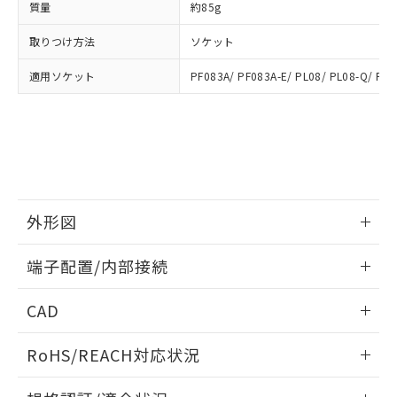
質量
約85g
および当社の共同利用者が、当社の製
下記の非含有証明書をダウンロードするこ
品・サービスに関するお客様との取
取りつけ方法
ソケット
とができます。
合意する
キャンセル
引・商談に必要な範囲で利用すること
をご了承ください。
適用ソケット
PF083A/ PF083A-E/ PL08/ PL08-Q/ PLE
EU RoHS指令（10物質）の非含有証明書
※当社の共同利用者とは、
"個人情報
51物質の非含有証明書（当社基準）
の共同利用に関して"
の「1.共同利
※本証明書は発行日時点で非含有を証明す
用者の範囲」に記載されている法人を
るもので、過去に遡って非含有を証明する
指します。
ものではありません。
また、RoHS指令のフタル酸エステル類４
物質の対応では、対応完了までの期間は出
荷製品に未対応品が混在することから備考
外形図
欄に対応日を記載しておりました。
既に当社にて対応品への在庫切替を完了
情報更新：2025/03/17
端子配置/内部接続
していることから、特段のことがない限
り、2022年1月12日より割愛しておりま
外形図
情報更新：2025/03/17
す。
CAD
端子配置/内部接続
ログイン/会員登録いただくと、CADデータをダウンロー
RoHS/REACH対応状況
ドすることができます。
情報更新：2026/7/29