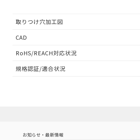
取りつけ穴加工図
CAD
ログイン/会員登録いただくと、CADデータをダウンロ
RoHS/REACH対応状況
規格認証/適合状況
EU RoHS
注意事項・凡例
M2SJ-90A1-05EYについての規格認証/適合状況につい
は販売店にお問い合わせください。
ダウンロードデータをご利用いただく前に、以下を必ずお読
対応状況
対応予定月
※1
※2
ソフトウェアの使用条件
対応済み
お知らせ・最新情報
中国 RoHS
注意事項・凡例