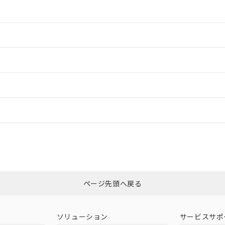
情報更新：2
ードすることができます。
情報更新：
ログイン/会員登録
ては、「カスタマーサポートセンタ お客様相談室」または貴社担当オムロ
みください。
非含有証明書
※3
ページ先頭へ戻る
ダウンロードはこちら
ソリューション
サービスサポ