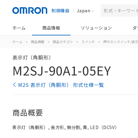
制御機器
Japan
ホーム
商品情報
ソリューション
ダ
ホーム
>
商品情報
>
商品カテゴリ
>
スイッチ
>
押ボタンスイッチ/表
表示灯（角胴形）
M2SJ-90A1-05EY
M2S 表示灯（角胴形） 形式仕様一覧
商品概要
表示灯（角胴形）, 長方形, 無分割, 黄, LED（DC5V）