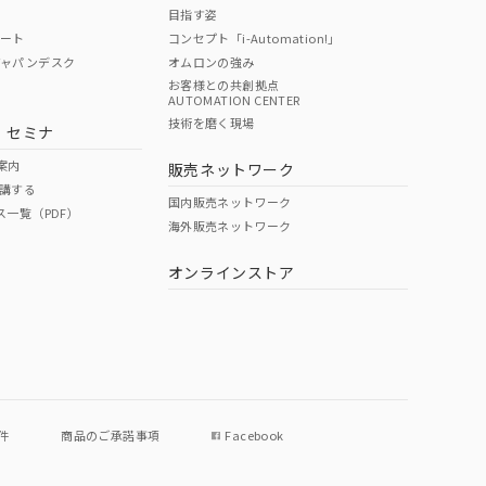
目指す姿
ポート
コンセプト「i-Automation!」
ジャパンデスク
オムロンの強み
お客様との共創拠点
AUTOMATION CENTER
DIBP
BBP
DEHP
環境保護
技術を磨く現場
・セミナ
使用期限
案内
販売ネットワーク
講する
O
O
O
10
国内販売ネットワーク
ス一覧（PDF）
海外販売ネットワーク
オンラインストア
状況ページへ
件
商品のご承諾事項
Facebook