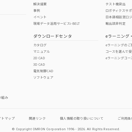
解決提案
テスト機貸出
事例
ロボティクスサ
イベント
日本語相談窓口
現場データ活用サービスi-BELT
輸出該非判定
I)
PBBs
PBDEs
DBP
ダウンロードセンタ
eラーニング
カタログ
eラーニングのご
マニュアル
コースを選んで受
O
O
O
2D CAD
eラーニングコー
3D CAD
電気制御CAD
在庫等で未対応品が混在する可能性があります。
ソフトウェア
問い合わせください。
この製品のRoHS/REACH対応
り組み
イトマップ
関連リンク
個人情報の
取り扱いについて
ご利用条
© Copyright OMRON Corporation 1996 - 2026.
All Rights Reserved.