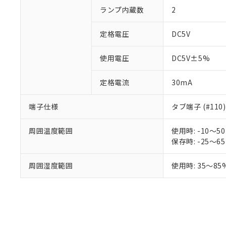
のであり、閲
ます。
Cr(Ⅵ)(六価クロム) : 
フタル酸エステル類の４
ランプ内蔵数
2
○
一定数以
DBP(フタル酸ジブチル) :
い。
当社は貴社製
DEHP(フタル酸ビス(2-エ
正式な納期状
置等に一切使
当社販売員に
定格電圧
※2 対応予定月
DC5V
△
一定数に
当社は、貴社
オムロン制御
また当社は、
※2 環境保護使
在庫状況およ
部品在庫の切り替
たしません。
使用電圧
DC5V±5%
－
在庫なし
す。
「ｅ」：有害物質
機器販売
マイパーツ機
「10」：通常の
定格電流
30mA
ている必要が
味します。
空
受注生産
お客様が当ウ
※3 非含有証明
「－」：未確認で
白
端子仕様
タブ端子 (#110)
が、当社の製
さい。
下記の非含有証明
※当社の共同
周囲温度範囲
使用時: -10～
いる法人を指
EU RoHS指令（
保存時: -25～
51物質の非含有証
※本証明書は発行
周囲湿度範囲
使用時: 35～85
また、RoHS指
混在することから
既に当社にて対応
り割愛しておりま