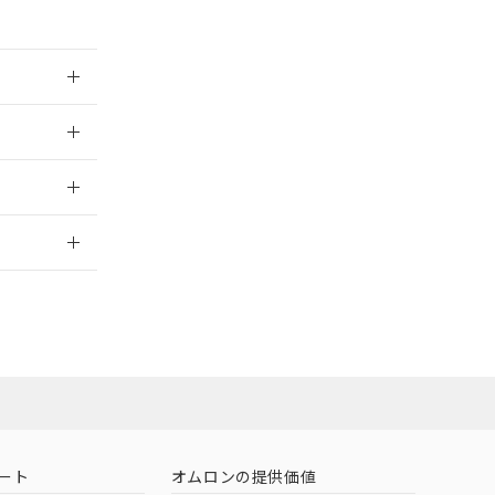
026/05/21
2026/7/29
ン営業員また
お問い合わせ
ート
オムロンの提供価値