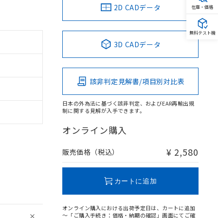
2D CADデータ
在庫・価格
無料テスト機
3D CADデータ
該非判定見解書/項目別対比表
日本の外為法に基づく該非判定、およびEAR再輸出規
制に関する見解が入手できます。
オンライン購入
¥ 2,580
販売価格（税込）
カートに追加
オンライン購入における出荷予定日は、カートに追加
～「ご購入手続き：価格・納期の確認」画面にてご確