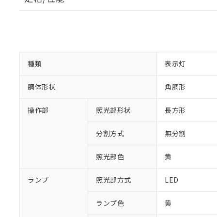
種類
表示灯
※1 対応状況
胴体形状
角胴形
対応済み：EU
対応予定：EU R
操作部
照光部形状
長方形
対応予定なし：EU
調査・確認中：EU
ご利用条件
分割方式
無分割
非該当品：ライセ
※1 中国RoHS
仕入先様の事情に
照光部色
黄
があります。
以下の条件をお読
「○」：最大均質
「×」：最大均質
本サービスは
当社は、これ
*EU RoHS指令（10物
ランプ
照光部方式
LED
「－」：未確認で
鉛(Pb) 1000ppm以下、
くものです。
う）を輸出ま
記
説明
六価クロム(Cr(Ⅵ)) 1
当社制御機器
などの必要な
フタル酸ビス(2-エチルヘ
ランプ色
黄
号
*中国RoHS10物質の基準値 
ル（DBP） 1000ppm
在庫状況およ
当社は規制貨
Pb(鉛) :1000ppm、 Hg
但し、RoHS指令で産