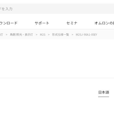
ウンロード
サポート
セミナ
オムロンの
示灯
>
角胴:照光・表示灯
>
M2S
>
形式仕様一覧
>
M2SJ-90A1-05EY
日本語