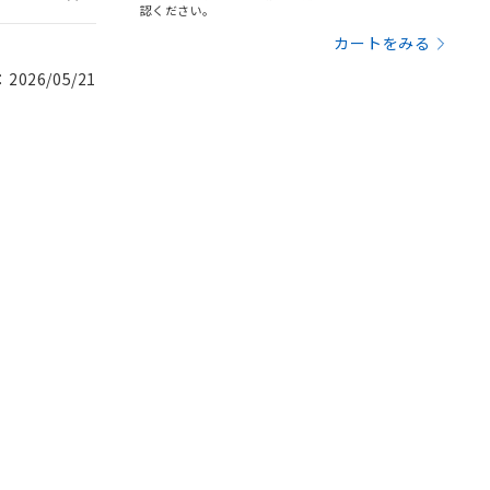
認ください。
カートをみる
026/05/21
。
商品です。
定はありません。
商品です。
を得ず変更すること
を提供させていただ
規制貨物等」とい
引許可)を取得する
BDE) 1000ppm以下、
をご了承ください。
0ppm以下、フタル酸ジブチ
基づき作成されるも
う必要な手段を講じ