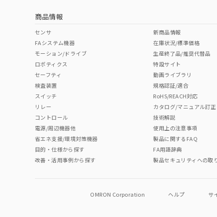
商品情報
中国 RoHS表
※1 ※2
センサ
新商品情報
FAシステム機器
在庫状況/標準価格
Pb
Hg
Cd
Cr(V
モーション/ドライブ
生産終了品/推奨代替品
ロボティクス
特設サイト
セーフティ
動画ライブラリ
検査装置
規格認証/適合
X
O
O
O
スイッチ
RoHS/REACH対応
リレー
カタログ/マニュアル訂正
コントロール
技術解説
"対応済み"や非含有の記載がされた商品であっても、流通
電源/周辺機器他
使用上の注意事項
非含有品が必要な際は、弊社営業部門もしくは販売店へお
省エネ支援/環境対策機器
製品に関するFAQ
目的・仕様から探す
FA用語辞典
改善・活用事例から探す
製品セキュリティへの取
OMRON Corporation
ヘルプ
サ