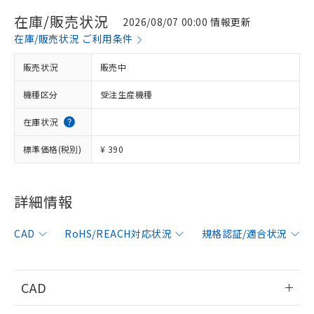
在庫/販売状況
2026/08/07 00:00 情報更新
在庫/販売状況 ご利用条件
販売状況
販売中
機種区分
受注生産機種
在庫状況
標準価格(税別)
¥ 390
詳細情報
※1 対応状況
CAD
RoHS/REACH対応状況
規格認証/適合状況
対応済み：EU RoHS指令（10物質）の
非含有に対応した製品が提供可能な商品で
す。
CAD
対応予定：EU RoHS指令（10物質）の非含
ご利用条件
有に対応した製品に切り替える予定のある
情報更新：2006/4/1