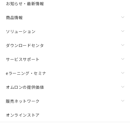
また、RoHS指令のフタル酸エステル類４
お知らせ・最新情報
物質の対応では、対応完了までの期間は出
荷製品に未対応品が混在することから備考
商品情報
欄に対応日を記載しておりました。
既に当社にて対応品への在庫切替を完了
していることから、特段のことがない限
ソリューション
り、2022年1月12日より割愛しておりま
す。
ダウンロードセンタ
サービスサポート
eラーニング・セミナ
オムロンの提供価値
販売ネットワーク
オンラインストア