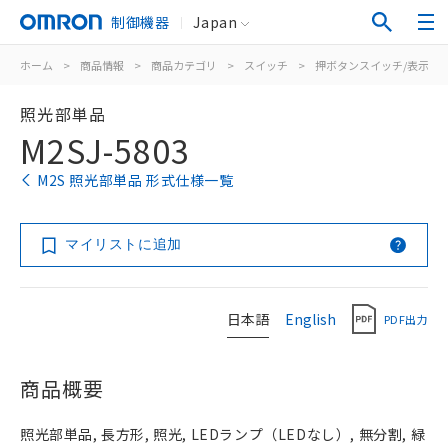
制御機器
Japan
ホーム
>
商品情報
>
商品カテゴリ
>
スイッチ
>
押ボタンスイッチ/表示灯
照光部単品
M2SJ-5803
M2S 照光部単品 形式仕様一覧
マイリストに追加
日本語
English
PDF出力
商品概要
照光部単品, 長方形, 照光, LEDランプ（LEDなし）, 無分割, 緑