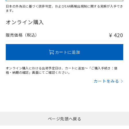
適用除外項目は除く。
ル、化学兵器、生物兵器またはその他
－
在庫なし(最新の在庫状況につ
オムロン制御機器販売店や当社販売拠
フタル酸エステル類の４物質については閾値を超える意
日本の外為法に基づく該非判定、およびEAR再輸出規制に関する見解が入手でき
武器並びにこれらの製造装置等に一切
いては、お客様のお取引先、ま
図的な使用がないことを確認しています。
点は「
販売ネットワーク
」をご確認
ます。
※2 環境保護使用期限
"対応済み"や非含有の記載がされた商品であっても、流通
使用いたしません。
たはお客様担当のオムロン制御
ください。
在庫等で未対応品が混在する可能性があります。
オンライン購入
当社は、貴社製品を第三者に販売する
機器販売店・当社販売員にご確
在庫状況および標準価格結果を当社の
※2 対応予定月
「ｅ」：有害物質（10物質）のすべてが基
非含有品が必要な際は、弊社営業部門もしくは販売店へお
場合は、上記1、2および3の内容を当
認ください)
事前の承諾なく第三者に漏洩または開
準値以下であることを示します。
問い合わせください。
該第三者に通知します。また当社は、
¥ 420
販売価格（税込）
示しないようお願いします。
部品在庫の切り替え状況などにより、予定
「10」：通常の使用状況下において有害物
販売先および販売に係わる関係者が違
マイパーツ機能（部品リスト作成サー
空
受注生産機種、また在庫状況の
月が前後することがあります。
質が外部に漏えいし、環境に深刻な影響を
法に輸出するおそれがある場合は、取
ビス）をご利用いただくには、I-Web
白
情報を公開していない機種
この製品のRoHS/REACH対応状況ページへ
及ぼさない年数を意味します。
り引きをいたしません。
カートに追加
メンバーズにご登録されている必要が
「－」：未確認です。当社販売部門へお問
あります。
い合わせください。
お客様が当ウェブサイト上で当社にご
オンライン購入における出荷予定日は、カートに追加～「ご購入手続き：価
※3 非含有証明書ダウンロード
登録された部品リストについて、当社
格・納期の確認」画面にてご確認ください。
および当社の共同利用者が、当社の製
カートをみる
下記の非含有証明書をダウンロードするこ
品・サービスに関するお客様との取
とができます。
合意する
キャンセル
引・商談に必要な範囲で利用すること
をご了承ください。
EU RoHS指令（10物質）の非含有証明書
※当社の共同利用者とは、
"個人情報
51物質の非含有証明書（当社基準）
の共同利用に関して"
の「1.共同利
※本証明書は発行日時点で非含有を証明す
用者の範囲」に記載されている法人を
るもので、過去に遡って非含有を証明する
ページ先頭へ戻る
指します。
ものではありません。