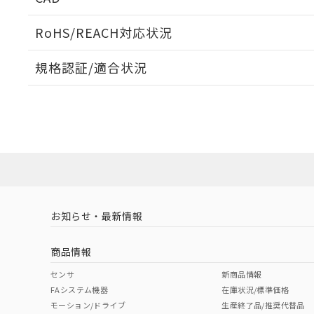
当社販売員に
※2 対応予定月
△
一定数に
当社は、貴社
オムロン制御
また当社は、
※2 環境保護使
RoHS/REACH対応状況
在庫状況およ
部品在庫の切り替
たしません。
－
在庫なし
す。
「ｅ」：有害物質
機器販売
ログイン/会員登録いただくと、CADデータをダウンロ
マイパーツ機
規格認証/適合状況
「10」：通常の
ている必要が
味します。
空
受注生産
EU RoHS
注意事項・凡例
お客様が当ウ
※3 非含有証明
M2SJ-5801についての規格認証/適合状況については、「
「－」：未確認で
白
が、当社の製
店にお問い合わせください。
さい。
下記の非含有証明
※当社の共同
対応状況
対応予定月
※1
※2
いる法人を指
EU RoHS指令（
ダウンロードデータをご利用いただく前に、以下を必ずお読
51物質の非含有証
対応済み
ソフトウェアの使用条件
※本証明書は発行
また、RoHS指
混在することから
お知らせ・最新情報
中国 RoHS
注意事項・凡例
既に当社にて対応
り割愛しておりま
商品情報
中国 RoHS表
※1 ※2
センサ
新商品情報
FAシステム機器
在庫状況/標準価格
Pb
Hg
Cd
Cr(V
モーション/ドライブ
生産終了品/推奨代替品