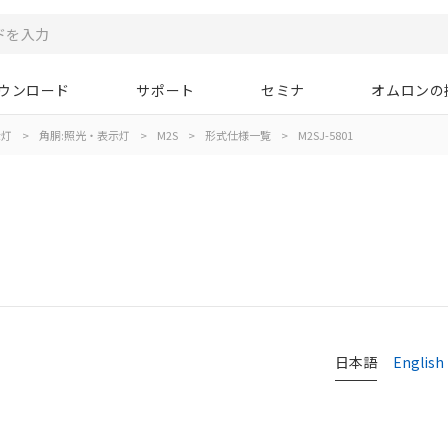
ウンロード
サポート
セミナ
オムロンの
示灯
>
角胴:照光・表示灯
>
M2S
>
形式仕様一覧
>
M2SJ-5801
日本語
English