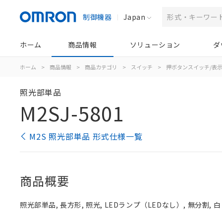
制御機器
Japan
ホーム
商品情報
ソリューション
ダ
ホーム
>
商品情報
>
商品カテゴリ
>
スイッチ
>
押ボタンスイッチ/表
照光部単品
M2SJ-5801
M2S 照光部単品 形式仕様一覧
商品概要
照光部単品, 長方形, 照光, LEDランプ（LEDなし）, 無分割, 白