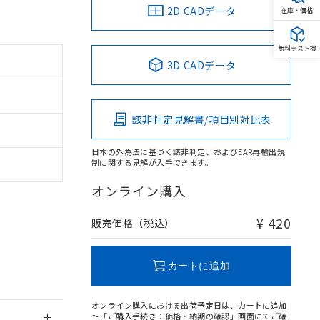
2D CADデータ
在庫・価格
無料テスト機
3D CADデータ
。
商品です。
該非判定見解書/項目別対比表
定はありません。
商品です。
日本の外為法に基づく該非判定、およびEAR再輸出規
制に関する見解が入手できます。
を得ず変更すること
オンライン購入
を提供させていただ
規制貨物等」とい
¥ 420
販売価格（税込）
引許可)を取得する
BDE) 1000ppm以下、
をご了承ください。
0ppm以下、フタル酸ジブチ
基づき作成されるも
う必要な手段を講じ
カートに追加
ことをご了承くださ
) : 1000ppm、
 1000ppm、
びにこれらの製造装
オンライン購入における出荷予定日は、カートに追加
ン制御機器販売店・
～「ご購入手続き：価格・納期の確認」画面にてご確