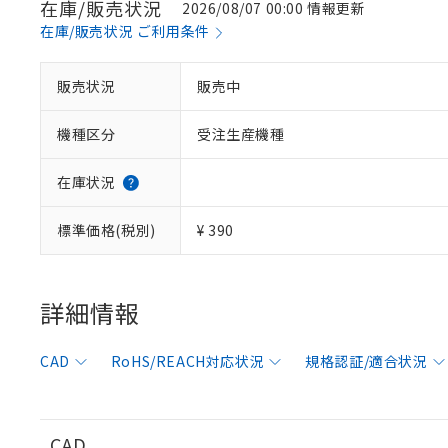
在庫/販売状況
2026/08/07 00:00 情報更新
在庫/販売状況 ご利用条件
販売状況
販売中
※1 対応状況
機種区分
受注生産機種
対応済み：EU
対応予定：EU R
対応予定なし：EU
在庫状況
調査・確認中：EU
ご利用条件
非該当品：ライセ
標準価格(税別)
¥ 390
※1 中国RoHS
仕入先様の事情に
があります。
以下の条件をお読
「○」：最大均質
「×」：最大均質
詳細情報
本サービスは
当社は、これ
*EU RoHS指令（10物
「－」：未確認で
鉛(Pb) 1000ppm以下、
くものです。
う）を輸出ま
記
説明
六価クロム(Cr(Ⅵ)) 1
当社制御機器
などの必要な
フタル酸ビス(2-エチルヘ
号
CAD
RoHS/REACH対応状況
規格認証/適合状況
*中国RoHS10物質の基準値 
ル（DBP） 1000ppm
在庫状況およ
当社は規制貨
Pb(鉛) :1000ppm、 Hg
但し、RoHS指令で産
のであり、閲
ます。
Cr(Ⅵ)(六価クロム) : 
フタル酸エステル類の４
○
一定数以
DBP(フタル酸ジブチル) :
い。
当社は貴社製
DEHP(フタル酸ビス(2-エ
正式な納期状
置等に一切使
CAD