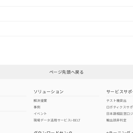
ご相談ください。
は満たないが在庫あり
製品を第三者に販売する場合は、上記1、2および3の内容を当該第
機器販売店や当社販売拠点は「
販売ネットワーク
」をご確認くだ
販売先および販売に係わる関係者が違法に輸出するおそれがある場
用期限
情報更新
び標準価格結果を当社の事前の承諾なく第三者に漏洩または開示し
え状況などにより、予定月が前後することがあります。
(最新の在庫状況については、お客様のお取引先、またはお客様担当
（10物質）のすべてが基準値以下であることを示します。
店・当社販売員にご確認ください)
ードすることができます。
情報更新：
能（部品リスト作成サービス）をご利用いただくには、I-Webメン
使用状況下において有害物質が外部に漏えいし、環境に深刻な影響を
あります。
機種、また在庫状況の情報を公開していない機種
ェブサイト上で当社にご登録された部品リストについて、当社およ
書ダウンロード
カスタマーサポートセンタ お客様相談室」または貴社担当オムロン営業
す。当社販売部門へお問い合わせください。
ログイン/会員登録
品・サービスに関するお客様との取引・商談に必要な範囲で利用す
合意する
キャンセル
書をダウンロードすることができます。
利用者とは、
"個人情報の共同利用に関して"
の「1.共同利用者の
非含有証明書
※3
します。
10物質）の非含有証明書
みください。
明書（当社基準）
ページ先頭へ戻る
ダウンロードはこちら
日時点で非含有を証明するもので、過去に遡って非含有を証明するも
令のフタル酸エステル類４物質の対応では、対応完了までの期間は出
備考欄に対応日を記載しておりました。
ソリューション
サービスサポ
品への在庫切替を完了していることから、特段のことがない限り、20
解決提案
テスト機貸出
す。
事例
ロボティクスサ
イベント
日本語相談窓口
現場データ活用サービスi-BELT
輸出該非判定
I)
PBBs
PBDEs
DBP
ダウンロードセンタ
eラーニング