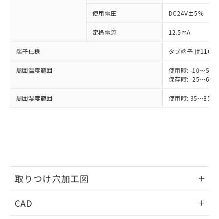
商品です。
使用電圧
DC24V±5%
対応予定なし：EU RoHS指令（10物質）の
以下の条件をお読みいただき、同意のうえ
非含有に非対応の商品で、対応品を出す予
定格電流
12.5mA
ご利用ください。
定はありません。
調査・確認中：EU RoHS指令（10物質）の
端子仕様
タブ端子 (#110)
本サービスは、当社制御機器事業取扱
※1 中国RoHS○×表
非含有の対応状況を調査中または確認中の
商品の当社在庫状況および標準価格
商品です。
周囲温度範囲
使用時: -10～5
(税抜)を提供させていただくもので
「○」：最大均質材料含有率が中国RoHSの
非該当品：ライセンス料など無形物で、有
保存時: -25～6
す。
基準値以下であることを示します。
害物質有無と関係のない商品です。
当社制御機器事業取扱商品の中には、
周囲湿度範囲
「×」：最大均質材料含有率が中国RoHSの
使用時: 35～85%
仕入先様の事情により、非含有部品として
本サービスの対象外となる商品もある
基準値を超えていることを示します。
いたものが、含有品と判明した場合などや
当社は、これら貴社製品のうち、外国
ことをご了承ください。
「－」：未確認です。当社販売部門へお問
むを得ず変更することがあります。
為替および外国貿易法に定める商品
在庫状況および標準価格照会結果は、
い合わせください。
（以下｢規制貨物等」という）を輸出
記載している更新日時点での社内デー
*EU RoHS指令（10物質）：
または国外への提供する場合は、日本
記
タに基づき作成されるものであり、閲
説明
鉛(Pb) 1000ppm以下、 水銀(Hg) 1000ppm以下、 カド
*中国RoHS10物質の基準値 (GB/T26572)：
国政府の輸出許可(または役務取引許
号
覧された時点での実際の在庫および標
ミウム(Cd) 100ppm以下、
Pb(鉛) :1000ppm、 Hg(水銀) : 1000ppm、 Cd(カドミウ
可)を取得するなどの必要な手続きを
六価クロム(Cr(Ⅵ)) 1000ppm以下、ポリ臭化ビフェニル
ム) : 100ppm、
準価格とは異なる場合があることをご
類(PBB) 1000ppm以下、ポリ臭化ジフェニルエーテル類
Cr(Ⅵ)(六価クロム) : 1000ppm、 PBBs(ポリ臭化ビフェ
とります。
取りつけ穴加工図
了承ください。
(PBDE) 1000ppm以下、フタル酸ビス(2-エチルヘキシ
○
一定数以上の在庫あり
ニル類) : 1000ppm、 PBDEs(ポリ臭化ジフェニルエーテ
当社は規制貨物を破棄する場合は、完
ル) (DEHP)(別名：DOP) 1000ppm以下、フタル酸ブチ
正式な納期状況および標準価格はお客
ル類) : 1000ppm、
ルベンジル（BBP） 1000ppm以下、フタル酸ジブチル
全に破砕するなど、違法に輸出されな
DBP(フタル酸ジブチル) : 1000ppm、 DIBP(フタル酸ジ
情報更新：2026/05/21
様のお取引先、またはお客様担当のオ
（DBP） 1000ppm以下、フタル酸ジイソブチル
CAD
イソブチル) : 1000ppm、 BBP(フタル酸ブチルベンジ
△
一定数には満たないが在庫あり
いよう必要な手段を講じます。
ムロン制御機器販売店・当社販売員に
(DIBP) 1000ppm以下
ル) : 1000ppm、
当社は貴社製品を、核兵器、ミサイ
但し、RoHS指令で産業用監視および制御機器に対する
DEHP(フタル酸ビス(2-エチルヘキシル)) : 1000ppm
ご相談ください。