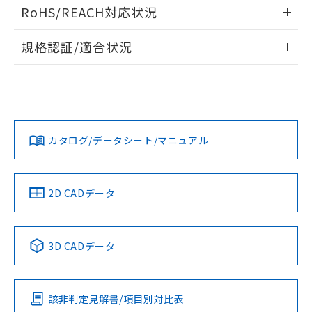
ログイン/会員登録いただくと、CADデータをダウンロー
適用除外項目は除く。
ル、化学兵器、生物兵器またはその他
RoHS/REACH対応状況
－
在庫なし(最新の在庫状況につ
オムロン制御機器販売店や当社販売拠
フタル酸エステル類の４物質については閾値を超える意
ドすることができます。
武器並びにこれらの製造装置等に一切
いては、お客様のお取引先、ま
図的な使用がないことを確認しています。
点は「
販売ネットワーク
」をご確認
※2 環境保護使用期限
情報更新：2026/7/29
使用いたしません。
たはお客様担当のオムロン制御
ください。
規格認証/適合状況
当社は、貴社製品を第三者に販売する
機器販売店・当社販売員にご確
在庫状況および標準価格結果を当社の
※2 対応予定月
「ｅ」：有害物質（10物質）のすべてが基
ログイン/会員登録
EU RoHS
注意事項・凡例
場合は、上記1、2および3の内容を当
認ください)
M2SA-90A1-24ERについての規格認証/適合状況については、
事前の承諾なく第三者に漏洩または開
準値以下であることを示します。
該第三者に通知します。また当社は、
「カスタマーサポートセンタ お客様相談室」または貴社担当
示しないようお願いします。
部品在庫の切り替え状況などにより、予定
「10」：通常の使用状況下において有害物
販売先および販売に係わる関係者が違
オムロン営業員または販売店にお問い合わせください。
マイパーツ機能（部品リスト作成サー
空
受注生産機種、また在庫状況の
月が前後することがあります。
質が外部に漏えいし、環境に深刻な影響を
法に輸出するおそれがある場合は、取
対応状況
対応予定月
※1
※2
ビス）をご利用いただくには、I-Web
白
情報を公開していない機種
ダウンロードデータをご利用いただく前に、以下を必ずお読
及ぼさない年数を意味します。
り引きをいたしません。
メンバーズにご登録されている必要が
みください。
お問い合わせ
「－」：未確認です。当社販売部門へお問
カタログ/データシート/マニュアル
対応済み
あります。
ソフトウェアの使用条件
い合わせください。
お客様が当ウェブサイト上で当社にご
※3 非含有証明書ダウンロード
登録された部品リストについて、当社
および当社の共同利用者が、当社の製
中国 RoHS
注意事項・凡例
2D CADデータ
下記の非含有証明書をダウンロードするこ
品・サービスに関するお客様との取
とができます。
合意する
キャンセル
引・商談に必要な範囲で利用すること
をご了承ください。
中国 RoHS表
※1 ※2
EU RoHS指令（10物質）の非含有証明書
3D CADデータ
※当社の共同利用者とは、
"個人情報
51物質の非含有証明書（当社基準）
の共同利用に関して"
の「1.共同利
Pb
Hg
Cd
Cr(VI)
※本証明書は発行日時点で非含有を証明す
用者の範囲」に記載されている法人を
るもので、過去に遡って非含有を証明する
指します。
該非判定見解書/項目別対比表
ものではありません。
X
O
O
O