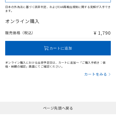
また、RoHS指令のフタル酸エステル類４
物質の対応では、対応完了までの期間は出
日本の外為法に基づく該非判定、およびEAR再輸出規制に関する見解が入手でき
ます。
荷製品に未対応品が混在することから備考
"対応済み"や非含有の記載がされた商品であっても、流通
欄に対応日を記載しておりました。
在庫等で未対応品が混在する可能性があります。
オンライン購入
既に当社にて対応品への在庫切替を完了
非含有品が必要な際は、弊社営業部門もしくは販売店へお
していることから、特段のことがない限
問い合わせください。
¥ 1,790
販売価格（税込）
り、2022年1月12日より割愛しておりま
す。
この製品のRoHS/REACH対応状況ページへ
カートに追加
オンライン購入における出荷予定日は、カートに追加～「ご購入手続き：価
格・納期の確認」画面にてご確認ください。
カートをみる
ページ先頭へ戻る