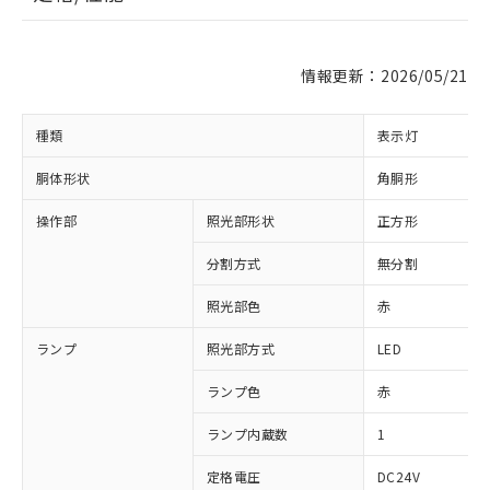
情報更新：2026/05/21
種類
表示灯
胴体形状
角胴形
操作部
照光部形状
正方形
分割方式
無分割
照光部色
赤
※1 対応状況
ランプ
照光部方式
LED
対応済み：EU RoHS指令（10物質）の
ランプ色
赤
非含有に対応した製品が提供可能な商品で
ランプ内蔵数
1
す。
対応予定：EU RoHS指令（10物質）の非含
ご利用条件
定格電圧
DC24V
有に対応した製品に切り替える予定のある