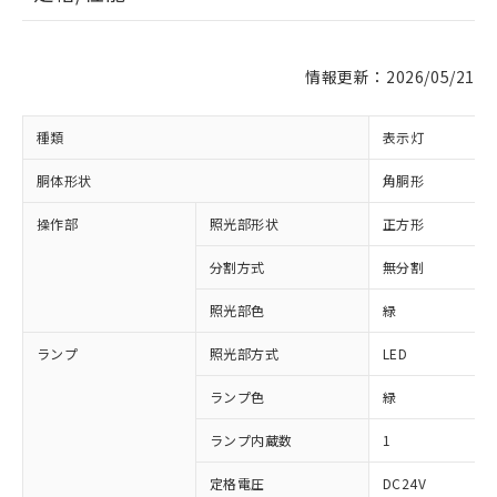
情報更新：2026/05/21
種類
表示灯
胴体形状
角胴形
操作部
照光部形状
正方形
分割方式
無分割
照光部色
緑
※1 対応状況
ランプ
照光部方式
LED
対応済み：EU RoHS指令（10物質）の
ランプ色
緑
非含有に対応した製品が提供可能な商品で
ランプ内蔵数
1
す。
対応予定：EU RoHS指令（10物質）の非含
ご利用条件
定格電圧
DC24V
有に対応した製品に切り替える予定のある