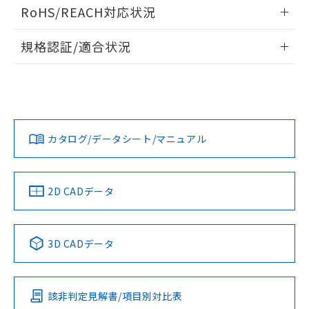
ログイン/会員登録いただくと、CADデータをダウンロー
適用除外項目は除く。
ル、化学兵器、生物兵器またはその他
RoHS/REACH対応状況
－
在庫なし(最新の在庫状況につ
オムロン制御機器販売店や当社販売拠
フタル酸エステル類の４物質については閾値を超える意
ドすることができます。
武器並びにこれらの製造装置等に一切
いては、お客様のお取引先、ま
図的な使用がないことを確認しています。
点は「
販売ネットワーク
」をご確認
※2 環境保護使用期限
情報更新：2026/7/29
使用いたしません。
たはお客様担当のオムロン制御
ください。
規格認証/適合状況
当社は、貴社製品を第三者に販売する
機器販売店・当社販売員にご確
在庫状況および標準価格結果を当社の
※2 対応予定月
「ｅ」：有害物質（10物質）のすべてが基
ログイン/会員登録
EU RoHS
注意事項・凡例
場合は、上記1、2および3の内容を当
認ください)
M2SA-90A1-24EGについての規格認証/適合状況については、
事前の承諾なく第三者に漏洩または開
準値以下であることを示します。
該第三者に通知します。また当社は、
「カスタマーサポートセンタ お客様相談室」または貴社担当
示しないようお願いします。
部品在庫の切り替え状況などにより、予定
「10」：通常の使用状況下において有害物
販売先および販売に係わる関係者が違
オムロン営業員または販売店にお問い合わせください。
マイパーツ機能（部品リスト作成サー
空
受注生産機種、また在庫状況の
月が前後することがあります。
質が外部に漏えいし、環境に深刻な影響を
法に輸出するおそれがある場合は、取
対応状況
対応予定月
※1
※2
ビス）をご利用いただくには、I-Web
白
情報を公開していない機種
ダウンロードデータをご利用いただく前に、以下を必ずお読
及ぼさない年数を意味します。
り引きをいたしません。
メンバーズにご登録されている必要が
みください。
お問い合わせ
「－」：未確認です。当社販売部門へお問
カタログ/データシート/マニュアル
対応済み
あります。
ソフトウェアの使用条件
い合わせください。
お客様が当ウェブサイト上で当社にご
※3 非含有証明書ダウンロード
登録された部品リストについて、当社
および当社の共同利用者が、当社の製
中国 RoHS
注意事項・凡例
2D CADデータ
下記の非含有証明書をダウンロードするこ
品・サービスに関するお客様との取
とができます。
合意する
キャンセル
引・商談に必要な範囲で利用すること
をご了承ください。
中国 RoHS表
※1 ※2
EU RoHS指令（10物質）の非含有証明書
3D CADデータ
※当社の共同利用者とは、
"個人情報
51物質の非含有証明書（当社基準）
の共同利用に関して"
の「1.共同利
Pb
Hg
Cd
Cr(VI)
※本証明書は発行日時点で非含有を証明す
用者の範囲」に記載されている法人を
るもので、過去に遡って非含有を証明する
指します。
該非判定見解書/項目別対比表
ものではありません。
X
O
O
O