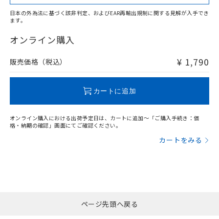
また、RoHS指令のフタル酸エステル類４
物質の対応では、対応完了までの期間は出
日本の外為法に基づく該非判定、およびEAR再輸出規制に関する見解が入手でき
ます。
荷製品に未対応品が混在することから備考
"対応済み"や非含有の記載がされた商品であっても、流通
欄に対応日を記載しておりました。
在庫等で未対応品が混在する可能性があります。
オンライン購入
既に当社にて対応品への在庫切替を完了
非含有品が必要な際は、弊社営業部門もしくは販売店へお
していることから、特段のことがない限
問い合わせください。
¥ 1,790
販売価格（税込）
り、2022年1月12日より割愛しておりま
す。
この製品のRoHS/REACH対応状況ページへ
カートに追加
オンライン購入における出荷予定日は、カートに追加～「ご購入手続き：価
格・納期の確認」画面にてご確認ください。
カートをみる
ページ先頭へ戻る