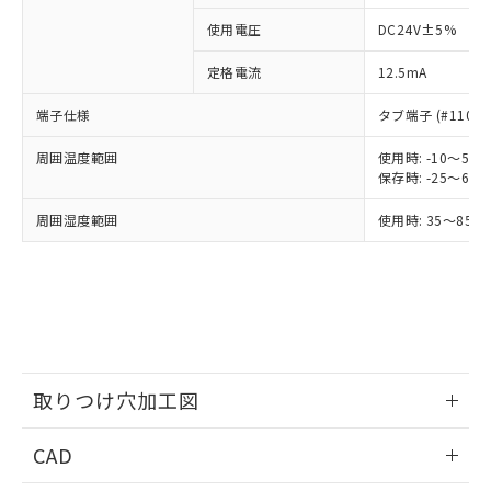
商品です。
使用電圧
DC24V±5%
対応予定なし：EU RoHS指令（10物質）の
以下の条件をお読みいただき、同意のうえ
非含有に非対応の商品で、対応品を出す予
定格電流
12.5mA
ご利用ください。
定はありません。
調査・確認中：EU RoHS指令（10物質）の
端子仕様
タブ端子 (#110)
本サービスは、当社制御機器事業取扱
※1 中国RoHS○×表
非含有の対応状況を調査中または確認中の
商品の当社在庫状況および標準価格
商品です。
周囲温度範囲
使用時: -10～5
(税抜)を提供させていただくもので
「○」：最大均質材料含有率が中国RoHSの
非該当品：ライセンス料など無形物で、有
保存時: -25～6
す。
基準値以下であることを示します。
害物質有無と関係のない商品です。
当社制御機器事業取扱商品の中には、
周囲湿度範囲
「×」：最大均質材料含有率が中国RoHSの
使用時: 35～85%
仕入先様の事情により、非含有部品として
本サービスの対象外となる商品もある
基準値を超えていることを示します。
いたものが、含有品と判明した場合などや
当社は、これら貴社製品のうち、外国
ことをご了承ください。
「－」：未確認です。当社販売部門へお問
むを得ず変更することがあります。
為替および外国貿易法に定める商品
在庫状況および標準価格照会結果は、
い合わせください。
（以下｢規制貨物等」という）を輸出
記載している更新日時点での社内デー
*EU RoHS指令（10物質）：
または国外への提供する場合は、日本
記
タに基づき作成されるものであり、閲
説明
鉛(Pb) 1000ppm以下、 水銀(Hg) 1000ppm以下、 カド
*中国RoHS10物質の基準値 (GB/T26572)：
国政府の輸出許可(または役務取引許
号
覧された時点での実際の在庫および標
ミウム(Cd) 100ppm以下、
Pb(鉛) :1000ppm、 Hg(水銀) : 1000ppm、 Cd(カドミウ
可)を取得するなどの必要な手続きを
六価クロム(Cr(Ⅵ)) 1000ppm以下、ポリ臭化ビフェニル
ム) : 100ppm、
準価格とは異なる場合があることをご
類(PBB) 1000ppm以下、ポリ臭化ジフェニルエーテル類
Cr(Ⅵ)(六価クロム) : 1000ppm、 PBBs(ポリ臭化ビフェ
とります。
取りつけ穴加工図
了承ください。
(PBDE) 1000ppm以下、フタル酸ビス(2-エチルヘキシ
○
一定数以上の在庫あり
ニル類) : 1000ppm、 PBDEs(ポリ臭化ジフェニルエーテ
当社は規制貨物を破棄する場合は、完
ル) (DEHP)(別名：DOP) 1000ppm以下、フタル酸ブチ
正式な納期状況および標準価格はお客
ル類) : 1000ppm、
ルベンジル（BBP） 1000ppm以下、フタル酸ジブチル
全に破砕するなど、違法に輸出されな
DBP(フタル酸ジブチル) : 1000ppm、 DIBP(フタル酸ジ
情報更新：2026/05/21
様のお取引先、またはお客様担当のオ
（DBP） 1000ppm以下、フタル酸ジイソブチル
CAD
イソブチル) : 1000ppm、 BBP(フタル酸ブチルベンジ
△
一定数には満たないが在庫あり
いよう必要な手段を講じます。
ムロン制御機器販売店・当社販売員に
(DIBP) 1000ppm以下
ル) : 1000ppm、
当社は貴社製品を、核兵器、ミサイ
但し、RoHS指令で産業用監視および制御機器に対する
DEHP(フタル酸ビス(2-エチルヘキシル)) : 1000ppm
ご相談ください。